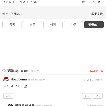
추천확인
신고
스팸신고
공유
스크랩
메뉴
인장보기
EXP 68%
목록
본문
이전
다음
댓글쓰기
댓글
(10)
등록순
|
최신순
새로고침
Nozdormu
26-06-10 22:20
신고
|
공감 확인
역시 내 와이프감
답글
0
0
월급루팡전문