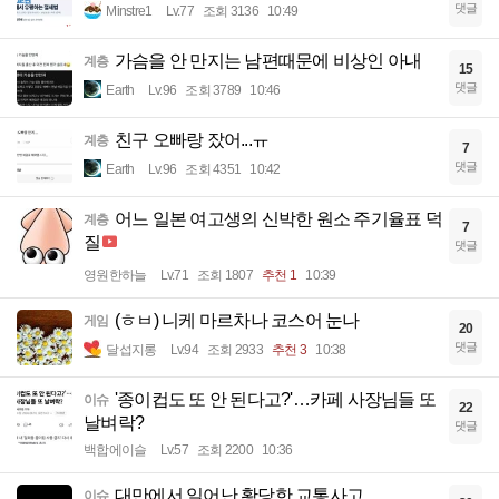
댓글
Minstre1
Lv.77
조회 3136
10:49
가슴을 안 만지는 남편때문에 비상인 아내
계층
15
댓글
Earth
Lv.96
조회 3789
10:46
친구 오빠랑 잤어...ㅠ
계층
7
댓글
Earth
Lv.96
조회 4351
10:42
어느 일본 여고생의 신박한 원소 주기율표 덕
계층
7
질
댓글
영원한하늘
Lv.71
조회 1807
추천 1
10:39
(ㅎㅂ) 니케 마르차나 코스어 눈나
게임
20
댓글
달섭지롱
Lv.94
조회 2933
추천 3
10:38
'종이컵도 또 안 된다고?'…카페 사장님들 또
이슈
22
날벼락?
댓글
백합에이슬
Lv.57
조회 2200
10:36
대만에서 일어난 황당한 교통사고
이슈