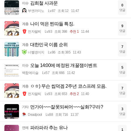
김희철 사과문
이슈
0
댓글
부엔까미노
Lv.87
조회 12
11:47
나이 먹은 찐따들 특징.
계층
9
댓글
전자팔찌
Lv.93
조회 398
추천 1
11:44
대한민국 이름 순위
계층
7
댓글
너빨갱이지
Lv.86
조회 385
11:43
오늘 14:00에 예정된 개꿀잼이벤트
이슈
5
댓글
백합에이슬
Lv.57
조회 666
11:42
ㅇㅎ) 무슨 씹덕겜 2주년 코스프레 모음.
계층
7
댓글
전자팔찌
Lv.93
조회 653
추천 2
11:40
먼가아~~~잘못되써어~~~실화?구라?
기타
3
댓글
Deadpool
Lv.88
조회 716
11:37
파라파라 추는 유나
연예
1