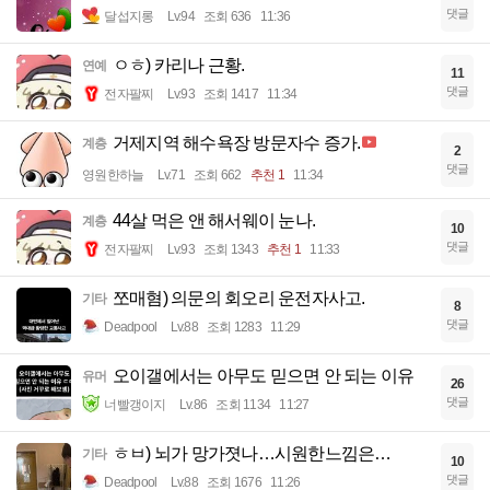
댓글
달섭지롱
Lv.94
조회 636
11:36
ㅇㅎ) 카리나 근황.
연예
11
댓글
전자팔찌
Lv.93
조회 1417
11:34
거제지역 해수욕장 방문자수 증가.
계층
2
댓글
영원한하늘
Lv.71
조회 662
추천 1
11:34
44살 먹은 앤 해서웨이 눈나.
계층
10
댓글
전자팔찌
Lv.93
조회 1343
추천 1
11:33
쪼매혐) 의문의 회오리 운전자사고.
기타
8
댓글
Deadpool
Lv.88
조회 1283
11:29
오이갤에서는 아무도 믿으면 안 되는 이유
유머
26
댓글
너빨갱이지
Lv.86
조회 1134
11:27
ㅎㅂ) 뇌가 망가졋나…시원한느낌은…
기타
10
댓글
Deadpool
Lv.88
조회 1676
11:26