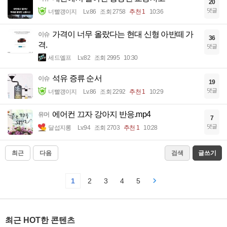
20
댓글
너빨갱이지
Lv.86
조회 2758
추천 1
10:36
가격이 너무 올랐다는 현대 신형 아반떼 가
이슈
36
격.
댓글
세드엘프
Lv.82
조회 2995
10:30
석유 증류 순서
이슈
19
댓글
너빨갱이지
Lv.86
조회 2292
추천 1
10:29
에어컨 끄자 강아지 반응.mp4
유머
7
댓글
달섭지롱
Lv.94
조회 2703
추천 1
10:28
최근
다음
검색
글쓰기
1
2
3
4
5
최근 HOT한 콘텐츠