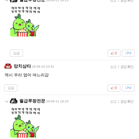
26-06-11 18:23
신고
|
공감 확인
답글
0
0
망치삼타
26-06-10 22:51
신고
|
공감 확인
역시 우리 엄마 며느리감
답글
0
0
월급루팡전문
26-06-11 18:23
신고
|
공감 확인