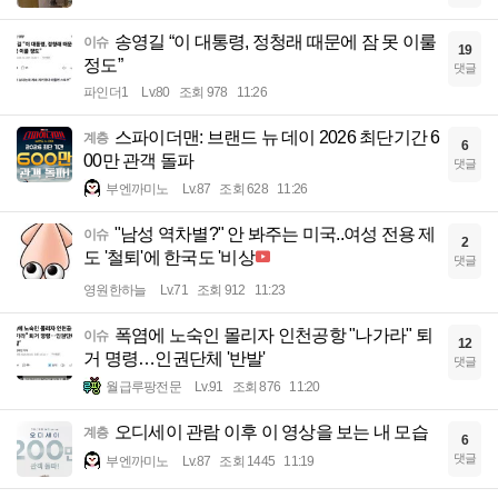
송영길 “이 대통령, 정청래 때문에 잠 못 이룰
이슈
19
정도”
댓글
파인더1
Lv.80
조회 978
11:26
스파이더맨: 브랜드 뉴 데이 2026 최단기간 6
계층
6
00만 관객 돌파
댓글
부엔까미노
Lv.87
조회 628
11:26
"남성 역차별?" 안 봐주는 미국..여성 전용 제
이슈
2
도 '철퇴'에 한국도 '비상
댓글
영원한하늘
Lv.71
조회 912
11:23
폭염에 노숙인 몰리자 인천공항 "나가라" 퇴
이슈
12
거 명령…인권단체 '반발'
댓글
월급루팡전문
Lv.91
조회 876
11:20
오디세이 관람 이후 이 영상을 보는 내 모습
계층
6
댓글
부엔까미노
Lv.87
조회 1445
11:19