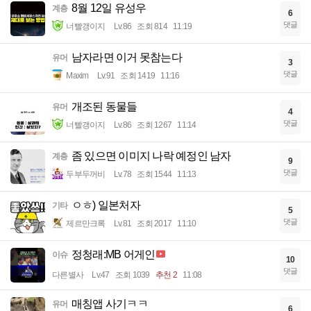
8월 12일 유성우
계층
6
댓글
너빨갱이지
Lv.86
조회 814
11:19
남자라면 이거 못참는다
유머
3
댓글
Maxim
Lv.91
조회 1419
11:16
개조된 동물들
유머
4
댓글
너빨갱이지
Lv.86
조회 1267
11:14
좀 있으면 이미지 나락 예정인 남자
계층
9
댓글
두부두꺼비
Lv.78
조회 1544
11:13
ㅇㅎ) 일본처자
기타
5
댓글
제르만크록
Lv.81
조회 2017
11:10
정청래:MB 어게인
이슈
10
댓글
다른별사
Lv.47
조회 1039
추천 2
11:08
매칭앱 사기ㅋㅋ
유머
6