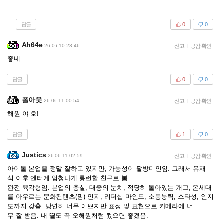
답글
0
0
Ah64e
26-06-10 23:46
신고
|
공감 확인
좋네
답글
0
0
폴아웃
26-06-11 00:54
신고
|
공감 확인
해원 야-호!
답글
1
0
Justics
26-06-11 02:59
신고
|
공감 확인
아이돌 본업을 정말 잘하고 있지만, 가능성이 팔방미인임. 그래서 유재
석 이후 엔터계 엄청나게 롱런할 친구로 봄.
완전 육각형임. 본업의 충실, 대중의 눈치, 적당히 돌아있는 개그, 온세대
를 아우르는 문화컨텐츠(밈) 인지, 리더십 마인드, 소통능력, 스타성, 인지
도까지 갖춤. 당연히 너무 이쁘지만 표정 및 표현으로 카메라에 너
무 잘 받음. 내 딸도 꼭 오해원처럼 컸으면 좋겠음.