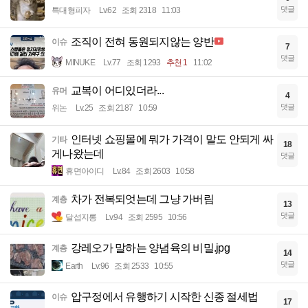
댓글
특대형피자
Lv.62
조회 2318
11:03
조직이 전혀 동원되지않는 양반
이슈
7
댓글
MINUKE
Lv.77
조회 1293
추천 1
11:02
교복이 어디있더라...
유머
4
댓글
위논
Lv.25
조회 2187
10:59
인터넷 쇼핑몰에 뭐가 가격이 말도 안되게 싸
기타
18
게나왔는데
댓글
휴면아이디
Lv.84
조회 2603
10:58
차가 전복되엇는데 그냥 가버림
계층
13
댓글
달섭지롱
Lv.94
조회 2595
10:56
강레오가 말하는 양념육의 비밀.jpg
계층
14
댓글
Earth
Lv.96
조회 2533
10:55
압구정에서 유행하기 시작한 신종 절세법
이슈
17