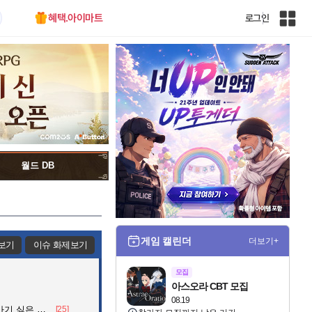
혜택.아이마트
로그인
인
벤
전
체
사
이
트
맵
월드 DB
게임 캘린더
더보기+
보기
이슈 화제보기
모집
아스오라 CBT 모집
08.19
 싫은 이유
[25]