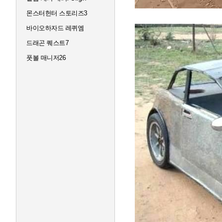
몬스터헌터 스토리즈3
바이오하자드 레퀴엠
드래곤 퀘스트7
풋볼 매니저26