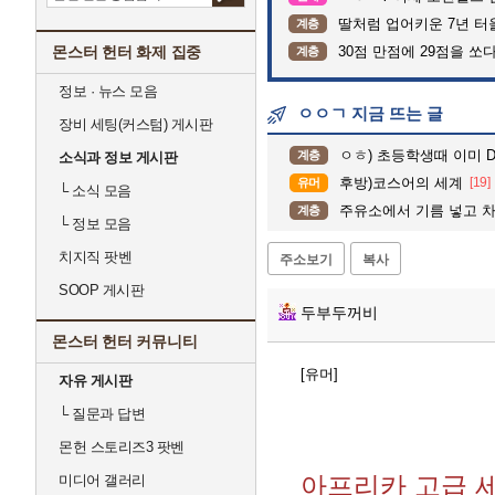
딸처럼 업어키운 7년 터
계층
몬스터 헌터 화제 집중
30점 만점에 29점을 쏘
계층
정보 · 뉴스 모음
ㅇㅇㄱ 지금 뜨는 글
장비 세팅(커스텀) 게시판
ㅇㅎ) 초등학생때 이미 D컵
계층
소식과 정보 게시판
후방)코스어의 세계
[19]
유머
└
소식 모음
주유소에서 기름 넣고 차
계층
└
정보 모음
치지직 팟벤
주소보기
복사
SOOP 게시판
두부두꺼비
몬스터 헌터 커뮤니티
[유머]
자유 게시판
└
질문과 답변
몬헌 스토리즈3 팟벤
아프리카 고급 
미디어 갤러리