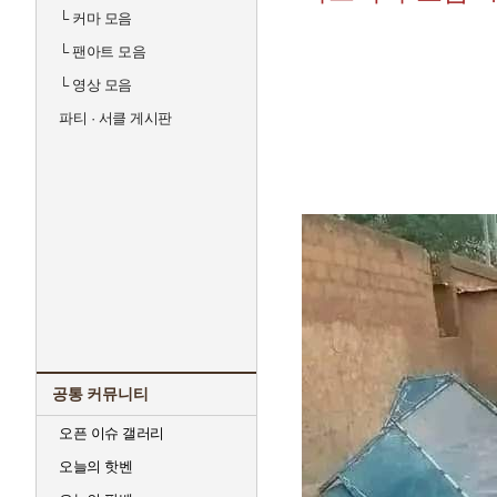
└
커마 모음
└
팬아트 모음
└
영상 모음
파티 · 서클 게시판
공통 커뮤니티
오픈 이슈 갤러리
오늘의 핫벤