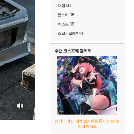
채집 DB
몬스터 DB
퀘스트 DB
스킬시뮬레이터
추천 코스프레 갤러리
승리의 여신: 니케 팀스파클-륨 마스트: 로
망틱 메이드