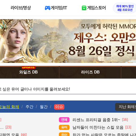
최대 90% 할인
라이브/영상
게이밍/IT
게임스토어
8월 프로모션
와일즈 DB
라이즈 DB
고 싶은 유머 글이나 이미지를 올려보세요!
오늘의 화제
주간
월간
이슈
지난 화제
]
리센느 프리티걸 음중 1위~
[16]
연예
..
[23]
남자들이 미친다는 스킬 모음
[13]
유머
김채연 모음
[44]
차가 없는 사람은 모르는 주말에 나가기
유머