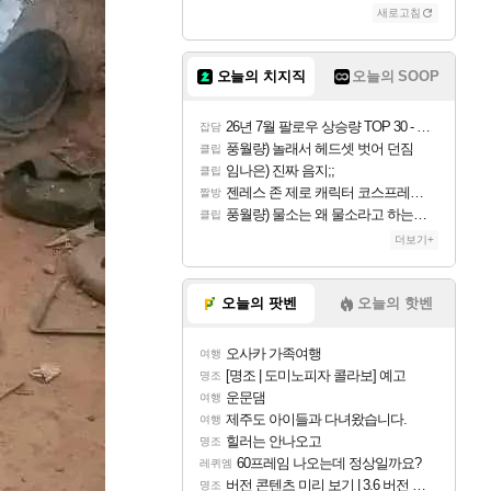
새로고침
오늘의 치지직
오늘의 SOOP
26년 7월 팔로우 상승량 TOP 30 - 월간 치지직
잡담
풍월량) 놀래서 헤드셋 벗어 던짐
클립
임나은) 진짜 음지;;
클립
젠레스 존 제로 캐릭터 코스프레한 꽁주
짤방
풍월량) 물소는 왜 물소라고 하는거야? 아! 그만 ㅋㅋ 알았어 ㅋㅋ
클립
더보기+
오늘의 팟벤
오늘의 핫벤
오사카 가족여행
여행
[명조 | 도미노피자 콜라보] 예고
명조
운문댐
여행
제주도 아이들과 다녀왔습니다.
여행
힐러는 안나오고
명조
60프레임 나오는데 정상일까요?
레퀴엠
버전 콘텐츠 미리 보기 | 3.6 버전 「신기루 속 등불 그림자, 속세에 깃든 검의 결심」이 8월 20일에 업데이트됩니다!
명조