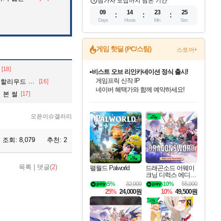
참가자 모집까지 남은 기간
09
14
23
23
Days
Hours
Min
Sec
게임 핫딜 (PC/스팀)
스토어+
[18]
커세어 코브 출시 기념 할인!
해적'섬'을 발전시키자!
드 배우...
[16]
할인&네이버혜택으로 만나보세요!
 본 썰
[17]
인벤게임즈 8월 특별 할인!
드래곤소드: 어웨이크닝 입점!
문명 7 특별 할인!
마블 투혼 파이팅 소울즈 정식출시!
귀무자: 검의 길 예약 판매 중!
비스트 오브 리인카네이션 정식 출시!
더 렐릭 퍼스트 가디언 정식 출시
베데스다 40주년 기념 할인 중!
캡콤 프렌차이즈 할인 진행 중!
캡콤 일부 상품 상시 할인
스타워즈 은하계 레이서
로블록스 기프트 카드 공식 입점
인기 퍼블리셔 모음!
스팀으로 만나는 드래곤소드!
조선&고려 DLC 출시 예정
마블 히어로 총 출동&화려한 격투!
10% 할인과
게임프릭 신작 IP
설화x하드코어 액션!
베데스다의 명작들을
몬헌, 바하 등 인기 IP를
몬헌 와일즈 & 드래곤즈 도그마2
인벤게임즈에서 10% 추가 적립
Robux를 가장 안전하고
오픈이슈갤러리
최대 90% 할인가를 만나보세요!
네이버혜택과 함께 만나보세요!
50%할인&추가 적립까지!
네이버 포인트 혜택까지!
이니&베니 혜택까지!
네이버 혜택가와 함께 예약하세요!
네이버페이 혜택과 만나보세요!
40주년 프로모션으로 만나보세요!
할인가에 만나보세요!
일부 에디션 상시 할인!
혜택으로 예약 판매 중
편안하게 충전하세요
조회:
8,079
추천:
2
목록
|
댓글(
2
)
팰월드 Palworld
드래곤소드 어웨이
크닝 디럭스 에디션
DragonSword Awake
5%
32,000
10%
55,000
ning Deluxe Edition
25%
24,000원
10%
49,500원