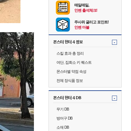
매일매일,
인벤 출석체크!
주사위 굴리고 포인트!
인벤 마블
몬스터 헌터 4 정보
-
스킬 효과 총 정리
여단, 집회소 키 퀘스트
몬스터별 약점 속성
전체 장식품 정보
몬스터 헌터 4 DB
-
무기 DB
방어구 DB
소재 DB