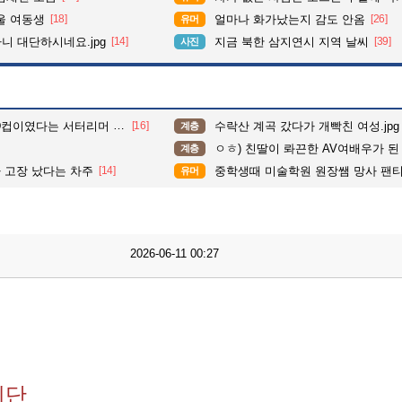
울 여동생
[18]
얼마나 화가났는지 감도 안옴
[26]
유머
다니 대단하시네요.jpg
[14]
지금 북한 삼지연시 지역 날씨
[39]
사진
이였다는 서터리머 츠자..
[16]
수락산 계곡 갔다가 개빡친 여성.jpg
계층
ㅇㅎ) 친딸이 롸끈한 AV여배우가 된 할리우
계층
 고장 났다는 차주
[14]
중학생때 미술학원 원장쌤 망사 팬티
유머
2026-06-11 00:27
세단