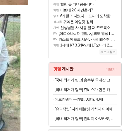
합천 을 다녀왔습니다
여행
아반테 2.0 자연흡기?
차벤
6개월 기다렸다… 드디어 도착한 치사 메신저백! 실물 후기
명조
귀여운 아일릿 원희
걸그룹
선생님들 차 시동 끌 때 꾸르륵소리나는데
차벤
[페르소나5: 더 팬텀 X] 괴도 영상 l 타카마키 안·댄싱 스타
PV
라스트 에포크 시즌5 - 서리화신의 분노 티저
PV
1세대 K7 3.5NA인데 LF쏘나타 2.0NA 기변하면 유류비 절약이 얼마나 될까요..?
차벤
새로고침
핫딜
게시판
더보기+
[국내 최저가 링크] 홍주부 국내산 고춧가루, 일반굵기, 보통매운맛, 1kg, 1개
[국내 최저가 링크] 쥬비스가 만든 카테킨 450mg, 60정, 3박스
에브리워터 무라벨, 500ml, 40개
[슈퍼적립[ 니케 태블릿 거치대 아이패드 거치대 침대 갤럭시탭 패드 The Comfy
[국내 최저가 링크] 썬리지 아보카도, 생과, 중대과, 10과, 1박스