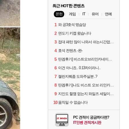
최근 HOT한 콘텐츠
몬헌
게임
IT
유머
연예
1
와 공3호석 떴슴당
2
면도기 키캡 왔습니다
3
접대 패턴 많이 나와서 쉬는시간없이 빡딜한것같은데..
4
호석 컨텐츠 -완-
5
딴겜후기] 비스트오브리인카네이션 하...
6
이건 아니죠.. 0.13차이라니..
7
챌린지퀘좀 도와주실분..?
8
딴겜후기)나도 비스트 오브 리인카네이션 후기
9
지인도 할깸 없는지 와일즈 세일이면 txt
10
움직일 수 없습니다
PC 견적이 궁금하다면?
IT인벤 견적게시판