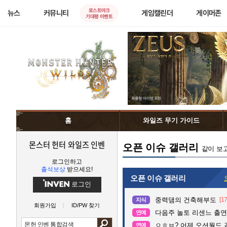
로스트아크
뉴스
커뮤니티
게임캘린더
게이머존
기대평 이벤트
홈
와일즈 무기 가이드
몬스터 헌터 와일즈 인벤
오픈 이슈 갤러리
같이 보
로그인하고
출석보상
받으세요!
오픈 이슈 갤러리
로그인
중력댐의 건축해부도
[17
지식
회원가입
ID/PW 찾기
다음주 놀토 리센느 출연.
연예
ㅇㅎㅂ? 어제 오션월드 
연예