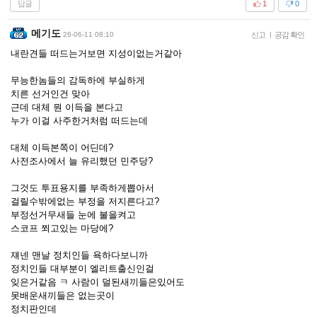
답글
1
0
메기도
26-06-11 08:10
신고
|
공감 확인
내란견들 떠드는거보면 지성이없는거같아
무능한놈들의 감독하에 부실하게
치른 선거인건 맞아
근데 대체 뭔 이득을 본다고
누가 이걸 사주한거처럼 떠드는데
대체 이득본쪽이 어딘데?
사전조사에서 늘 유리했던 민주당?
그것도 투표용지를 부족하게뽑아서
걸릴수밖에없는 부정을 저지른다고?
부정선거무새들 눈에 불을켜고
스코프 쬐고있는 마당에?
쟤넨 맨날 정치인들 욕하다보니까
정치인들 대부분이 엘리트출신인걸
잊은거같음 ㅋ 사람이 덜된새끼들은있어도
못배운새끼들은 없는곳이
정치판인데