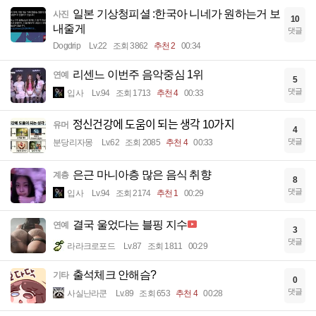
일본 기상청피셜 :한국아 니네가 원하는거 보
사진
10
내줄게
댓글
Dogdrip
Lv.22
조회 3862
추천 2
00:34
리센느 이번주 음악중심 1위
연예
5
댓글
입사
Lv.94
조회 1713
추천 4
00:33
정신건강에 도움이 되는 생각 10가지
유머
4
댓글
분당리자몽
Lv.62
조회 2085
추천 4
00:33
은근 마니아층 많은 음식 취향
계층
8
댓글
입사
Lv.94
조회 2174
추천 1
00:29
결국 울었다는 블핑 지수
연예
3
댓글
라라크로포드
Lv.87
조회 1811
00:29
출석체크 안해슴?
기타
0
댓글
사실난라쿤
Lv.89
조회 653
추천 4
00:28