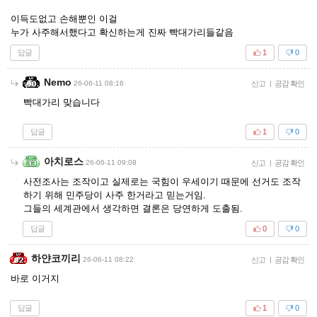
이득도없고 손해뿐인 이걸
누가 사주해서했다고 확신하는게 진짜 빡대가리들같음
답글
1
0
Nemo
26-06-11 08:16
신고
|
공감 확인
빡대가리 맞습니다
답글
1
0
아치로스
26-06-11 09:08
신고
|
공감 확인
사전조사는 조작이고 실제로는 국힘이 우세이기 때문에 선거도 조작
하기 위해 민주당이 사주 한거라고 믿는거임.
그들의 세계관에서 생각하면 결론은 당연하게 도출됨.
답글
0
0
하얀코끼리
26-06-11 08:22
신고
|
공감 확인
바로 이거지
답글
1
0