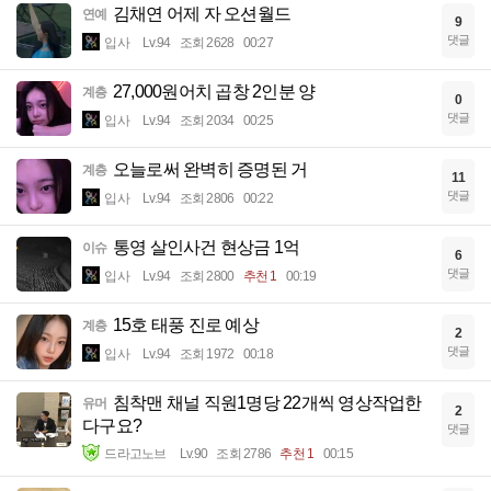
김채연 어제 자 오션월드
연예
9
댓글
입사
Lv.94
조회 2628
00:27
27,000원어치 곱창 2인분 양
계층
0
댓글
입사
Lv.94
조회 2034
00:25
오늘로써 완벽히 증명된 거
계층
11
댓글
입사
Lv.94
조회 2806
00:22
통영 살인사건 현상금 1억
이슈
6
댓글
입사
Lv.94
조회 2800
추천 1
00:19
15호 태풍 진로 예상
계층
2
댓글
입사
Lv.94
조회 1972
00:18
침착맨 채널 직원1명당 22개씩 영상작업한
유머
2
다구요?
댓글
드라고노브
Lv.90
조회 2786
추천 1
00:15