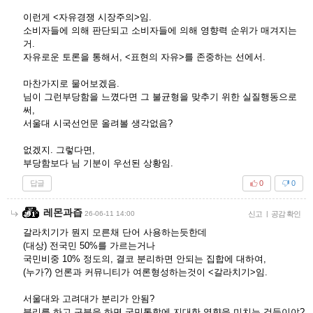
이런게 <자유경쟁 시장주의>임.
소비자들에 의해 판단되고 소비자들에 의해 영향력 순위가 매겨지는
거.
자유로운 토론을 통해서, <표현의 자유>를 존중하는 선에서.
마찬가지로 물어보겠음.
님이 그런부당함을 느꼈다면 그 불균형을 맞추기 위한 실질행동으로
써,
서울대 시국선언문 올려볼 생각없음?
없겠지. 그렇다면,
부당함보다 님 기분이 우선된 상황임.
답글
0
0
레몬과즙
26-06-11 14:00
신고
|
공감 확인
갈라치기가 뭔지 모른채 단어 사용하는듯한데
(대상) 전국민 50%를 가르는거나
국민비중 10% 정도의, 결코 분리하면 안되는 집합에 대하여,
(누가?) 언론과 커뮤니티가 여론형성하는것이 <갈라치기>임.
서울대와 고려대가 분리가 안됨?
분리를 하고 구분을 하면 국민통합에 지대한 영향을 미치는 것들이야?