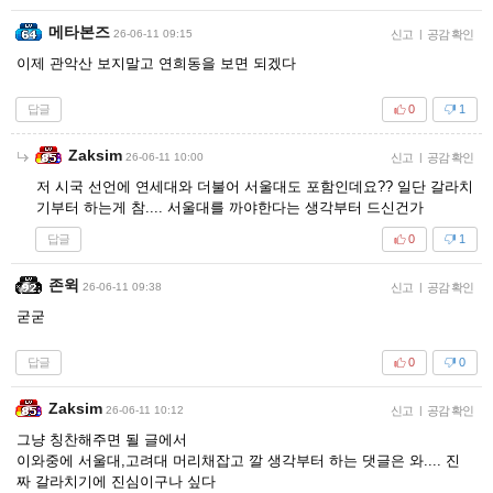
메타본즈
26-06-11 09:15
신고
|
공감 확인
이제 관악산 보지말고 연희동을 보면 되겠다
답글
0
1
Zaksim
26-06-11 10:00
신고
|
공감 확인
저 시국 선언에 연세대와 더불어 서울대도 포함인데요?? 일단 갈라치
기부터 하는게 참.... 서울대를 까야한다는 생각부터 드신건가
답글
0
1
존윅
26-06-11 09:38
신고
|
공감 확인
굳굳
답글
0
0
Zaksim
26-06-11 10:12
신고
|
공감 확인
그냥 칭찬해주면 될 글에서
이와중에 서울대,고려대 머리채잡고 깔 생각부터 하는 댓글은 와.... 진
짜 갈라치기에 진심이구나 싶다