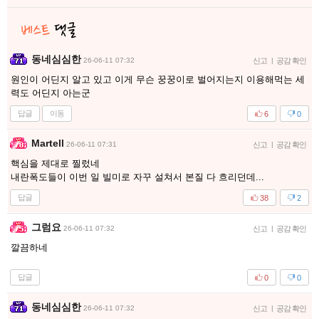
동네심심한
26-06-11 07:32
신고
|
공감 확인
원인이 어딘지 알고 있고 이게 무슨 꿍꿍이로 벌어지는지 이용해먹는 세
력도 어딘지 아는군
답글
이동
6
0
Martell
26-06-11 07:31
신고
|
공감 확인
핵심을 제대로 찔렀네
내란폭도들이 이번 일 빌미로 자꾸 설쳐서 본질 다 흐리던데...
답글
38
2
그럼요
26-06-11 07:32
신고
|
공감 확인
깔끔하네
답글
0
0
동네심심한
26-06-11 07:32
신고
|
공감 확인