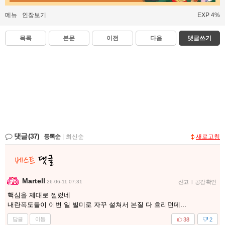
메뉴
인장보기
EXP 4%
목록
본문
이전
다음
댓글쓰기
댓글
(37)
등록순
|
최신순
새로고침
Martell
26-06-11 07:31
신고
|
공감 확인
핵심을 제대로 찔렀네
내란폭도들이 이번 일 빌미로 자꾸 설쳐서 본질 다 흐리던데...
답글
이동
38
2