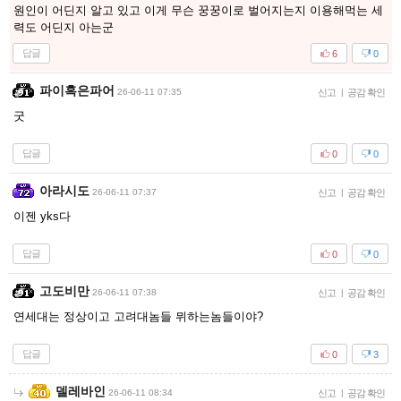
원인이 어딘지 알고 있고 이게 무슨 꿍꿍이로 벌어지는지 이용해먹는 세
력도 어딘지 아는군
답글
6
0
파이혹은파어
26-06-11 07:35
신고
|
공감 확인
굿
답글
0
0
아라시도
26-06-11 07:37
신고
|
공감 확인
이젠 yks다
답글
0
0
고도비만
26-06-11 07:38
신고
|
공감 확인
연세대는 정상이고 고려대놈들 뮈하는놈들이야?
답글
0
3
델레바인
26-06-11 08:34
신고
|
공감 확인