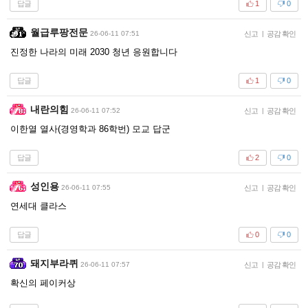
답글
1
0
월급루팡전문
26-06-11 07:51
신고
|
공감 확인
진정한 나라의 미래 2030 청년 응원합니다
답글
1
0
내란의힘
26-06-11 07:52
신고
|
공감 확인
이한열 열사(경영학과 86학번) 모교 답군
답글
2
0
성인용
26-06-11 07:55
신고
|
공감 확인
연세대 클라스
답글
0
0
돼지부라퀴
26-06-11 07:57
신고
|
공감 확인
확신의 페이커상