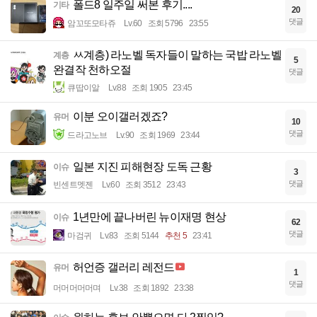
폴드8 일주일 써본 후기....
기타
20
댓글
암꼬또모타쥬
Lv.60
조회 5796
23:55
ㅆ계층) 라노벨 독자들이 말하는 국밥 라노벨
계층
5
완결작 천하오절
댓글
큐땁이알
Lv.88
조회 1905
23:45
이분 오이갤러겠죠?
유머
10
댓글
드라고노브
Lv.90
조회 1969
23:44
일본 지진 피해현장 도독 근황
이슈
3
댓글
빈센트멧젠
Lv.60
조회 3512
23:43
1년만에 끝나버린 뉴이재명 현상
이슈
62
댓글
마검귀
Lv.83
조회 5144
추천 5
23:41
허언증 갤러리 레전드
유머
1
댓글
머머머머머며
Lv.38
조회 1892
23:38