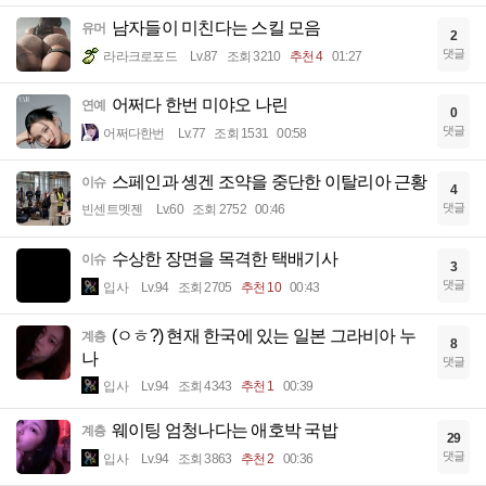
남자들이 미친다는 스킬 모음
유머
2
댓글
라라크로포드
Lv.87
조회 3210
추천 4
01:27
어쩌다 한번 미야오 나린
연예
0
댓글
어쩌다한번
Lv.77
조회 1531
00:58
스페인과 솅겐 조약을 중단한 이탈리아 근황
이슈
4
댓글
빈센트멧젠
Lv.60
조회 2752
00:46
수상한 장면을 목격한 택배기사
이슈
3
댓글
입사
Lv.94
조회 2705
추천 10
00:43
(ㅇㅎ?) 현재 한국에 있는 일본 그라비아 누
계층
8
나
댓글
입사
Lv.94
조회 4343
추천 1
00:39
웨이팅 엄청나다는 애호박 국밥
계층
29
댓글
입사
Lv.94
조회 3863
추천 2
00:36