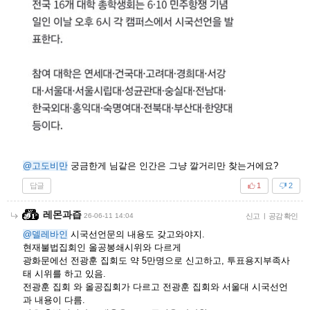
@고도비만
궁금한게 님같은 인간은 그냥 깔거리만 찾는거에요?
답글
1
2
레몬과즙
26-06-11 14:04
신고
|
공감 확인
@델레바인
시국선언문의 내용도 갖고와야지.
현재불법집회인 올공봉쇄시위와 다르게
광화문에선 전광훈 집회도 약 5만명으로 신고하고, 투표용지부족사
태 시위를 하고 있음.
전광훈 집회 와 올공집회가 다르고 전광훈 집회와 서울대 시국선언
과 내용이 다름.