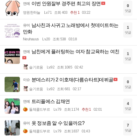
이번 안원잘부 경주편 최고의 장면
연예
0
댓글
영원한하늘
Lv.71
조회 403
추천 1
03:22
남사친과 사귀고 노래방에서 첫데이트하는
유머
1
만화
댓글
Neuhauus
Lv.20
조회 538
03:18
남친에게 플러팅하는 여자 참교육하는 여친
연예
1
댓글
슬기로움
Lv.92
조회 1085
02:42
분데스리가 2 이호재(다름슈타트)데뷔골
이슈
0
댓글
슬기로움
Lv.92
조회 681
02:17
트리플에스 김채연
연예
4
댓글
돌체콜드부르
Lv.79
조회 1174
추천 1
02:01
옷 정보좀 알 수 있을까요?
유머
7
댓글
돌체콜드부르
Lv.79
조회 1837
01:43