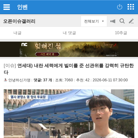
인벤
오픈이슈갤러리
전체보기
공
검
글
지
색
내글
내 댓글
10추글
on/off
쓰
기
[이슈]
연세대) 내란 세력에게 빌미를 준 선관위를 강력히 규탄한
다
안녕하신가영
댓글: 37 개
조회:
7060
추천:
42
2026-06-11 07:30:00