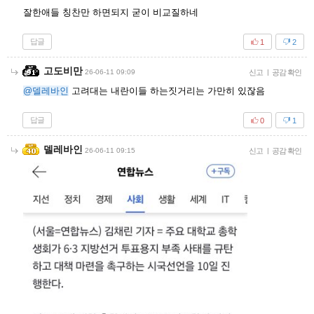
잘한애들 칭찬만 하면되지 굳이 비교질하네
답글
1
2
고도비만
26-06-11 09:09
신고
|
공감 확인
@델레바인
고려대는 내란이들 하는짓거리는 가만히 있잖음
답글
0
1
델레바인
26-06-11 09:15
신고
|
공감 확인