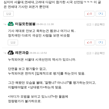
심지어 서울대,연세대,고려대 다같이 참가한 시국 선언임ㅋㅋㅋ 이 글
은 연세대 기사만 퍼온거 뿐인데
답글
0
1
터질듯한붐볼
26-06-11 11:38
신고
|
공감 확인
기사 제대로 안보고 욕하는건 펨코나 여기나 뭐..
정치색만 다르지 극성인 사람들 보면 비슷함
답글
0
1
레몬과즙
26-06-11 13:52
신고
|
공감 확인
누적되어온 서울대 시국선언의 역사가 있으니까.
단면을 보고 평가할수 없고,
누적되어온 면까지 [입체적으로 평가]를 하는것이 맞음.
그간 해왔던 모습을 볼때, '잘했냐? 아니냐?'를 평가하는것이고,
이럴때야말로 <상대평가>하는게 맞음.
<어디가 모범을 보이고 있느냐?>란 물음에
정량평가가 불가하므로.