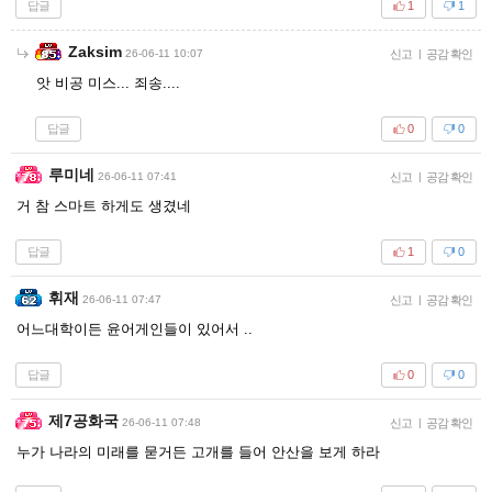
답글
1
1
Zaksim
26-06-11 10:07
신고
|
공감 확인
앗 비공 미스... 죄송....
답글
0
0
루미네
26-06-11 07:41
신고
|
공감 확인
거 참 스마트 하게도 생겼네
답글
1
0
휘재
26-06-11 07:47
신고
|
공감 확인
어느대학이든 윤어게인들이 있어서 ..
답글
0
0
제7공화국
26-06-11 07:48
신고
|
공감 확인
누가 나라의 미래를 묻거든 고개를 들어 안산을 보게 하라