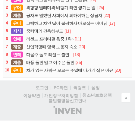
2
유머
[25]
외향형 딸래미와 비행기 타면 생기는 일.
3
계층
[22]
공자도 말했던 사회에서 피해야하는 상급자
4
유머
[17]
고백하고 차인 딸이 불평하자 바로잡는 어머님
5
지식
[11]
중력댐의 건축해부도
6
연예
[11]
리센느 프리티걸 음중 1위~
7
계층
[20]
산업혁명때 영국 노동자 숙소
8
연예
[18]
다음주 놀토 리센느 출연...
9
계층
[25]
태풍 돌핀 말고 이주은 돌핀
10
유머
[20]
차가 없는 사람은 모르는 주말에 나가기 싫은 이유
로그인
PC화면
퀵링크
설정
청소년보호정책
이용약관
개인정보처리방침
▲
불법촬영물신고안내
(주)
인
벤