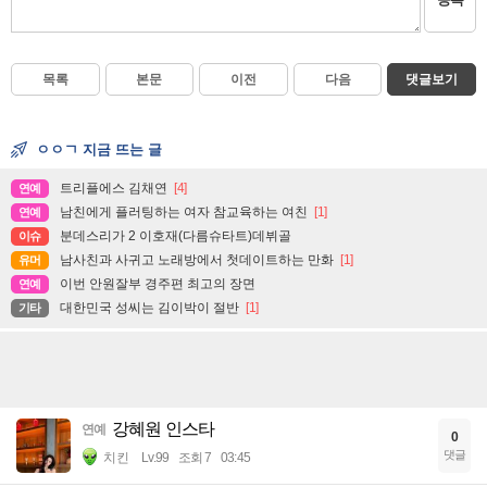
목록
본문
이전
다음
댓글보기
ㅇㅇㄱ 지금 뜨는 글
트리플에스 김채연
[4]
연예
남친에게 플러팅하는 여자 참교육하는 여친
[1]
연예
분데스리가 2 이호재(다름슈타트)데뷔골
이슈
남사친과 사귀고 노래방에서 첫데이트하는 만화
[1]
유머
이번 안원잘부 경주편 최고의 장면
연예
대한민국 성씨는 김이박이 절반
[1]
기타
강혜원 인스타
연예
0
댓글
치킨
Lv.99
조회 7
03:45