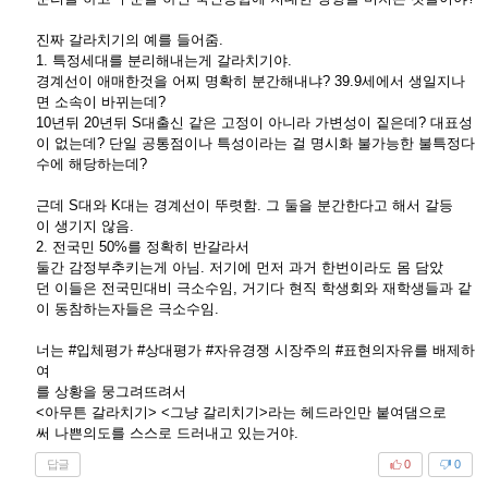
진짜 갈라치기의 예를 들어줌.
1. 특정세대를 분리해내는게 갈라치기야.
경계선이 애매한것을 어찌 명확히 분간해내냐? 39.9세에서 생일지나
면 소속이 바뀌는데?
10년뒤 20년뒤 S대출신 같은 고정이 아니라 가변성이 짙은데? 대표성
이 없는데? 단일 공통점이나 특성이라는 걸 명시화 불가능한 불특정다
수에 해당하는데?
근데 S대와 K대는 경계선이 뚜렷함. 그 둘을 분간한다고 해서 갈등
이 생기지 않음.
2. 전국민 50%를 정확히 반갈라서
둘간 감정부추키는게 아님. 저기에 먼저 과거 한번이라도 몸 담았
던 이들은 전국민대비 극소수임, 거기다 현직 학생회와 재학생들과 같
이 동참하는자들은 극소수임.
너는 #입체평가 #상대평가 #자유경쟁 시장주의 #표현의자유를 배제하
여
를 상황을 뭉그려뜨려서
<아무튼 갈라치기> <그냥 갈리치기>라는 헤드라인만 붙여댐으로
써 나쁜의도를 스스로 드러내고 있는거야.
답글
0
0