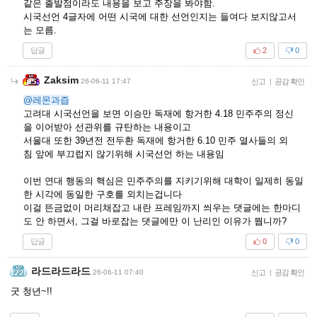
같은 출발점이라도 내용을 보고 주장을 봐야함.
시국선언 4글자에 어떤 시국에 대한 선언인지는 들여다 보지않고서
는 모름.
답글
2
0
Zaksim
26-06-11 17:47
신고
|
공감 확인
@레몬과즙
고려대 시국선언을 보면 이승만 독재에 항거한 4.18 민주주의 정신
을 이어받아 선관위를 규탄하는 내용이고
서울대 또한 39년전 전두환 독재에 항거한 6.10 민주 열사들의 외
침 앞에 부끄럽지 않기위해 시국선언 하는 내용임
이번 연대 행동의 핵심은 민주주의를 지키기위해 대학이 일제히 동일
한 시각에 동일한 구호를 외치는겁니다
이걸 뜬금없이 머리채잡고 내란 프레임까지 씌우는 댓글에는 한마디
도 안 하면서, 그걸 바로잡는 댓글에만 이 난리인 이유가 뭡니까?
답글
0
0
라드라드라드
26-06-11 07:40
신고
|
공감 확인
굿 청년~!!