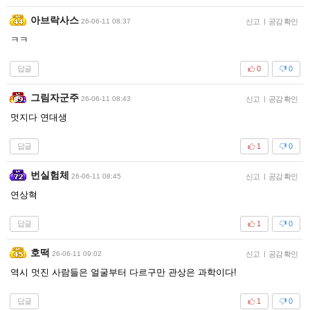
아브락사스
26-06-11 08:37
신고
|
공감 확인
ㅋㅋ
답글
0
0
그림자군주
26-06-11 08:43
신고
|
공감 확인
멋지다 연대생
답글
1
0
번실험체
26-06-11 08:45
신고
|
공감 확인
연상혁
답글
1
0
호떡
26-06-11 09:02
신고
|
공감 확인
역시 멋진 사람들은 얼굴부터 다르구만 관상은 과학이다!
답글
1
0