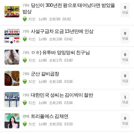
당신이 300년전 왕으로 태어났다면 받았을
기타
0
밥상
댓글
치킨
Lv.99
조회 98
03:42
사설구급차 요금 13년만에 인상
기타
0
댓글
치킨
Lv.99
조회 108
03:42
ㅇㅎ) 유투바 앙밍망씨 친구님
기타
0
댓글
치킨
Lv.99
조회 175
03:40
군산 갈비곱창
기타
0
댓글
치킨
Lv.99
조회 185
03:38
대한민국 성씨는 김이박이 절반
기타
1
댓글
치킨
Lv.99
조회 245
03:34
트리플에스 김채연
연예
0
댓글
치킨
Lv.99
조회 202
03:33