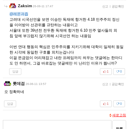
Zaksim
26-06-11 17:47
신고
|
공감 확인
@레몬과즙
고려대 시국선언을 보면 이승만 독재에 항거한 4.18 민주주의 정신
을 이어받아 선관위를 규탄하는 내용이고
서울대 또한 39년전 전두환 독재에 항거한 6.10 민주 열사들의 외
침 앞에 부끄럽지 않기위해 시국선언 하는 내용임
이번 연대 행동의 핵심은 민주주의를 지키기위해 대학이 일제히 동일
한 시각에 동일한 구호를 외치는겁니다
이걸 뜬금없이 머리채잡고 내란 프레임까지 씌우는 댓글에는 한마디
도 안 하면서, 그걸 바로잡는 댓글에만 이 난리인 이유가 뭡니까?
답글
1
0
롯데검
26-06-11 13:57
신고
|
공감 확인
오 정확하네
답글
1
0
새로고침
등록