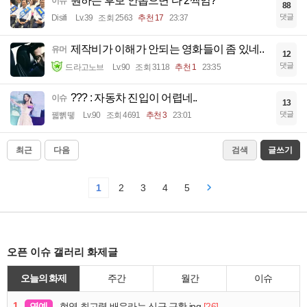
원하는 후보 안뽑으면 다 2찍임?
이슈
88
댓글
Disifi
Lv.39
조회 2563
추천 17
23:37
제작비가 이해가 안되는 영화들이 좀 있네..
유머
12
댓글
드라고노브
Lv.90
조회 3118
추천 1
23:35
??? : 자동차 진입이 어렵네..
이슈
13
댓글
꿻뻵뗗
Lv.90
조회 4691
추천 3
23:01
최근
다음
검색
글쓰기
1
2
3
4
5
오픈 이슈 갤러리 화제글
오늘의 화제
주간
월간
이슈
1
연예
[26]
현역 최고령 배우라는 신구 근황.jpg