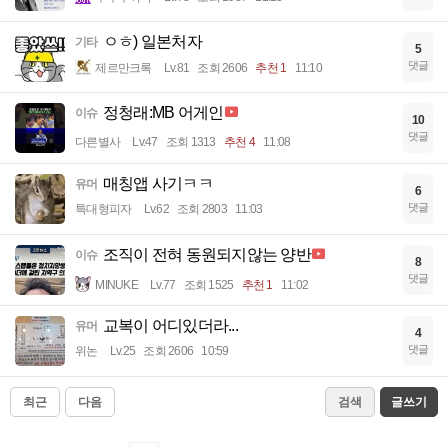
ㅇㅎ) 일본처자
기타
5
댓글
제르만크록
Lv.81
조회 2606
추천 1
11:10
정청래:MB 어게인
이슈
10
댓글
다른별사
Lv.47
조회 1313
추천 4
11:08
매칭앱 사기ㅋㅋ
유머
6
댓글
특대형피자
Lv.62
조회 2803
11:03
조직이 전혀 동원되지않는 양반
이슈
8
댓글
MINUKE
Lv.77
조회 1525
추천 1
11:02
교복이 어디있더라...
유머
4
댓글
위논
Lv.25
조회 2606
10:59
최근
다음
검색
글쓰기