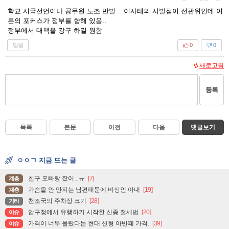
학교 시국선언이나 공무원 노조 반발 .. 이사태의 시발점이 선관위인데 여
론의 포커스가 정부를 향해 있음..
정부에서 대책을 강구 하길 원함
답글
0
0
새로고침
등록
목록
본문
이전
다음
댓글보기
ㅇㅇㄱ 지금 뜨는 글
친구 오빠랑 잤어...ㅠ
[7]
계층
가슴을 안 만지는 남편때문에 비상인 아내
[19]
계층
천조국의 주차장 크기
[28]
기타
압구정에서 유행하기 시작한 신종 절세법
[20]
이슈
가격이 너무 올랐다는 현대 신형 아반떼 가격.
[39]
이슈