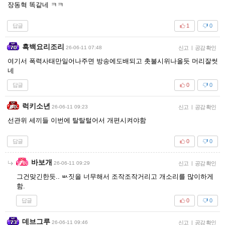
장동혁 똑같네 ㅋㅋ
답글
1
0
흑백요리조리
26-06-11 07:48
신고
|
공감 확인
여기서 폭력사태만일어나주면 방송에도배되고 촛불시위나올듯 머리잘썻
네
답글
0
0
럭키소년
26-06-11 09:23
신고
|
공감 확인
선관위 세끼들 이번에 탈탈털어서 개편시켜야함
답글
0
0
바보개
26-06-11 09:29
신고
|
공감 확인
그건맞긴한듯.. ㅄ짓을 너무해서 조작조작거리고 개소리를 많이하게
함.
답글
0
0
데브그루
26-06-11 09:46
신고
|
공감 확인