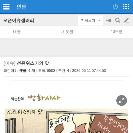
인벤
오픈이슈갤러리
전체보기
공
검
글
지
색
내글
내 댓글
10추글
on/off
쓰
기
[이슈]
선관위스키의 맛
파인더1
댓글: 6 개
조회:
6502
추천:
4
2026-06-11 07:44:53