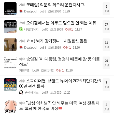
쪼매혐) 의문의 회오리 운전자사고.
기타
9
댓글
Deadpool
Lv.88
조회 2030
11:29
오이갤에서는 아무도 믿으면 안 되는 이유
유머
27
댓글
너빨갱이지
Lv.86
조회 1669
추천 1
11:27
ㅎㅂ) 뇌가 망가졋나…시원한느낌은…
기타
11
댓글
Deadpool
Lv.88
조회 2629
추천 1
11:26
송영길 “이 대통령, 정청래 때문에 잠 못 이룰
이슈
29
정도”
댓글
파인더1
Lv.80
조회 1492
추천 1
11:26
스파이더맨: 브랜드 뉴 데이 2026 최단기간 6
계층
7
00만 관객 돌파
댓글
부엔까미노
Lv.87
조회 939
11:26
"남성 역차별?" 안 봐주는 미국..여성 전용 제
이슈
2
도 '철퇴'에 한국도 '비상
댓글