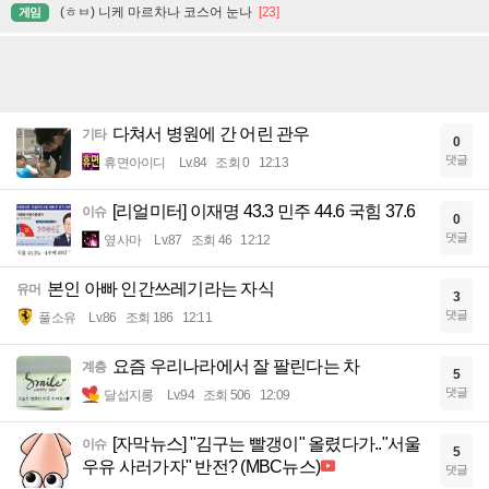
(ㅎㅂ) 니케 마르차나 코스어 눈나
[23]
게임
다쳐서 병원에 간 어린 관우
기타
0
댓글
휴면아이디
Lv.84
조회 0
12:13
[리얼미터] 이재명 43.3 민주 44.6 국힘 37.6
이슈
0
댓글
옆사마
Lv.87
조회 46
12:12
본인 아빠 인간쓰레기라는 자식
유머
3
댓글
풀소유
Lv.86
조회 186
12:11
요즘 우리나라에서 잘 팔린다는 차
계층
5
댓글
달섭지롱
Lv.94
조회 506
12:09
[자막뉴스] "김구는 빨갱이" 올렸다가.."서울
이슈
5
우유 사러가자" 반전? (MBC뉴스)
댓글