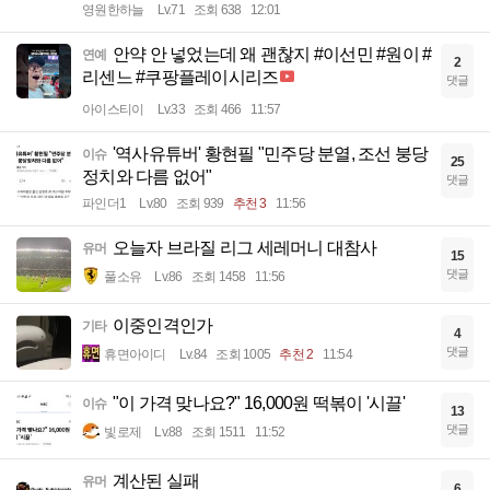
영원한하늘
Lv.71
조회 638
12:01
안약 안 넣었는데 왜 괜찮지 #이선민 #원이 #
연예
2
리센느 #쿠팡플레이시리즈
댓글
아이스티이
Lv.33
조회 466
11:57
'역사유튜버' 황현필 "민주당 분열, 조선 붕당
이슈
25
정치와 다름 없어"
댓글
파인더1
Lv.80
조회 939
추천 3
11:56
오늘자 브라질 리그 세레머니 대참사
유머
15
댓글
풀소유
Lv.86
조회 1458
11:56
이중인격인가
기타
4
댓글
휴면아이디
Lv.84
조회 1005
추천 2
11:54
"이 가격 맞나요?" 16,000원 떡볶이 '시끌'
이슈
13
댓글
빛로제
Lv.88
조회 1511
11:52
계산된 실패
유머
6