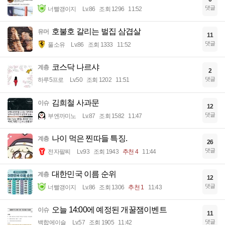
댓글
너빨갱이지
Lv.86
조회 1296
11:52
호불호 갈리는 벌집 삼겹살
유머
11
댓글
풀소유
Lv.86
조회 1333
11:52
코스닥 나르샤
계층
2
댓글
하루5프로
Lv.50
조회 1202
11:51
김희철 사과문
이슈
12
댓글
부엔까미노
Lv.87
조회 1582
11:47
나이 먹은 찐따들 특징.
계층
26
댓글
전자팔찌
Lv.93
조회 1943
추천 4
11:44
대한민국 이름 순위
계층
12
댓글
너빨갱이지
Lv.86
조회 1306
추천 1
11:43
오늘 14:00에 예정된 개꿀잼이벤트
이슈
11
댓글
백합에이슬
Lv.57
조회 1905
11:42