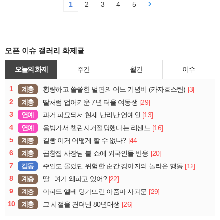
1
2
3
4
5
오픈 이슈 갤러리 화제글
오늘의 화제
주간
월간
이슈
1
계층
[3]
황량하고 쓸쓸한 벌판의 어느 기념비 (카자흐스탄)
2
계층
[29]
딸처럼 업어키운 7년 터울 여동생
3
연예
[13]
과거 파묘되서 현재 난리난 연예인
4
연예
[16]
음방가서 챌린지거절당했다는 리센느
5
계층
[44]
길빵 이거 어떻게 할 수 없나?
6
계층
[20]
곱창집 사장님 불 쇼에 외국인들 반응
7
감동
[12]
주인도 몰랐던 위험한 순간 강아지의 놀라운 행동
8
계층
[22]
딸...여기 왜파고 있어?
9
계층
[29]
아파트 엘베 망가뜨린 아줌마 사과문
10
계층
[26]
그 시절을 견뎌낸 80년대생