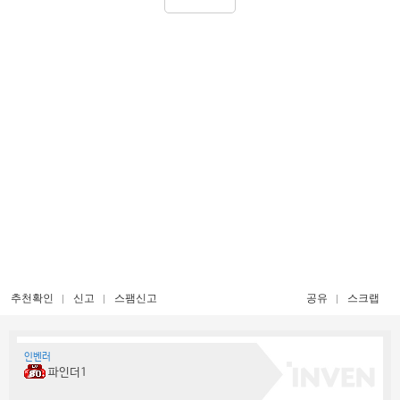
추천확인
신고
스팸신고
공유
스크랩
인벤러
파인더1