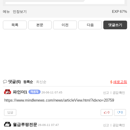
메뉴
인장보기
EXP 67%
목록
본문
이전
다음
댓글쓰기
댓글
(6)
등록순
|
최신순
새로고침
파인더1
26-06-11 07:45
신고
|
공감 확인
https://www.mindlenews.com/news/articleView.html?idxno=20759
답글
0
0
월급루팡전문
26-06-11 07:47
신고
|
공감 확인