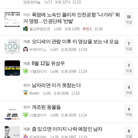
영원한하늘
Lv.71
조회 1274
11:23
폭염에 노숙인 몰리자 인천공항 "나가라" 퇴
이슈
15
거 명령…인권단체 '반발'
댓글
월급루팡전문
Lv.91
조회 1205
추천 1
11:20
오디세이 관람 이후 이 영상을 보는 내 모습
계층
7
댓글
부엔까미노
Lv.87
조회 2008
11:19
8월 12일 유성우
계층
7
댓글
너빨갱이지
Lv.86
조회 1099
11:19
남자라면 이거 못참는다
유머
4
댓글
Maxim
Lv.91
조회 1890
11:16
개조된 동물들
유머
4
댓글
너빨갱이지
Lv.86
조회 1609
11:14
좀 있으면 이미지 나락 예정인 남자
계층
9
댓글
두부두꺼비
Lv.78
조회 1987
11:13