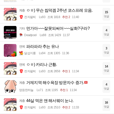
ㅇㅎ) 무슨 씹덕겜 2주년 코스프레 모음.
계층
15
댓글
전자팔찌
Lv.93
조회 1818
추천 2
11:40
먼가아~~~잘못되써어~~~실화?구라?
기타
4
댓글
Deadpool
Lv.88
조회 1429
11:37
파라파라 추는 유나
연예
3
댓글
달섭지롱
Lv.94
조회 1305
11:36
ㅇㅎ) 카리나 근황.
연예
14
댓글
전자팔찌
Lv.93
조회 2658
추천 1
11:34
거제지역 해수욕장 방문자수 증가.
계층
4
댓글
영원한하늘
Lv.71
조회 1195
추천 1
11:34
44살 먹은 앤 해서웨이 눈나.
계층
16
댓글
전자팔찌
Lv.93
조회 2510
추천 2
11:33