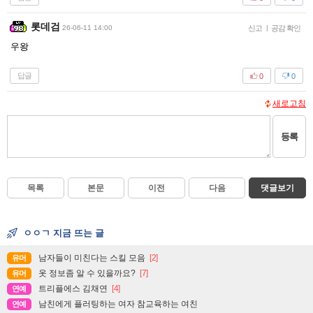
롯데검
26-06-11 14:00
신고
|
공감 확인
우왕
답글
0
0
새로고침
등록
목록
본문
이전
다음
댓글보기
ㅇㅇㄱ 지금 뜨는 글
남자들이 미친다는 스킬 모음
[2]
유머
옷 정보좀 알 수 있을까요?
[7]
유머
트리플에스 김채연
[4]
연예
남친에게 플러팅하는 여자 참교육하는 여친
연예