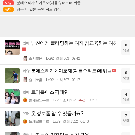
분데스리가 2 이호재(다름슈타트)데뷔골
이슈
권은비, 일본 공연 꼭노 영상
유머
남친에게 플러팅하는 여자 참교육하는 여친
연예
0
댓글
슬기로움
Lv.92
조회 603
02:42
분데스리가 2 이호재(다름슈타트)데뷔골
이슈
0
댓글
슬기로움
Lv.92
조회 507
02:17
트리플에스 김채연
연예
4
댓글
돌체콜드부르
Lv.79
조회 922
추천 1
02:01
옷 정보좀 알 수 있을까요?
유머
7
댓글
돌체콜드부르
Lv.79
조회 1512
01:43
남자들이 미친다는 스킬 모음