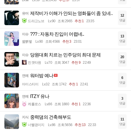
Disifi
Lv.39
조회 2450
추천 17
23:37
제작비가 이해가 안되는 영화들이 좀 있네..
유머
12
댓글
드라고노브
Lv.90
조회 2965
추천 1
23:35
??? : 자동차 진입이 어렵네..
이슈
13
댓글
꿻뻵뗗
Lv.90
조회 4566
추천 3
23:01
당원대회 치르는 민주당의 최대 문제
이슈
20
댓글
진겟타원
Lv.70
조회 3047
추천 9
22:49
워터밤 예나
연예
6
댓글
아이스티이
Lv.32
조회 1742
추천 1
22:41
ITZY 유나
연예
3
댓글
케를로스
Lv.86
조회 1880
추천 1
22:36
중력댐의 건축해부도
지식
11
댓글
너빨갱이지
Lv.86
조회 5656
추천 13
22:33