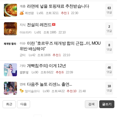
라면에 넣을 토핑재료 추천받습니다
계층
63
댓글
쾌변왕
Lv.91
조회 3211
추천 1
22:30
전설의 레전드
지식
2
댓글
아브라카
Lv.91
조회 1995
22:10
이란 "호르무즈 재개방 합의 근접...미, MOU
이슈
8
위반 배상해야"
댓글
균터
Lv.42
조회 1806
추천 1
22:10
개빡침주의) 이게 12년
기타
46
댓글
꿻뻵뗗
Lv.90
조회 6622
추천 6
22:09
다음주 놀토 리센느 출연...
연예
18
댓글
많이슬프다
Lv.90
조회 4422
추천 10
21:48
최근
다음
검색
글쓰기