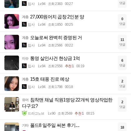
댓글
입사
Lv.94
조회 2383
00:27
27,000원어치 곱창 2인분 양
계층
0
댓글
입사
Lv.94
조회 1850
00:25
오늘로써 완벽히 증명된 거
계층
11
댓글
입사
Lv.94
조회 2566
00:22
통영 살인사건 현상금 1억
이슈
6
댓글
입사
Lv.94
조회 2558
추천 1
00:19
15호 태풍 진로 예상
계층
2
댓글
입사
Lv.94
조회 1798
00:18
침착맨 채널 직원1명당 22개씩 영상작업한
유머
2
다구요?
댓글
드라고노브
Lv.90
조회 2569
추천 1
00:15
폴드8 일주일 써본 후기....
기타
18