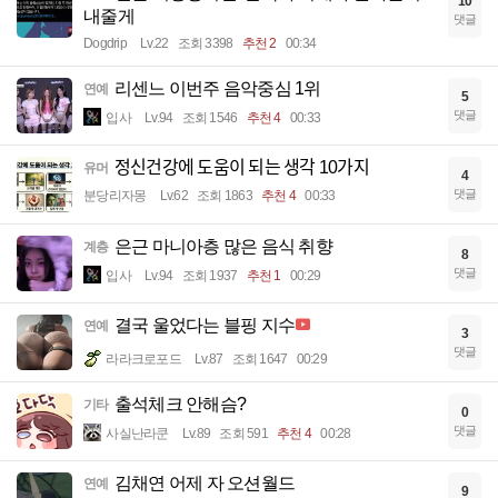
10
내줄게
댓글
Dogdrip
Lv.22
조회 3398
추천 2
00:34
리센느 이번주 음악중심 1위
연예
5
댓글
입사
Lv.94
조회 1546
추천 4
00:33
정신건강에 도움이 되는 생각 10가지
유머
4
댓글
분당리자몽
Lv.62
조회 1863
추천 4
00:33
은근 마니아층 많은 음식 취향
계층
8
댓글
입사
Lv.94
조회 1937
추천 1
00:29
결국 울었다는 블핑 지수
연예
3
댓글
라라크로포드
Lv.87
조회 1647
00:29
출석체크 안해슴?
기타
0
댓글
사실난라쿤
Lv.89
조회 591
추천 4
00:28
김채연 어제 자 오션월드
연예
9