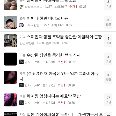
유머
2
댓글
라라크로포드
Lv.87
조회 2647
추천 4
01:27
어쩌다 한번 미야오 나린
연예
0
댓글
어쩌다한번
Lv.77
조회 1379
00:58
스페인과 솅겐 조약을 중단한 이탈리아 근황
이슈
4
댓글
빈센트멧젠
Lv.60
조회 2438
00:46
수상한 장면을 목격한 택배기사
이슈
3
댓글
입사
Lv.94
조회 2397
추천 10
00:43
(ㅇㅎ?) 현재 한국에 있는 일본 그라비아 누
계층
8
나
댓글
입사
Lv.94
조회 3713
추천 1
00:39
웨이팅 엄청나다는 애호박 국밥
계층
27
댓글
입사
Lv.94
조회 3431
추천 1
00:36
일본 기상청피셜 :한국아 니네가 원하는거 보
사진