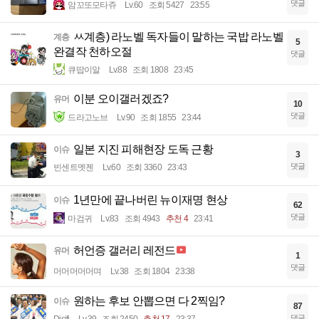
댓글
암꼬또모타쥬
Lv.60
조회 5427
23:55
ㅆ계층) 라노벨 독자들이 말하는 국밥 라노벨
계층
5
완결작 천하오절
댓글
큐땁이알
Lv.88
조회 1808
23:45
이분 오이갤러겠죠?
유머
10
댓글
드라고노브
Lv.90
조회 1855
23:44
일본 지진 피해현장 도독 근황
이슈
3
댓글
빈센트멧젠
Lv.60
조회 3360
23:43
1년만에 끝나버린 뉴이재명 현상
이슈
62
댓글
마검귀
Lv.83
조회 4943
추천 4
23:41
허언증 갤러리 레전드
유머
1
댓글
머머머머머며
Lv.38
조회 1804
23:38
원하는 후보 안뽑으면 다 2찍임?
이슈
87
댓글