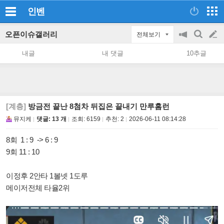
인벤
오픈이슈갤러리
전체보기
공
검
글
지
색
내글
내 댓글
10추글
on/off
쓰
기
[계층]
방금전 끝난 8첨차 뒤집은 끝내기 만루홈런
뮤지케
댓글: 13 개
조회:
6159
추천:
2
2026-06-11 08:14:28
​8회 1 : 9 -> 6 : 9
9회 11 : 10
이정후 2안타 1볼넷 1도루
메이저전체 타율2위