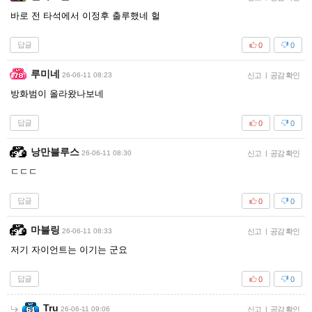
바로 전 타석에서 이정후 출루했네 헐
답글
0
0
루미네
26-06-11 08:23
신고
|
공감 확인
방화범이 올라왔나보네
답글
0
0
낭만블루스
26-06-11 08:30
신고
|
공감 확인
ㄷㄷㄷ
답글
0
0
마블링
26-06-11 08:33
신고
|
공감 확인
저기 자이언트는 이기는 군요
답글
0
0
Tru
26-06-11 09:06
신고
|
공감 확인