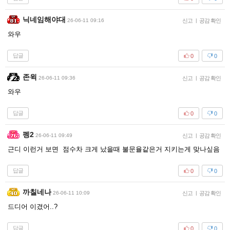
닉네임해야대
26-06-11 09:16
신고
|
공감 확인
와우
답글
0
0
존윅
26-06-11 09:36
신고
|
공감 확인
와우
답글
0
0
펭2
26-06-11 09:49
신고
|
공감 확인
근디 이런거 보면 점수차 크게 났을때 불문율같은거 지키는게 맞나싶음
답글
0
0
까칠네나
26-06-11 10:09
신고
|
공감 확인
드디어 이겼어..?
답글
0
0