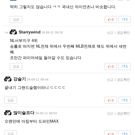
딱히 그렇지도 않습니다 ㅋㅋ 국내산 자이언츠나 비슷합니다.
답글
0
0
Starrywind
26-06-11 09:30
신고
|
공감 확인
NL서부지구 4위
승률로 떠지면 NL전체 뒤에서 두번째 MLB전체로 해도 뒤에서 세번
째.
조만간 파이어세일 들어갈 수도 있습니다
답글
0
0
강슬기
26-06-11 08:44
신고
|
공감 확인
끝내기 그랜드슬램이라니 ㄷㄷㄷㄷ
답글
0
0
많이슬프다
26-06-11 08:54
신고
|
공감 확인
오랜만에 아침부터 도파민MAX
답글
0
0