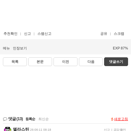
추천확인
신고
스팸신고
공유
스크랩
메뉴
인장보기
EXP 87%
목록
본문
이전
다음
댓글쓰기
댓글
(13)
등록순
|
최신순
새로고침
엘라스틴
26-06-11 08:18
신고
|
공감 확인