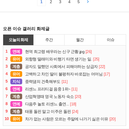
1
2
3
4
5
오픈 이슈 갤러리 화제글
오늘의 화제
주간
월간
이슈
1
연예
[26]
현역 최고령 배우라는 신구 근황.jpg
2
유머
[25]
외향형 딸래미와 비행기 타면 생기는 일.
3
계층
[22]
공자도 말했던 사회에서 피해야하는 상급자
4
유머
[17]
고백하고 차인 딸이 불평하자 바로잡는 어머님
5
지식
[11]
중력댐의 건축해부도
6
연예
[11]
리센느 프리티걸 음중 1위~
7
계층
[20]
산업혁명때 영국 노동자 숙소
8
연예
[18]
다음주 놀토 리센느 출연...
9
계층
[24]
태풍 돌핀 말고 이주은 돌핀
10
유머
[20]
차가 없는 사람은 모르는 주말에 나가기 싫은 이유