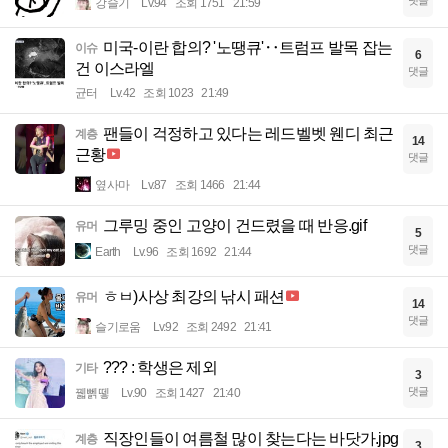
강슬기
Lv.94
조회 1751
21:59
미국-이란 합의? '노땡큐'‥트럼프 발목 잡는
이슈
6
건 이스라엘
댓글
균터
Lv.42
조회 1023
21:49
팬들이 걱정하고 있다는 레드벨벳 웬디 최근
계층
14
근황
댓글
옆사마
Lv.87
조회 1466
21:44
그루밍 중인 고양이 건드렸을 때 반응.gif
유머
5
댓글
Earth
Lv.96
조회 1692
21:44
ㅎㅂ)사상 최강의 낚시 패션
유머
14
댓글
슬기로움
Lv.92
조회 2492
21:41
??? : 학생은 제외
기타
3
댓글
꿻뻵뗗
Lv.90
조회 1427
21:40
직장인들이 여름철 많이 찾는다는 바닷가.jpg
계층
3