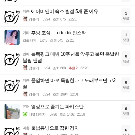
에어비앤비 숙소 별점 5개 준 이유
계층
1
댓글
강슬기
Lv.94
조회 675
22:21
후방 조심 ㅡ ddi_ddi 인스타
기타
1
댓글
입술돼지
Lv.43
조회 645
22:21
블랙핑크 데뷔 10주년을 앞두고 불만 폭발한
연예
0
블핑 팬덤
댓글
강슬기
Lv.94
조회 668
추천 2
22:20
졸업하면 바로 독립한다고 노래부르던 고2
계층
6
딸
댓글
강슬기
Lv.94
조회 1994
22:01
영상으로 즐기는 파키스탄
유머
6
댓글
너빨갱이지
Lv.86
조회 1402
21:59
불법튜닝으로 잡힌 경차
계층
6
댓글