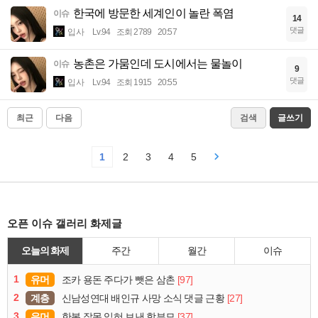
한국에 방문한 세계인이 놀란 폭염
이슈
14
댓글
입사
Lv.94
조회 2789
20:57
농촌은 가뭄인데 도시에서는 물놀이
이슈
9
댓글
입사
Lv.94
조회 1915
20:55
최근
다음
검색
글쓰기
1
2
3
4
5
오픈 이슈 갤러리 화제글
오늘의 화제
주간
월간
이슈
1
유머
[97]
조카 용돈 주다가 뺏은 삼촌
2
계층
[27]
신남성연대 배인규 사망 소식 댓글 근황
3
유머
[37]
한복 잘못 입혀 보낸 학부모