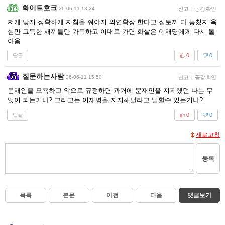
화이트호크
26-06-11 13:24
신고
|
공감 확인
저게 맞지 정확하게 지침을 줘야지 외연확장 한다고 집토끼 다 놓쳤지 욕
심만 그득한 새끼들만 가득하고 이대로 가면 화살은 이재명에게 다시 돌
아옴
답글
0
0
질문하는사람
26-06-11 15:50
신고
|
공감 확인
문재인을 모욕하고 악으로 규정하면 과거에 문재인을 지지했던 나는 무
엇이 되는거냐? 그리고는 이재명을 지지해달라고 말할수 있는거냐?
답글
0
0
새로고침
등록
목록
본문
이전
다음
댓글보기