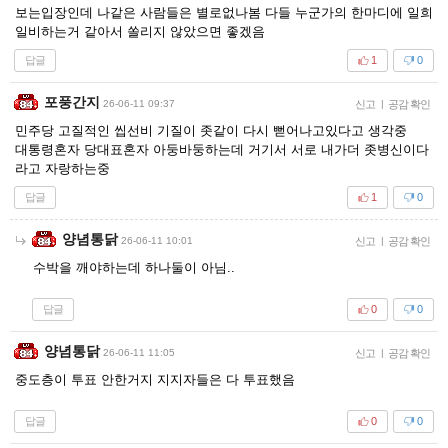
보는입장인데 나같은 사람들은 별로없나봄 다들 누군가의 한마디에 일희
일비하는거 같아서 쏠리지 않았으면 좋겠음
답글
1
0
포풍간지
26-06-11 09:37
신고
|
공감 확인
민주당 고질적인 씹선비 기질이 좃같이 다시 뻗어나고있다고 생각중
대통령혼자 당대표혼자 아둥바둥하는데 거기서 서로 내가더 좃병신이다
라고 자랑하는중
답글
1
0
양념통닭
26-06-11 10:01
신고
|
공감 확인
수박을 깨야하는데 하나둘이 아님..
답글
0
0
양념통닭
26-06-11 11:05
신고
|
공감 확인
중도층이 투표 안한거지 지지자들은 다 투표했음
답글
0
0