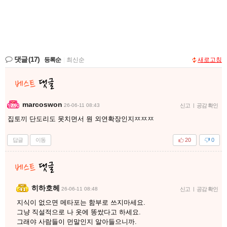
댓글
(17)
등록순
|
최신순
새로고침
marcoswon
26-06-11 08:43
신고
|
공감 확인
집토끼 단도리도 못치면서 뭔 외연확장인지ㅉㅉㅉ
답글
이동
20
0
히하호헤
26-06-11 08:48
신고
|
공감 확인
지식이 없으면 메타포는 함부로 쓰지마세요.
그냥 직설적으로 나 옷에 똥쌌다고 하세요.
그래야 사람들이 먼말인지 알아들으니까.