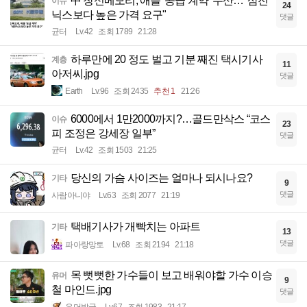
中 창신메모리, 애플 '공급 계약' 무산…"삼전
이슈
24
닉스보다 높은 가격 요구"
댓글
균터
Lv.42
조회 1789
21:28
하루만에 20 정도 벌고 기분 째진 택시기사
계층
11
아저씨.jpg
댓글
Earth
Lv.96
조회 2435
추천 1
21:26
6000에서 1만2000까지?…골드만삭스 “코스
이슈
23
피 조정은 강세장 일부”
댓글
균터
Lv.42
조회 1503
21:25
당신의 가슴 사이즈는 얼마나 되시나요?
기타
9
댓글
사람아니야
Lv.63
조회 2077
21:19
택배기사가 개빡치는 아파트
기타
13
댓글
파아랑망토
Lv.68
조회 2194
21:18
목 뻣뻣한 가수들이 보고 배워야할 가수 이승
유머
9
철 마인드.jpg
댓글
유머발굴
Lv.67
조회 1983
21:17