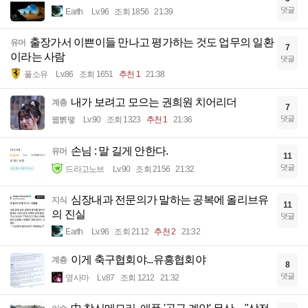
댓글
Earth
Lv.96
조회 1856
21:39
출장가서 이쁜이들 만나고 평가하는 것도 업무의 일환
유머
7
이라는 사람
댓글
풀소유
Lv.86
조회 1651
추천 1
21:38
내가 보려고 모으는 권희원 치어리더
계층
7
댓글
꿻뻵뗗
Lv.90
조회 1323
추천 1
21:36
손님 : 말 길게 안한다.
유머
11
댓글
드라고노브
Lv.90
조회 2156
21:32
심장내과 전문의가 말하는 공복에 올리브유
지식
11
의 진실
댓글
Earth
Lv.96
조회 2112
추천 2
21:32
이게 축구협회야...유흥협회야
계층
8
댓글
옆사마
Lv.87
조회 1212
21:32