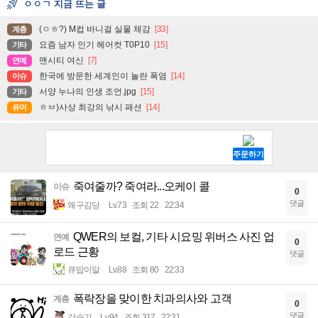
ㅇㅇㄱ 지금 뜨는 글
(ㅇㅎ?) M컵 바니걸 실물 체감
[33]
계층
요즘 남자 인기 헤어컷 T0P10
[15]
기타
맨시티 여신
[7]
연예
한국에 방문한 세계인이 놀란 폭염
[14]
이슈
서양 누나의 인생 조언.jpg
[15]
기타
ㅎㅂ)사상 최강의 낚시 패션
[14]
유머
죽여줄까? 죽여라...오케이 콜
이슈
0
댓글
왜구김당
Lv.73
조회 22
22:34
QWER의 보컬, 기타 시요밍 위버스 사진 업
연예
0
로드 근황
댓글
큐땁이알
Lv.88
조회 80
22:33
폭락장을 맞이한 치과의사와 고객
계층
0
댓글
강슬기
Lv.94
조회 317
22:31