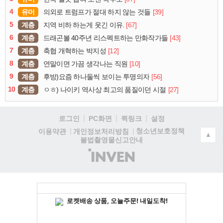
4
유머
[39]
의외로 트럼프가 절대 하지 않는 것들
5
계층
[67]
지역 비하 하는게 웃긴 이유.
6
계층
[43]
드래곤볼 40주년 리스펙트하는 만화작가들
7
계층
[12]
축협 개혁하는 박지성
8
계층
[10]
연말이면 가끔 생각나는 직원
9
계층
[56]
후방)요즘 하나둘씩 보이는 투명의자
10
계층
[27]
ㅇㅎ) 나이키 역사상 최고의 품질이던 시절
로그인
PC화면
퀵링크
설정
청소년보호정책
이용약관
개인정보처리방침
▲
불법촬영물신고안내
(주)
인
벤