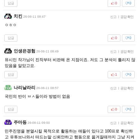
답글
0
0
치킨
26-06-11 08:47
신고
|
공감 확인
ㅇㅎㅇ
답글
0
0
인생은경험
26-06-11 08:49
신고
|
공감 확인
유시민 작가님이 진작부터 비판해 온 지점이죠. 저도 그 분석이 틀리지 않
았음을 알았고요.
답글
1
0
나리날라리
26-06-11 08:57
신고
|
공감 확인
국민의 반이 ㅂㅅ들이라 방법이 없음
답글
0
0
주마등
26-06-11 09:00
신고
|
공감 확인
민주진영을 분열시킬 목적으로 활동하는 애들이 있다고 100프로 확신하
고 유튜브나와서 떠드는말 신뢰안하고 행동으로 옮겨질때까지 그냥 지켜