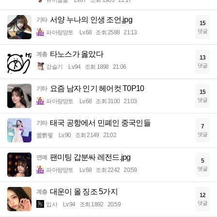
서양 누나의 인생 조언.jpg
기타
15
댓글
파아랑망토
Lv.68
조회 2588
21:13
타노스가 옳았다
계층
13
댓글
강슬기
Lv.94
조회 1898
21:06
요즘 남자 인기 헤어컷 T0P10
기타
15
댓글
파아랑망토
Lv.68
조회 3100
21:03
태국 공항에서 민폐인 중국인들
기타
7
댓글
꿻뻵뗗
Lv.90
조회 2149
21:02
팬미팅 갑분싸 레전드.jpg
연예
5
댓글
파아랑망토
Lv.68
조회 2242
20:59
대운이 올 징조 5가지
계층
12
댓글
입사
Lv.94
조회 1892
20:59