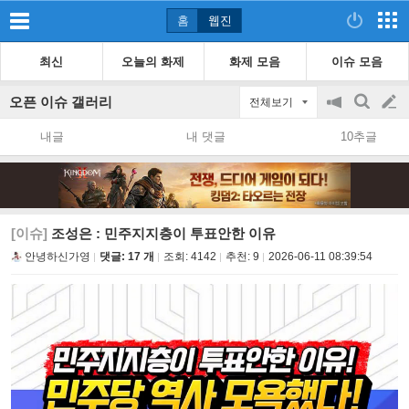
홈
웹진
최신
오늘의 화제
화제 모음
이슈 모음
오픈 이슈 갤러리
전체보기
공
검
글
지
색
내글
내 댓글
10추글
on/off
쓰
기
[이슈]
조성은 : 민주지지층이 투표안한 이유
안녕하신가영
댓글: 17 개
조회:
4142
추천:
9
2026-06-11 08:39:54