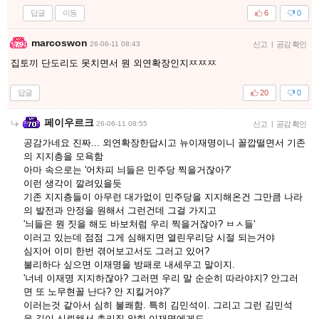
답글
이동
6
0
marcoswon
26-06-11 08:43
신고
|
공감 확인
집토끼 단도리도 못치면서 뭔 외연확장인지ㅉㅉㅉ
답글
20
0
페이우르크
26-06-11 08:55
신고
|
공감 확인
공감가네요 진짜... 외연확장한답시고 뉴이재명이니 꼴깝떨면서 기존
의 지지층을 모욕함
아마 속으로는 '어차피 늬들은 민주당 찍을거잖아?'
이런 생각이 깔려있을듯
기존 지지층들이 아무런 대가없이 민주당을 지지해온건 그만큼 나라
의 발전과 안정을 원해서 그런건데 그걸 가지고
'늬들은 뭔 짓을 해도 바보처럼 우리 찍을거잖아? ㅂㅅ들'
이러고 있는데 점점 그게 심해지면 열린우리당 시절 되는거야
심지어 이미 한번 겪어보고서도 그러고 있어?
불리하다 싶으면 이재명을 방패로 내세우고 말이지.
'너네 이재명 지지하잖아? 그러면 우리 말 순순히 따라야지? 안그러
면 또 노무현꼴 난다? 안 지킬거야?'
이러는것 같아서 심히 불쾌함. 특히 김민석이. 그리고 그런 김민석
을 깊이 신뢰해서 총리직 앉힌 이재명에게도.