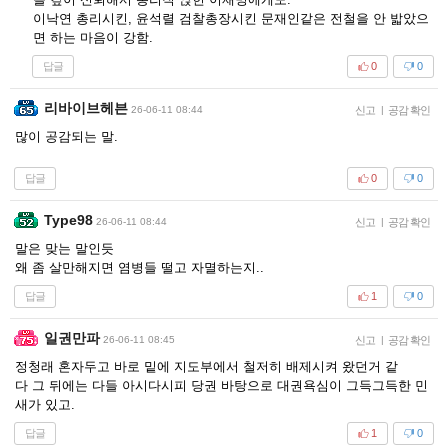
이낙연 총리시킨, 윤석렬 검찰총장시킨 문재인같은 전철을 안 밟았으
면 하는 마음이 강함.
답글
0
0
리바이브헤븐
26-06-11 08:44
신고
|
공감 확인
많이 공감되는 말.
답글
0
0
Type98
26-06-11 08:44
신고
|
공감 확인
말은 맞는 말인듯
왜 좀 살만해지면 염병들 떨고 자멸하는지..
답글
1
0
일권만파
26-06-11 08:45
신고
|
공감 확인
정청래 혼자두고 바로 밑에 지도부에서 철저히 배제시켜 왔던거 같
다 그 뒤에는 다들 아시다시피 당권 바탕으로 대권욕심이 그득그득한 민
새가 있고.
답글
1
0