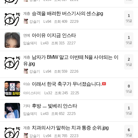
승객을 배려한 버스기사의 센스.jpg
계층
1
댓글
강슬기
Lv.94
조회 409
22:29
아이유 이지금 인스타
연예
1
댓글
입술돼지
Lv.43
조회 315
22:27
남자가 BMW 말고 아반떼 N을 사야되는 이
계층
2
유.jpg
댓글
강슬기
Lv.94
조회 559
22:26
이래서 한국 축구가 무너졌습니다.
이슈
0
댓글
아이스티이
Lv.32
조회 245
22:25
후방 ㅡ 빛베리 안스타
기타
1
댓글
입술돼지
Lv.43
조회 652
22:25
치과의사가 말하는 치과 통증 순위.jpg
계층
6
댓글
강슬기
Lv.94
조회 765
22:23