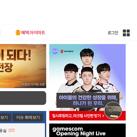
혜택.아이마트
로그인
인
벤
전
체
사
이
트
맵
제보기
이슈 화제보기
인
미용실
[15]
벤
배