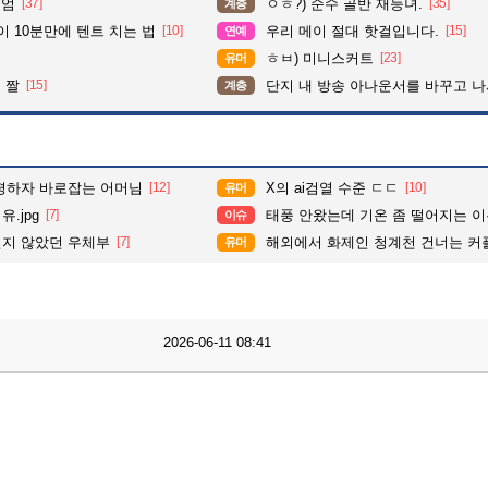
위엄
[37]
ㅇㅎ?) 순수 골반 재능녀.
[35]
계층
이 10분만에 텐트 치는 법
[10]
우리 메이 절대 핫걸입니다.
[15]
연예
ㅎㅂ) 미니스커트
[23]
유머
 짤
[15]
단지 내 방송 아나운서를 바꾸고 나서 집중도가 확 올라갔다는 한
계층
평하자 바로잡는 어머님
[12]
X의 ai검열 수준 ㄷㄷ
[10]
유머
.jpg
[7]
태풍 안왔는데 기온 좀 떨어지는 
이슈
지 않았던 우체부
[7]
해외에서 화제인 청계천 건너는 커
유머
2026-06-11 08:41