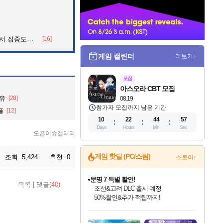
너
 아파트의 안내방송
[16]
게임 캘린더
더보기+
모집
아스오라 CBT 모집
이유
[28]
08.19
참가자 모집까지 남은 기간
플
[12]
10
22
44
56
Days
Hours
Min
Sec
오픈이슈갤러리
게임 핫딜 (PC/스팀)
조회:
5,424
추천:
0
스토어+
문명 7 특별 할인!
목록
|
댓글(
40
)
조선&고려 DLC 출시 예정
50%할인&추가 적립까지!
인벤게임즈 8월 특별 할인!
드래곤소드: 어웨이크닝 입점!
마블 투혼 파이팅 소울즈 정식출시!
귀무자: 검의 길 예약 판매 중!
비스트 오브 리인카네이션 정식 출시!
커세어 코브 출시 기념 할인!
더 렐릭 퍼스트 가디언 정식 출시
베데스다 40주년 기념 할인 중!
캡콤 프렌차이즈 할인 진행 중!
캡콤 일부 상품 상시 할인
스타워즈 은하계 레이서
로블록스 기프트 카드 공식 입점
인기 퍼블리셔 모음!
스팀으로 만나는 드래곤소드!
마블 히어로 총 출동&화려한 격투!
10% 할인과
게임프릭 신작 IP
해적'섬'을 발전시키자!
설화x하드코어 액션!
베데스다의 명작들을
몬헌, 바하 등 인기 IP를
몬헌 와일즈 & 드래곤즈 도그마2
인벤게임즈에서 10% 추가 적립
Robux를 가장 안전하고