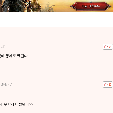
:14)
공감
비공
24
본에 통째로 뺏긴다
 08:47:45)
공감
비공
10
세 무쟈게 비쌀텐데??