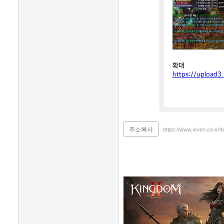
확대
https://upload3
주소복사
https://www.inven.co.kr