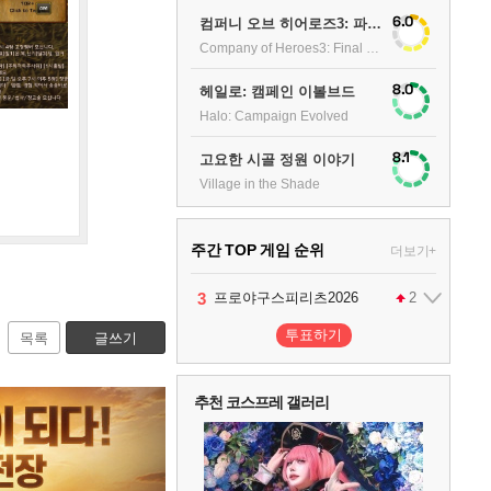
6.0
컴퍼니 오브 히어로즈3: 파이널 스탠드
Company of Heroes3: Final stand
8.0
헤일로: 캠페인 이볼브드
Halo: Campaign Evolved
8.1
고요한 시골 정원 이야기
Village in the Shade
주간 TOP 게임 순위
더보기+
1
2
3
4
팰월드
프로야구스피리츠2026
드래곤소드 : 어웨이크닝
어쌔신 크리드: 블랙 플래그 리싱크드
1
2
2
투표하기
목록
글쓰기
5
블라인드 삼국
1
추천 코스프레 갤러리
6
그랑블루 판타지 리링크 - 엔드리스 라그나로크
1