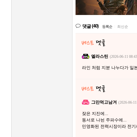
(40)
댓글
등록순
|
최신순
엘라스틴
(2026-06-11 08:43
라인 처럼 지분 나누다가 일
그만먹고남겨
(2026-06-11
잦은 지진에...
동서로 나뉜 주파수에...
민영화된 전력시장이라 전기