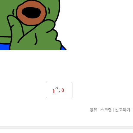
0
공유
스크랩
신고하기