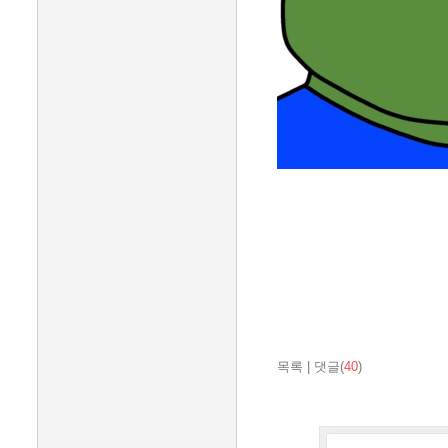
목록
|
댓글(
40
)