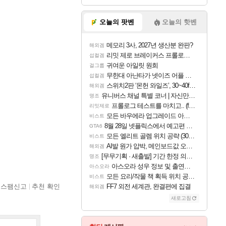
오늘의 팟벤
오늘의 핫벤
메모리 3사, 2027년 생산분 완판?
해외겜
리밋 제로 브레이커스 프롤로그 테스트 후기 영상 업로드
섭컬겜
귀여운 아일릿 원희
걸그룹
무한대 아난타가 넷이즈 어플 달력에 일정 등록
섭컬겜
스위치2판 ‘몬헌 와일즈’, 30~40fps 목표 추정
해외겜
유니버스 채널 특별 코너 | 자신만의 스타일
명조
프롤로그 테스트를 마치고.. (feat. 리아)
리밋제로
모든 바우에라 업그레이드 아이템 획득 위치 공략 (89개)
비스트
8월 28일 넷플릭스에서 예고편 공개 예정
GTA6
모든 엘리트 골렘 위치 공략 (30개) - 방랑 결투가
비스트
AI발 원가 압박, 메인보드값 오르나
해외겜
[무무기획 · 새출발] 기간 한정 의뢰 이벤트
명조
아스오라 성우 정보 및 출연작 모음
아스오라
모든 요리/작물 책 획득 위치 공략 (36개) - 미식가 도전과제
비스트
스팸신고
추천 확인
FF7 외전 세계관, 완결편에 집결
해외겜
새로고침