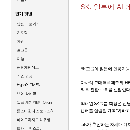
더보기
SK, 일본에 A
인기 팟벤
팟벤 바로가기
치지직
차벤
걸그룹
여행
해외게임정보
SK그룹이 일본에 인공지능
게임 영상
자사의 고대역폭메모리(HB
HyperX OMEN
의 AI 전환 수요를 선점한
브이 라이징
일곱 개의 대죄: Origin
최태원 SK그룹 회장은 전날
센터를 설립할 계획"이라고
몬스터헌터 스토리즈3
바이오하자드 레퀴엠
SK가 추진하는 차세대 데이
드래곤 퀘스트7