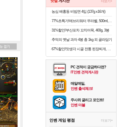
핫딜
게시판
더보기+
농심 배홍동 비빔면 4입 (137g x16개)
77%초특가!에브리워터 무라벨, 500ml, 40개
31%할인!부산포차 꼬치어묵, 400g, 3봉
추억의 옛날 과자 4봉 총 1kg 외 골라담기
67%할인!맛생각 시골 전통 된장찌개, 600g, 5개
PC 견적이 궁금하다면?
IT인벤 견적게시판
매일매일,
인벤 출석체크!
주사위 굴리고 포인트!
인벤 마블
인벤 게임 평점
더보기+