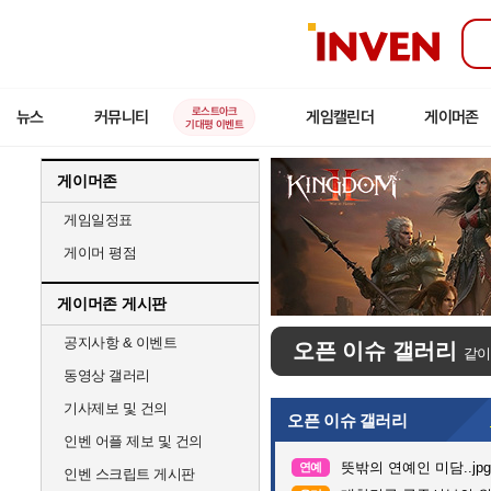
인
벤
로스트아크
뉴스
커뮤니티
게임캘린더
게이머존
기대평 이벤트
게이머존
게임일정표
게이머 평점
게이머존 게시판
공지사항 & 이벤트
오픈 이슈 갤러리
같이
동영상 갤러리
기사제보 및 건의
오픈 이슈 갤러리
인벤 어플 제보 및 건의
뜻밖의 연예인 미담..jpg
연예
인벤 스크립트 게시판