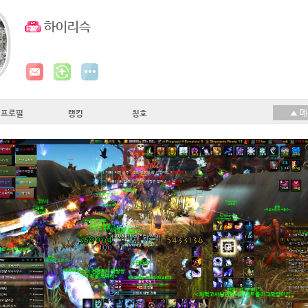
하이리슥
프로필
랭킹
칭호