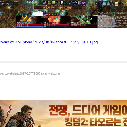
.inven.co.kr/upload/2023/08/04/bbs/i15465976010.jpg
/board/webzine/2097/2677959?iskin=webzine