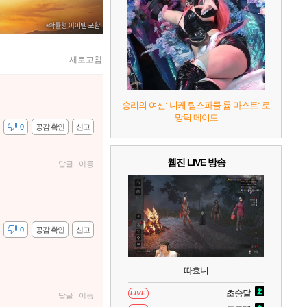
7
리듬 천국 미라클 스타즈
2
8
헤일로: 캠페인 이볼브드
2
새로고침
9
캡틴 츠바사 2 월드 파이터즈
승리의 여신: 니케 팀스파클-륨 마스트: 로
망틱 메이드
10
레고 배트맨: 레거시 오브 더 다크 나이트
감
0
공감 확인
신고
웹진 LIVE 방송
답글
이동
감
0
공감 확인
신고
따효니
초승달
LIVE
답글
이동