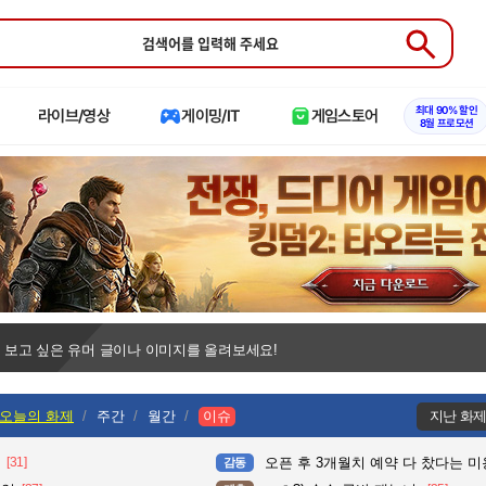
Submit
최대 90% 할인
라이브/영상
게이밍/IT
게임스토어
8월 프로모션
 보고 싶은 유머 글이나 이미지를 올려보세요!
오늘의 화제
주간
월간
이슈
지난 화
[31]
오픈 후 3개월치 예약 다 찼다는 
감동