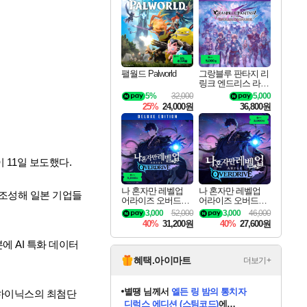
최대 90% 할인가를 만나보세요!
네이버혜택과 함께 만나보세요!
네이버 포인트 혜택까지!
이니&베니 혜택까지!
네이버 혜택가와 함께 예약하세요!
할인&네이버혜택으로 만나보세요!
네이버페이 혜택과 만나보세요!
40주년 프로모션으로 만나보세요!
할인가에 만나보세요!
일부 에디션 상시 할인!
혜택으로 예약 판매 중
편안하게 충전하세요
팰월드 Palworld
그랑블루 판타지 리
링크 엔드리스 라그
나로크 업그레이드
5%
32,000
5,000
킷 Granblue Fantasy
25%
24,000원
36,800원
Relink Endless Ragn
arok Upgrade Kit DL
C
 11일 보도했다.
나 혼자만 레벨업
나 혼자만 레벨업
 조성해 일본 기업들
어라이즈 오버드라
어라이즈 오버드라
이브 디럭스 에디션
이브 Solo Leveling A
3,000
52,000
3,000
46,000
Solo Leveling Arise
rise
40%
31,200원
40%
27,600원
Overdrive Deluxe Edi
tion
에 AI 특화 데이터
혜택.아이마트
더보기+
별땡
님께서
엘든 링 밤의 통치자
디럭스 에디션 (스팀코드)
에
니코
님께서
(본편포함) 데이브 더
당첨되셨습니다.
SK하이닉스의 최첨단
다이버 인 더 정글 번들 (스팀코드)
에