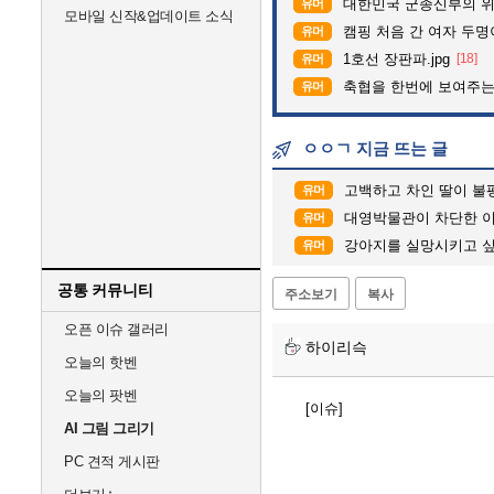
대한민국 군종신부의 
유머
모바일 신작&업데이트 소식
캠핑 처음 간 여자 두명
유머
1호선 장판파.jpg
[18]
유머
축협을 한번에 보여주는
유머
ㅇㅇㄱ 지금 뜨는 글
고백하고 차인 딸이 불
유머
대영박물관이 차단한 이유
유머
강아지를 실망시키고 싶
유머
공통 커뮤니티
주소보기
복사
오픈 이슈 갤러리
하이리슥
오늘의 핫벤
오늘의 팟벤
[이슈]
AI 그림 그리기
PC 견적 게시판