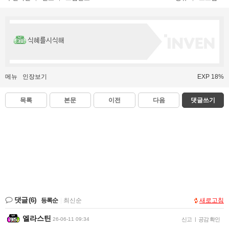
식혜를시식해
메뉴
인장보기
EXP 18%
목록
본문
이전
다음
댓글쓰기
댓글
(6)
등록순
|
최신순
새로고침
엘라스틴
26-06-11 09:34
신고
|
공감 확인