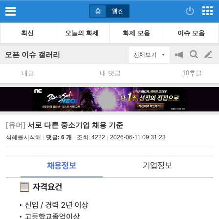
홈
웹진
최신
오늘의 화제
화제 모음
이슈 모음
오픈 이슈 갤러리
전체보기
공
검
글
지
색
내글
내 댓글
10추글
on/off
쓰
기
[유머]
서로 다른 중소기업 채용 기준
식혜를시식해
댓글: 6 개
조회:
4222
2026-06-11 09:31:23