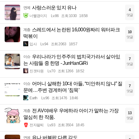
사랑스러운 있지 유나
연예
4
댓글
너빨갱이지
Lv.86
조회 1030
18:58
스레드에서 논란된 16,000원짜리 워터파크
계층
10
떡볶이
댓글
입사
Lv.94
조회 2063
18:57
우리나라가 민주주의 법치국가라서 살아있
이슈
7
는 사람들 중 한명 - JunHanGiRi
댓글
진겟타원
Lv.70
조회 1266
18:52
어머니 살해한 10대 아들, “미안하지 않냐” 질
이슈
7
문에…주변 경계하며 ‘침묵’
댓글
Earth
Lv.96
조회 1476
18:46
전 AV여배우 우에하라 아이가 말하는 가장
계층
13
열심히 한 작품.
댓글
전자팔찌
Lv.93
조회 3504
18:45
유나 버블팝 다른 각도
연예