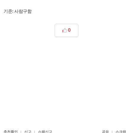
기준: 사람구함
0
추천확인
신고
스팸신고
공유
스크랩