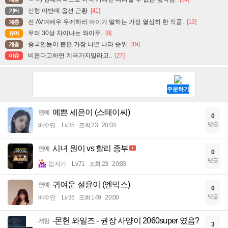
신형 아반떼 옵션 근황
[41]
기타
전 AV여배우 우에하라 아이가 말하는 가장 열심히 한 작품.
[13]
계층
무려 30살 차이나는 와이푸.
[8]
유머
중국인들이 뽑은 가장 나쁜 나라 순위
[19]
계층
비온다고하면 계곡가지말라고..
[27]
이슈
예쁜 세은이 (스테이씨)
연예
0
댓글
배수민
Lv.35
조회 23
20:03
시녀 원이 vs 할리 종부
연예
0
댓글
럼자기
Lv.71
조회 23
20:03
귀여운 설윤이 (엔믹스)
연예
0
댓글
배수민
Lv.35
조회 149
20:00
-몬헌 와일즈 - 권장 사양이 2060super 였음?
게임
3