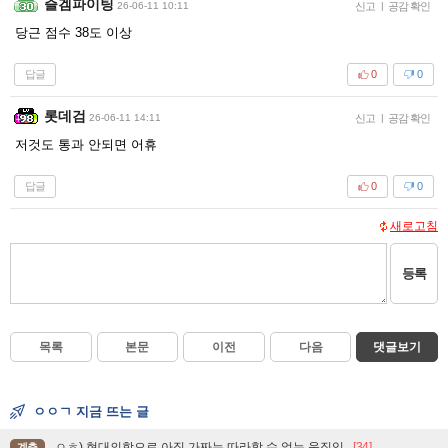
즐겜파이팅
26-06-11 10:11
신고
|
공감 확인
당근 점수 38도 이상
답글
0
0
롯데검
26-06-11 14:11
신고
|
공감 확인
저것도 통과 안되면 어휴
답글
0
0
새로고침
등록
목록
본문
이전
다음
댓글보기
ㅇㅇㄱ 지금 뜨는 글
ㅇㅎ) 현대의학으로 아직 가짜는 따라할 수 없는 움직임.
[34]
계층