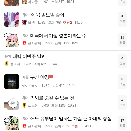
댓글
마나군
Lv.81
조회 847
19:51
ㅇㅎ) 일요일 좋아
유머
5
댓글
닐냄
Lv.82
조회 768
추천 2
19:50
미국에서 가장 깡촌이라는 주.
유머
11
댓글
전자팔찌
Lv.93
조회 1139
19:48
태백 이번주 날씨
유머
4
댓글
풀소유
Lv.86
조회 685
19:44
부산 야경
계층
8
댓글
아이스티이
Lv.32
조회 416
19:41
의외로 숨길 수 없는 것
유머
4
댓글
풀소유
Lv.86
조회 1289
19:34
어느 유부남이 말하는 가슴 큰 아내의 장점.
유머
17
댓글
전자팔찌
Lv.93
조회 2519
추천 1
19:28