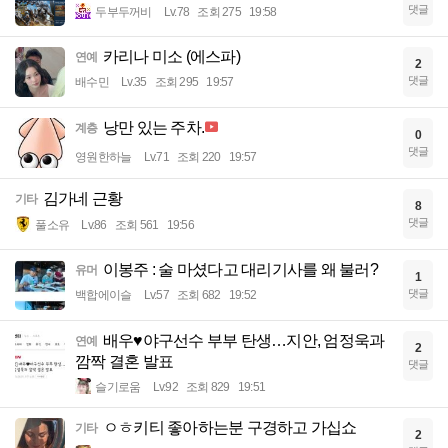
댓글
두부두꺼비
Lv.78
조회 275
19:58
카리나 미소 (에스파)
연예
2
댓글
배수민
Lv.35
조회 295
19:57
낭만 있는 주차.
계층
0
댓글
영원한하늘
Lv.71
조회 220
19:57
김가네 근황
기타
8
댓글
풀소유
Lv.86
조회 561
19:56
이봉주 : 술 마셨다고 대리기사를 왜 불러?
유머
1
댓글
백합에이슬
Lv.57
조회 682
19:52
배우♥야구선수 부부 탄생…지안, 엄정욱과
연예
2
깜짝 결혼 발표
댓글
슬기로움
Lv.92
조회 829
19:51
ㅇㅎ키티 좋아하는분 구경하고 가십쇼
기타
2