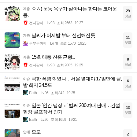
ㅇㅎ) 운동 욕구가 살아나는 한다는 코어운
계층
29
동.
댓글
전자팔찌
Lv.93
조회 2663
19:27
날씨가 어제밤 부터 선선해진듯
계층
11
댓글
두부두꺼비
Lv.78
조회 1570
19:25
15호 태풍 찬홈 근황...
계층
8
댓글
전자팔찌
Lv.93
조회 2005
19:25
극한 폭염 꺾였나…서울 열대야 17일만에 끝,
이슈
6
밤 최저 24.5도
댓글
Earth
Lv.96
조회 842
19:25
일본 '인간 냉장고' 벌써 200여대 판매…건설
이슈
13
현장·골프장서 인기
댓글
Earth
Lv.96
조회 1659
19:21
모모
연예
2