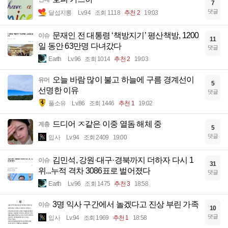
7
댓글
달섭지롱
Lv.94
조회 1118
추천 2
19:03
문재인 전 대통령 ‘책방지기’ 평산책방, 1200
이슈
11
일 동안 63만명 다녀갔다
댓글
Earth
Lv.96
조회 1014
추천 2
19:03
오늘 바람 많이 불고 하늘에 구름 경계선이
유머
5
선명한 이유
댓글
풀소유
Lv.86
조회 1446
추천 1
19:02
드디어 ㅈ같은 이중 열돔 해체 중
계층
5
댓글
입사
Lv.94
조회 2409
19:00
김민석, 강원·대구·경북까지 더하자 다시 1
이슈
31
위...누적 격차 3086표로 벌어졌다
댓글
Earth
Lv.96
조회 1475
추천 3
18:58
3명 익사 구간에서 놀겠다고 진상 부린 가족
이슈
10
댓글
입사
Lv.94
조회 1969
추천 1
18:58