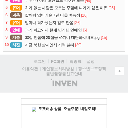
연예
[45]
ㅇㅎㅂ? 어제 오션월드 김채연 모음
5
유머
[25]
차가 없는 사람은 모르는 주말에 나가기 싫은 이유
6
계층
[18]
딸처럼 업어키운 7년 터울 여동생
7
유머
[26]
얼마나 화가났는지 감도 안옴
8
연예
[6]
과거 파묘되서 현재 난리난 연예인
9
계층
[15]
30점 만점에 29점을 쏘다니 대단하시네요.jpg
10
사진
[39]
지금 북한 삼지연시 지역 날씨
로그인
PC화면
퀵링크
설정
청소년보호정책
이용약관
개인정보처리방침
▲
불법촬영물신고안내
(주)
인
벤