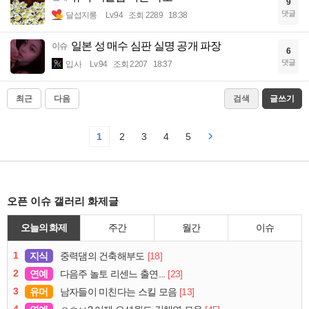
9
댓글
달섭지롱
Lv.94
조회 2289
18:38
일본 성 매수 심판 실명 공개 파장
이슈
6
댓글
입사
Lv.94
조회 2207
18:37
최근
다음
검색
글쓰기
1
2
3
4
5
오픈 이슈 갤러리 화제글
오늘의 화제
주간
월간
이슈
1
지식
[18]
중력댐의 건축해부도
2
연예
[23]
다음주 놀토 리센느 출연...
3
유머
[13]
남자들이 미친다는 스킬 모음
4