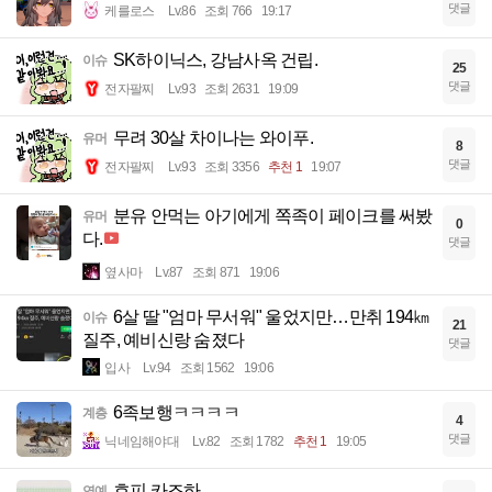
댓글
케를로스
Lv.86
조회 766
19:17
SK하이닉스, 강남사옥 건립.
이슈
25
댓글
전자팔찌
Lv.93
조회 2631
19:09
무려 30살 차이나는 와이푸.
유머
8
댓글
전자팔찌
Lv.93
조회 3356
추천 1
19:07
분유 안먹는 아기에게 쪽족이 페이크를 써봤
유머
0
다.
댓글
옆사마
Lv.87
조회 871
19:06
6살 딸 "엄마 무서워" 울었지만…만취 194㎞
이슈
21
질주, 예비신랑 숨졌다
댓글
입사
Lv.94
조회 1562
19:06
6족보행ㅋㅋㅋㅋ
계층
4
댓글
닉네임해야대
Lv.82
조회 1782
추천 1
19:05
호피 카즈하
연예