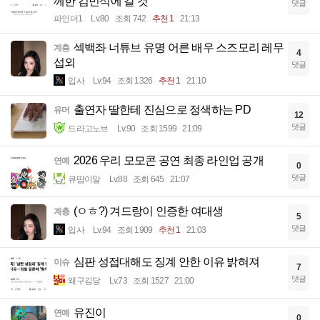
께한 김민석에 갈 것"
댓글
파인더1
Lv.80
조회 742
추천 1
21:13
섹백좌 너튜브 유명 어른 배우 스즈모리 레무
계층
4
섭외
댓글
입사
Lv.94
조회 1326
추천 1
21:10
출연자 딸한테 진심으로 정색하는 PD
유머
12
댓글
드라고노브
Lv.90
조회 1599
21:09
2026 우리 모모콘 공연 최종 라인업 공개
연예
0
댓글
큐땁이알
Lv.88
조회 645
21:07
(ㅇㅎ?) 겨드랑이 인증한 여대생
계층
5
댓글
입사
Lv.94
조회 1909
추천 1
21:03
심판 성접대해도 징계 안한 이유 밝혀져
이슈
7
댓글
왜구김당
Lv.73
조회 1527
21:00
유진이
연예
0