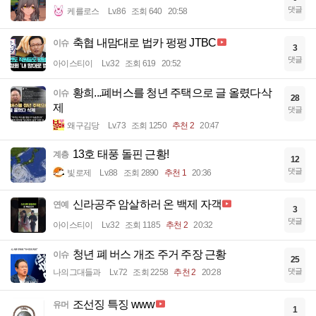
댓글
케를로스
Lv.86
조회 640
20:58
축협 내맘대로 법카 펑펑 JTBC
이슈
3
댓글
아이스티이
Lv.32
조회 619
20:52
황희...폐버스를 청년 주택으로 글 올렸다삭
이슈
28
제
댓글
왜구김당
Lv.73
조회 1250
추천 2
20:47
13호 태풍 돌핀 근황!
계층
12
댓글
빛로제
Lv.88
조회 2890
추천 1
20:36
신라공주 암살하러 온 백제 자객
연예
3
댓글
아이스티이
Lv.32
조회 1185
추천 2
20:32
청년 폐 버스 개조 주거 주장 근황
이슈
25
댓글
나의그대들과
Lv.72
조회 2258
추천 2
20:28
조선징 특징 www
유머
1