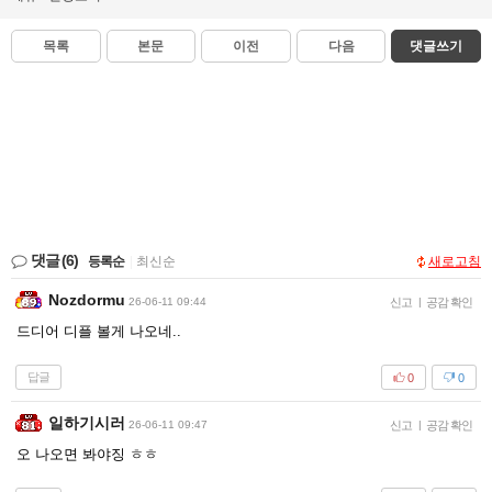
목록
본문
이전
다음
댓글쓰기
댓글
(6)
등록순
|
최신순
새로고침
Nozdormu
26-06-11 09:44
신고
|
공감 확인
드디어 디플 볼게 나오네..
답글
0
0
일하기시러
26-06-11 09:47
신고
|
공감 확인
오 나오면 봐야징 ㅎㅎ