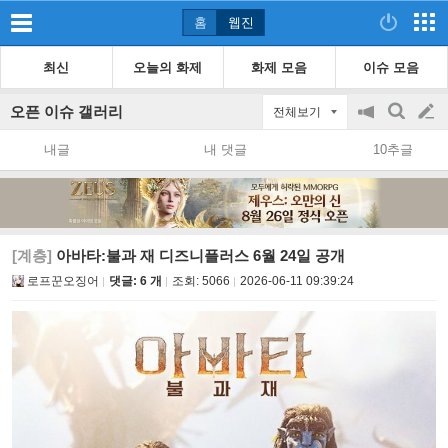
홈
웹진
최신
오늘의 화제
화제 모음
이슈 모음
오픈 이슈 갤러리
전체보기
공
검
글
지
색
내글
내 댓글
10추글
on/off
쓰
기
[계층]
아바타:불과 재 디즈니플러스 6월 24일 공개
로프꾼오징어
댓글: 6 개
조회:
5066
2026-06-11 09:39:24