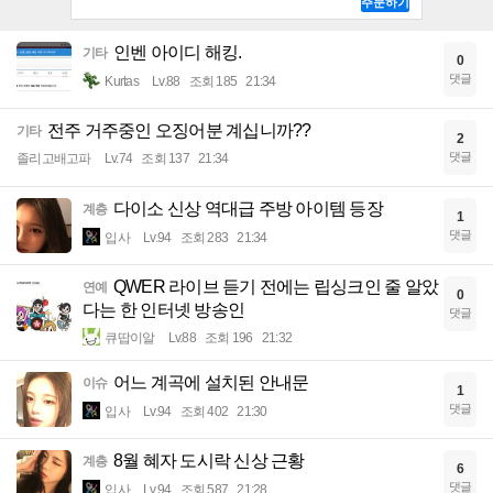
인벤 아이디 해킹.
기타
0
댓글
Kurtas
Lv.88
조회 185
21:34
전주 거주중인 오징어분 계십니까??
기타
2
댓글
졸리고배고파
Lv.74
조회 137
21:34
다이소 신상 역대급 주방 아이템 등장
계층
1
댓글
입사
Lv.94
조회 283
21:34
QWER 라이브 듣기 전에는 립싱크인 줄 알았
연예
0
다는 한 인터넷 방송인
댓글
큐땁이알
Lv.88
조회 196
21:32
어느 계곡에 설치된 안내문
이슈
1
댓글
입사
Lv.94
조회 402
21:30
8월 혜자 도시락 신상 근황
계층
6
댓글
입사
Lv.94
조회 587
21:28