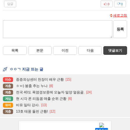
답글
0
0
새로고침
등록
목록
본문
이전
다음
댓글보기
ㅇㅇㄱ 지금 뜨는 글
중증외상센터 천장미 배우 근황
[15]
이슈
ㅎㅂ) 봉춤 추는 누나
[8]
계층
전국 40도 폭염경보중에 오늘자 밀양 얼음골.
[24]
계층
현 시각 폰 리듬겜 매출 순위 근황
[6]
게임
비유 일타 강사.
[13]
유머
13호 태풍 돌핀 근황!
[12]
계층