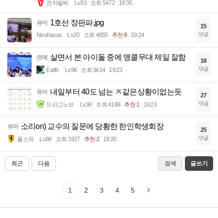
전자팔찌
Lv.93
조회 5472
19:35
1호선 장판파.jpg
유머
15
댓글
Neuhauus
Lv.20
조회 4655
추천 6
19:24
살면서 본 아이돌 중에 앵콜무대 제일 잘함
연예
18
댓글
Earth
Lv.96
조회 3614
19:23
내일부터 40도 넘는 ㅈ같은상황이없는듯
유머
27
댓글
드라고노브
Lv.90
조회 4188
추천 1
19:23
소리on) 교수의 질문에 당황한 한인학생회장
유머
25
댓글
풀소유
Lv.86
조회 1927
추천 2
19:20
최근
다음
검색
글쓰기
1
2
3
4
5