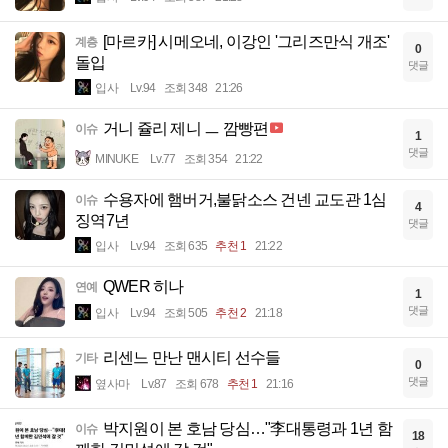
[마르카] 시메오네, 이강인 '그리즈만식 개조'
계층
0
돌입
댓글
입사
Lv.94
조회 348
21:26
거니 쥴리 제니 ㅡ 깜빵편
이슈
1
댓글
MINUKE
Lv.77
조회 354
21:22
수용자에 햄버거,불닭소스 건넨 교도관 1심
이슈
4
징역7년
댓글
입사
Lv.94
조회 635
추천 1
21:22
QWER 히나
연예
1
댓글
입사
Lv.94
조회 505
추천 2
21:18
리센느 만난 맨시티 선수들
기타
0
댓글
옆사마
Lv.87
조회 678
추천 1
21:16
박지원이 본 호남 당심…"李대통령과 1년 함
이슈
18