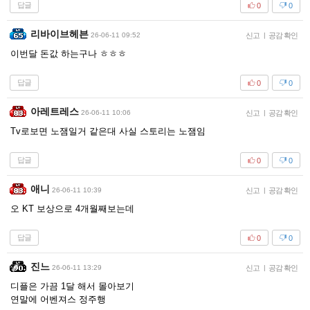
답글
0
0
리바이브헤븐
26-06-11 09:52
신고
|
공감 확인
이번달 돈값 하는구나 ㅎㅎㅎ
답글
0
0
아레트레스
26-06-11 10:06
신고
|
공감 확인
Tv로보면 노잼일거 같은대 사실 스토리는 노잼임
답글
0
0
애니
26-06-11 10:39
신고
|
공감 확인
오 KT 보상으로 4개월째보는데
답글
0
0
진느
26-06-11 13:29
신고
|
공감 확인
디플은 가끔 1달 해서 몰아보기
연말에 어벤져스 정주행