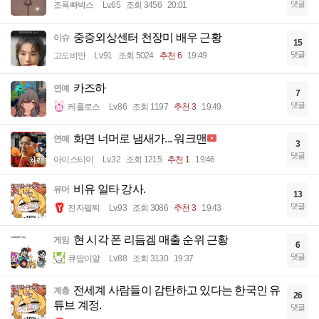
댓글
조폭빠박스
Lv.65
조회 3456
20:01
중증외상센터 천장미 배우 근황
이슈
15
댓글
고도비만
Lv.91
조회 5024
추천 6
19:49
카즈하
연예
7
댓글
케를로스
Lv.86
조회 1197
추천 3
19:49
화면 너머로 냄새가... 워크맨
연예
3
댓글
아이스티이
Lv.32
조회 1215
추천 1
19:46
비유 일타 강사.
유머
13
댓글
전자팔찌
Lv.93
조회 3086
추천 3
19:43
현 시각 폰 리듬겜 매출 순위 근황
게임
6
댓글
큐땁이알
Lv.88
조회 3130
19:37
전세계 사람들이 감탄하고 있다는 한국인 유
계층
26
튜브 계정.
댓글