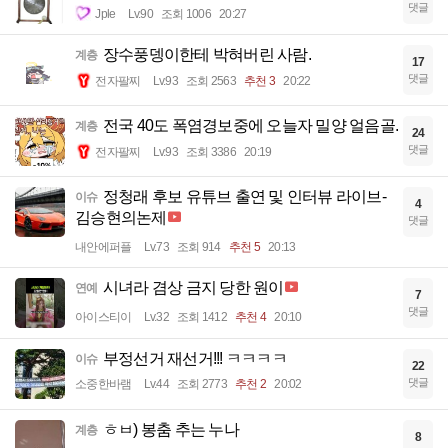
댓글
Jple
Lv.90
조회 1006
20:27
장수풍뎅이한테 박혀버린 사람.
계층
17
댓글
전자팔찌
Lv.93
조회 2563
추천 3
20:22
전국 40도 폭염경보중에 오늘자 밀양 얼음골.
계층
24
댓글
전자팔찌
Lv.93
조회 3386
20:19
정청래 후보 유튜브 출연 및 인터뷰 라이브-
이슈
4
김승현의논제
댓글
내안에퍼플
Lv.73
조회 914
추천 5
20:13
시녀라 겸상 금지 당한 원이
연예
7
댓글
아이스티이
Lv.32
조회 1412
추천 4
20:10
부정선거 재선거!!! ㅋㅋㅋㅋ
이슈
22
댓글
소중한바램
Lv.44
조회 2773
추천 2
20:02
ㅎㅂ) 봉춤 추는 누나
계층
8