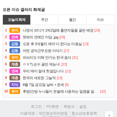
오픈 이슈 갤러리 화제글
오늘의 화제
주간
월간
이슈
1
유머
[29]
나영석 피디가 1박2일때 출연자들을 굴린 배경
2
연예
[29]
뜻밖의 연예인 미담..jpg
3
감동
[13]
오픈 후 3개월치 예약 다 찼다는 미용실
4
감동
[17]
어떤 공익근무요원 이야기
5
유머
[31]
파브리도 이해 안가는 한국 음식
6
계층
[23]
ㅇㅎ?) 순수 골반 재능녀.
7
연예
[12]
우리 메이 절대 핫걸입니다.
8
계층
[19]
한국의 새로운 그늘막
9
지식
[6]
8월 7일 금요일 날씨 + 운세
10
유머
[42]
후방)인방 누나들이 돈벌때 사용하는 밑캠을 알아보자
로그인
PC화면
퀵링크
설정
청소년보호정책
이용약관
개인정보처리방침
▲