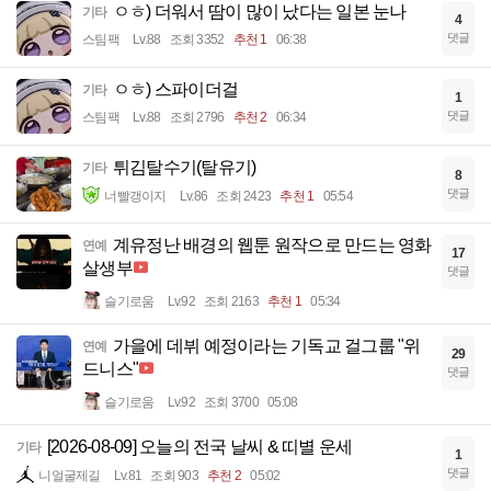
ㅇㅎ) 더워서 땀이 많이 났다는 일본 눈나
기타
4
댓글
스팀팩
Lv.88
조회 3352
추천 1
06:38
ㅇㅎ) 스파이더걸
기타
1
댓글
스팀팩
Lv.88
조회 2796
추천 2
06:34
튀김탈수기(탈유기)
기타
8
댓글
너빨갱이지
Lv.86
조회 2423
추천 1
05:54
계유정난 배경의 웹툰 원작으로 만드는 영화
연예
17
살생부
댓글
슬기로움
Lv.92
조회 2163
추천 1
05:34
가을에 데뷔 예정이라는 기독교 걸그룹 "위
연예
29
드니스"
댓글
슬기로움
Lv.92
조회 3700
05:08
[2026-08-09] 오늘의 전국 날씨 & 띠별 운세
기타
1
댓글
니얼굴제길
Lv.81
조회 903
추천 2
05:02