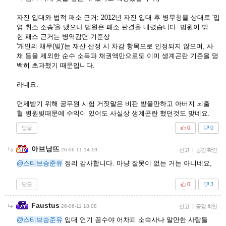
자진 입대와 법적 패소 근거: 2012년 자진 입대 후 병무청을 상대로 '입
영 취소 소송'을 냈으나 법원은 패소 판결을 내렸습니다. 법원이 밝
힌 패소 근거는 병역감면 기준상
'개인의 채무(빚)'는 재산 산정 시 차감 항목으로 인정되지 않으며, 사
채 등을 제외한 순수 소득과 채권액만으로도 이미 생계곤란 기준을 명
백히 초과했기 때문입니다.
라네요.
면제받기 위해 공무원 시험 거짓말은 비판 받을만하고 아버지 뇌출
혈 병원빚때문에 수익이 있어도 사실상 생계곤란 했던것도 맞네요.
답글
0
0
아브낭뜨
26-06-11 14:10
신고
|
공감 확인
@스티브승준유
정리 감사합니다. 마냥 잘못이 없는 거는 아니네요,
답글
0
3
Faustus
26-06-11 18:08
신고
|
공감 확인
@스티브승준유
입대 연기 꼼수야 어차피 소속사나 알만한 사람들