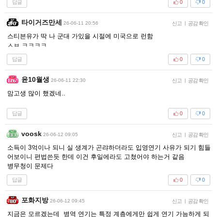
답글
0
0
타이거즈만세
26-06-11 20:56
신고
|
공감 확인
스티븐유가 딱 나 군대 가있을 시절에 미국으로 런함
ㅅㅂ ㅋㅋㅋㅋ
답글
0
0
윤10월생
26-06-11 22:30
신고
|
공감 확인
맘고생 많이 했겠네..
답글
0
0
voosk
26-06-12 09:05
신고
|
공감 확인
소득이 3억이나 되니 실 생계가 곤랴하더라도 입영연기 사유가 되기 힘들
어보이니 편법쓴듯 한데 이건 후일에라도 고쳤어야 하는거 같음
병무청이 문제다
답글
0
0
포화지방
26-06-12 09:45
신고
|
공감 확인
지금은 모르겠는데 병역 연기는 특정 계층에게만 쉽게 연기 가능하게 되