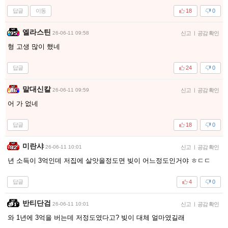
답글
이동
18
0
엘라스틴
26-06-11 09:58
신고
|
공감 확인
형 고생 많이 했네
답글
24
0
말대신칼
26-06-11 09:59
신고
|
공감 확인
어 가 없네
답글
18
0
미란샤
26-06-11 10:01
신고
|
공감 확인
년 소득이 3억인데 저집에 살앗을정도면 빚이 어느정도인거야 ㅎㄷㄷ
답글
4
0
반티단검
26-06-11 10:01
신고
|
공감 확인
와 1년에 3억을 버는데 저정도였다고? 빚이 대체 얼마였길래