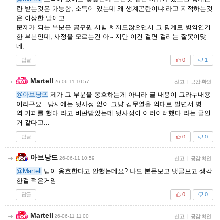
란 받는것은 가능함, 소득이 있는데 왜 생계곤란이냐 라고 지적하는것
은 이상한 말이고.
문제가 되는 부분은 공무원 시험 치지도않으면서 그 핑계로 병역연기
한 부분인데, 사정을 모르는건 아니지만 이건 걸면 걸리는 잘못이맞
네,
답글
0
1
Martell
26-06-11 10:57
신고
|
공감 확인
@아브낭뜨
제가 그 부분을 옹호하는게 아니라 글 내용이 그라누내용
이라구요...당시에는 뒷사정 없이 그냥 김무열을 억대로 벌면서 병
역 기피를 했다 라고 비판받았는데 뒷사정이 이러이러했다 라는 글인
거 같다고...
답글
0
0
아브낭뜨
26-06-11 10:59
신고
|
공감 확인
@Martell
님이 옹호한다고 안했는데요? 나도 본문보고 댓글보고 생각
한걸 적은거임
답글
0
0
Martell
26-06-11 11:00
신고
|
공감 확인