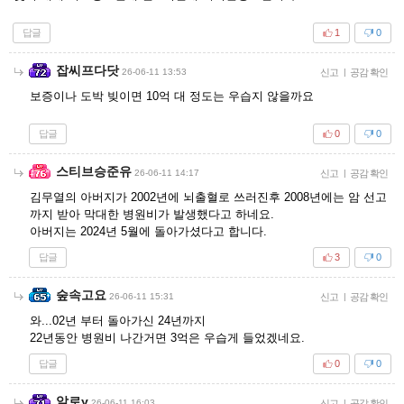
답글
1
0
잡씨프다닷
26-06-11 13:53
신고
|
공감 확인
보증이나 도박 빚이면 10억 대 정도는 우습지 않을까요
답글
0
0
스티브승준유
26-06-11 14:17
신고
|
공감 확인
김무열의 아버지가 2002년에 뇌출혈로 쓰러진후 2008년에는 암 선고
까지 받아 막대한 병원비가 발생했다고 하네요.
아버지는 2024년 5월에 돌아가셨다고 합니다.
답글
3
0
숲속고요
26-06-11 15:31
신고
|
공감 확인
와...02년 부터 돌아가신 24년까지
22년동안 병원비 나간거면 3억은 우습게 들었겠네요.
답글
0
0
알로y
26-06-11 16:03
신고
|
공감 확인