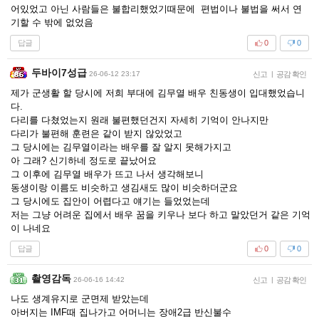
어있었고 아닌 사람들은 불합리했었기때문에 편법이나 불법을 써서 연
기할 수 밖에 없었음
답글
0
0
두바이7성급
26-06-12 23:17
신고
|
공감 확인
제가 군생활 할 당시에 저희 부대에 김무열 배우 친동생이 입대했었습니
다.
다리를 다쳤었는지 원래 불편했던건지 자세히 기억이 안나지만
다리가 불편해 훈련은 같이 받지 않았었고
그 당시에는 김무열이라는 배우를 잘 알지 못해가지고
아 그래? 신기하네 정도로 끝났어요
그 이후에 김무열 배우가 뜨고 나서 생각해보니
동생이랑 이름도 비슷하고 생김새도 많이 비슷하더군요
그 당시에도 집안이 어렵다고 얘기는 들었었는데
저는 그냥 어려운 집에서 배우 꿈을 키우나 보다 하고 말았던거 같은 기억
이 나네요
답글
0
0
촬영감독
26-06-16 14:42
신고
|
공감 확인
나도 생계유지로 군면제 받았는데
아버지는 IMF때 집나가고 어머니는 장애2급 반신불수