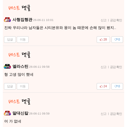
사형집행관
26-06-11 10:01
신고
|
공감 확인
진짜 우리나라 남자들은 시티븐유와 몽이 놈 때문에 손해 많이 봤지..
답글
이동
28
0
엘라스틴
26-06-11 09:58
신고
|
공감 확인
형 고생 많이 했네
답글
이동
24
0
말대신칼
26-06-11 09:59
신고
|
공감 확인
어 가 없네