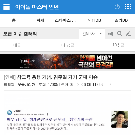
아이돌 마스터
인벤
스타마스 가이드
홈
자게
데레DB
밀리DB
오픈 이슈 갤러리
전체보기
공
검
글
지
색
내글
내 댓글
10추글
on/off
쓰
기
[연예]
참교육 흥행 기념, 김무열 과거 군대 이슈
꿻뻵뗗
댓글: 51 개
조회:
17085
추천:
35
2026-06-11 09:55:54