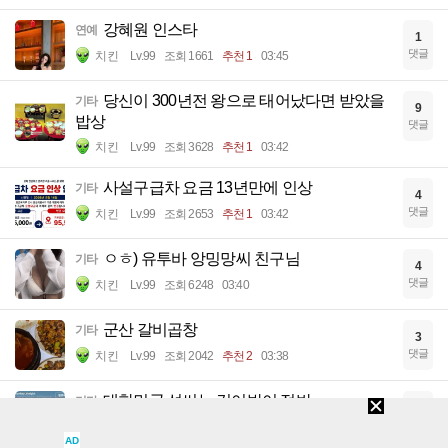
강혜원 인스타
연예
1
댓글
치킨
Lv.99
조회 1661
추천 1
03:45
당신이 300년전 왕으로 태어났다면 받았을
기타
9
밥상
댓글
치킨
Lv.99
조회 3628
추천 1
03:42
사설구급차 요금 13년만에 인상
기타
4
댓글
치킨
Lv.99
조회 2653
추천 1
03:42
ㅇㅎ) 유투바 앙밍망씨 친구님
기타
4
댓글
치킨
Lv.99
조회 6248
03:40
군산 갈비곱창
기타
3
댓글
치킨
Lv.99
조회 2042
추천 2
03:38
대한민국 성씨는 김이박이 절반
기타
14
댓글
치킨
Lv.99
조회 1953
추천 1
03:34
AD