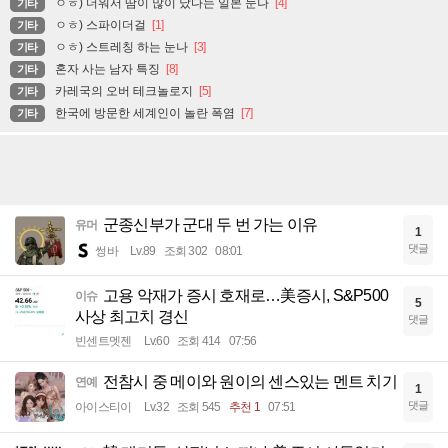
ㅇㅎ) 더워서 땀이 많이 났다는 일본 눈나
[4]
기타
ㅇㅎ) 스파이더걸
[1]
기타
ㅇㅎ) 스트레칭 하는 눈나
[3]
기타
혼자 사는 남자 특징
[8]
기타
카레국의 오버 테크놀로지
[5]
기타
한국에 방문한 세계인이 놀란 폭염
[7]
기타
군종신부가 군대 두 번 가는 이유
유머
1
댓글
썽바
Lv.89
조회 302
08:01
고용 악재가 증시 호재로…美증시, S&P500
이슈
5
사상 최고치 경신
댓글
빈센트멧젠
Lv.60
조회 414
07:56
전참시 중 메이와 원이의 센스있는 멘트 치기
연예
1
댓글
아이스티이
Lv.32
조회 545
추천 1
07:51