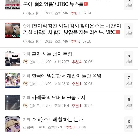
론이 '혐의없음' / JTBC 뉴스룸
댓글
아이스티이
Lv.32
조회 746
추천 1
07:14
[전지적 참견 시점] 잠시 찾아온 쉬는 시간! 대
연예
0
기실 바닥에서 함께 낮잠을 자는 리센느, MBC
댓글
아이스티이
Lv.32
조회 746
추천 1
07:10
혼자 사는 남자 특징
기타
8
댓글
언데드
Lv.90
조회 2207
추천 4
07:06
한국에 방문한 세계인이 놀란 폭염
기타
7
댓글
언데드
Lv.90
조회 1840
추천 1
07:03
카레국의 오버 테크놀로지
기타
5
댓글
언데드
Lv.90
조회 2104
추천 1
06:57
ㅇㅎ) 스트레칭 하는 눈나
기타
3
댓글
스팀팩
Lv.88
조회 2776
추천 1
06:39