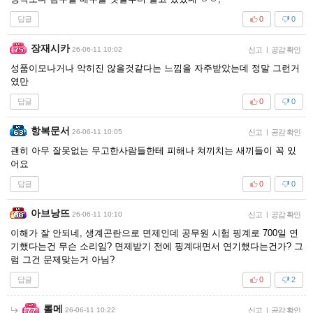
답글
0
0
장재시카
26-06-11 10:02
신고
|
공감 확인
성품이모나거나 악히진 않을것같다는 느낌을 자주받았는데 정말 그런거
였만
답글
0
0
항복문서
26-06-11 10:05
신고
|
공감 확인
괜히 아무 잘못없는 무고한사람들한테 피해나 쳐끼치는 새끼들이 꼭 있
어요
답글
0
0
아브낭뜨
26-06-11 10:10
신고
|
공감 확인
이해가 잘 안되네, 생계곤란으로 면제인데 공무원 시험 핑계로 700일 연
기했다는건 무슨 소리임? 면제받기 전에 핑계대면서 연기했다는건가? 그
럼 그건 문제맞는거 아님?
답글
0
2
롤메
26-06-11 10:22
신고
|
공감 확인