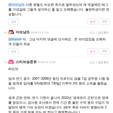
@아브낭뜨
다른 분들도 비슷한 취지로 말하셨는데 제 댓글에만 태그
를 거셨길래 그렇게 생각하신 줄 알고 오해했습니다. 불편하셨다면 죄
송합니다.
답글
0
0
아브낭뜨
26-06-11 11:01
신고
|
공감 확인
@Martell
아.. 그냥 마지막 댓글에 단거에요.. 큰 의미없었음 오해하
게 만들어 죄송
답글
1
0
스티브승준유
26-06-11 13:57
신고
|
공감 확인
AI요약
입대 연기 꼼수: 2007~2009년 동안 치르지도 않을 7급 공무원 시험 등
을 핑계로 입대를 5차례(최대 730일) 미루며 3억 원의 소득을 올렸습
니다.
생계 곤란 면제: 연기 기한이 끝나자 2010년 '생계유지 곤란'으로 면제
를 받았으나, 감사원 조사에서 면제 기간 중 올린 수억 원의 수입이 적
발되어 병역 기피 논란이 터졌습니다. (배우 측은 아버지 병원비와 3
억 원의 가계 빚을 갚는 데 썼다고 해명했습니다.)