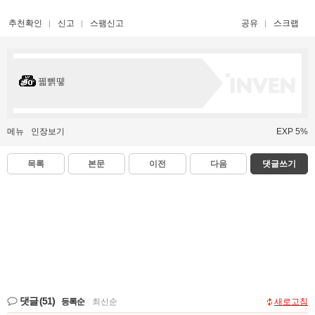
추천확인
신고
스팸신고
공유
스크랩
꿻뻵뗗
메뉴
인장보기
EXP 5%
목록
본문
이전
다음
댓글쓰기
댓글
(51)
등록순
|
최신순
새로고침