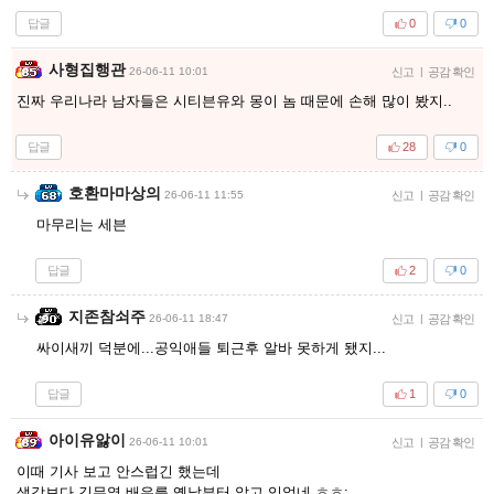
답글
0
0
사형집행관
26-06-11 10:01
신고
|
공감 확인
진짜 우리나라 남자들은 시티븐유와 몽이 놈 때문에 손해 많이 봤지..
답글
28
0
호환마마상의
26-06-11 11:55
신고
|
공감 확인
마무리는 세븐
답글
2
0
지존참쇠주
26-06-11 18:47
신고
|
공감 확인
싸이새끼 덕분에...공익애들 퇴근후 알바 못하게 됐지...
답글
1
0
아이유앓이
26-06-11 10:01
신고
|
공감 확인
이때 기사 보고 안스럽긴 했는데
생각보다 김무열 배우를 옛날부터 알고 있었네 ㅎㅎ;