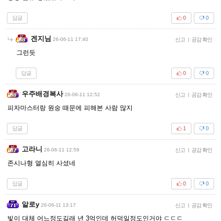
답글
0
0
겐지님
26-06-11 17:40
신고
|
공감 확인
그런듯
답글
0
0
우주배경복사
26-06-11 12:52
신고
|
공감 확인
피자마스터랑 원숭 때문에 피해본 사람 많지
답글
1
0
고라니
26-06-11 12:59
신고
|
공감 확인
존시나형 열심히 사셨네
답글
0
0
알로y
26-06-11 13:17
신고
|
공감 확인
빛이 대체 어느정도길래 년 3억인데 허덕일정도인거야 ㄷㄷㄷ