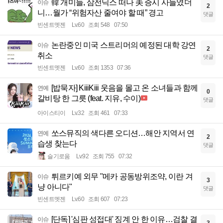
韓 개미들, 삼전닉스 떠나 美 증시 사들였더
이슈
2
니…월가 “위험자산 줄여야 할 때” 경고
댓글
빈센트멧젠
Lv.60
조회 548
07:50
논란중인 미국 스트리머의 예정된 대학 강연
이슈
2
취소
댓글
빈센트멧젠
Lv.60
조회 1353
07:36
[밥묵자] KiiiKiii 웃음을 몰고 온 소녀들과 함께
연예
0
갈비탕 한 그릇 (feat. 지유, 수이)
댓글
아이스티이
Lv.32
조회 461
07:33
쏘스뮤직의 색다른 오디션…해안 지역서 연
연예
2
습생 찾는다
댓글
슬기로움
Lv.92
조회 755
07:32
튀르키예 외무 "메카 공동방위조약, 이란 겨
이슈
3
냥 아니다"
댓글
빈센트멧젠
Lv.60
조회 607
07:23
[단독] '심판 성접대' 징계 안 한 이유…검찰 결
이슈
3