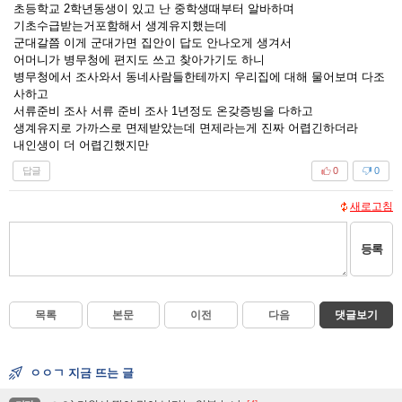
초등학교 2학년동생이 있고 난 중학생때부터 알바하며
기초수급받는거포함해서 생계유지했는데
군대갈쯤 이게 군대가면 집안이 답도 안나오게 생겨서
어머니가 병무청에 편지도 쓰고 찾아가기도 하니
병무청에서 조사와서 동네사람들한테까지 우리집에 대해 물어보며 다조
사하고
서류준비 조사 서류 준비 조사 1년정도 온갖증빙을 다하고
생계유지로 가까스로 면제받았는데 면제라는게 진짜 어렵긴하더라
내인생이 더 어렵긴했지만
답글
0
0
새로고침
등록
목록
본문
이전
다음
댓글보기
ㅇㅇㄱ 지금 뜨는 글