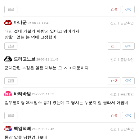
답글
0
0
마나군
26-06-11 11:47
신고
|
공감 확인
대신 절대 가불기 까방권 있다고 넘어가자
망할 없는 놈 덕에 고생했어
답글
1
0
드라고노브
26-06-11 11:49
신고
|
공감 확인
군대관련 ㅈ같은 일은 대부분 그 ㅅㄲ 때문이다
답글
2
0
바라바밤
26-06-11 11:53
신고
|
공감 확인
김무열이랑 306 입소 동기 였는데 그 당시는 누군지 잘 몰라서 아쉽네
답글
0
0
백암택배
26-06-11 12:45
신고
|
공감 확인
통장 압류 당했었나보네