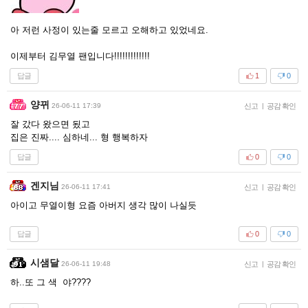
아 저런 사정이 있는줄 모르고 오해하고 있었네요.
이제부터 김무열 팬입니다!!!!!!!!!!!!!
답글
1
0
양뀌
26-06-11 17:39
신고
|
공감 확인
잘 갔다 왔으면 됬고
집은 진짜.... 심하네... 형 행복하자
답글
0
0
겐지님
26-06-11 17:41
신고
|
공감 확인
아이고 무열이형 요즘 아버지 생각 많이 나실듯
답글
0
0
시샘달
26-06-11 19:48
신고
|
공감 확인
하..또 그 색 야????