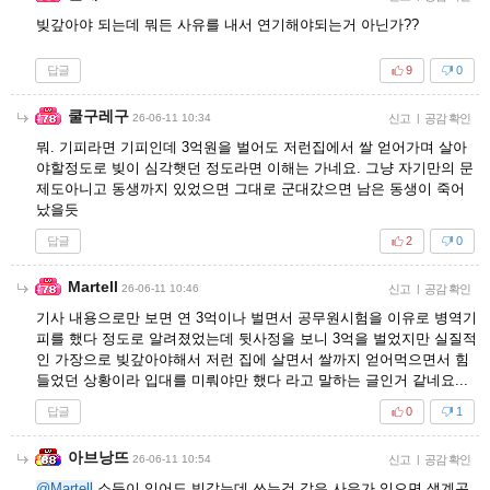
빚갚아야 되는데 뭐든 사유를 내서 연기해야되는거 아닌가??
답글
9
0
쿨구레구
26-06-11 10:34
신고
|
공감 확인
뭐. 기피라면 기피인데 3억원을 벌어도 저런집에서 쌀 얻어가며 살아
야할정도로 빚이 심각햇던 정도라면 이해는 가네요. 그냥 자기만의 문
제도아니고 동생까지 있었으면 그대로 군대갔으면 남은 동생이 죽어
났을듯
답글
2
0
Martell
26-06-11 10:46
신고
|
공감 확인
기사 내용으로만 보면 연 3억이나 벌면서 공무원시험을 이유로 병역기
피를 했다 정도로 알려졌었는데 뒷사정을 보니 3억을 벌었지만 실질적
인 가장으로 빚갚아야해서 저런 집에 살면서 쌀까지 얻어먹으면서 힘
들었던 상황이라 입대를 미뤄야만 했다 라고 말하는 글인거 같네요...
답글
0
1
아브낭뜨
26-06-11 10:54
신고
|
공감 확인
@Martell
소득이 있어도 빚갚는데 쓰는것 같은 사유가 있으면 생계곤