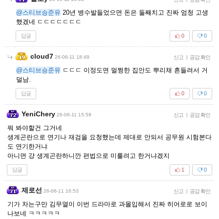
@스티브승준유
20년 병수발들었으면 돈은 둘째치고 진짜 엄청 고생
했겠네 ㄷㄷㄷㄷㄷㄷㄷ
답글
0
0
cloud7
26-06-11 18:49
신고
|
공감 확인
@스티브승준유
ㄷㄷㄷ 이정도면 멀쩡한 집안도 뿌리채 흔들려서 거
덜남.
답글
0
0
YeniChery
26-06-11 15:59
신고
|
공감 확인
뭐 봐야할건 그거네
생계곤란으로 연기나 재검을 요청했는데 제대로 안되서 공무원 시험본다
도 연기한거냐
아니면 걍 생계곤란하니깐 편법으로 미룰려고 한거냐겠지
답글
1
0
제로선
26-06-11 16:53
신고
|
공감 확인
기가 차는구만 김무열이 이번 드라마로 과몰입해서 진짜 히어로로 보이
나보네 ㅋㅋㅋㅋㅋ