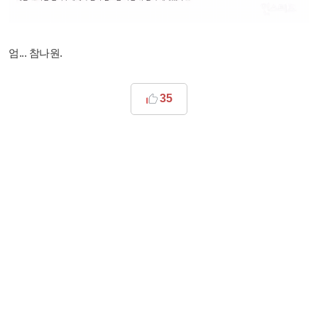
엄... 참나원.
35