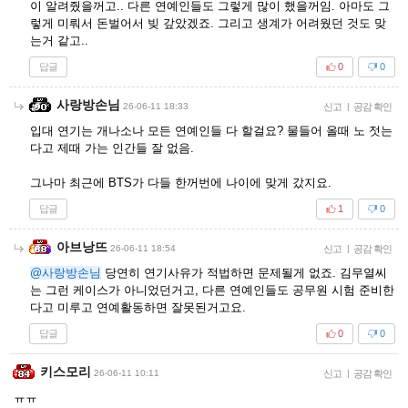
이 알려줬을꺼고.. 다른 연예인들도 그렇게 많이 했을꺼임. 아마도 그
렇게 미뤄서 돈벌어서 빚 갚았겠죠. 그리고 생계가 어려웠던 것도 맞
는거 같고..
답글
0
0
사랑방손님
26-06-11 18:33
신고
|
공감 확인
입대 연기는 개나소나 모든 연예인들 다 할걸요? 물들어 올때 노 젓는
다고 제때 가는 인간들 잘 없음.
그나마 최근에 BTS가 다들 한꺼번에 나이에 맞게 갔지요.
답글
1
0
아브낭뜨
26-06-11 18:54
신고
|
공감 확인
@사랑방손님
당연히 연기사유가 적법하면 문제될게 없죠. 김무열씨
는 그런 케이스가 아니었던거고, 다른 연예인들도 공무원 시험 준비한
다고 미루고 연예활동하면 잘못된거고요.
답글
0
0
키스모리
26-06-11 10:11
신고
|
공감 확인
ㅠㅠ