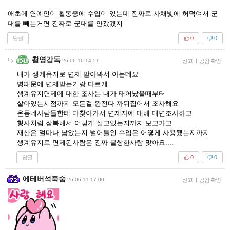
애초에 연예인이 활동중에 수입이 있는데 진짜로 사채빛에 허덕여서 군
대를 빼는거면 진짜로 군대를 안갔겠지
답글
0
0
촬영감독
26-06-16 14:51
신고
|
공감 확인
내가 생계유지로 면제 받아봐서 아는데요
병때문에 면제받는거랑 다르게
생계유지면제에 대한 조사는 내가 태어났을때부터
살아있는시점까지 모든걸 완전다 까뒤집어서 조사해요
온동네사람들한테 다찾아가서 면제자에 대해 대면조사하고
형사처럼 잠복해서 어떻게 살고있는지까지 보고가고
재산은 얼마나 남았는지 벌어들인 수입은 어떻게 사용됐는지까지
생계유지로 면제된사람은 진짜 불쌍한사람 맞아요....
답글
0
0
에테버석죽숨
26-06-11 17:00
신고
|
공감 확인