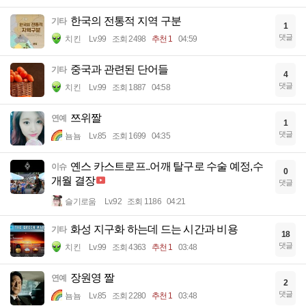
한국의 전통적 지역 구분
기타
1
댓글
치킨
Lv.99
조회 2498
추천 1
04:59
중국과 관련된 단어들
기타
4
댓글
치킨
Lv.99
조회 1887
04:58
쯔위짤
연예
1
댓글
뇸뇸
Lv.85
조회 1699
04:35
옌스 카스트로프..어깨 탈구로 수술 예정,수
이슈
0
개월 결장
댓글
슬기로움
Lv.92
조회 1186
04:21
화성 지구화 하는데 드는 시간과 비용
기타
18
댓글
치킨
Lv.99
조회 4363
추천 1
03:48
장원영 짤
연예
2
댓글
뇸뇸
Lv.85
조회 2280
추천 1
03:48