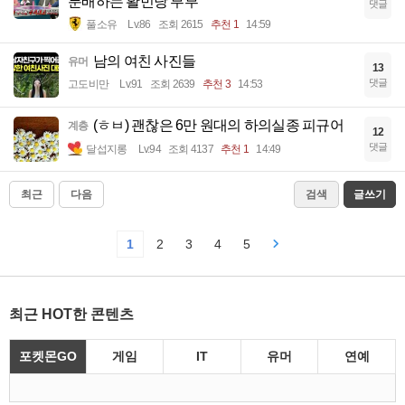
분배하는 활빈당 부부
댓글
풀소유
Lv.86
조회 2615
추천 1
14:59
남의 여친 사진들
유머
13
댓글
고도비만
Lv.91
조회 2639
추천 3
14:53
(ㅎㅂ) 괜찮은 6만 원대의 하의실종 피규어
계층
12
댓글
달섭지롱
Lv.94
조회 4137
추천 1
14:49
최근
다음
검색
글쓰기
1
2
3
4
5
최근 HOT한 콘텐츠
포켓몬GO
게임
IT
유머
연예