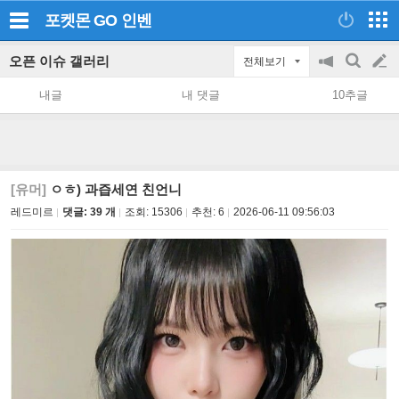
포켓몬 GO
인벤
오픈 이슈 갤러리
전체보기
공
검
글
지
색
내글
내 댓글
10추글
on/off
쓰
기
[유머]
ㅇㅎ) 과즙세연 친언니
레드미르
댓글: 39 개
조회:
15306
추천:
6
2026-06-11 09:56:03