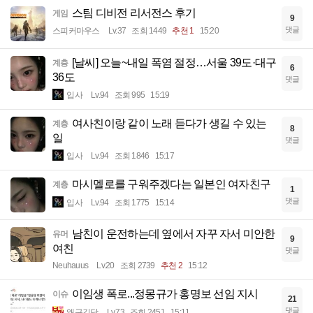
스팀 디비전 리서전스 후기
게임
9
댓글
스피커마우스
Lv.37
조회 1449
추천 1
15:20
[날씨] 오늘~내일 폭염 절정…서울 39도·대구
계층
6
36도
댓글
입사
Lv.94
조회 995
15:19
여사친이랑 같이 노래 듣다가 생길 수 있는
계층
8
일
댓글
입사
Lv.94
조회 1846
15:17
마시멜로를 구워주겠다는 일본인 여자친구
계층
1
댓글
입사
Lv.94
조회 1775
15:14
남친이 운전하는데 옆에서 자꾸 자서 미안한
유머
9
여친
댓글
Neuhauus
Lv.20
조회 2739
추천 2
15:12
이임생 폭로...정몽규가 홍명보 선임 지시
이슈
21
댓글
왜구김당
Lv.73
조회 2451
15:11