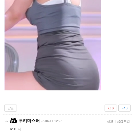
답글
0
0
루키마스터
26-06-11 12:26
신고
|
공감 확인
쥑이네