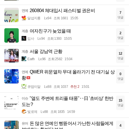
260804 체대입시 패스티벌 권은비
연예
7
댓글
달섭지롱
Lv.94
조회 1681
15:05
여자친구가 늦었을 때
계층
2
댓글
입사
Lv.94
조회 1393
15:05
서울 강남역 근황
계층
12
댓글
Earth
Lv.96
조회 2582
15:04
QWER 위문열차 무대 올라가기 전 대기실 상
연예
0
황
댓글
큐땁이알
Lv.88
조회 1037
추천 2
15:01
"열도 주변에 트리플 태풍"‥日 '초비상' 한반
이슈
15
도는?
댓글
빛로제
Lv.88
조회 1835
14:59
돈 많은 연예인 삥뜯어서 가난한 사람들에게
유머
4