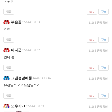
ㅗㅜㅑ
답글
0
0
부은곰
26-06-11 11:12
신고
|
공감 확인
ㅇㄷ
답글
0
0
마나군
26-06-11 11:26
신고
|
공감 확인
언니 승!!
답글
0
0
그댄정말메롱
26-06-11 11:29
신고
|
공감 확인
유전일까.? 의느님일까?
답글
0
0
오우거21
26-06-11 11:29
신고
|
공감 확인