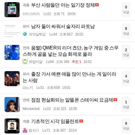
부산 사람들만 아는 일기장 정체
계층
0
댓글
아이스티이
Lv.32
조회 71
16:06
남자 둘이 싸워서 술자리 파토남
유머
8
댓글
게맛살튀김
Lv.44
조회 667
16:02
움짤) QWER의 리더 쵸단, 농구 게임 중 스무
연예
2
스하게 골을 넣는 모습 화제로 올라
댓글
큐땁이알
Lv.88
조회 349
추천 1
16:02
출장 가서 예쁜 애들 많이 만나는 게 일이라
유머
4
는 사람
댓글
파노키
Lv.51
조회 608
16:01
점점 현실화되는 알뜰폰 스테이씨 요금제
연예
1
댓글
Memorobot
Lv.33
조회 323
16:00
기초적인 시각 임플란트
계층
9
댓글
럼자기
Lv.71
조회 407
15:54