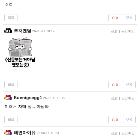
ㅇㄷ
답글
0
0
부처멘탈
26-06-11 10:17
신고
|
공감 확인
답글
0
0
Koenigsegg1
26-06-11 10:19
신고
|
공감 확인
이래서 자매 덮....아님돠
답글
0
0
태연아이유
26-06-11 10:23
신고
|
공감 확인