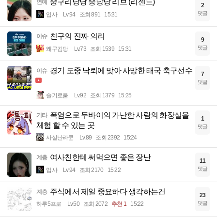
숭구리당당 숭당당 리브 (리센느)
연예
2
댓글
입사
Lv.94
조회 891
15:31
친구의 진짜 의리
이슈
9
댓글
왜구김당
Lv.73
조회 1539
15:31
경기 도중 낙뢰에 맞아 사망한 태국 축구선수
이슈
7
댓글
슬기로움
Lv.92
조회 1379
15:25
폭염으로 두바이의 가난한 사람의 화장실을
기타
1
체험 할 수 있는 곳
댓글
사실난라쿤
Lv.89
조회 2392
15:24
여사친한테 써먹으면 좋은 장난
계층
11
댓글
입사
Lv.94
조회 2170
15:22
주식에서 제일 중요하다 생각하는건
계층
23
댓글
하루5프로
Lv.50
조회 2072
추천 1
15:22