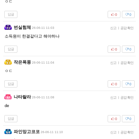
ㅇㄷ
답글
0
0
번실험체
26-06-11 11:03
신고
|
공감 확인
소득원이 한결같다고 해야하나
답글
0
0
작은폭풍
26-06-11 11:04
신고
|
공감 확인
ㅇㄷ
답글
0
0
나타랄라
26-06-11 11:08
신고
|
공감 확인
de
답글
0
0
파인망고코코
26-06-11 11:10
신고
|
공감 확인