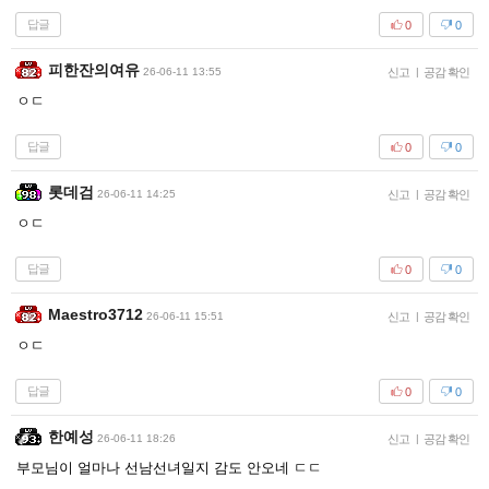
답글
0
0
피한잔의여유
26-06-11 13:55
신고
|
공감 확인
ㅇㄷ
답글
0
0
롯데검
26-06-11 14:25
신고
|
공감 확인
ㅇㄷ
답글
0
0
Maestro3712
26-06-11 15:51
신고
|
공감 확인
ㅇㄷ
답글
0
0
한예성
26-06-11 18:26
신고
|
공감 확인
부모님이 얼마나 선남선녀일지 감도 안오네 ㄷㄷ