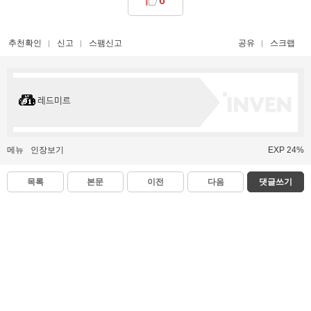
6
추천확인
신고
스팸신고
공유
스크랩
레드미르
메뉴
인장보기
EXP 24%
목록
본문
이전
다음
댓글쓰기