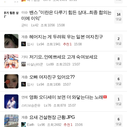
밴스 "이란은 다루기 힘든 상대...최종 합의는
이슈
14
미에 이익"
댓글
균터
Lv.42
조회 1056
15:08
헤어지는 게 두려워 우는 일본 여자친구
계층
2
댓글
입사
Lv.94
조회 1941
추천 1
15:08
저기요, 안예쁘세요 고개 숙여보세요
기타
8
댓글
사실난라쿤
Lv.89
조회 2323
15:07
오빠 여자친구 있어요??
계층
6
댓글
입사
Lv.94
조회 1836
15:07
영화 오디세이 보면 더 와닿는다는 노래
연예
1
댓글
스티브승준유
Lv.76
조회 878
15:07
요새 건설현장 근황.JPG
계층
6
댓글
Earth
Lv.96
조회 2482
추천 1
15:06