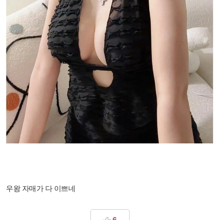
우왕 자매가 다 이쁘네