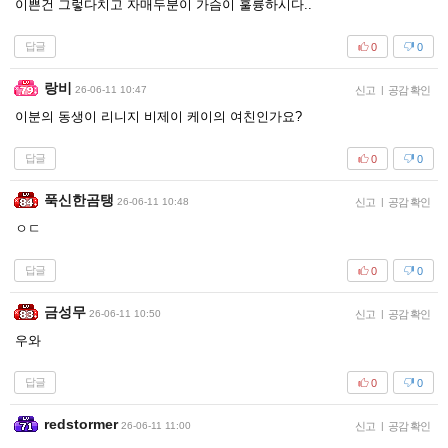
이쁜건 그렇다치고 자매두분이 가슴이 훌륭하시다..
답글
0
0
랑비
26-06-11 10:47
신고
|
공감 확인
이분의 동생이 리니지 비제이 케이의 여친인가요?
답글
0
0
푹신한곰탱
26-06-11 10:48
신고
|
공감 확인
ㅇㄷ
답글
0
0
금성무
26-06-11 10:50
신고
|
공감 확인
우와
답글
0
0
redstormer
26-06-11 11:00
신고
|
공감 확인