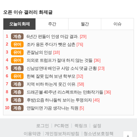
오픈 이슈 갤러리 화제글
오늘의 화제
주간
월간
이슈
1
계층
[29]
6년간 편돌이 인생 마감 결과.
2
유머
[76]
조카 용돈 주다가 뺏은 삼촌
3
유머
[18]
존잘남의 인성
4
유머
[36]
의외로 트럼프가 절대 하지 않는 것들
5
계층
[23]
신남성연대 배인규 사망 소식 댓글 근황
6
유머
[32]
한복 잘못 입혀 보낸 학부모
7
계층
[58]
지역 비하 하는게 웃긴 이유.
8
계층
[36]
드래곤볼 40주년 리스펙트하는 만화작가들
9
계층
[45]
후방)요즘 하나둘씩 보이는 투명의자
10
계층
[5]
연말이면 가끔 생각나는 직원
로그인
PC화면
퀵링크
설정
청소년보호정책
이용약관
개인정보처리방침
▲