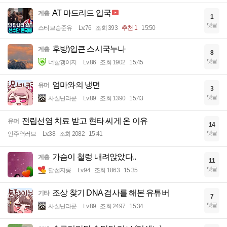
AT 마드리드 입국
계층
1
댓글
스티브승준유
Lv.76
조회 393
추천 1
15:50
후방)입큰 스시국누나
계층
8
댓글
너빨갱이지
Lv.86
조회 1902
15:45
엄마와의 냉면
유머
3
댓글
사실난라쿤
Lv.89
조회 1390
15:43
전립선염 치료 받고 현타 씨게 온 이유
유머
14
댓글
언주역러브
Lv.38
조회 2082
15:41
가슴이 철렁 내려앉았다..
계층
11
댓글
달섭지롱
Lv.94
조회 1863
15:35
조상 찾기 DNA 검사를 해본 유튜버
기타
7
댓글
사실난라쿤
Lv.89
조회 2497
15:34