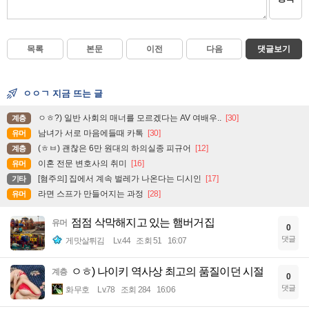
목록
본문
이전
다음
댓글보기
ㅇㅇㄱ 지금 뜨는 글
ㅇㅎ?) 일반 사회의 매너를 모르겠다는 AV 여배우..
[30]
계층
남녀가 서로 마음에들때 카톡
[30]
유머
(ㅎㅂ) 괜찮은 6만 원대의 하의실종 피규어
[12]
계층
이혼 전문 변호사의 취미
[16]
유머
[혐주의] 집에서 계속 벌레가 나온다는 디시인
[17]
기타
라면 스프가 만들어지는 과정
[28]
유머
점점 삭막해지고 있는 햄버거집
유머
0
댓글
게맛살튀김
Lv.44
조회 51
16:07
ㅇㅎ) 나이키 역사상 최고의 품질이던 시절
계층
0
댓글
화무호
Lv.78
조회 284
16:06