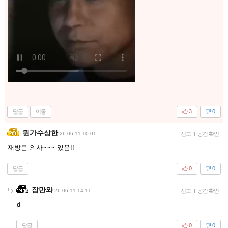
답글
이동
3
0
뭔가수상한
26-06-11 10:01
신고
|
공감 확인
재방문 의사~~~ 있음!!
답글
0
0
잠만와
26-06-11 14:11
신고
|
공감 확인
d
답글
0
0