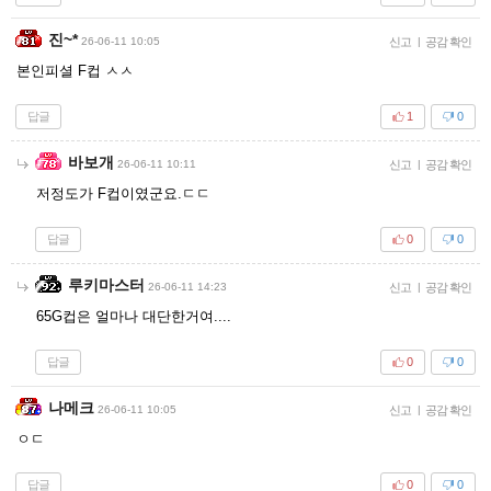
진~*
26-06-11 10:05
신고
|
공감 확인
본인피셜 F컵 ㅅㅅ
답글
1
0
바보개
26-06-11 10:11
신고
|
공감 확인
저정도가 F컵이였군요.ㄷㄷ
답글
0
0
루키마스터
26-06-11 14:23
신고
|
공감 확인
65G컵은 얼마나 대단한거여....
답글
0
0
나메크
26-06-11 10:05
신고
|
공감 확인
ㅇㄷ
답글
0
0