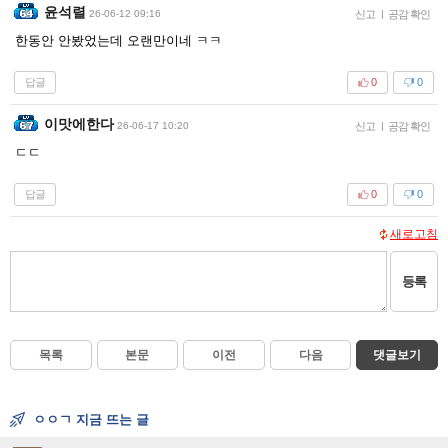
윤석렬
26-06-12 09:16
신고
|
공감 확인
한동안 안봤었는데 오랜만이네 ㅋㅋ
답글
0
0
이맛에한다
26-06-17 10:20
신고
|
공감 확인
ㄷㄷ
답글
0
0
새로고침
등록
목록
본문
이전
다음
댓글보기
ㅇㅇㄱ 지금 뜨는 글