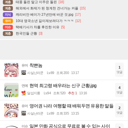
태풍 돌핀 말고 이주은 돌핀
[18]
계층
해외에서 화제가 된 청계천 건너가는 커플
[15]
계층
캐리비안 베이가 27년만에 바꾼 것.jpg
[17]
지식
10대 영국소년 길이재보려다가 ㅋㅋㅋ
[12]
유머
택배기사가 차를 후진한 이유
[5]
이슈
한국인들 근황
[3]
계층
착쁜놈
유머
1
댓글
사실난라쿤
Lv.89
조회 200
13:17
현역 최고령 배우라는 신구 근황.jpg
연예
4
댓글
달섭지롱
Lv.94
조회 520
추천 1
13:16
영어권 나라 여행할 때 배워두면 유용한 말들
유머
2
댓글
사실난라쿤
Lv.89
조회 335
13:15
일본 만화 공식으로 무료로 볼 수 있는 사이
이슈