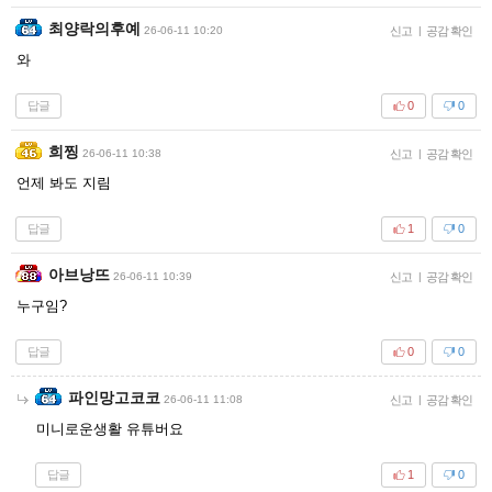
최양락의후예
26-06-11 10:20
신고
|
공감 확인
와
답글
0
0
희찡
26-06-11 10:38
신고
|
공감 확인
언제 봐도 지림
답글
1
0
아브낭뜨
26-06-11 10:39
신고
|
공감 확인
누구임?
답글
0
0
파인망고코코
26-06-11 11:08
신고
|
공감 확인
미니로운생활 유튜버요
답글
1
0