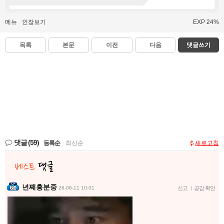
메뉴
인장보기
EXP 24%
목록
본문
이전
다음
댓글쓰기
댓글
(59)
등록순
|
최신순
새로고침
년째흥분중
26-06-11 10:01
신고
|
공감 확인