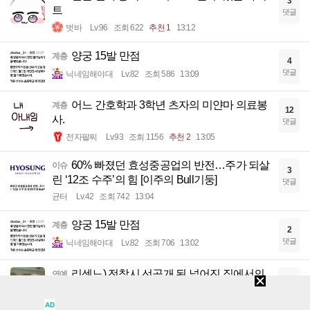
3
트
댓글
벗바
Lv.96
조회 622
추천 1
13:12
양궁 15발 만점
계층
4
댓글
닉네임해야대
Lv.82
조회 586
13:09
어느 간호학과 3학년 츠자의 미얀마 의료봉
계층
12
사.
댓글
전자팔찌
Lv.93
조회 1156
추천 2
13:05
60% 빠졌던 효성중공업의 반전…주가 되살
이슈
3
린 ‘12조 수주’의 힘 [이주의 Bull기둥]
댓글
균터
Lv.42
조회 742
13:04
양궁 15발 만점
계층
2
댓글
닉네임해야대
Lv.82
조회 706
13:02
리센느) 전참시 선공개 된 넓어진 집에서의
연예
2
일상 ㅋㅋ
댓글
AD
입사
Lv.94
조회 770
추천 1
12:56