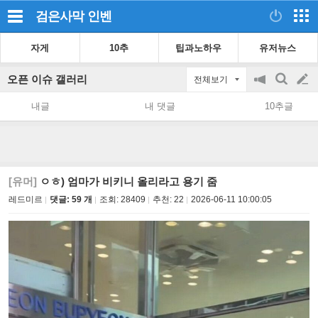
검은사막
인벤
자게
10추
팁과노하우
유저뉴스
오픈 이슈 갤러리
전체보기
공
검
글
지
색
내글
내 댓글
10추글
on/off
쓰
기
[유머]
ㅇㅎ) 엄마가 비키니 올리라고 용기 줌
레드미르
댓글: 59 개
조회:
28409
추천:
22
2026-06-11 10:00:05