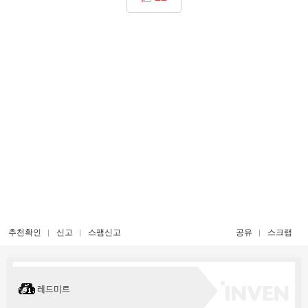
추천확인
신고
스팸신고
공유
스크랩
레드미르