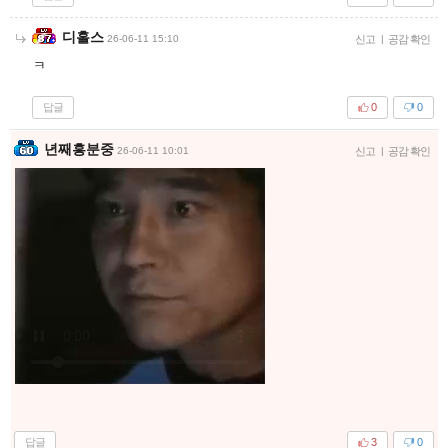
디홀스
26-06-11 15:10
신고
|
공감 확인
ㅋ
답글
0
0
년째흥분중
26-06-11 10:01
신고
|
공감 확인
답글
3
0