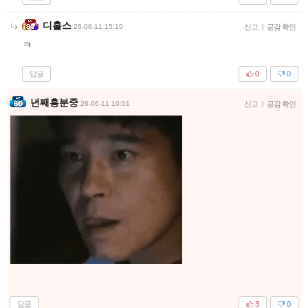
디홀스
26-06-11 15:10
신고
|
공감 확인
ㅋ
답글
0
0
년째흥분중
26-06-11 10:01
신고
|
공감 확인
답글
3
0