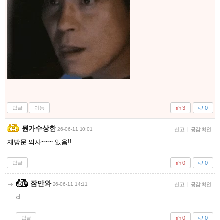
답글
이동
3
0
뭔가수상한
26-06-11 10:01
신고
|
공감 확인
재방문 의사~~~ 있음!!
답글
0
0
잠만와
26-06-11 14:11
신고
|
공감 확인
d
답글
0
0