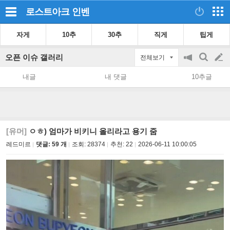
로스트아크
인벤
자게
10추
30추
직게
팁게
오픈 이슈 갤러리
전체보기
공
검
글
지
색
내글
내 댓글
10추글
on/off
쓰
기
[유머]
ㅇㅎ) 엄마가 비키니 올리라고 용기 줌
레드미르
댓글: 59 개
조회:
28374
추천:
22
2026-06-11 10:00:05