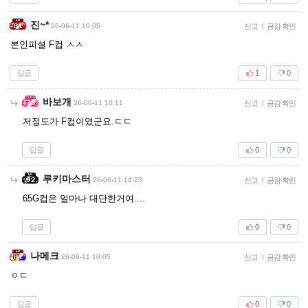
진~*
26-06-11 10:05
신고
|
공감 확인
본인피셜 F컵 ㅅㅅ
답글
1
0
바보개
26-06-11 10:11
신고
|
공감 확인
저정도가 F컵이였군요.ㄷㄷ
답글
0
0
루키마스터
26-06-11 14:23
신고
|
공감 확인
65G컵은 얼마나 대단한거여....
답글
0
0
나메크
26-06-11 10:05
신고
|
공감 확인
ㅇㄷ
답글
0
0