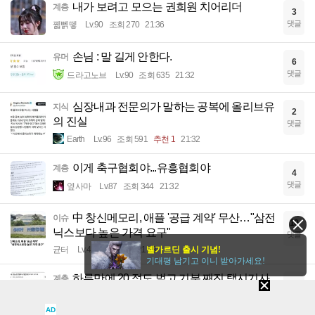
내가 보려고 모으는 권희원 치어리더
계층
3
댓글
꿻뻵뗗
Lv.90
조회 270
21:36
손님 : 말 길게 안한다.
유머
6
댓글
드라고노브
Lv.90
조회 635
21:32
심장내과 전문의가 말하는 공복에 올리브유
지식
2
의 진실
댓글
Earth
Lv.96
조회 591
추천 1
21:32
이게 축구협회야...유흥협회야
계층
4
댓글
옆사마
Lv.87
조회 344
21:32
中 창신메모리, 애플 '공급 계약' 무산…"삼전
이슈
10
닉스보다 높은 가격 요구"
댓글
균터
Lv.42
조회 690
21:28
벨가르딘 출시 기념!
기대평 남기고 이니 받아가세요!
하루만에 20 정도 벌고 기분 째진 택시기사
계층
8
아저씨.jpg
댓글
AD
Earth
Lv.96
조회 998
21:26