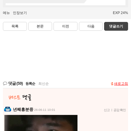
메뉴
인장보기
EXP 24%
목록
본문
이전
다음
댓글쓰기
댓글
(59)
등록순
|
최신순
새로고침
년째흥분중
26-06-11 10:01
신고
|
공감 확인