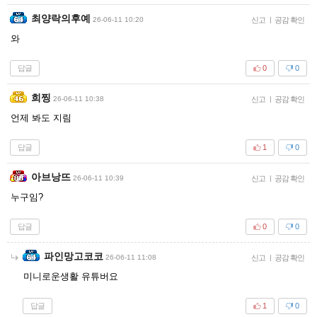
최양락의후예
26-06-11 10:20
신고
|
공감 확인
와
답글
0
0
희찡
26-06-11 10:38
신고
|
공감 확인
언제 봐도 지림
답글
1
0
아브낭뜨
26-06-11 10:39
신고
|
공감 확인
누구임?
답글
0
0
파인망고코코
26-06-11 11:08
신고
|
공감 확인
미니로운생활 유튜버요
답글
1
0