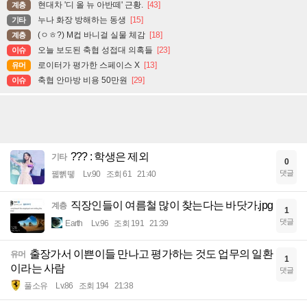
현대차 '디 올 뉴 아반떼' 근황.
[43]
계층
누나 화장 방해하는 동생
[15]
기타
(ㅇㅎ?) M컵 바니걸 실물 체감
[18]
계층
오늘 보도된 축협 성접대 의혹들
[23]
이슈
로이터가 평가한 스페이스 X
[13]
유머
축협 안마방 비용 50만원
[29]
이슈
??? : 학생은 제외
기타
0
댓글
꿻뻵뗗
Lv.90
조회 61
21:40
직장인들이 여름철 많이 찾는다는 바닷가.jpg
계층
1
댓글
Earth
Lv.96
조회 191
21:39
출장가서 이쁜이들 만나고 평가하는 것도 업무의 일환
유머
1
이라는 사람
댓글
풀소유
Lv.86
조회 194
21:38