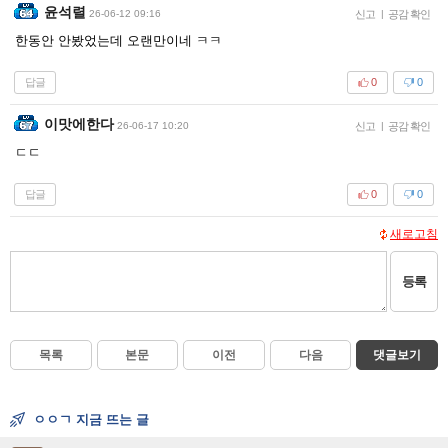
윤석렬
26-06-12 09:16
신고
|
공감 확인
한동안 안봤었는데 오랜만이네 ㅋㅋ
답글
0
0
이맛에한다
26-06-17 10:20
신고
|
공감 확인
ㄷㄷ
답글
0
0
새로고침
등록
목록
본문
이전
다음
댓글보기
ㅇㅇㄱ 지금 뜨는 글