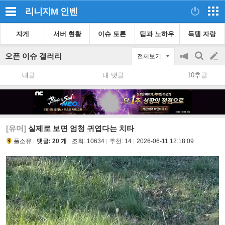
리니지M
인벤
자게
서버 현황
이슈 토론
팁과 노하우
득템 자랑
오픈 이슈 갤러리
전체보기
공
검
글
지
색
내글
내 댓글
10추글
on/off
쓰
기
[유머]
실제로 보면 엄청 귀엽다는 치타
풀소유
댓글: 20 개
조회:
10634
추천:
14
2026-06-11 12:18:09