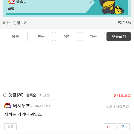
풀소유
쪼렙
메뉴
인장보기
EXP 8%
목록
본문
이전
다음
댓글쓰기
댓글
(20)
등록순
|
최신순
새로고침
베시두즈
26-06-11 12:18
신고
|
공감 확인
새끼는 거의다 귀엽죠
답글
1
0