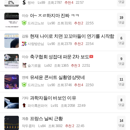
댓글
썽바
Lv.89
조회 2787
추천 4
22:57
아~ ㅈㄹ하지마 진짜 ㅋㅋ
이슈
19
댓글
드라고노브
Lv.90
조회 3191
추천 2
22:55
현재 나이로 치면 꼬꼬마들이 연기를 시작함
감동
6
댓글
사랑방손님
Lv.90
조회 2379
추천 2
22:54
축구협회 성접대 파문 2차 보도
이슈
9
댓글
슬기로움
Lv.92
조회 1365
추천 3
22:51
유세윤 콘서트 실황영상떳네
연예
11
댓글
드라고노브
Lv.90
조회 3746
추천 4
22:50
과학자들이 바보인 이유
기타
8
댓글
파이혹은파어
Lv.91
조회 2058
22:49
프랑스 날씨 근황
계층
14
댓글
작두콩차
Lv.84
조회 3002
추천 2
22:45