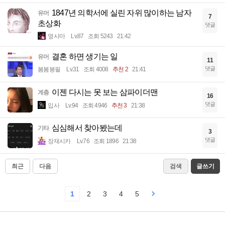
1847년 의학서에 실린 자위 많이하는 남자
유머
7
초상화
댓글
옆사마
Lv.87
조회 5243
21:42
결혼 하면 생기는 일
유머
11
댓글
봄봄봉필
Lv.31
조회 4008
추천 2
21:41
이젠 다시는 못 보는 삼파이더맨
계층
16
댓글
입사
Lv.94
조회 4946
추천 3
21:38
심심해서 찾아봤는데
기타
3
댓글
장재시카
Lv.76
조회 1896
21:38
최근
다음
검색
글쓰기
1
2
3
4
5