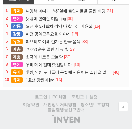
1
유머
[31]
나영석 피디가 1박2일때 출연자들을 굴린 배경
2
연예
[30]
뜻밖의 연예인 미담..jpg
3
감동
[15]
오픈 후 3개월치 예약 다 찼다는 미용실
4
감동
[18]
어떤 공익근무요원 이야기
5
유머
[33]
파브리도 이해 안가는 한국 음식
6
계층
[27]
ㅇㅎ?) 순수 골반 재능녀.
7
계층
[22]
한국의 새로운 그늘막
8
연예
[13]
우리 메이 절대 핫걸입니다.
9
유머
[48]
후방)인방 누나들이 돈벌때 사용하는 밑캠을 알아보자
10
유머
[16]
1호선 장판파.jpg
로그인
PC화면
퀵링크
설정
청소년보호정책
이용약관
개인정보처리방침
▲
불법촬영물신고안내
(주)
인
벤