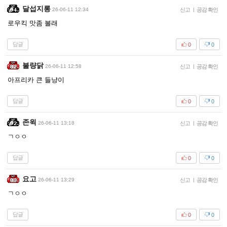
달섭지롱
26-06-11 12:34
신고
|
공감 확인
로우킥 맛좀 볼래
답글
0
0
불량닭
26-06-11 12:58
신고
|
공감 확인
아프리카 큰 들냥이
답글
0
0
존윅
26-06-11 13:18
신고
|
공감 확인
ㄱㅇㅇ
답글
0
0
요고
26-06-11 13:29
신고
|
공감 확인
ㄱㅇㅇ
답글
0
0