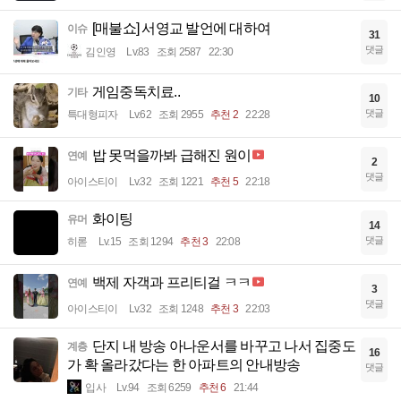
[매불쇼] 서영교 발언에 대하여
이슈
31
댓글
김인영
Lv.83
조회 2587
22:30
게임중독치료..
기타
10
댓글
특대형피자
Lv.62
조회 2955
추천 2
22:28
밥 못먹을까봐 급해진 원이
연예
2
댓글
아이스티이
Lv.32
조회 1221
추천 5
22:18
화이팅
유머
14
댓글
히롣
Lv.15
조회 1294
추천 3
22:08
백제 자객과 프리티걸 ㅋㅋ
연예
3
댓글
아이스티이
Lv.32
조회 1248
추천 3
22:03
단지 내 방송 아나운서를 바꾸고 나서 집중도
계층
16
가 확 올라갔다는 한 아파트의 안내방송
댓글
입사
Lv.94
조회 6259
추천 6
21:44