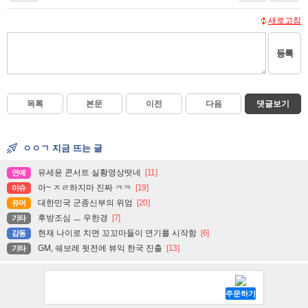
새로고침
등록
목록
본문
이전
다음
댓글보기
ㅇㅇㄱ 지금 뜨는 글
유세윤 콘서트 실황영상떳네
[11]
연예
아~ ㅈㄹ하지마 진짜 ㅋㅋ
[19]
이슈
대한민국 군종신부의 위엄
[20]
유머
후방조심 ㅡ 우한경
[7]
기타
현재 나이로 치면 꼬꼬마들이 연기를 시작함
[6]
감동
GM, 쉐보레 뒷전에 뷰익 한국 진출
[13]
기타