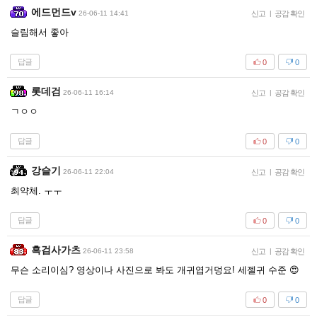
에드먼드v
26-06-11 14:41
신고
|
공감 확인
슬림해서 좋아
답글
0
0
롯데검
26-06-11 16:14
신고
|
공감 확인
ㄱㅇㅇ
답글
0
0
강슬기
26-06-11 22:04
신고
|
공감 확인
최약체. ㅜㅜ
답글
0
0
흑검사가츠
26-06-11 23:58
신고
|
공감 확인
무슨 소리이심? 영상이나 사진으로 봐도 개귀엽거덩요! 세젤귀 수준 😍
답글
0
0