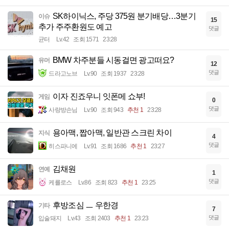
SK하이닉스, 주당 375원 분기배당…3분기
이슈
15
추가 주주환원도 예고
댓글
균터
Lv.42
조회 1571
23:28
BMW 차주분들 시동걸면 광고떠요?
유머
12
댓글
드라고노브
Lv.90
조회 1937
23:28
이자 진죠우니 잇폰메 쇼부!
게임
0
댓글
사랑방손님
Lv.90
조회 943
추천 1
23:28
용아맥, 짭아맥, 일반관 스크린 차이
지식
4
댓글
히스파니에
Lv.91
조회 1686
추천 1
23:27
김채원
연예
1
댓글
케를로스
Lv.86
조회 823
추천 1
23:25
후방조심 ㅡ 우한경
기타
7
댓글
입술돼지
Lv.43
조회 2403
추천 1
23:23