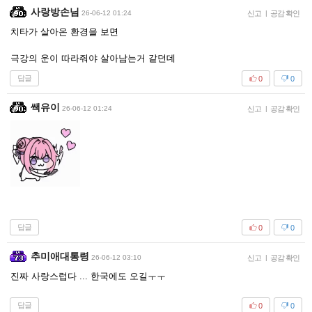
사랑방손님
26-06-12 01:24
신고
|
공감 확인
치타가 살아온 환경을 보면
극강의 운이 따라줘야 살아남는거 같던데
답글
0
0
쌕유이
26-06-12 01:24
신고
|
공감 확인
답글
0
0
추미애대통령
26-06-12 03:10
신고
|
공감 확인
진짜 사랑스럽다 ... 한국에도 오길ㅜㅜ
답글
0
0