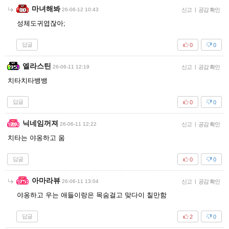
마녀해봐
26-06-12 10:43
신고
|
공감 확인
성체도귀엽잖아;
답글
0
0
엘라스틴
26-06-11 12:19
신고
|
공감 확인
치타치타뱅뱅
답글
0
0
닉네임꺼져
26-06-11 12:22
신고
|
공감 확인
치타는 야옹하고 움
답글
0
0
아마라뷰
26-06-11 13:04
신고
|
공감 확인
야옹하고 우는 애들이랑은 목숨걸고 맞다이 칠만함
답글
2
0