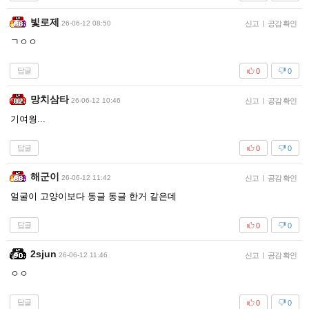
빛로제
26-06-12 08:50
신고
|
공감 확인
ㄱㅇㅇ
답글
0
0
망치삼타
26-06-12 10:46
신고
|
공감 확인
기여웡...
답글
0
0
해군이
26-06-12 11:42
신고
|
공감 확인
얼굴이 고양이보다 동글 동글 한거 같은데
답글
0
0
2sjun
26-06-12 11:46
신고
|
공감 확인
ㅇㅇ
답글
0
0