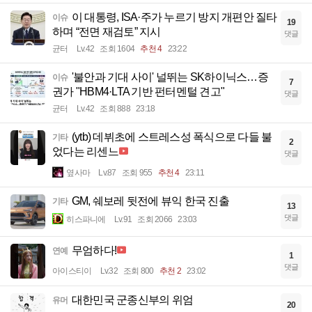
이 대통령, ISA·주가 누르기 방지 개편안 질타
이슈
19
하며 “전면 재검토” 지시
댓글
균터
Lv.42
조회 1604
추천 4
23:22
'불안과 기대 사이' 널뛰는 SK하이닉스…증
이슈
7
권가 "HBM4·LTA 기반 펀터멘털 견고"
댓글
균터
Lv.42
조회 888
23:18
(ytb) 데뷔초에 스트레스성 폭식으로 다들 불
기타
2
었다는 리센느
댓글
옆사마
Lv.87
조회 955
추천 4
23:11
GM, 쉐보레 뒷전에 뷰익 한국 진출
기타
13
댓글
히스파니에
Lv.91
조회 2066
23:03
무엄하다!
연예
1
댓글
아이스티이
Lv.32
조회 800
추천 2
23:02
대한민국 군종신부의 위엄
유머
20