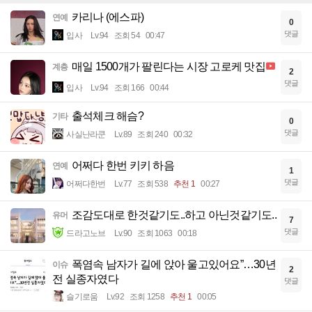
카리나 (에스파)
연예
0
댓글
입사
Lv.94
조회 54
00:47
매일 1500개가 팔린다는 시장 고로케 맛집
계층
2
댓글
입사
Lv.94
조회 166
00:44
출석체크 해슴?
기타
0
댓글
사실난라쿤
Lv.89
조회 240
00:32
어쩌다 한번 키키 하음
연예
1
댓글
어쩌다한번
Lv.77
조회 538
추천 1
00:27
조감도대로 한것같기도..하고 아닌것같기도..
유머
7
댓글
드라고노브
Lv.90
조회 1063
00:18
폭염속 남자가 길에 앉아 울고있어요”…30년
이슈
2
전 실종자였다
댓글
슬기로움
Lv.92
조회 1258
추천 1
00:05