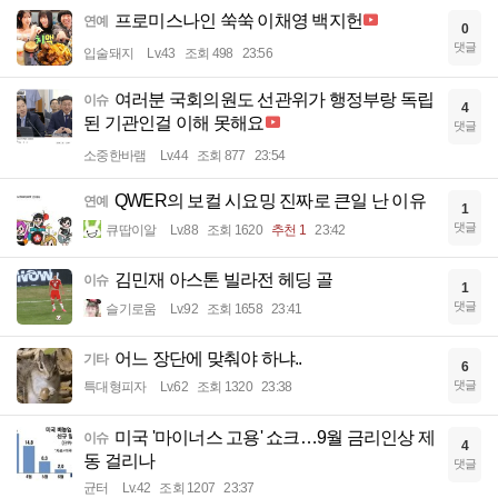
프로미스나인 쑥쑥 이채영 백지헌
연예
0
댓글
입술돼지
Lv.43
조회 498
23:56
여러분 국회의원도 선관위가 행정부랑 독립
이슈
4
된 기관인걸 이해 못해요
댓글
소중한바램
Lv.44
조회 877
23:54
QWER의 보컬 시요밍 진짜로 큰일 난 이유
연예
1
댓글
큐땁이알
Lv.88
조회 1620
추천 1
23:42
김민재 아스톤 빌라전 헤딩 골
이슈
1
댓글
슬기로움
Lv.92
조회 1658
23:41
어느 장단에 맞춰야 하냐..
기타
6
댓글
특대형피자
Lv.62
조회 1320
23:38
미국 '마이너스 고용' 쇼크…9월 금리인상 제
이슈
4
동 걸리나
댓글
균터
Lv.42
조회 1207
23:37