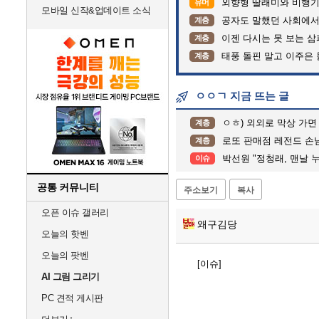
외향형 딸래미와 비행기 
유머
모바일 신작&업데이트 소식
공자도 말했던 사회에서
계층
이젠 다시는 못 보는 
계층
태풍 돌핀 말고 이주은
계층
ㅇㅇㄱ 지금 뜨는 글
ㅇㅎ) 외외로 막상 가면
계층
로또 판매점 레전드 손님
계층
박선원 "정청래, 맨날 누구 까고 나 잘했다는 말만.
이슈
공통 커뮤니티
주소보기
복사
오픈 이슈 갤러리
왜구김당
오늘의 핫벤
오늘의 팟벤
[이슈]
AI 그림 그리기
PC 견적 게시판