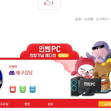
1
공유
스크랩
신고하기
인벤러
왜구김당
프로필
랭킹
칭호