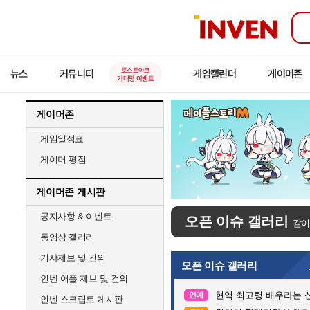
인
벤
로스트아크
뉴스
커뮤니티
게임캘린더
게이머존
기대평 이벤트
게이머존
게임일정표
게이머 평점
게이머존 게시판
공지사항 & 이벤트
오픈 이슈 갤러리
같이
동영상 갤러리
기사제보 및 건의
오픈 이슈 갤러리
인벤 어플 제보 및 건의
현역 최고령 배우라는 신
연예
인벤 스크립트 게시판