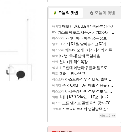
오늘의 팟벤
오늘의 핫벤
메모리 3사, 2027년 생산분 완판?
해외겜
라스트 에포크 시즌5 - 서리화신의 분노 티저
PV
카가미하라 하루 성우 정보 및 주요 필모
아스오라
여기서 R1 뭘 말하는거고 R2가 뭘말하는걸까요?
명조
캐릭터 소개 - 카가미하라 하루
아스오라
[여행_국내] 남해 독일마을
여행
선녀바위해수욕장
여행
무한대 아난타 유출과 앞으로의 예상 (루머)
섭컬겜
힐러는 안나오고
명조
아스오라 성우 정보 및 출연작 모음
아스오라
중국 CXMT, D램 매출 점유율 7%…글로벌 4위로 부상
해외겜
아사쿠라 마이 성우 정보 및 주요 필모
아스오라
1세대 K7 3.5NA인데 LF쏘나타 2.0NA 기변하면 유류비 절약이 얼마나 될까요..?
차벤
모든 엘리트 골렘 위치 공략 (30개) - 방랑 결투가
비스트
포트나이트에서 명일방주 엔드필드 [펠리카] 판매 예정
섭컬겜
새로고침