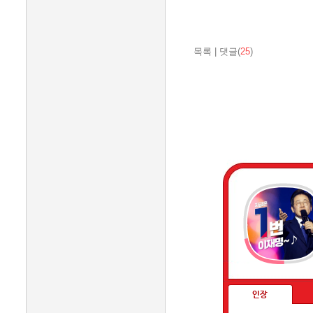
목록
|
댓글(
25
)
인장