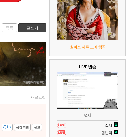
7
리듬 천국 미라클 스타즈
2
8
헤일로: 캠페인 이볼브드
2
목록
글쓰기
9
캡틴 츠바사 2 월드 파이터즈
원피스 하루 보아 행콕
10
레고 배트맨: 레거시 오브 더 다크 나이트
LIVE 방송
새로고침
멋사
엘시
LIVE
감
0
공감 확인
신고
캡틴잭
LIVE