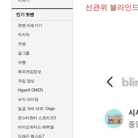
더보기
선관위 블라인드
인기 팟벤
팟벤 바로가기
치지직
차벤
걸그룹
여행
해외게임정보
게임 영상
HyperX OMEN
브이 라이징
일곱 개의 대죄: Origin
몬스터헌터 스토리즈3
바이오하자드 레퀴엠
드래곤 퀘스트7