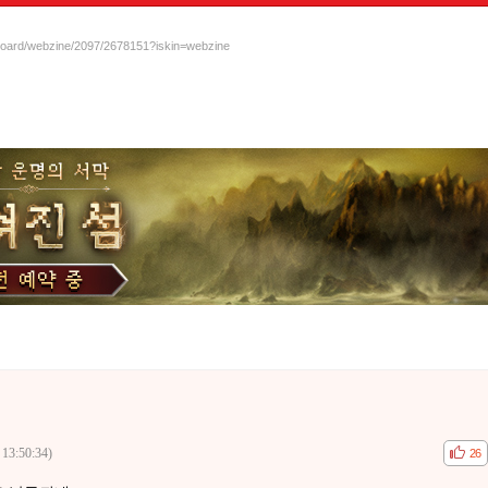
/board/webzine/2097/2678151?iskin=webzine
 13:50:34)
공감
비공
26