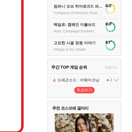
6.0
컴퍼니 오브 히어로즈3: 파이널 스탠드
Company of Heroes3: Final stand
8.0
헤일로: 캠페인 이볼브드
Halo: Campaign Evolved
8.1
고요한 시골 정원 이야기
Village in the Shade
주간 TOP 게임 순위
더보기+
1
2
3
4
팰월드
프로야구스피리츠2026
드래곤소드 : 어웨이크닝
어쌔신 크리드: 블랙 플래그 리싱크드
1
2
2
투표하기
5
블라인드 삼국
1
추천 코스프레 갤러리
6
그랑블루 판타지 리링크 - 엔드리스 라그나로크
1