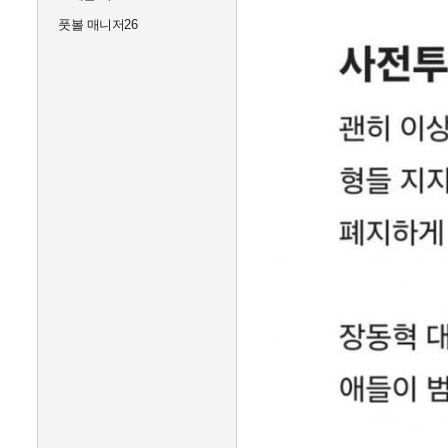
풋볼 매니저26