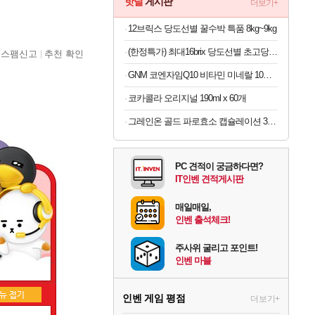
핫딜
게시판
더보기+
12브릭스 당도선별 꿀수박 특품 8kg~9kg
(한정특가) 최대16brix 당도선별 초고당도 수박 7kg
스팸신고
추천 확인
GNM 코엔자임Q10 비타민 미네랄 10종 120정
코카콜라 오리지널 190ml x 60개
그레인온 골드 파로효소 캡슐레이션 30포 x 6박스
PC 견적이 궁금하다면?
IT인벤 견적게시판
매일매일,
인벤 출석체크!
주사위 굴리고 포인트!
인벤 마블
인벤 게임 평점
더보기+