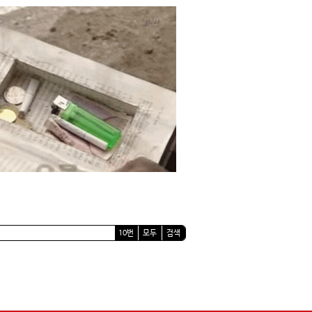
10번
모두
검색