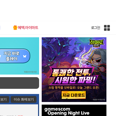
혜택.아이마트
로그인
인
벤
전
체
사
이
트
맵
제보기
이슈 화제보기
인
벤
배