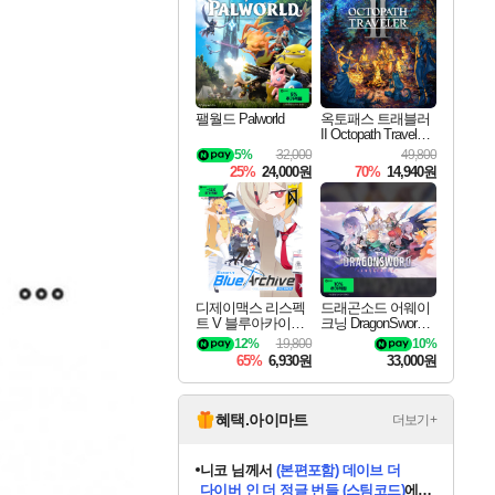
최대 90% 할인가를 만나보세요!
네이버혜택과 함께 만나보세요!
50%할인&추가 적립까지!
이니&베니 혜택까지!
네이버 혜택가와 함께 예약하세요!
할인&네이버혜택으로 만나보세요!
네이버페이 혜택과 만나보세요!
40주년 프로모션으로 만나보세요!
할인가에 만나보세요!
일부 에디션 상시 할인!
혜택으로 예약 판매 중
편안하게 충전하세요
팰월드 Palworld
옥토패스 트래블러
II Octopath Traveler I
I
5%
32,000
49,800
25%
24,000원
70%
14,940원
디제이맥스 리스펙
드래곤소드 어웨이
트 V 블루아카이브
크닝 DragonSword A
팩 DJMAX RESPE
wakening
12%
19,800
10%
CT V Blue Archive P
65%
6,930원
33,000원
ack DLC
혜택.아이마트
더보기+
니코
님께서
(본편포함) 데이브 더
다이버 인 더 정글 번들 (스팀코드)
에