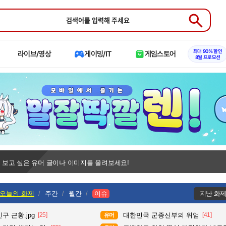
Submit
최대 90% 할인
라이브/영상
게이밍/IT
게임스토어
8월 프로모션
 보고 싶은 유머 글이나 이미지를 올려보세요!
오늘의 화제
주간
월간
이슈
지난 화
구 근황.jpg
[25]
대한민국 군종신부의 위엄
[41]
유머