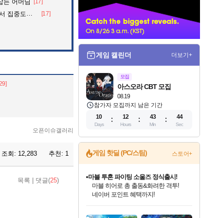
잡는 어머님
[17]
너
 아파트의 안내방송
[17]
게임 캘린더
더보기+
모집
29]
아스오라 CBT 모집
08.19
참가자 모집까지 남은 기간
10
12
43
43
Days
Hours
Min
Sec
오픈이슈갤러리
게임 핫딜 (PC/스팀)
조회:
12,283
추천:
1
스토어+
마블 투혼 파이팅 소울즈 정식출시!
목록
|
댓글(
25
)
마블 히어로 총 출동&화려한 격투!
네이버 포인트 혜택까지!
인벤게임즈 8월 특별 할인!
드래곤소드: 어웨이크닝 입점!
문명 7 특별 할인!
귀무자: 검의 길 예약 판매 중!
비스트 오브 리인카네이션 정식 출시!
커세어 코브 출시 기념 할인!
더 렐릭 퍼스트 가디언 정식 출시
베데스다 40주년 기념 할인 중!
캡콤 프렌차이즈 할인 진행 중!
캡콤 일부 상품 상시 할인
스타워즈 은하계 레이서
로블록스 기프트 카드 공식 입점
인기 퍼블리셔 모음!
스팀으로 만나는 드래곤소드!
조선&고려 DLC 출시 예정
10% 할인과
게임프릭 신작 IP
해적'섬'을 발전시키자!
설화x하드코어 액션!
베데스다의 명작들을
몬헌, 바하 등 인기 IP를
몬헌 와일즈 & 드래곤즈 도그마2
인벤게임즈에서 10% 추가 적립
Robux를 가장 안전하고