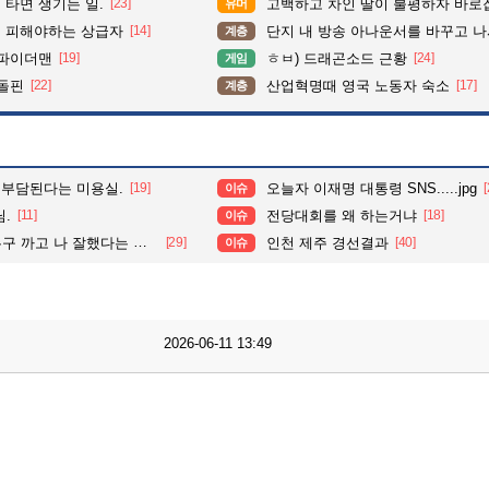
타면 생기는 일.
[23]
고백하고 차인 딸이 불평하자 바로
유머
 피해야하는 상급자
[14]
단지 내 방송 아나운서를 바꾸고 나서 집중도가 확 올라갔다는 한
계층
삼파이더맨
[19]
ㅎㅂ) 드래곤소드 근황
[24]
게임
 돌핀
[22]
산업혁명때 영국 노동자 숙소
[17]
계층
 부담된다는 미용실.
[19]
오늘자 이재명 대통령 SNS.....jpg
[
이슈
.
[11]
전당대회를 왜 하는거냐
[18]
이슈
..알았어, 잘했어, 그러니까 이제 그만, 끝"
[29]
인천 제주 경선결과
[40]
이슈
2026-06-11 13:49