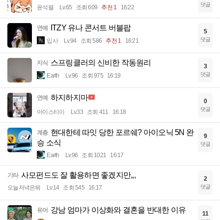
댓글
윤석렬
Lv.65
조회 609
추천 1
16:22
ITZY 유나 콘서트 버블팝
연예
5
댓글
입사
Lv.94
조회 586
추천 1
16:21
스프링클러의 신비한 작동원리
지식
3
댓글
Earth
Lv.96
조회 975
16:19
하지하지마
연예
0
댓글
아이스티이
Lv.33
조회 411
16:18
현대한테 따잇 당한 포르쉐? 아이오닉 5N 완
계층
9
승 소식
댓글
Earth
Lv.96
조회 1021
16:17
사모펀드도 잘 활용하면 좋겠지만,,,
기타
2
댓글
오늘저녁은뭐
Lv.14
조회 545
16:17
강남 엄마가 이상화와 결혼을 반대한 이유
유머
11