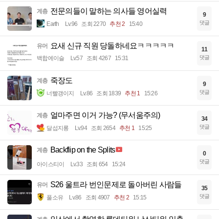
전문의들이 말하는 의사들 영어실력
계층
9
댓글
Earth
Lv.96
조회 2270
추천 2
15:40
요새 신규 직원 당돌하네요ㅋㅋㅋㅋㅋ
유머
11
댓글
백합에이슬
Lv.57
조회 4267
15:31
죽장도
계층
9
댓글
너빨갱이지
Lv.86
조회 1839
추천 1
15:26
얼마주면 이거 가능? (무서움주의)
계층
34
댓글
달섭지롱
Lv.94
조회 2654
추천 1
15:25
Backflip on the Splits
계층
0
댓글
아이스티이
Lv.33
조회 654
15:24
S26 울트라 번인문제로 돌아버린 사람들
유머
35
댓글
풀소유
Lv.86
조회 4907
추천 2
15:15