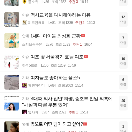
댓글
풀소유
Lv.86
조회 1632
추천 3
16:14
역사교육을 다시해야하는 이유
이슈
12
댓글
제르만크록
Lv.81
조회 1239
추천 2
16:13
1세대 아이돌 최성희 근황
연예
7
댓글
스티브승준유
Lv.76
조회 1523
추천 1
16:04
여조 꽃 서울경기 호남 여조
이슈
10
댓글
하루5프로
Lv.50
조회 1209
15:59
여자들도 좋아하는 플스5
기타
6
댓글
휴면아이디
Lv.84
조회 2063
15:54
'4대째 의사 집안' 하영, 증조부 친일 의혹에
기타
40
"사실과 다른 부분 있어"
댓글
옆사마
Lv.87
조회 2391
추천 1
15:51
앞으로 어떤 팀이 되고 싶어?
연예
1
댓글