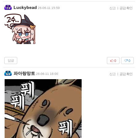
Luckybead
26-06-11 15:59
신고
|
공감 확인
답글
0
0
파아랑망토
26-06-11 16:00
신고
|
공감 확인