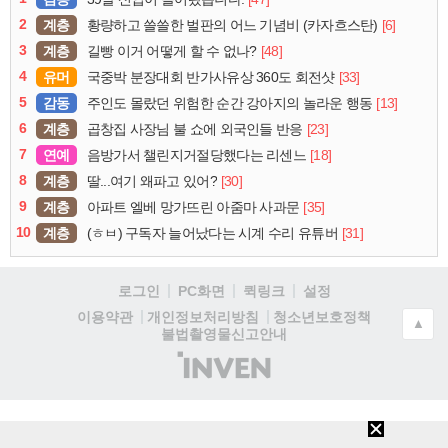
2
계층
[6]
황량하고 쓸쓸한 벌판의 어느 기념비 (카자흐스탄)
3
계층
[48]
길빵 이거 어떻게 할 수 없나?
4
유머
[33]
국중박 분장대회 반가사유상 360도 회전샷
5
감동
[13]
주인도 몰랐던 위험한 순간 강아지의 놀라운 행동
6
계층
[23]
곱창집 사장님 불 쇼에 외국인들 반응
7
연예
[18]
음방가서 챌린지거절당했다는 리센느
8
계층
[30]
딸...여기 왜파고 있어?
9
계층
[35]
아파트 엘베 망가뜨린 아줌마 사과문
10
계층
[31]
(ㅎㅂ) 구독자 늘어났다는 시계 수리 유튜버
로그인
PC화면
퀵링크
설정
청소년보호정책
이용약관
개인정보처리방침
▲
불법촬영물신고안내
(주)
인
벤