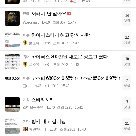
아이스티이
Lv.33
조회 812
추천 1
15:48
서태지 '난 알아요'
연예
14
댓글
Worksmart
Lv.19
조회 807
15:47
하이닉스에서 해고 당한 사람
이슈
12
댓글
풀소유
Lv.86
조회 3127
15:47
하이닉스 200만원 새로운 빙고판 떴다
유머
10
댓글
풀소유
Lv.86
조회 2822
15:43
코스피 6300선 0.65%↑·코스닥 850선 6.97%↑
이슈
7
댓글
균터
Lv.42
조회 1011
15:42
스바라시!!
지식
3
댓글
스티브승준유
Lv.76
조회 1293
15:41
방세 내고 갑니당
기타
11
댓글
휴면아이디
Lv.84
조회 2363
15:40