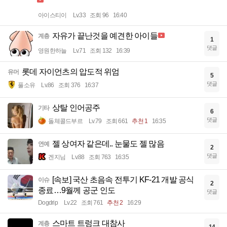
아이스티이
Lv.33
조회 96
16:40
자유가 끝난것을 예견한 아이들
계층
1
댓글
영원한하늘
Lv.71
조회 132
16:39
롯데 자이언츠의 압도적 위엄
유머
5
댓글
풀소유
Lv.86
조회 376
16:37
상탈 인어공주
기타
6
댓글
돌체콜드부르
Lv.79
조회 661
추천 1
16:35
젤 상여자 같은데.. 눈물도 젤 많음
연예
2
댓글
겐지님
Lv.88
조회 763
16:35
[속보] 국산 초음속 전투기 KF-21 개발 공식
이슈
2
종료…9월께 공군 인도
댓글
Dogdrip
Lv.22
조회 761
추천 2
16:29
스마트 트렁크 대참사
계층