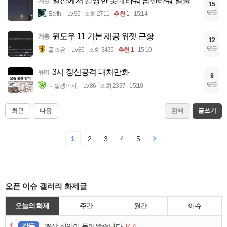
일산에서 촬영한 롯데타워 남산타워 일출
계층
15
댓글
Earth
Lv.96
조회 2711
추천 1
15:14
윈도우 11 기본 제공 위젯 근황
계층
12
댓글
풀소유
Lv.86
조회 3435
추천 1
15:10
3시 정신공격 대처만화
유머
9
댓글
너빨갱이지
Lv.86
조회 2337
15:10
최근
다음
검색
글쓰기
1
2
3
4
5
오픈 이슈 갤러리 화제글
오늘의 화제
주간
월간
이슈
1
감동
[47]
39살 신입이 들어왔습니다.