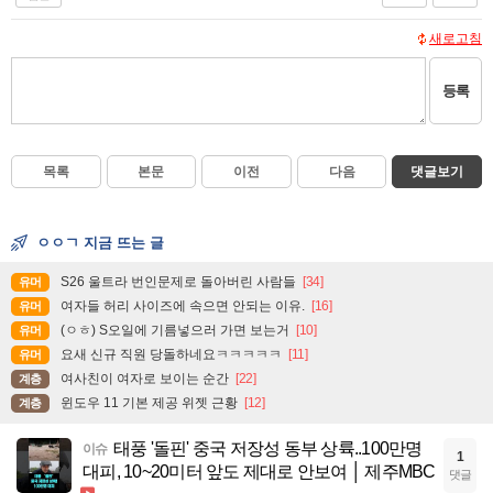
새로고침
등록
목록
본문
이전
다음
댓글보기
ㅇㅇㄱ 지금 뜨는 글
S26 울트라 번인문제로 돌아버린 사람들
[34]
유머
여자들 허리 사이즈에 속으면 안되는 이유.
[16]
유머
(ㅇㅎ) S오일에 기름넣으러 가면 보는거
[10]
유머
요새 신규 직원 당돌하네요ㅋㅋㅋㅋㅋ
[11]
유머
여사친이 여자로 보이는 순간
[22]
계층
윈도우 11 기본 제공 위젯 근황
[12]
계층
태풍 '돌핀' 중국 저장성 동부 상륙..100만명
이슈
1
대피, 10~20미터 앞도 제대로 안보여 │ 제주MBC
댓글