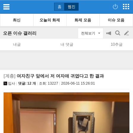
홈
웹진
최신
오늘의 화제
화제 모음
이슈 모음
오픈 이슈 갤러리
전체보기
공
검
글
지
색
내글
내 댓글
10추글
on/off
쓰
기
[계층]
여자친구 앞에서 저 여자애 귀엽다고 한 결과
입사
댓글: 12 개
조회:
13227
2026-06-11 15:26:01