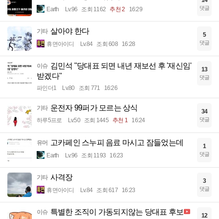
14
댓글
Earth
Lv.96
조회 1162
추천 2
16:29
살아야 한다
기타
5
댓글
휴면아이디
Lv.84
조회 608
16:28
김민석 "당대표 되면 내년 재보선 후 '재신임'
이슈
13
받겠다"
댓글
파인더1
Lv.80
조회 771
16:26
운전자 99퍼가 모르는 상식
기타
34
댓글
하루5프로
Lv.50
조회 1445
추천 1
16:24
고카페인 스누피 음료 마시고 잠들었는데
유머
1
댓글
Earth
Lv.96
조회 1193
16:23
사격장
기타
3
댓글
휴면아이디
Lv.84
조회 617
16:23
특별한 조직이 가동되지않는 당대표 후보
이슈
12