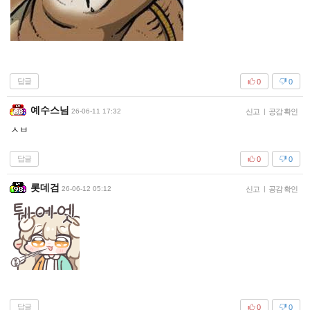
답글
0
0
예수스님
26-06-11 17:32
신고
|
공감 확인
ㅅㅂ
답글
0
0
롯데검
26-06-12 05:12
신고
|
공감 확인
답글
0
0