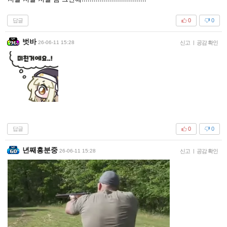
답글
0
0
벗바
26-06-11 15:28
신고
|
공감 확인
답글
0
0
년째흥분중
26-06-11 15:28
신고
|
공감 확인