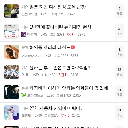
일본 지진 피해현장 도독 근황
이슈
2
댓글
빈센트멧젠
Lv.60
조회 1951
23:43
1년만에 끝나버린 뉴이재명 현상
이슈
28
댓글
마검귀
Lv.83
조회 2684
추천 4
23:41
허언증 갤러리 레전드
유머
1
댓글
머머머머머며
Lv.38
조회 1222
23:38
원하는 후보 안뽑으면 다 2찍임?
이슈
52
댓글
Disifi
Lv.39
조회 1488
추천 11
23:37
제작비가 이해가 안되는 영화들이 좀 있네..
유머
11
댓글
드라고노브
Lv.90
조회 1766
23:35
??? : 자동차 진입이 어렵네..
이슈
11
댓글
꿻뻵뗗
Lv.90
조회 3370
추천 1
23:01