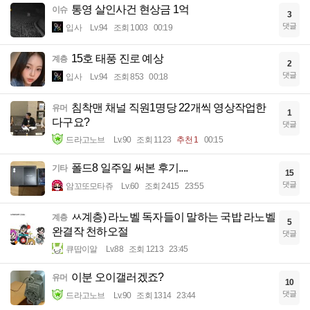
통영 살인사건 현상금 1억
이슈
3
댓글
입사
Lv.94
조회 1003
00:19
15호 태풍 진로 예상
계층
2
댓글
입사
Lv.94
조회 853
00:18
침착맨 채널 직원1명당 22개씩 영상작업한
유머
1
다구요?
댓글
드라고노브
Lv.90
조회 1123
추천 1
00:15
폴드8 일주일 써본 후기....
기타
15
댓글
암꼬또모타쥬
Lv.60
조회 2415
23:55
ㅆ계층) 라노벨 독자들이 말하는 국밥 라노벨
계층
5
완결작 천하오절
댓글
큐땁이알
Lv.88
조회 1213
23:45
이분 오이갤러겠죠?
유머
10
댓글
드라고노브
Lv.90
조회 1314
23:44