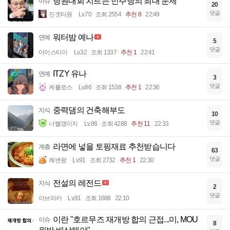
당원대회 치르는 민주당의 최대 문제
이슈
20
댓글
진겟타원
Lv.70
조회 2554
추천 8
22:49
워터밤 예나
연예
5
댓글
아이스티이
Lv.32
조회 1337
추천 1
22:41
ITZY 유나
연예
3
댓글
케를로스
Lv.86
조회 1538
추천 1
22:36
중력댐의 건축해부도
지식
10
댓글
너빨갱이지
Lv.86
조회 4288
추천 11
22:33
라면에 넣을 토핑재료 추천받습니다
계층
63
댓글
쾌변왕
Lv.91
조회 2732
추천 1
22:30
전설의 레전드
지식
2
댓글
아브라카
Lv.91
조회 1688
22:10
이란 "호르무즈 재개방 합의 근접...미, MOU
이슈
8