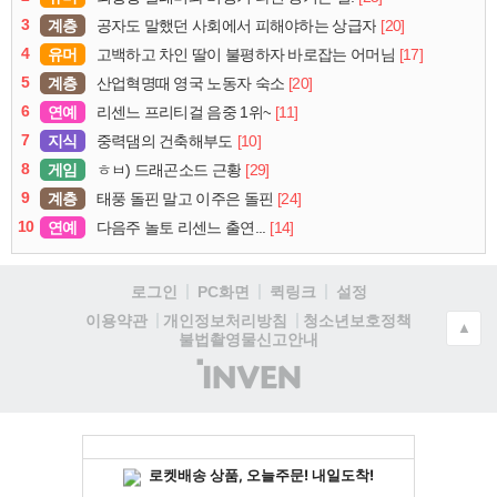
3
계층
[20]
공자도 말했던 사회에서 피해야하는 상급자
4
유머
[17]
고백하고 차인 딸이 불평하자 바로잡는 어머님
5
계층
[20]
산업혁명때 영국 노동자 숙소
6
연예
[11]
리센느 프리티걸 음중 1위~
7
지식
[10]
중력댐의 건축해부도
8
게임
[29]
ㅎㅂ) 드래곤소드 근황
9
계층
[24]
태풍 돌핀 말고 이주은 돌핀
10
연예
[14]
다음주 놀토 리센느 출연...
로그인
PC화면
퀵링크
설정
청소년보호정책
이용약관
개인정보처리방침
▲
불법촬영물신고안내
(주)
인
벤