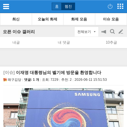
홈
웹진
최신
오늘의 화제
화제 모음
이슈 모음
오픈 이슈 갤러리
전체보기
공
검
글
지
색
내글
내 댓글
10추글
on/off
쓰
기
[이슈]
이재명 대통령님의 벨기에 방문을 환영합니다
왜구김당
댓글: 1 개
조회:
7229
추천:
2
2026-06-11 15:51:53