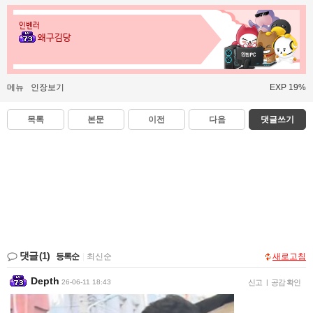
인벤러
왜구김당
메뉴
인장보기
EXP 19%
목록
본문
이전
다음
댓글쓰기
댓글
(1)
등록순
|
최신순
새로고침
Depth
26-06-11 18:43
신고
|
공감 확인