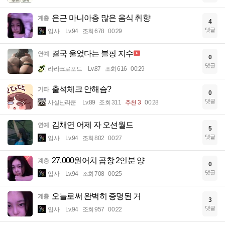
은근 마니아층 많은 음식 취향
계층
4
댓글
입사
Lv.94
조회 678
00:29
결국 울었다는 블핑 지수
연예
0
댓글
라라크로포드
Lv.87
조회 616
00:29
출석체크 안해슴?
기타
0
댓글
사실난라쿤
Lv.89
조회 311
추천 3
00:28
김채연 어제 자 오션월드
연예
5
댓글
입사
Lv.94
조회 802
00:27
27,000원어치 곱창 2인분 양
계층
0
댓글
입사
Lv.94
조회 708
00:25
오늘로써 완벽히 증명된 거
계층
3
댓글
입사
Lv.94
조회 957
00:22