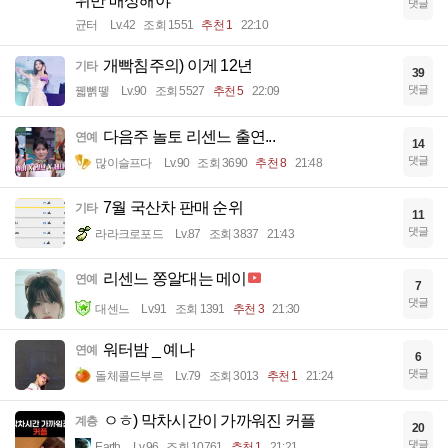
위반 배상해야"
댓글
균터
Lv.42
조회 1551
추천 1
22:10
개빡침주의) 이게 12년
기타
39
댓글
꿻뻵뗗
Lv.90
조회 5527
추천 5
22:09
다음주 놀토 리센느 출연...
연예
14
댓글
많이슬프다
Lv.90
조회 3690
추천 8
21:48
7월 국산차 판매 순위
기타
11
댓글
라라크로포드
Lv.87
조회 3837
21:43
리센느 쫑알대는 메이
연예
7
댓글
대센느
Lv.91
조회 1391
추천 3
21:30
워터밤 _ 예나
연예
6
댓글
돌체콜드부르
Lv.79
조회 3013
추천 1
21:24
ㅇㅎ) 막차시간이 가까워진 커플
계층
20
댓글
Earth
Lv.96
조회 10761
추천 1
21:21