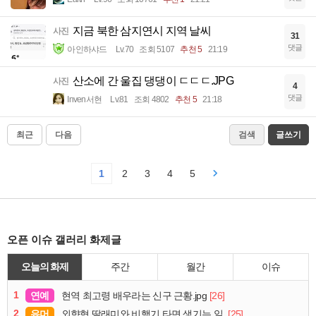
지금 북한 삼지연시 지역 날씨
사진
31
댓글
아인하샤드
Lv.70
조회 5107
추천 5
21:19
산소에 간 울집 댕댕이 ㄷㄷㄷ.JPG
사진
4
댓글
Inven서현
Lv.81
조회 4802
추천 5
21:18
최근
다음
검색
글쓰기
1
2
3
4
5
오픈 이슈 갤러리 화제글
오늘의 화제
주간
월간
이슈
1
연예
[26]
현역 최고령 배우라는 신구 근황.jpg
2
유머
[25]
외향형 딸래미와 비행기 타면 생기는 일.