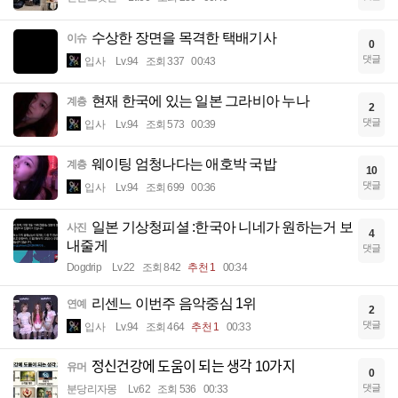
수상한 장면을 목격한 택배기사
이슈
0
댓글
입사
Lv.94
조회 337
00:43
현재 한국에 있는 일본 그라비아 누나
계층
2
댓글
입사
Lv.94
조회 573
00:39
웨이팅 엄청나다는 애호박 국밥
계층
10
댓글
입사
Lv.94
조회 699
00:36
일본 기상청피셜 :한국아 니네가 원하는거 보
사진
4
내줄게
댓글
Dogdrip
Lv.22
조회 842
추천 1
00:34
리센느 이번주 음악중심 1위
연예
2
댓글
입사
Lv.94
조회 464
추천 1
00:33
정신건강에 도움이 되는 생각 10가지
유머
0
댓글
분당리자몽
Lv.62
조회 536
00:33