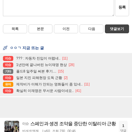
등록
목록
본문
이전
다음
댓글보기
ㅇㅇㄱ 지금 뜨는 글
??? : 자동차 진입이 어렵네..
[11]
이슈
1년만에 끝나버린 뉴이재명 현상
[28]
이슈
폴드8 일주일 써본 후기....
[15]
기타
일본 지진 피해현장 도독 근황
[2]
이슈
제작비가 이해가 안되는 영화들이 좀 있네..
[11]
유머
확실히 이재명은 무서운 사람이네요..
[41]
이슈
스페인과 솅겐 조약을 중단한 이탈리아 근황
이슈
1
댓글
빈센트멧젠
Lv.60
조회 230
00:46