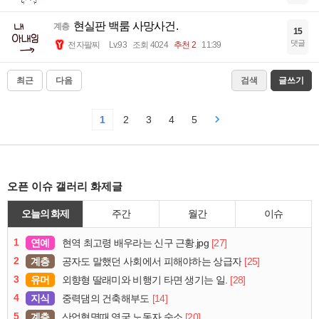
현실판 백룸 사망사건.
계층
15
댓글
전자팔찌
Lv.93
조회 4024
추천 2
11:39
최근
다음
검색
글쓰기
1
2
3
4
5
오픈 이슈 갤러리 화제글
오늘의 화제
주간
월간
이슈
1
연예
[27]
현역 최고령 배우라는 신구 근황.jpg
2
계층
[25]
공자도 말했던 사회에서 피해야하는 상급자
3
유머
[28]
외향형 딸래미와 비행기 타면 생기는 일.
4
지식
[14]
중력댐의 건축해부도
5
계층
[20]
산업혁명때 영국 노동자 숙소