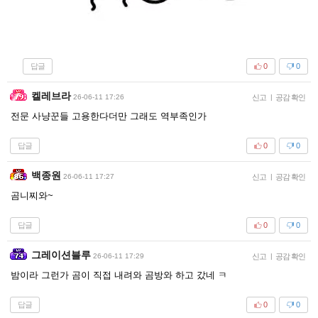
답글
0
0
켈레브라
26-06-11 17:26
신고
|
공감 확인
전문 사냥꾼들 고용한다더만 그래도 역부족인가
답글
0
0
백종원
26-06-11 17:27
신고
|
공감 확인
곰니찌와~
답글
0
0
그레이션블루
26-06-11 17:29
신고
|
공감 확인
밤이라 그런가 곰이 직접 내려와 곰방와 하고 갔네 ㅋ
답글
0
0