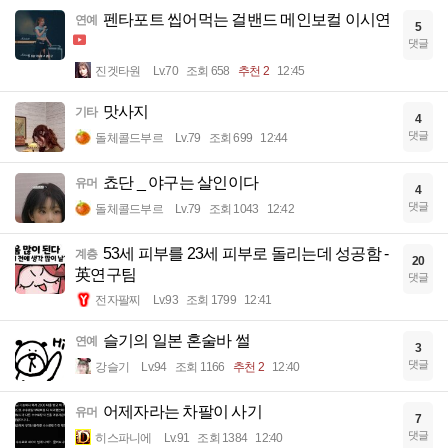
펜타포트 씹어먹는 걸밴드 메인보컬 이시연
연예
5
댓글
진겟타원
Lv.70
조회 658
추천 2
12:45
맛사지
기타
4
댓글
돌체콜드부르
Lv.79
조회 699
12:44
쵸단 _ 야구는 살인이다
유머
4
댓글
돌체콜드부르
Lv.79
조회 1043
12:42
53세 피부를 23세 피부로 돌리는데 성공함 -
계층
20
英연구팀
댓글
전자팔찌
Lv.93
조회 1799
12:41
슬기의 일본 혼술바 썰
연예
3
댓글
강슬기
Lv.94
조회 1166
추천 2
12:40
어제자라는 차팔이 사기
유머
7
댓글
히스파니에
Lv.91
조회 1384
12:40