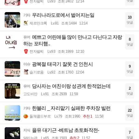
댓글
전자팔찌
Lv.93
조회 2402
12:14
우리나라도로에서 벌어지는일
기타
10
댓글
제르만크록
Lv.81
조회 1484
12:14
예쁘고 어린애들 많이 만나고 다닌다고 자랑
유머
8
하는 포티햄..
댓글
전자팔찌
Lv.93
조회 1999
12:10
광복절 태극기 잘못 건 인천시
이슈
9
댓글
슬기로움
Lv.92
조회 1760
12:04
당사자는 여친이랑 성관계 한적없는데
유머
2
댓글
고도비만
Lv.91
조회 2939
11:59
한블리 _ 자리맡기 실패한 주차장 빌런
기타
22
댓글
돌체콜드부르
Lv.79
조회 1990
추천 1
11:58
을유 대기근 -베트남 초토화작전-
지식
7
댓글
달리는관
Lv.65
조회 1503
추천 2
11:57