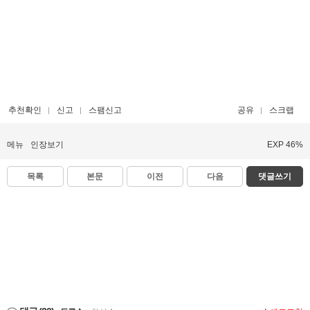
추천확인
신고
스팸신고
공유
스크랩
메뉴
인장보기
EXP 46%
목록
본문
이전
다음
댓글쓰기