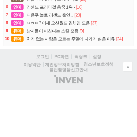
6
연예
[16]
리센느 프리티걸 음중 1위~
7
연예
[23]
다음주 놀토 리센느 출연...
8
연예
[37]
ㅇㅎㅂ? 어제 오션월드 김채연 모음
9
유머
[9]
남자들이 미친다는 스킬 모음
10
유머
[24]
차가 없는 사람은 모르는 주말에 나가기 싫은 이유
로그인
PC화면
퀵링크
설정
청소년보호정책
이용약관
개인정보처리방침
▲
불법촬영물신고안내
(주)
인
벤