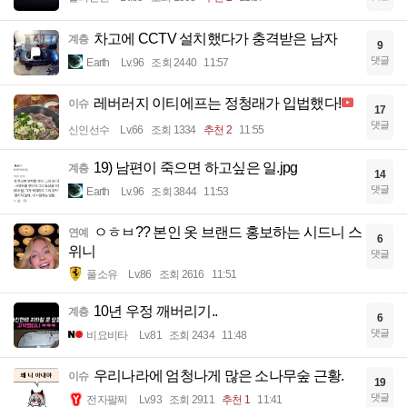
차고에 CCTV 설치했다가 충격받은 남자
계층
9
댓글
Earth
Lv.96
조회 2440
11:57
레버러지 이티에프는 정청래가 입법했다!
이슈
17
댓글
신인선수
Lv.66
조회 1334
추천 2
11:55
19) 남편이 죽으면 하고싶은 일.jpg
계층
14
댓글
Earth
Lv.96
조회 3844
11:53
ㅇㅎㅂ?? 본인 옷 브랜드 홍보하는 시드니 스
연예
6
위니
댓글
풀소유
Lv.86
조회 2616
11:51
10년 우정 깨버리기..
계층
6
댓글
비요비타
Lv.81
조회 2434
11:48
우리나라에 엄청나게 많은 소나무숲 근황.
이슈
19
댓글
전자팔찌
Lv.93
조회 2911
추천 1
11:41