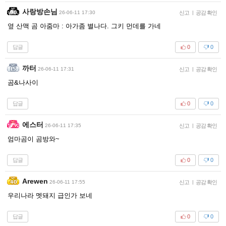
사랑방손님
26-06-11 17:30
신고
|
공감 확인
옆 산맥 곰 아줌마 : 아가좀 별나다. 그키 먼데를 가네
답글
0
0
까터
26-06-11 17:31
신고
|
공감 확인
곰&나사이
답글
0
0
에스터
26-06-11 17:35
신고
|
공감 확인
엄마곰이 곰방와~
답글
0
0
Arewen
26-06-11 17:55
신고
|
공감 확인
우리나라 멧돼지 급인가 보네
답글
0
0