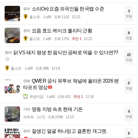
소리On) 요즘 외국인들 한국랩 수준
유머
3
댓글
풀소유
Lv.86
조회 1110
12:23
요즘 효도 케이크 퀄리티 근황
유머
8
댓글
풀소유
Lv.86
조회 1751
추천 1
12:22
닭 VS 돼지 평생 한 음식만 공짜로 먹을 수 있다면??
유머
22
댓글
풀소유
Lv.86
조회 996
12:19
QWER 공식 유투브 채널에 올라온 2026 펜
연예
0
타포트 영상
댓글
큐땁이알
Lv.88
조회 631
추천 1
12:18
영동 지방 속초 현재 기온
기타
4
댓글
과속좌
Lv.71
조회 2098
12:15
잘생긴 얼굴 하나믿고 결혼한 개그맨.
유머
6