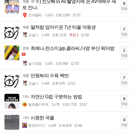
ㅇㅎ) 친오빠와 AV촬영지에 온 AV여배우 세
계층
9
토 칸나.
댓글
전자팔찌
Lv.93
조회 1390
12:57
딸처럼 업어키운 7년 터울 여동생
계층
7
댓글
강슬기
Lv.94
조회 1132
추천 1
12:56
최예나,전소미,jyp,클라씨,다영 부산 워터밤
연예
1
댓글
슬기로움
Lv.92
조회 560
12:53
만원짜리 수육 백반
계층
7
댓글
강슬기
Lv.94
조회 978
12:51
자연산 G컵 구분하는 방법
기타
9
댓글
돌체콜드부르
Lv.79
조회 1726
12:47
시원한 국물
기타
4
댓글
휴면아이디
Lv.84
조회 828
12:46