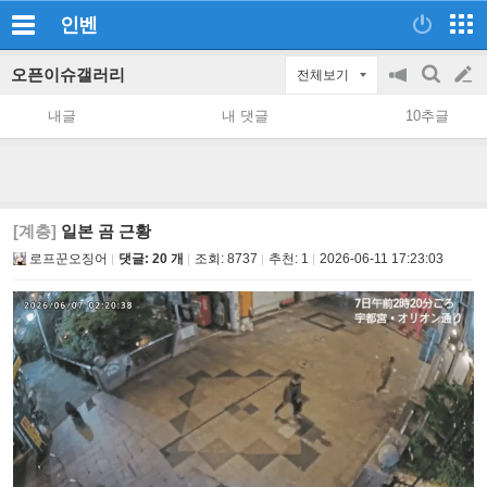
인벤
오픈이슈갤러리
전체보기
공
검
글
지
색
내글
내 댓글
10추글
on/off
쓰
기
[계층]
일본 곰 근황
로프꾼오징어
댓글: 20 개
조회:
8737
추천:
1
2026-06-11 17:23:03