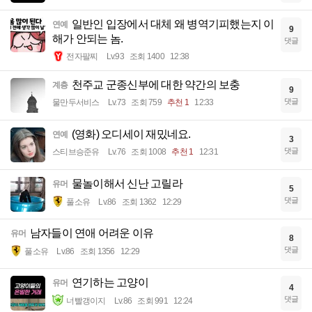
일반인 입장에서 대체 왜 병역기피했는지 이
연예
9
해가 안되는 놈.
댓글
전자팔찌
Lv.93
조회 1400
12:38
천주교 군종신부에 대한 약간의 보충
계층
9
댓글
물만두서비스
Lv.73
조회 759
추천 1
12:33
(영화) 오디세이 재밌네요.
연예
3
댓글
스티브승준유
Lv.76
조회 1008
추천 1
12:31
물놀이해서 신난 고릴라
유머
5
댓글
풀소유
Lv.86
조회 1362
12:29
남자들이 연애 어려운 이유
유머
8
댓글
풀소유
Lv.86
조회 1356
12:29
연기하는 고양이
유머
4
댓글
너빨갱이지
Lv.86
조회 991
12:24