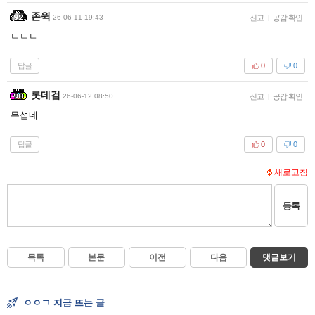
존윅
26-06-11 19:43
신고
|
공감 확인
ㄷㄷㄷ
답글
0
0
롯데검
26-06-12 08:50
신고
|
공감 확인
무섭네
답글
0
0
새로고침
등록
목록
본문
이전
다음
댓글보기
ㅇㅇㄱ 지금 뜨는 글