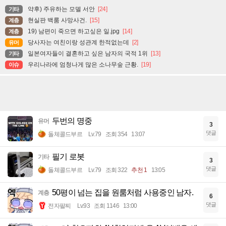
약후) 주유하는 모델 서안
[24]
기타
현실판 백룸 사망사건.
[15]
계층
19) 남편이 죽으면 하고싶은 일.jpg
[14]
계층
당사자는 여친이랑 성관계 한적없는데
[2]
유머
일본여자들이 결혼하고 싶은 남자의 국적 1위
[13]
기타
우리나라에 엄청나게 많은 소나무숲 근황.
[19]
이슈
두번의 명중
유머
3
댓글
돌체콜드부르
Lv.79
조회 354
13:07
필기 로봇
기타
3
댓글
돌체콜드부르
Lv.79
조회 322
추천 1
13:05
50평이 넘는 집을 원룸처럼 사용중인 남자.
계층
6
댓글
전자팔찌
Lv.93
조회 1146
13:00