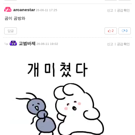
arcanestar
26-06-11 17:25
신고
|
공감 확인
곰이 곰방와
답글
2
0
교범바제
26-06-11 19:02
신고
|
공감 확인