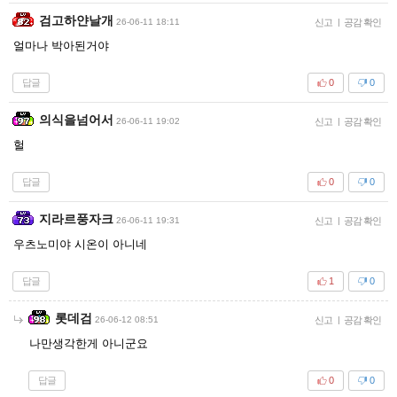
검고하얀날개
26-06-11 18:11
신고
|
공감 확인
얼마나 박아된거야
답글
0
0
의식을넘어서
26-06-11 19:02
신고
|
공감 확인
헐
답글
0
0
지라르풍자크
26-06-11 19:31
신고
|
공감 확인
우츠노미야 시온이 아니네
답글
1
0
롯데검
26-06-12 08:51
신고
|
공감 확인
나만생각한게 아니군요
답글
0
0