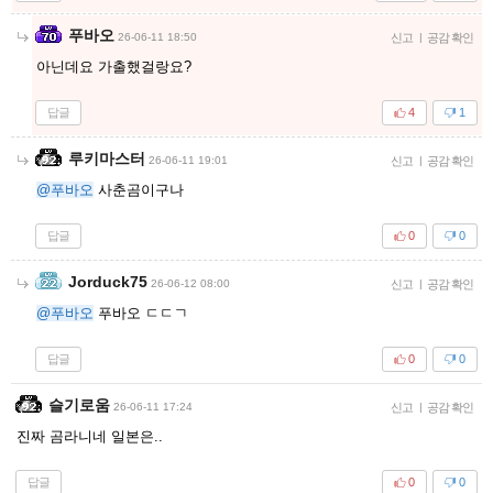
푸바오
26-06-11 18:50
신고
|
공감 확인
아닌데요 가출했걸랑요?
답글
4
1
루키마스터
26-06-11 19:01
신고
|
공감 확인
@푸바오
사춘곰이구나
답글
0
0
Jorduck75
26-06-12 08:00
신고
|
공감 확인
@푸바오
푸바오 ㄷㄷㄱ
답글
0
0
슬기로움
26-06-11 17:24
신고
|
공감 확인
진짜 곰라니네 일본은..
답글
0
0