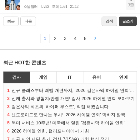
댓글
소울딜러
Lv.92
조회 1591
21:12
최근
다음
검색
글쓰기
1
2
3
4
5
최근 HOT한 콘텐츠
검사
게임
IT
유머
연예
1
신규 클래스부터 레벨 개편까지, '2026 검은사막 하이델 연회' 총정리
2
신캐 출시와 경험치/만렙 개편! 검사 2026 하이델 연회 모아보기
3
검은사막 최초의 '하이퍼 부스트', 직접 해봤습니다
4
넨도로이드로 만나는 우사! '2026 하이델 연회' 막바지 깜짝 공개
5
북미 서비스 10주년! 미국에서 열린 '검은사막 하이델 연회'
6
2026 하이델 연회, 캘리포니아에서 개최
7
신규 피의 제단 추가, 검사 7/15(수) 패치 핵심 정리