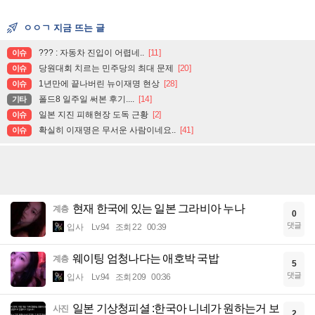
ㅇㅇㄱ 지금 뜨는 글
??? : 자동차 진입이 어렵네..
[11]
이슈
당원대회 치르는 민주당의 최대 문제
[20]
이슈
1년만에 끝나버린 뉴이재명 현상
[28]
이슈
폴드8 일주일 써본 후기....
[14]
기타
일본 지진 피해현장 도독 근황
[2]
이슈
확실히 이재명은 무서운 사람이네요..
[41]
이슈
현재 한국에 있는 일본 그라비아 누나
계층
0
댓글
입사
Lv.94
조회 22
00:39
웨이팅 엄청나다는 애호박 국밥
계층
5
댓글
입사
Lv.94
조회 209
00:36
일본 기상청피셜 :한국아 니네가 원하는거 보
사진
2