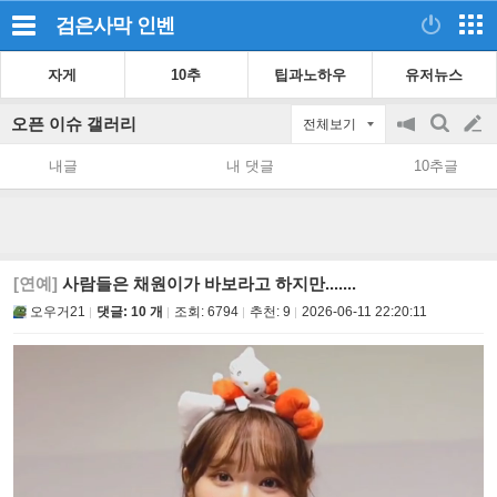
검은사막
인벤
자게
10추
팁과노하우
유저뉴스
오픈 이슈 갤러리
전체보기
공
검
글
지
색
내글
내 댓글
10추글
on/off
쓰
기
[연예]
사람들은 채원이가 바보라고 하지만.......
오우거21
댓글: 10 개
조회:
6794
추천:
9
2026-06-11 22:20:11