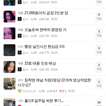
댓글
입사
Lv.94
조회 514
00:27
27,000원어치 곱창 2인분 양
계층
0
댓글
입사
Lv.94
조회 538
00:25
오늘로써 완벽히 증명된 거
계층
3
댓글
입사
Lv.94
조회 730
00:22
통영 살인사건 현상금 1억
이슈
3
댓글
입사
Lv.94
조회 770
00:19
15호 태풍 진로 예상
계층
2
댓글
입사
Lv.94
조회 705
00:18
침착맨 채널 직원1명당 22개씩 영상작업한
유머
1
다구요?
댓글
드라고노브
Lv.90
조회 914
추천 1
00:15
폴드8 일주일 써본 후기....
기타
14