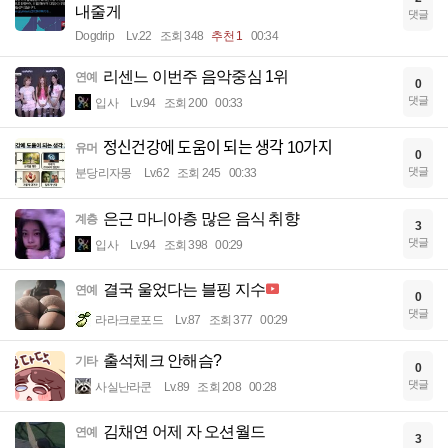
내줄게
댓글
Dogdrip
Lv.22
조회 348
추천 1
00:34
리센느 이번주 음악중심 1위
연예
0
댓글
입사
Lv.94
조회 200
00:33
정신건강에 도움이 되는 생각 10가지
유머
0
댓글
분당리자몽
Lv.62
조회 245
00:33
은근 마니아층 많은 음식 취향
계층
3
댓글
입사
Lv.94
조회 398
00:29
결국 울었다는 블핑 지수
연예
0
댓글
라라크로포드
Lv.87
조회 377
00:29
출석체크 안해슴?
기타
0
댓글
사실난라쿤
Lv.89
조회 208
00:28
김채연 어제 자 오션월드
연예
3