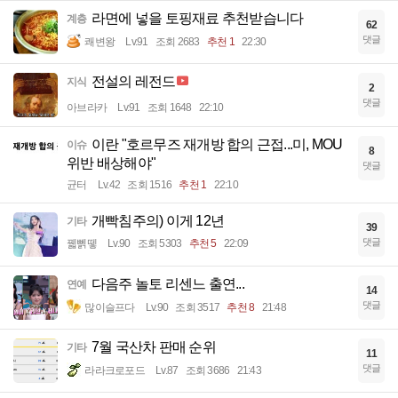
라면에 넣을 토핑재료 추천받습니다
계층
62
댓글
쾌변왕
Lv.91
조회 2683
추천 1
22:30
전설의 레전드
지식
2
댓글
아브라카
Lv.91
조회 1648
22:10
이란 "호르무즈 재개방 합의 근접...미, MOU
이슈
8
위반 배상해야"
댓글
균터
Lv.42
조회 1516
추천 1
22:10
개빡침주의) 이게 12년
기타
39
댓글
꿻뻵뗗
Lv.90
조회 5303
추천 5
22:09
다음주 놀토 리센느 출연...
연예
14
댓글
많이슬프다
Lv.90
조회 3517
추천 8
21:48
7월 국산차 판매 순위
기타
11
댓글
라라크로포드
Lv.87
조회 3686
21:43