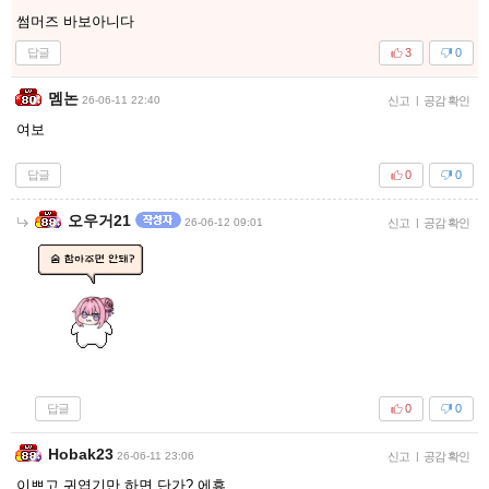
썸머즈 바보아니다
답글
3
0
멤논
26-06-11 22:40
신고
|
공감 확인
여보
답글
0
0
오우거21
26-06-12 09:01
신고
|
공감 확인
답글
0
0
Hobak23
26-06-11 23:06
신고
|
공감 확인
이쁘고 귀엽기만 하면 단가? 에휴