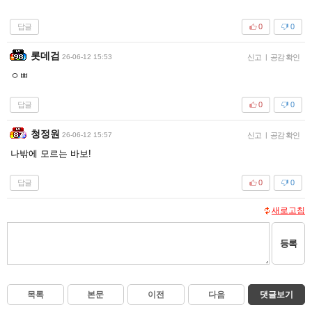
답글
0
0
롯데검
26-06-12 15:53
신고
|
공감 확인
ㅇㅃ
답글
0
0
청정원
26-06-12 15:57
신고
|
공감 확인
나밖에 모르는 바보!
답글
0
0
새로고침
등록
목록
본문
이전
다음
댓글보기