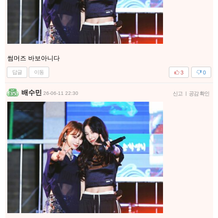
썸머즈 바보아니다
답글
이동
3
0
배수민
26-06-11 22:30
신고
|
공감 확인