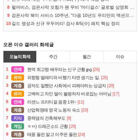
8
펄어비스, 검은사막 모험가 팬 무비 '마디걸스' 글로벌 상영회 개최
9
검은사막 북미 서비스 10주년, "다음 10년도 우리만의 액션으로"
10
길드 명성과 신규 우두머리! 검사 8/5(수) 패치 핵심 정리
오픈 이슈 갤러리 화제글
오늘의 화제
주간
월간
이슈
1
연예
[26]
현역 최고령 배우라는 신구 근황.jpg
2
유머
[25]
외향형 딸래미와 비행기 타면 생기는 일.
3
계층
[20]
공자도 말했던 사회에서 피해야하는 상급자
4
유머
[17]
고백하고 차인 딸이 불평하자 바로잡는 어머님
5
연예
[11]
리센느 프리티걸 음중 1위~
6
계층
[20]
산업혁명때 영국 노동자 숙소
7
지식
[9]
중력댐의 건축해부도
8
게임
[29]
ㅎㅂ) 드래곤소드 근황
9
계층
[24]
태풍 돌핀 말고 이주은 돌핀