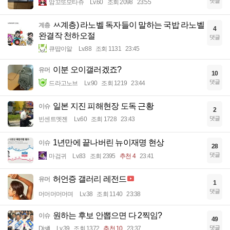
댓글
암꼬또모타쥬
Lv.60
조회 2098
23:55
ㅆ계층) 라노벨 독자들이 말하는 국밥 라노벨
계층
4
완결작 천하오절
댓글
큐땁이알
Lv.88
조회 1131
23:45
이분 오이갤러겠죠?
유머
10
댓글
드라고노브
Lv.90
조회 1219
23:44
일본 지진 피해현장 도독 근황
이슈
2
댓글
빈센트멧젠
Lv.60
조회 1728
23:43
1년만에 끝나버린 뉴이재명 현상
이슈
28
댓글
마검귀
Lv.83
조회 2395
추천 4
23:41
허언증 갤러리 레전드
유머
1
댓글
머머머머머며
Lv.38
조회 1140
23:38
원하는 후보 안뽑으면 다 2찍임?
이슈
49
댓글
Disifi
Lv.39
조회 1372
추천 10
23:37