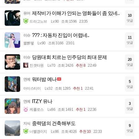
제작비가 이해가 안되는 영화들이 좀 있네..
유머
10
댓글
드라고노브
Lv.90
조회 1596
23:35
??? : 자동차 진입이 어렵네..
이슈
11
댓글
꿻뻵뗗
Lv.90
조회 3166
23:01
당원대회 치르는 민주당의 최대 문제
이슈
20
댓글
진겟타원
Lv.70
조회 2426
추천 8
22:49
워터밤 예나
연예
5
댓글
아이스티이
Lv.32
조회 1285
추천 1
22:41
ITZY 유나
연예
3
댓글
케를로스
Lv.86
조회 1491
추천 1
22:36
중력댐의 건축해부도
지식
9
댓글
너빨갱이지
Lv.86
조회 4026
추천 10
22:33