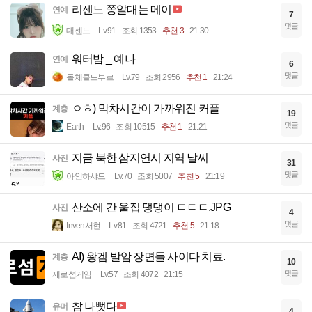
리센느 쫑알대는 메이
연예
7
댓글
대센느
Lv.91
조회 1353
추천 3
21:30
워터밤 _ 예나
연예
6
댓글
돌체콜드부르
Lv.79
조회 2956
추천 1
21:24
ㅇㅎ) 막차시간이 가까워진 커플
계층
19
댓글
Earth
Lv.96
조회 10515
추천 1
21:21
지금 북한 삼지연시 지역 날씨
사진
31
댓글
아인하샤드
Lv.70
조회 5007
추천 5
21:19
산소에 간 울집 댕댕이 ㄷㄷㄷ.JPG
사진
4
댓글
Inven서현
Lv.81
조회 4721
추천 5
21:18
AI) 왕겜 발암 장면들 사이다 치료.
계층
10
댓글
제로섬게임
Lv.57
조회 4072
21:15
참 나뻣다
유머
4