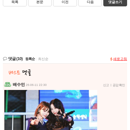
목록
본문
이전
다음
댓글쓰기
댓글
(10)
등록순
|
최신순
새로고침
배수민
26-06-11 22:30
신고
|
공감 확인