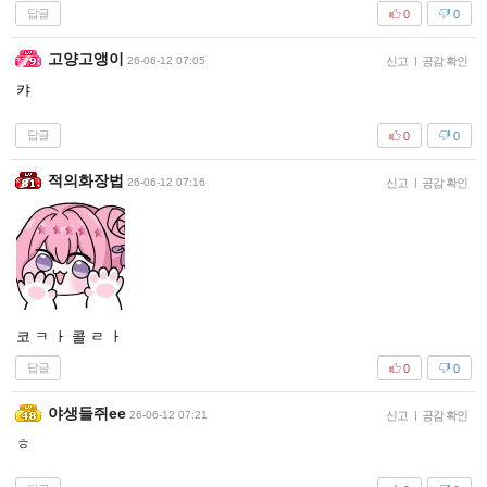
답글
0
0
고양고앵이
26-06-12 07:05
신고
|
공감 확인
캬
답글
0
0
적의화장법
26-06-12 07:16
신고
|
공감 확인
코 ㅋ ㅏ 콜 ㄹ ㅏ
답글
0
0
야생들쥐ee
26-06-12 07:21
신고
|
공감 확인
ㅎ