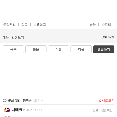
추천확인
신고
스팸신고
공유
스크랩
메뉴
인장보기
EXP 62%
목록
본문
이전
다음
댓글쓰기
댓글
(32)
등록순
|
최신순
새로고침
나메크
26-06-12 00:01
신고
|
공감 확인