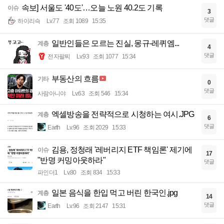
속보] 서울도 '40도'…오늘 노원 40.2도 기록
이슈
3
댓글
하이리슥
Lv.77
조회 1089
15:35
일반인들은 모르는 진실, 몽규-레퀴엠...
계층
4
댓글
전자팔찌
Lv.93
조회 1077
15:34
부동산의 흐름
기타
0
댓글
사람아니야
Lv.63
조회 546
15:34
엑셀방송을 전략적으로 시청하는 여시.JPG
계층
6
댓글
Earth
Lv.96
조회 2029
15:33
김용, 정청래 '레버리지 ETF 책임론' 제기에
이슈
17
"반명 커밍아웃하라"
댓글
파인더1
Lv.80
조회 834
15:33
일본 음식을 한입 먹고 버린 한국인.jpg
계층
14
댓글
Earth
Lv.96
조회 2147
15:31