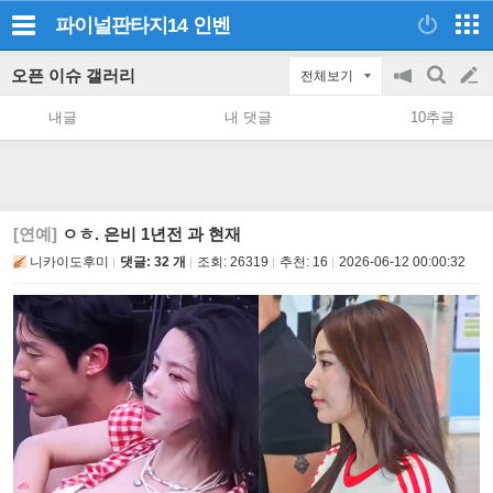
파이널판타지14
인벤
오픈 이슈 갤러리
전체보기
공
검
글
지
색
내글
내 댓글
10추글
on/off
쓰
기
[연예]
ㅇㅎ. 은비 1년전 과 현재
니카이도후미
댓글: 32 개
조회:
26319
추천:
16
2026-06-12 00:00:32