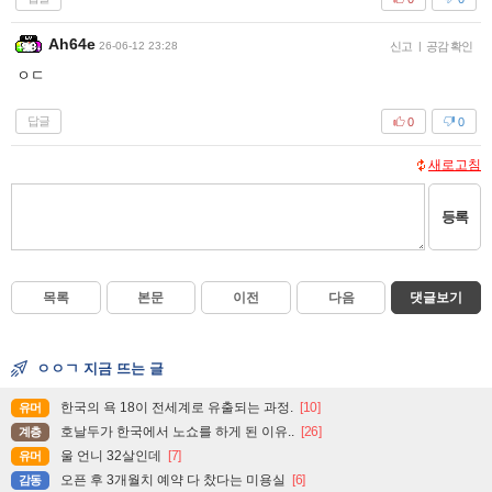
Ah64e
26-06-12 23:28
신고
|
공감 확인
ㅇㄷ
답글
0
0
새로고침
등록
목록
본문
이전
다음
댓글보기
ㅇㅇㄱ 지금 뜨는 글
한국의 욕 18이 전세계로 유출되는 과정.
[10]
유머
호날두가 한국에서 노쇼를 하게 된 이유..
[26]
계층
울 언니 32살인데
[7]
유머
오픈 후 3개월치 예약 다 찼다는 미용실
[6]
감동