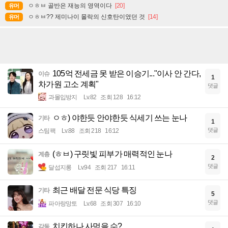
ㅇㅎㅂ 골반은 재능의 영역이다
[20]
유머
ㅇㅎㅂ?? 제미나이 몰락의 신호탄이였던 것
[14]
유머
105억 전세금 못 받은 이승기..."이사 안 간다,
이슈
1
차가원 고소 계획"
댓글
과몰입방지
Lv.82
조회 128
16:12
ㅇㅎ) 야한듯 안야한듯 식세기 쓰는 눈나
기타
1
댓글
스팀팩
Lv.88
조회 218
16:12
(ㅎㅂ) 구릿빛 피부가 매력적인 눈나
계층
2
댓글
달섭지롱
Lv.94
조회 217
16:11
최근 배달 전문 식당 특징
기타
5
댓글
파아랑망토
Lv.68
조회 307
16:10
치킨하나 사먹을 수?
감동