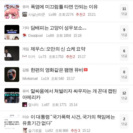
폭염에 미끄럼틀 타면 안되는 이유
유머
11
댓글
사실난라쿤
Lv.89
조회 2274
추천 2
15:21
담배피는 고양이 성우보소....
기타
9
댓글
Deadpool
Lv.88
조회 1858
15:18
제우스: 오만의 신 쇼케 요약
게임
6
댓글
미카
Lv.73
조회 1753
추천 2
15:17
한편의 영화같은 팸맨 뮤비
감동
0
댓글
Worksmart
Lv.19
조회 540
15:17
말싸움에서 쳐발리자 싸우자는 개 꼰대 캡틴
유머
12
아메리카
댓글
옆사마
Lv.87
조회 1771
15:14
이 대통령 "국가폭력 사건, 국가의 책임에는
이슈
2
유효기간 없다"
댓글
슬기로움
Lv.92
조회 868
추천 3
15:12