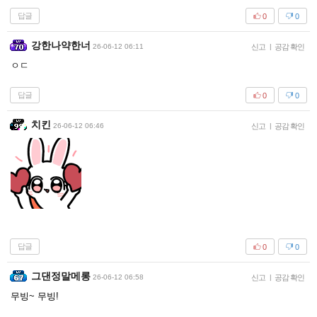
답글
0
0
강한나약한너
26-06-12 06:11
신고
|
공감 확인
ㅇㄷ
답글
0
0
치킨
26-06-12 06:46
신고
|
공감 확인
답글
0
0
그댄정말메롱
26-06-12 06:58
신고
|
공감 확인
무빙~ 무빙!