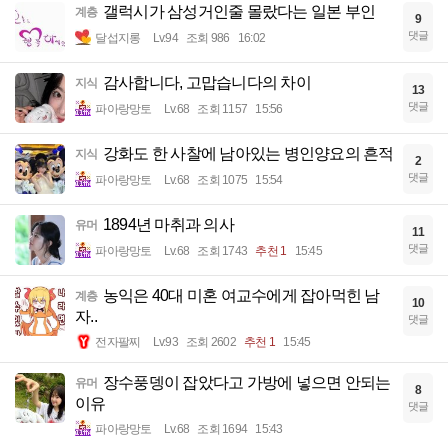
갤럭시가 삼성거인줄 몰랐다는 일본 부인
계층
9
댓글
달섭지롱
Lv.94
조회 986
16:02
감사합니다, 고맙습니다의 차이
지식
13
댓글
파아랑망토
Lv.68
조회 1157
15:56
강화도 한 사찰에 남아있는 병인양요의 흔적
지식
2
댓글
파아랑망토
Lv.68
조회 1075
15:54
1894년 마취과 의사
유머
11
댓글
파아랑망토
Lv.68
조회 1743
추천 1
15:45
농익은 40대 미혼 여교수에게 잡아먹힌 남
계층
10
자..
댓글
전자팔찌
Lv.93
조회 2602
추천 1
15:45
장수풍뎅이 잡았다고 가방에 넣으면 안되는
유머
8
이유
댓글
파아랑망토
Lv.68
조회 1694
15:43