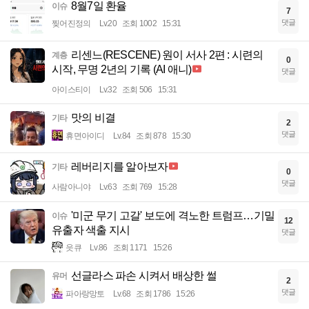
8월7일 환율
이슈
7
댓글
찢어진정의
Lv.20
조회 1002
15:31
리센느(RESCENE) 원이 서사 2편 : 시련의
계층
0
시작, 무명 2년의 기록 (AI 애니)
댓글
아이스티이
Lv.32
조회 506
15:31
맛의 비결
기타
2
댓글
휴면아이디
Lv.84
조회 878
15:30
레버리지를 알아보자
기타
0
댓글
사람아니야
Lv.63
조회 769
15:28
'미군 무기 고갈' 보도에 격노한 트럼프…기밀
이슈
12
유출자 색출 지시
댓글
읏큐
Lv.86
조회 1171
15:26
선글라스 파손 시켜서 배상한 썰
유머
2
댓글
파아랑망토
Lv.68
조회 1786
15:26