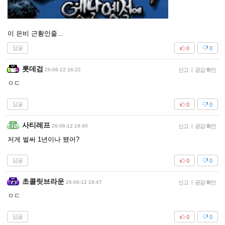
이 은비 근황인줄...
답글
0
0
롯데검
26-06-12 16:22
신고
|
공감 확인
ㅇㄷ
답글
0
0
사티레프
26-06-12 19:40
신고
|
공감 확인
저게 벌써 1년이나 됐어?
답글
0
0
초콜릿브라운
26-06-12 19:47
신고
|
공감 확인
ㅇㄷ
답글
0
0