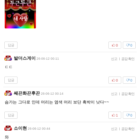
답글
0
0
발더스게이
26-06-12 00:11
신고
|
공감 확인
ㄷㄷ
답글
0
0
쌔끈화끈후끈
26-06-12 00:14
신고
|
공감 확인
슴가는 그다로 인데 머리는 염색 머리 보단 흑박이 낫다~~
답글
1
0
소이현
26-06-12 00:44
신고
|
공감 확인
와