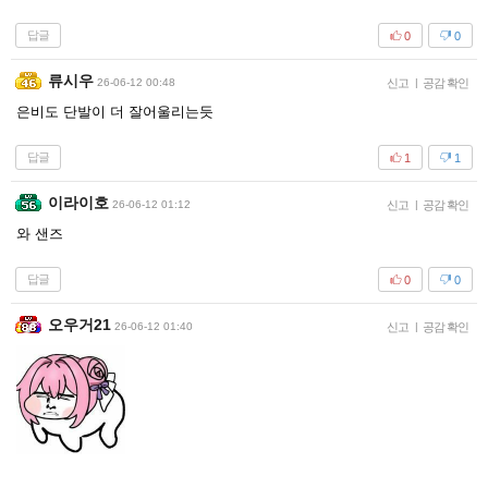
답글
0
0
류시우
26-06-12 00:48
신고
|
공감 확인
은비도 단발이 더 잘어울리는듯
답글
1
1
이라이호
26-06-12 01:12
신고
|
공감 확인
와 샌즈
답글
0
0
오우거21
26-06-12 01:40
신고
|
공감 확인