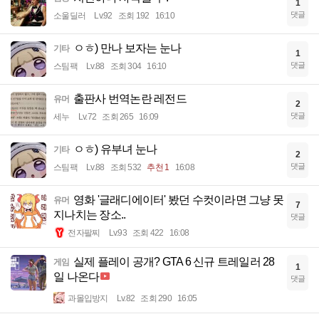
1
댓글
소울딜러
Lv.92
조회 192
16:10
ㅇㅎ) 만나 보자는 눈나
기타
1
댓글
스팀팩
Lv.88
조회 304
16:10
출판사 번역논란 레전드
유머
2
댓글
세누
Lv.72
조회 265
16:09
ㅇㅎ) 유부녀 눈나
기타
2
댓글
스팀팩
Lv.88
조회 532
추천 1
16:08
영화 '글래디에이터' 봤던 수컷이라면 그냥 못
유머
7
지나치는 장소..
댓글
전자팔찌
Lv.93
조회 422
16:08
실제 플레이 공개? GTA 6 신규 트레일러 28
게임
1
일 나온다
댓글
과몰입방지
Lv.82
조회 290
16:05