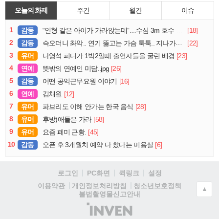
오늘의 화제
주간
월간
이슈
1
감동
[18]
“인형 같은 아이가 가라앉는데”…수심 3m 호수 뛰어든 60대 의인
2
감동
[22]
슥오더니 촤악.. 연기 뚫고는 가슴 툭툭.. 지나가던 아재의 정체
3
유머
[23]
나영석 피디가 1박2일때 출연자들을 굴린 배경
4
연예
[26]
뜻밖의 연예인 미담..jpg
5
감동
[16]
어떤 공익근무요원 이야기
6
연예
[12]
김채원
7
유머
[28]
파브리도 이해 안가는 한국 음식
8
유머
[58]
후방)애들은 가라
9
유머
[45]
요즘 폐미 근황.
10
감동
[6]
오픈 후 3개월치 예약 다 찼다는 미용실
로그인
PC화면
퀵링크
설정
청소년보호정책
이용약관
개인정보처리방침
▲
불법촬영물신고안내
(주)
인