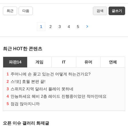
최근
다음
검색
글쓰기
1
2
3
4
5
최근 HOT한 콘텐츠
파판14
게임
IT
유머
연예
1
주머니에 손 꽂고 있는건 어떻게 하는건가요?
2
스!포] 효월 본편 끝!
3
스위치2 지역 달라서 플레이 못하네
4
안뇽하세요 헤비 2층 레이드 진행중이었던 적마인데요
5
점검 많아지니까
오픈 이슈 갤러리 화제글