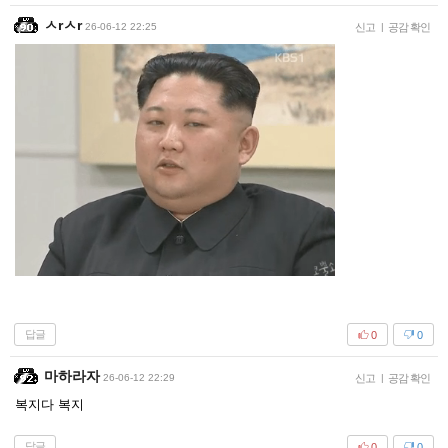
ㅅrㅅr
26-06-12 22:25
신고
|
공감 확인
답글
0
0
마하라자
26-06-12 22:29
신고
|
공감 확인
복지다 복지
답글
0
0