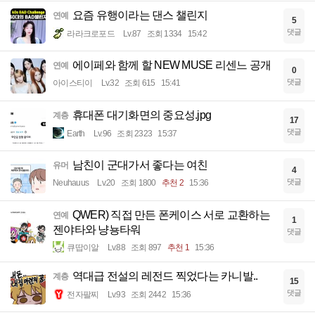
요즘 유행이라는 댄스 챌린지
연예
5
댓글
라라크로포드
Lv.87
조회 1334
15:42
에이페와 함께 할 NEW MUSE 리센느 공개
연예
0
댓글
아이스티이
Lv.32
조회 615
15:41
휴대폰 대기화면의 중요성.jpg
계층
17
댓글
Earth
Lv.96
조회 2323
15:37
남친이 군대가서 좋다는 여친
유머
4
댓글
Neuhauus
Lv.20
조회 1800
추천 2
15:36
QWER) 직접 만든 폰케이스 서로 교환하는
연예
1
젠야타와 냥뇽타워
댓글
큐땁이알
Lv.88
조회 897
추천 1
15:36
역대급 전설의 레전드 찍었다는 카니발..
계층
15
댓글
전자팔찌
Lv.93
조회 2442
15:36