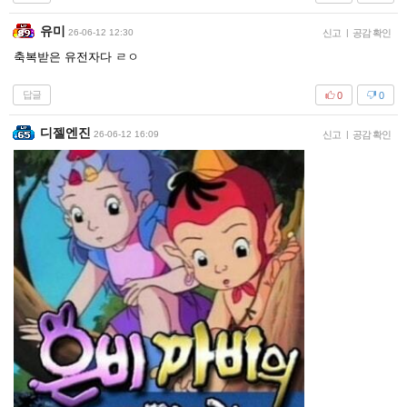
유미
26-06-12 12:30
신고
|
공감 확인
축복받은 유전자다 ㄹㅇ
답글
0
0
디젤엔진
26-06-12 16:09
신고
|
공감 확인