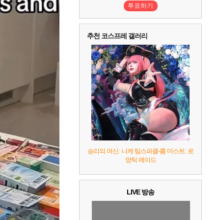
투표하기
추천 코스프레 갤러리
승리의 여신: 니케 팀스파클-륨 마스트: 로
망틱 메이드
LIVE 방송