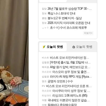
26년 7월 팔로우 상승량 TOP 30 - 월간 치지직
잡담
룩삼 니니 초대석 안내
정보
봉누도2 두 번째 티저 - 일상
클립
2026 치지직 이리대회 오픈컵 안내
정보
초ㅇㅎ) 수녀 코스프레 제로투
ㅗㅜㅑ
더보기+
오늘의 팟벤
오늘의 핫벤
비스트 오브 리인카네이션 정보/공략글 모음
비스트
[무한대] 출시일, 8월 13일에 나오나
섭컬겜
AI발 원가 압박, 메인보드값 오르나
해외겜
아스오라 성우 정보 및 출연작 모음
아스오라
라이자 AI 채팅 RPG 게임 [RyzaChat: AI] 공개
섭컬겜
공명자 모먼트 | 수수
명조
비스트 오브 리인카네이션 오픈 트레일러
PV
아사쿠라 마이 성우 정보 및 주요 필모
아스오라
리싱크드 1.06 패치노트 (8/5)
리싱크드
국내에도 이쁜곳이 많은것 같습니다
여행
동해바다 추암해수욕장
여행