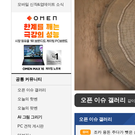
모바일 신작&업데이트 소식
공통 커뮤니티
Unmute
오픈 이슈 갤러리
오늘의 핫벤
오픈 이슈 갤러리
같이
오늘의 팟벤
AI 그림 그리기
오픈 이슈 갤러리
PC 견적 게시판
조카 용돈 주다가 뺏은
유머