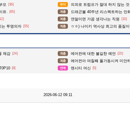
학부모
[36]
의외로 트럼프가 절대 하지 않는 
유머
이유.
[65]
드래곤볼 40주년 리스펙트하는 만
계층
12]
연말이면 가끔 생각나는 직원
[10]
계층
이는 투명의자
[55]
ㅇㅎ) 나이키 역사상 최고의 품질이
계층
물 체감
[24]
에어컨에 대한 불길한 예언
[20]
계층
에어컨아 며칠째 풀가동시켜 미안
계층
0P10
[8]
맨시티 여신
[5]
연예
2026-06-12 09:11