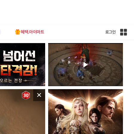
혜택.아이마트
로그인
인
벤
전
체
사
이
트
맵
×