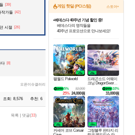
것들
[39]
게임 핫딜 (PC/스팀)
스토어+
화작가들
[42]
베데스다 40주년 기념 할인 중!
베데스다의 명작들을
던 시절
[26]
40주년 프로모션으로 만나보세요!
인벤게임즈 8월 특별 할인!
드래곤소드: 어웨이크닝 입점!
문명 7 특별 할인!
귀무자: 검의 길 예약 판매 중!
비스트 오브 리인카네이션 정식 출시!
커세어 코브 출시 기념 할인!
더 렐릭 퍼스트 가디언 정식 출시
마블 투혼 파이팅 소울즈 예약 판매 중!
캡콤 프렌차이즈 할인 진행 중!
캡콤 일부 상품 상시 할인
스타워즈 은하계 레이서
로블록스 기프트 카드 공식 입점
인기 퍼블리셔 모음!
스팀으로 만나는 드래곤소드!
조선&고려 DLC 출시 예정
10% 할인과
게임프릭 신작 IP
해적'섬'을 발전시키자!
설화x하드코어 액션!
마블 히어로 총 출동&화려한 격투!
몬헌, 바하 등 인기 IP를
몬헌 와일즈 & 드래곤즈 도그마2
인벤게임즈에서 10% 추가 적립
Robux를 가장 안전하고
최대 90% 할인가를 만나보세요!
네이버혜택과 함께 만나보세요!
50%할인&추가 적립까지!
이니&베니 혜택까지!
네이버 혜택가와 함께 예약하세요!
할인&네이버혜택으로 만나보세요!
네이버페이 혜택과 만나보세요!
네이버 포인트 혜택까지!
할인가에 만나보세요!
일부 에디션 상시 할인!
혜택으로 예약 판매 중
편안하게 충전하세요
하다
[8]
팰월드 Palworld
드래곤소드 어웨이
크닝 DragonSword A
오픈이슈갤러리
wakening
5%
32,000
10%
25%
24,000원
33,000원
조회:
8,576
추천:
6
목록
|
댓글(
33
)
커세어 코브 Corsair
그랑블루 판타지 리
Cove
링크 엔드리스 라그