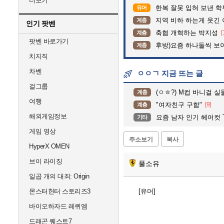
더보기
한복 잘못 입혀 보낸 
유머
지역 비하 하는게 웃긴 
계층
인기 팟벤
축협 개혁하는 박지성
[
계층
팟벤 바로가기
후방)요즘 하나둘씩 보
계층
치지직
차벤
ㅇㅇㄱ 지금 뜨는 글
걸그룹
(ㅇㅎ?) M컵 바니걸 실
계층
여행
"여자친구 구함"
[9]
계층
해외게임정보
요즘 남자 인기 헤어컷 T
기타
게임 영상
주소보기
복사
HyperX OMEN
브이 라이징
풀소유
일곱 개의 대죄: Origin
몬스터헌터 스토리즈3
[유머]
바이오하자드 레퀴엠
드래곤 퀘스트7