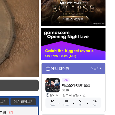
인
벤
배
너
게임 캘린더
더보기+
모집
아스오라 CBT 모집
08.19
참가자 모집까지 남은 기간
12
10
56
11
제보기
이슈 화제보기
Days
Hours
Min
Sec
 근황
[27]