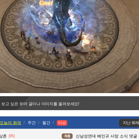
Progress
:
Loaded
:
0%
0%
 보고 싶은 유머 글이나 이미지를 올려보세요!
오늘의 화제
주간
월간
이슈
지난 화
 삼촌
[95]
신남성연대 배인규 사망 소식 댓글
계층