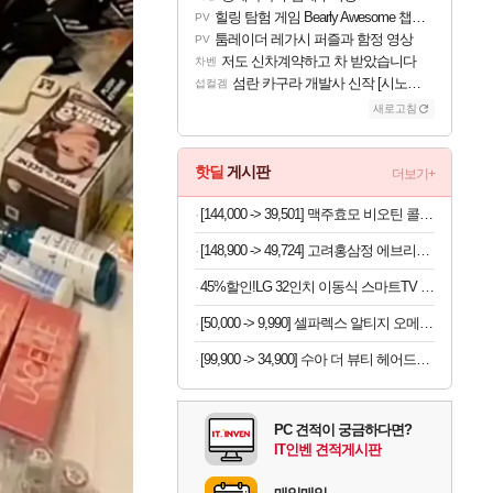
힐링 탐험 게임 Bearly Awesome 챕터 1 트레일러
PV
툼레이더 레가시 퍼즐과 함정 영상
PV
저도 신차계약하고 차 받았습니다
차벤
섬란 카구라 개발사 신작 [시노비 넥서스] 연내 출시 예정
섭컬겜
새로고침
핫딜
게시판
더보기+
[144,000 -> 39,501] 맥주효모 비오틴 콜라겐 70정 x 3개
[148,900 -> 49,724] 고려홍삼정 에브리데이 300포
45%할인!LG 32인치 이동식 스마트TV 모니터 스탠드 세트 삼탠바이미 스탠바이미
[50,000 -> 9,990] 셀파렉스 알티지 오메가3 10캡슐 x 10박스
[99,900 -> 34,900] 수아 더 뷰티 헤어드라이어
PC 견적이 궁금하다면?
IT인벤 견적게시판