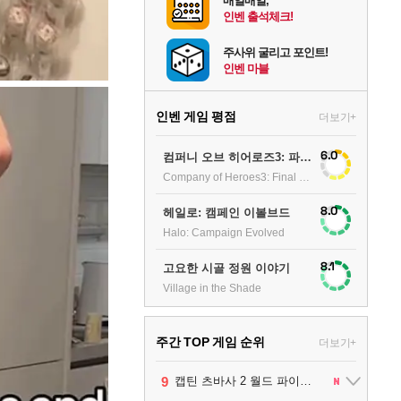
매일매일,
인벤 출석체크!
주사위 굴리고 포인트!
인벤 마블
인벤 게임 평점
더보기+
6.0
컴퍼니 오브 히어로즈3: 파이널 스탠드
Company of Heroes3: Final stand
8.0
헤일로: 캠페인 이볼브드
Halo: Campaign Evolved
8.1
고요한 시골 정원 이야기
Village in the Shade
주간 TOP 게임 순위
더보기+
1
2
3
4
5
6
7
8
9
팰월드
프로야구스피리츠2026
드래곤소드 : 어웨이크닝
블라인드 삼국
리듬 천국 미라클 스타즈
헤일로: 캠페인 이볼브드
캡틴 츠바사 2 월드 파이터즈
어쌔신 크리드: 블랙 플래그 리싱크드
그랑블루 판타지 리링크 - 엔드리스 라그나로크
1
2
2
1
1
2
2
10
레고 배트맨: 레거시 오브 더 다크 나이트