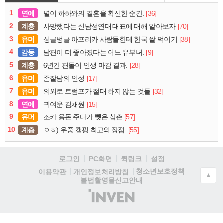
1
연예
[36]
별이 하하와의 결혼을 확신한 순간.
2
계층
[70]
사망했다는 신남성연대 대표에 대해 알아보자
3
유머
[38]
싱글벙글 아프리카 사람들한테 한국 쌀 먹이기
4
감동
[9]
남편이 더 좋아졌다는 어느 유부녀.
5
계층
[28]
6년간 편돌이 인생 마감 결과.
6
유머
[17]
존잘남의 인성
7
유머
[32]
의외로 트럼프가 절대 하지 않는 것들
8
연예
[15]
귀여운 김채원
9
유머
[57]
조카 용돈 주다가 뺏은 삼촌
10
계층
[55]
ㅇㅎ) 우중 캠핑 최고의 장점.
로그인
PC화면
퀵링크
설정
청소년보호정책
이용약관
개인정보처리방침
▲
불법촬영물신고안내
(주)
인
벤