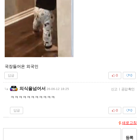
국장들어온 외국인
답글
0
0
의식을넘어서
26-06-12 18:25
신고
|
공감 확인
ㅋㅋㅋㅋㅋㅋㅋㅋㅋㅋㅋ
답글
0
0
새로고침
등록