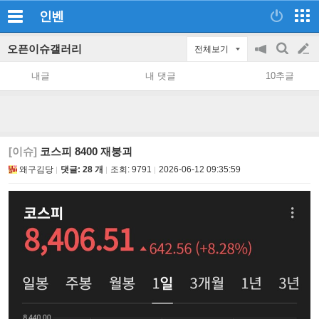
인벤
오픈이슈갤러리
전체보기
공
검
글
지
색
내글
내 댓글
10추글
on/off
쓰
기
[이슈]
코스피 8400 재붕괴
왜구김당
댓글: 28 개
조회:
9791
2026-06-12 09:35:59