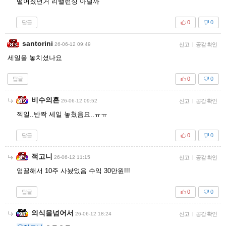
떨어졌던거 리밸런싱 아닐까
답글
0
0
santorini
26-06-12 09:49
신고
|
공감 확인
세일을 놓치셨나요
답글
0
0
비수의혼
26-06-12 09:52
신고
|
공감 확인
젝일..반짝 세일 놓쳤음요..ㅠㅠ
답글
0
0
적고니
26-06-12 11:15
신고
|
공감 확인
영끌해서 10주 사놨었음 수익 30만원!!!
답글
0
0
의식을넘어서
26-06-12 18:24
신고
|
공감 확인