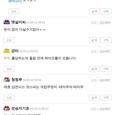
@적고니
ㅊㅋㅊㅋ
답글
0
0
뱃살이씨
26-06-12 09:53
신고
|
공감 확인
돈이 없어 더살수가없다ㅜㅜ
답글
0
0
균터
26-06-12 09:53
신고
|
공감 확인
ㄷㄷ 홀딩하는게 좋음 언제 튀어오를지 모릅니다
답글
0
0
청청루
26-06-12 09:54
신고
|
공감 확인
에효 삼전닉스 코스피는 개잡주였어. 테마주야 테마주
답글
0
0
전승지기초
26-06-12 09:57
신고
|
공감 확인