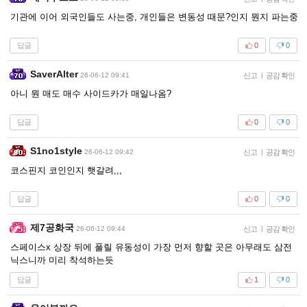
기관에 이어 외국인들도 사는중, 개인들은 변동성 때문?인지 뭔지 파는중
답글
0
0
SaverAlter
26-06-12 09:41
신고
|
공감 확인
아니 뭔 매도 매수 사이드카가 매일나옴?
답글
0
0
S1no1style
26-06-12 09:42
신고
|
공감 확인
코스핀지 코인인지 햇갈려,,,
답글
0
0
제7공화국
26-06-12 09:44
신고
|
공감 확인
스페이스x 상장 뒤에 풀릴 유동성이 가장 먼저 향할 곳은 아무래도 삼전
닉스니까 미리 착석하는듯
답글
1
0