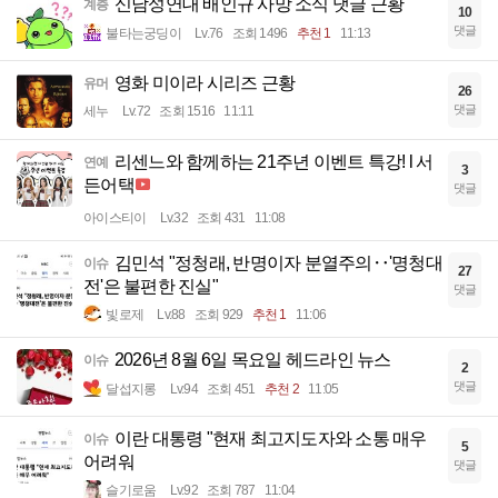
신남성연대 배인규 사망 소식 댓글 근황
계층
10
댓글
불타는궁딩이
Lv.76
조회 1496
추천 1
11:13
영화 미이라 시리즈 근황
유머
26
댓글
세누
Lv.72
조회 1516
11:11
리센느와 함께하는 21주년 이벤트 특강! l 서
연예
3
든어택
댓글
아이스티이
Lv.32
조회 431
11:08
김민석 "정청래, 반명이자 분열주의‥'명청대
이슈
27
전'은 불편한 진실"
댓글
빛로제
Lv.88
조회 929
추천 1
11:06
2026년 8월 6일 목요일 헤드라인 뉴스
이슈
2
댓글
달섭지롱
Lv.94
조회 451
추천 2
11:05
이란 대통령 "현재 최고지도자와 소통 매우
이슈
5
어려워
댓글
슬기로움
Lv.92
조회 787
11:04