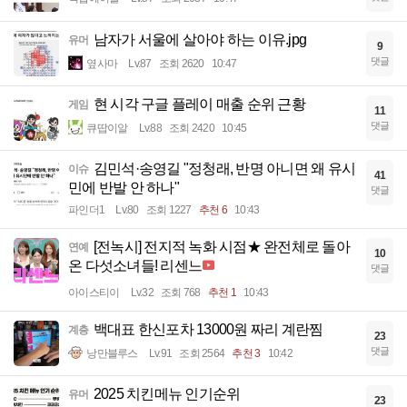
남자가 서울에 살아야 하는 이유.jpg
유머
9
댓글
옆사마
Lv.87
조회 2620
10:47
현 시각 구글 플레이 매출 순위 근황
게임
11
댓글
큐땁이알
Lv.88
조회 2420
10:45
김민석·송영길 "정청래, 반명 아니면 왜 유시
이슈
41
민에 반발 안 하나"
댓글
파인더1
Lv.80
조회 1227
추천 6
10:43
[전녹시] 전지적 녹화 시점★ 완전체로 돌아
연예
10
온 다섯소녀들! 리센느
댓글
아이스티이
Lv.32
조회 768
추천 1
10:43
백대표 한신포차 13000원 짜리 계란찜
계층
23
댓글
낭만블루스
Lv.91
조회 2564
추천 3
10:42
2025 치킨메뉴 인기순위
유머
23