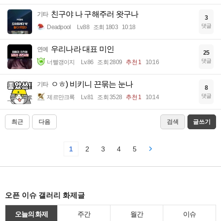
친구야 나 구해주러 왓구나
기타
3
댓글
Deadpool
Lv.88
조회 1803
10:18
우리나라 대표 미인
연예
25
댓글
너빨갱이지
Lv.86
조회 2809
추천 1
10:16
ㅇㅎ) 비키니 끈묶는 눈나
기타
8
댓글
제르만크록
Lv.81
조회 3528
추천 1
10:14
최근
다음
검색
글쓰기
1
2
3
4
5
오픈 이슈 갤러리 화제글
오늘의 화제
주간
월간
이슈