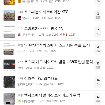
댓글
돌체콜드부르
Lv.79
조회 2215
10:30
포스쩌는 아제르바이잔 KFC
기타
2
댓글
옆사마
Lv.87
조회 1572
10:29
트럼프가 ㅅㅂㄴ 인 이유.
이슈
7
댓글
두부두꺼비
Lv.78
조회 2199
추천 1
10:27
SONY, PS5 박스에 '디스크 지원 종료' 표시
게임
3
댓글
파노키
Lv.51
조회 1305
10:22
코스피 매도 사이드카 발동…6300 반납 문턱
이슈
13
댓글
균터
Lv.42
조회 1735
10:21
여러분 내일 입추래요
기타
14
댓글
킹리적갓비자
Lv.69
조회 1641
10:20
텍사스에서 벌어진 토네이도와 우박
계층
12
댓글
너빨갱이지
Lv.86
조회 1993
10:20