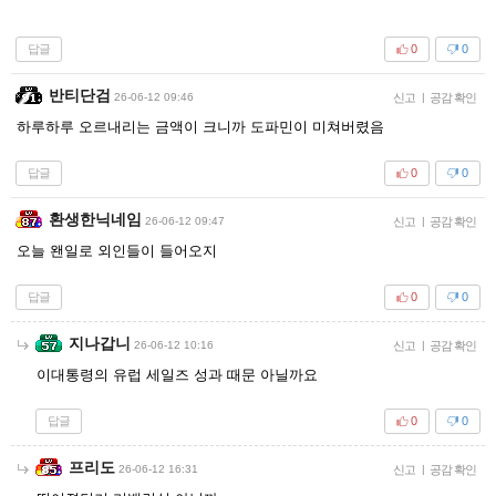
답글
0
0
반티단검
26-06-12 09:46
신고
|
공감 확인
하루하루 오르내리는 금액이 크니까 도파민이 미쳐버렸음
답글
0
0
환생한닉네임
26-06-12 09:47
신고
|
공감 확인
오늘 왠일로 외인들이 들어오지
답글
0
0
지나갑니
26-06-12 10:16
신고
|
공감 확인
이대통령의 유럽 세일즈 성과 때문 아닐까요
답글
0
0
프리도
26-06-12 16:31
신고
|
공감 확인