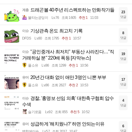
드래곤볼 40주년 리스펙트하는 만화작가들
계층
23
댓글
불타는궁딩이
Lv.76
조회 1605
추천 1
11:03
기상관측 온도 최고치 기록
이슈
8
댓글
DFDS
Lv.80
조회 1795
추천 1
10:57
"공인중개사 최저치" 부동산 사라진다…"직
이슈
19
거래하실 분" 220배 폭등 [자막뉴스]
댓글
풀소유
Lv.86
조회 1299
추천 1
10:56
20년간 대화 없이 애만 3명인 니뽄 부부
유머
17
댓글
풀소유
Lv.86
조회 2627
추천 2
10:53
경찰, '홍명보 선임 의혹' 대한축구협회 압수
이슈
4
수색
댓글
슬기로움
Lv.92
조회 855
추천 5
10:52
성급하게 '해치웠나?' 하면 안되는이유
유머
6
댓글
백합에이슬
Lv.57
조회 2037
10:47