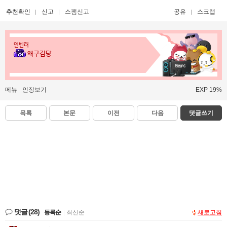
추천확인
신고
스팸신고
공유
스크랩
인벤러
왜구김당
메뉴
인장보기
EXP 19%
목록
본문
이전
다음
댓글쓰기
댓글
(28)
등록순
|
최신순
새로고침