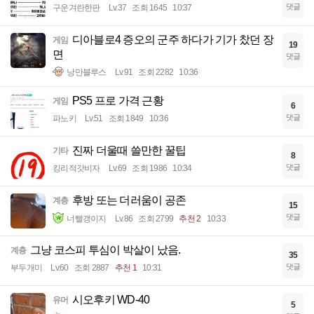
댓글
구운겨란한판
Lv.37
조회 1645
10:37
디아블로4 증오의 군주 하다가 기가 찼던 장
게임
19
면
댓글
낭만블루스
Lv.91
조회 2282
10:36
PS5 프로 가격 근황
게임
6
댓글
파노키
Lv.51
조회 1849
10:36
진짜 더울때 쓸만한 꿀팁
기타
8
댓글
킹리적갓비자
Lv.69
조회 1986
10:34
후방 또는 더러움이 공존
계층
15
댓글
너빨갱이지
Lv.86
조회 2799
추천 2
10:33
그냥 코스피 투심이 박살이 났음.
계층
35
댓글
부두개미
Lv.60
조회 2887
추천 1
10:31
시오후키 WD-40
유머
5