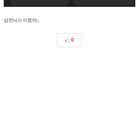
삼전닉스 미쳤어;;
0