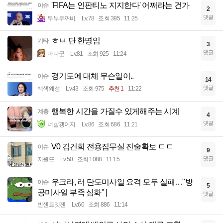
'FIFA는 인판티노 지지한다' 어쩌라는 건가
이슈
2
댓글
두부두꺼비
Lv.78
조회 395
11:25
ㅎㅂ 단 한명임
기타
3
댓글
마나군
Lv.81
조회 925
11:24
경기도에 대체 무슨일이..
이슈
14
댓글
백색왜성
Lv.43
조회 975
추천 1
11:22
행복한 시간을 가질수 있게해주는 시계
계층
4
댓글
너빨갱이지
Lv.86
조회 686
11:21
V0 김건희 전용집무실 진술확보 ㄷㄷ
이슈
9
댓글
지원뜨
Lv.50
조회 1088
11:15
우크라, 러 탄도미사일 요격 모두 실패…"방
이슈
5
공미사일 부족 심화" |
댓글
빈센트멧젠
Lv.60
조회 886
11:14