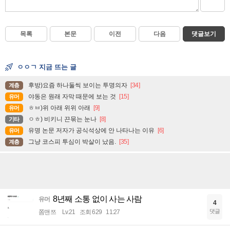
목록
본문
이전
다음
댓글보기
ㅇㅇㄱ 지금 뜨는 글
후방)요즘 하나둘씩 보이는 투명의자
[34]
계층
야동은 원래 자막 때문에 보는 것
[15]
유머
ㅎㅂ)위 아래 위위 아래
[9]
유머
ㅇㅎ) 비키니 끈묶는 눈나
[8]
기타
유명 논문 저자가 공식석상에 안 나타나는 이유
[6]
유머
그냥 코스피 투심이 박살이 났음.
[35]
계층
8년째 소통 없이 사는 사람
유머
4
댓글
쫌맨쯔
Lv.21
조회 629
11:27