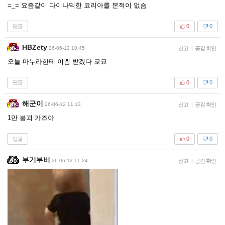
=_= 요즘같이 다이나믹한 코리아를 본적이 없슴
답글
0
0
HBZety
26-06-12 10:45
신고
|
공감 확인
오늘 마누라한테 이쁨 받겠다 쿄쿄
답글
0
0
해군이
26-06-12 11:13
신고
|
공감 확인
1만 붕괴 가즈아
답글
0
0
부기부비
26-06-12 11:24
신고
|
공감 확인