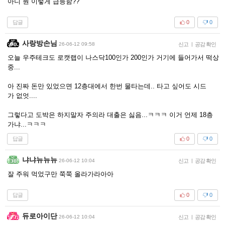
아니 뭔 이렇게 급등함??
답글
0
0
사랑방손님
26-06-12 09:58
신고
|
공감 확인
오늘 우주테크도 로캣랩이 나스닥100인가 200인가 거기에 들어가서 떡상
중...
아 진짜 돈만 있었으면 12층대에서 한번 물타는데.. 타고 싶어도 시드
가 없엇....
그렇다고 도박은 하지말자 주의라 대출은 싫음...ㅋㅋㅋ 이거 언제 18층
가냐...ㅋㅋㅋ
답글
0
0
냐냐뉴뉴뉴
26-06-12 10:04
신고
|
공감 확인
잘 주워 먹었구만 쭉쭉 올라가라아아
답글
0
0
듀로아이단
26-06-12 10:04
신고
|
공감 확인