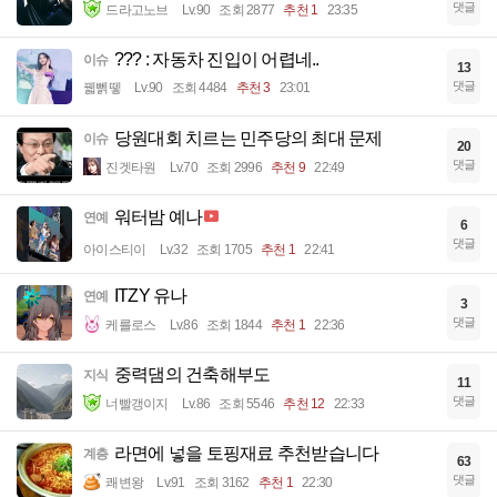
댓글
드라고노브
Lv.90
조회 2877
추천 1
23:35
??? : 자동차 진입이 어렵네..
이슈
13
댓글
꿻뻵뗗
Lv.90
조회 4484
추천 3
23:01
당원대회 치르는 민주당의 최대 문제
이슈
20
댓글
진겟타원
Lv.70
조회 2996
추천 9
22:49
워터밤 예나
연예
6
댓글
아이스티이
Lv.32
조회 1705
추천 1
22:41
ITZY 유나
연예
3
댓글
케를로스
Lv.86
조회 1844
추천 1
22:36
중력댐의 건축해부도
지식
11
댓글
너빨갱이지
Lv.86
조회 5546
추천 12
22:33
라면에 넣을 토핑재료 추천받습니다
계층
63
댓글
쾌변왕
Lv.91
조회 3162
추천 1
22:30