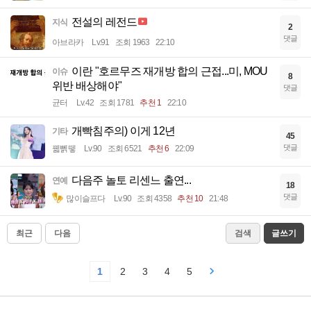
전설의 레전드
지식
2
댓글
아브라카
Lv.91
조회 1963
22:10
이란 "호르무즈 재개방 합의 근접...미, MOU
이슈
8
위반 배상해야"
댓글
균터
Lv.42
조회 1781
추천 1
22:10
개빡침주의) 이게 12년
기타
45
댓글
꿻뻵뗗
Lv.90
조회 6521
추천 6
22:09
다음주 놀토 리센느 출연...
연예
18
댓글
많이슬프다
Lv.90
조회 4358
추천 10
21:48
최근
다음
검색
글쓰기
1
2
3
4
5