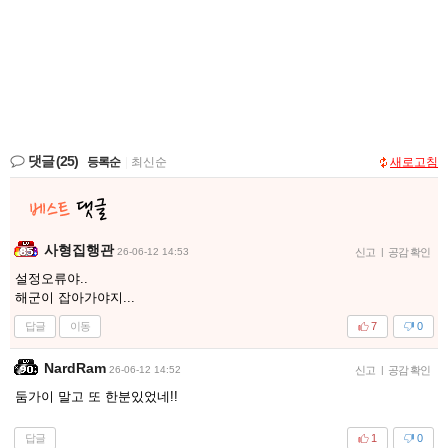
댓글
(25)
등록순
|
최신순
새로고침
사형집행관
26-06-12 14:53
신고
|
공감 확인
설정오류야..
해군이 잡아가야지...
답글
이동
7
0
NardRam
26-06-12 14:52
신고
|
공감 확인
둠가이 말고 또 한분있었네!!
답글
1
0