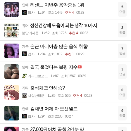
리센느 이번주 음악중심 1위
연예
5
댓글
입사
Lv.94
조회 1449
추천 4
00:33
정신건강에 도움이 되는 생각 10가지
유머
3
댓글
분당리자몽
Lv.62
조회 1726
추천 4
00:33
은근 마니아층 많은 음식 취향
계층
7
댓글
입사
Lv.94
조회 1812
추천 1
00:29
결국 울었다는 블핑 지수
연예
3
댓글
라라크로포드
Lv.87
조회 1567
00:29
출석체크 안해슴?
기타
0
댓글
사실난라쿤
Lv.89
조회 565
추천 4
00:28
김채연 어제 자 오션월드
연예
9
댓글
입사
Lv.94
조회 2235
00:27
27,000원어치 곱창 2인분 양
계층