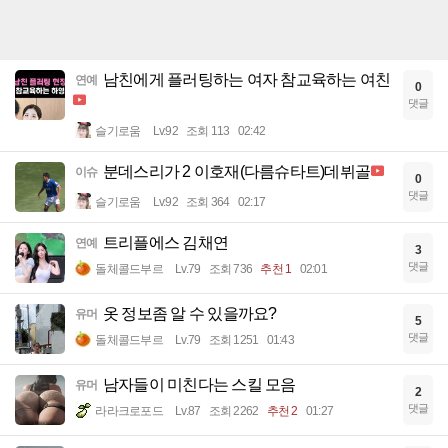
남친에게 플러팅하는 여자 참교육하는 여친
연예
0
댓글
슬기로움
Lv.92
조회 113
02:42
분데스리가 2 이호재(다름슈타트)데뷔골
이슈
0
댓글
슬기로움
Lv.92
조회 364
02:17
트리플에스 김채연
연예
3
댓글
돌체콜드부르
Lv.79
조회 736
추천 1
02:01
옷 정보좀 알 수 있을까요?
유머
5
댓글
돌체콜드부르
Lv.79
조회 1251
01:43
남자들이 미친다는 스킬 모음
유머
2
댓글
라라크로포드
Lv.87
조회 2262
추천 2
01:27