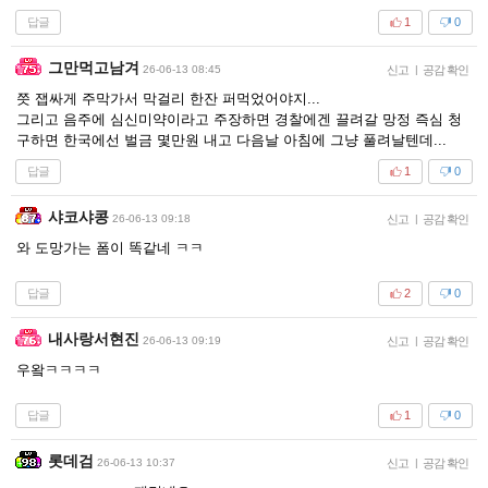
답글
1
0
그만먹고남겨
26-06-13 08:45
신고
|
공감 확인
쯧 잽싸게 주막가서 막걸리 한잔 퍼먹었어야지...
그리고 음주에 심신미약이라고 주장하면 경찰에겐 끌려갈 망정 즉심 청
구하면 한국에선 벌금 몇만원 내고 다음날 아침에 그냥 풀려날텐데...
답글
1
0
샤코샤콩
26-06-13 09:18
신고
|
공감 확인
와 도망가는 폼이 똑같네 ㅋㅋ
답글
2
0
내사랑서현진
26-06-13 09:19
신고
|
공감 확인
우왘ㅋㅋㅋㅋ
답글
1
0
롯데검
26-06-13 10:37
신고
|
공감 확인