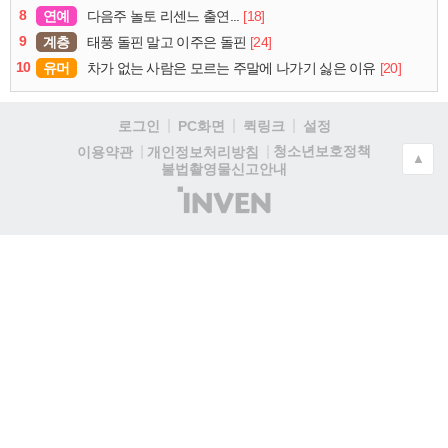
8
연예
[18]
다음주 놀토 리센느 출연...
9
계층
[24]
태풍 돌핀 말고 이주은 돌핀
10
유머
[20]
차가 없는 사람은 모르는 주말에 나가기 싫은 이유
로그인
PC화면
퀵링크
설정
청소년보호정책
이용약관
개인정보처리방침
▲
불법촬영물신고안내
(주)
인
벤