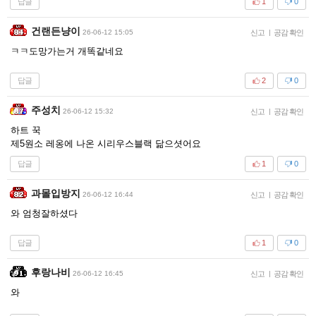
답글
1
0
건랜든냥이
26-06-12 15:05
신고
|
공감 확인
ㅋㅋ도망가는거 개똑같네요
답글
2
0
주성치
26-06-12 15:32
신고
|
공감 확인
하트 꾹
제5원소 레옹에 나온 시리우스블랙 닮으셧어요
답글
1
0
과몰입방지
26-06-12 16:44
신고
|
공감 확인
와 엄청잘하셨다
답글
1
0
후랑나비
26-06-12 16:45
신고
|
공감 확인
와