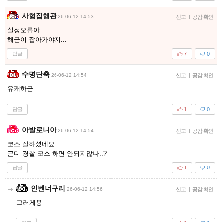
사형집행관
26-06-12 14:53
신고
|
공감 확인
설정오류야..
해군이 잡아가야지...
답글
7
0
수명단축
26-06-12 14:54
신고
|
공감 확인
유쾌하군
답글
1
0
아발로니아
26-06-12 14:54
신고
|
공감 확인
코스 잘하셨네요.
근디 경찰 코스 하면 안되지않나..?
답글
1
0
인벤너구리
26-06-12 14:56
신고
|
공감 확인
그러게용