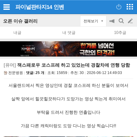
파이널판타지14
인벤
오픈 이슈 갤러리
전체보기
공
검
글
지
색
내글
내 댓글
10추글
on/off
쓰
기
[유머]
잭스패로우 코스프레 하고 있었는데 경찰차에 연행 당함
전문병원
댓글: 25 개
조회:
15859
추천:
30
2026-06-12 14:49:03
서울랜드에서 찍은 영상인데 경찰 코스프레 하신 분들이 보여서
살짝 앞에서 힐끗힐끗하다가 도망가는 영상 찍는게 취미여서
부탁을 드려서 진행한 연출입니다
가끔 다른 캐릭터랑도 도망 다니는 영상 찍습니다!!