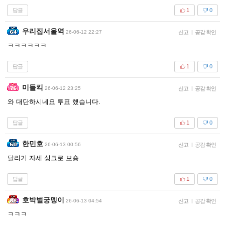
답글
1
0
우리집서울역
26-06-12 22:27
신고
|
공감 확인
ㅋㅋㅋㅋㅋㅋ
답글
1
0
미들킥
26-06-12 23:25
신고
|
공감 확인
와 대단하시네요 투표 했습니다.
답글
1
0
한민호
26-06-13 00:56
신고
|
공감 확인
달리기 자세 싱크로 보숑
답글
1
0
호박벌궁뎅이
26-06-13 04:54
신고
|
공감 확인
ㅋㅋㅋ