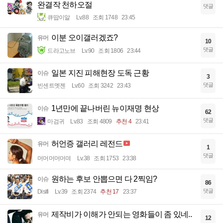
완결작 천하오절
댓글
큐땁이알
Lv.88
조회 1748
23:45
이분 오이갤러겠죠?
유머
10
댓글
드라고노브
Lv.90
조회 1806
23:44
일본 지진 피해현장 도독 근황
이슈
3
댓글
빈센트멧젠
Lv.60
조회 3242
23:43
1년만에 끝나버린 뉴이재명 현상
이슈
62
댓글
마검귀
Lv.83
조회 4809
추천 4
23:41
허언증 갤러리 레전드
유머
1
댓글
머머머머머며
Lv.38
조회 1753
23:38
원하는 후보 안뽑으면 다 2찍임?
이슈
86
댓글
Disifi
Lv.39
조회 2374
추천 17
23:37
제작비가 이해가 안되는 영화들이 좀 있네..
유머
12