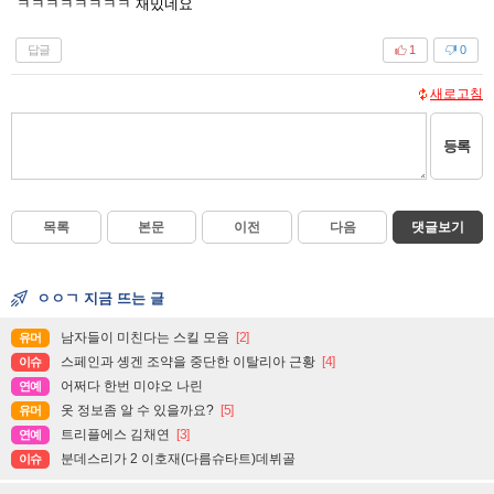
ㅋㅋㅋㅋㅋㅋㅋㅋ 재밌네요
답글
1
0
새로고침
등록
목록
본문
이전
다음
댓글보기
ㅇㅇㄱ 지금 뜨는 글
남자들이 미친다는 스킬 모음
[2]
유머
스페인과 솅겐 조약을 중단한 이탈리아 근황
[4]
이슈
어쩌다 한번 미야오 나린
연예
옷 정보좀 알 수 있을까요?
[5]
유머
트리플에스 김채연
[3]
연예
분데스리가 2 이호재(다름슈타트)데뷔골
이슈