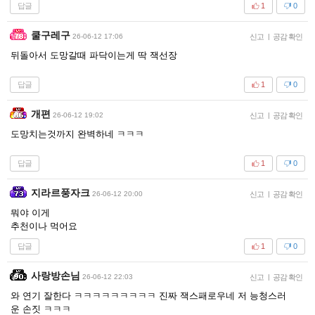
답글
1
0
쿨구레구
26-06-12 17:06
신고
|
공감 확인
뒤돌아서 도망갈때 파닥이는게 딱 잭선장
답글
1
0
개편
26-06-12 19:02
신고
|
공감 확인
도망치는것까지 완벽하네 ㅋㅋㅋ
답글
1
0
지라르풍자크
26-06-12 20:00
신고
|
공감 확인
뭐야 이게
추천이나 먹어요
답글
1
0
사랑방손님
26-06-12 22:03
신고
|
공감 확인
와 연기 잘한다 ㅋㅋㅋㅋㅋㅋㅋㅋㅋ 진짜 잭스패로우네 저 능청스러
운 손짓 ㅋㅋㅋ