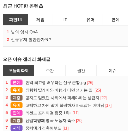
최근 HOT한 콘텐츠
파판14
게임
IT
유머
연예
1
빛의 영자 QnA
2
신규유저 할만한가요?
오픈 이슈 갤러리 화제글
오늘의 화제
주간
월간
이슈
1
연예
[26]
현역 최고령 배우라는 신구 근황.jpg
2
유머
[25]
외향형 딸래미와 비행기 타면 생기는 일.
3
계층
[22]
공자도 말했던 사회에서 피해야하는 상급자
4
유머
[17]
고백하고 차인 딸이 불평하자 바로잡는 어머님
5
연예
[11]
리센느 프리티걸 음중 1위~
6
계층
[20]
산업혁명때 영국 노동자 숙소
7
지식
[11]
중력댐의 건축해부도