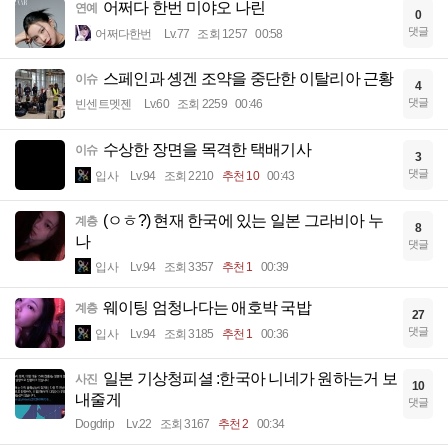
어쩌다 한번 미야오 나린
연예
0
댓글
어쩌다한번
Lv.77
조회 1257
00:58
스페인과 솅겐 조약을 중단한 이탈리아 근황
이슈
4
댓글
빈센트멧젠
Lv.60
조회 2259
00:46
수상한 장면을 목격한 택배기사
이슈
3
댓글
입사
Lv.94
조회 2210
추천 10
00:43
(ㅇㅎ?) 현재 한국에 있는 일본 그라비아 누
계층
8
나
댓글
입사
Lv.94
조회 3357
추천 1
00:39
웨이팅 엄청나다는 애호박 국밥
계층
27
댓글
입사
Lv.94
조회 3185
추천 1
00:36
일본 기상청피셜 :한국아 니네가 원하는거 보
사진
10
내줄게
댓글
Dogdrip
Lv.22
조회 3167
추천 2
00:34