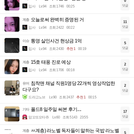
0
댓글
입사
Lv.94
조회 1746
00:25
오늘로써 완벽히 증명된 거
계층
11
댓글
입사
Lv.94
조회 2422
00:22
통영 살인사건 현상금 1억
이슈
5
댓글
입사
Lv.94
조회 2430
추천 1
00:19
15호 태풍 진로 예상
계층
2
댓글
입사
Lv.94
조회 1706
00:18
침착맨 채널 직원1명당 22개씩 영상작업한
유머
2
다구요?
댓글
드라고노브
Lv.90
조회 2437
추천 1
00:15
폴드8 일주일 써본 후기....
기타
17
댓글
암꼬또모타쥬
Lv.60
조회 5143
23:55
ㅆ계층) 라노벨 독자들이 말하는 국밥 라노벨
계층
5