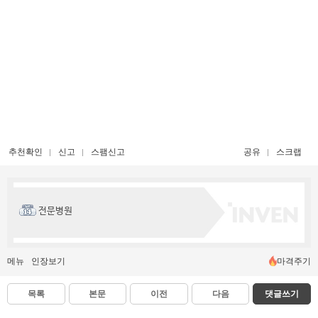
추천확인
신고
스팸신고
공유
스크랩
전문병원
메뉴
인장보기
마격주기
목록
본문
이전
다음
댓글쓰기