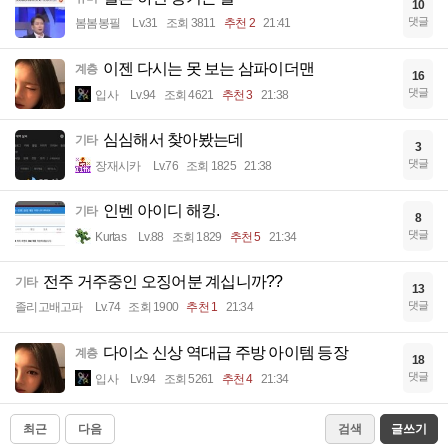
10
댓글
봄봄봉필
Lv.31
조회 3811
추천 2
21:41
이젠 다시는 못 보는 삼파이더맨
계층
16
댓글
입사
Lv.94
조회 4621
추천 3
21:38
심심해서 찾아봤는데
기타
3
댓글
장재시카
Lv.76
조회 1825
21:38
인벤 아이디 해킹.
기타
8
댓글
Kurtas
Lv.88
조회 1829
추천 5
21:34
전주 거주중인 오징어분 계십니까??
기타
13
댓글
졸리고배고파
Lv.74
조회 1900
추천 1
21:34
다이소 신상 역대급 주방 아이템 등장
계층
18
댓글
입사
Lv.94
조회 5261
추천 4
21:34
최근
다음
검색
글쓰기