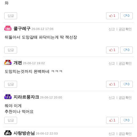
와
답글
1
0
쿨구레구
26-06-12 17:06
신고
|
공감 확인
뒤돌아서 도망갈때 파닥이는게 딱 잭선장
답글
1
0
개편
26-06-12 19:02
신고
|
공감 확인
도망치는것까지 완벽하네 ㅋㅋㅋ
답글
1
0
지라르풍자크
26-06-12 20:00
신고
|
공감 확인
뭐야 이게
추천이나 먹어요
답글
1
0
사랑방손님
26-06-12 22:03
신고
|
공감 확인