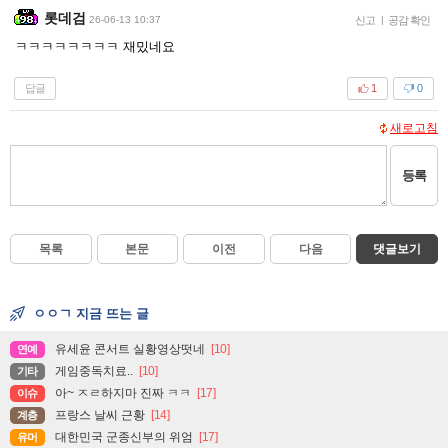
롯데검
26-06-13 10:37
신고
|
공감 확인
ㅋㅋㅋㅋㅋㅋㅋㅋ 재밌네요
답글
1
0
새로고침
등록
목록
본문
이전
다음
댓글보기
ㅇㅇㄱ 지금 뜨는 글
유세윤 콘서트 실황영상떳네
[10]
연예
게임중독치료..
[10]
기타
아~ ㅈㄹ하지마 진짜 ㅋㅋ
[17]
이슈
프랑스 날씨 근황
[14]
계층
대한민국 군종신부의 위엄
[17]
유머