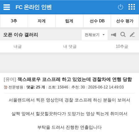
FC 온라인
인벤
3추
자게
팁게
선수 DB
선수 평가
오픈 이슈 갤러리
전체보기
공
검
글
지
색
내글
내 댓글
10추글
on/off
쓰
기
[유머]
잭스패로우 코스프레 하고 있었는데 경찰차에 연행 당함
전문병원
댓글: 25 개
조회:
15846
추천:
30
2026-06-12 14:49:03
서울랜드에서 찍은 영상인데 경찰 코스프레 하신 분들이 보여서
살짝 앞에서 힐끗힐끗하다가 도망가는 영상 찍는게 취미여서
부탁을 드려서 진행한 연출입니다