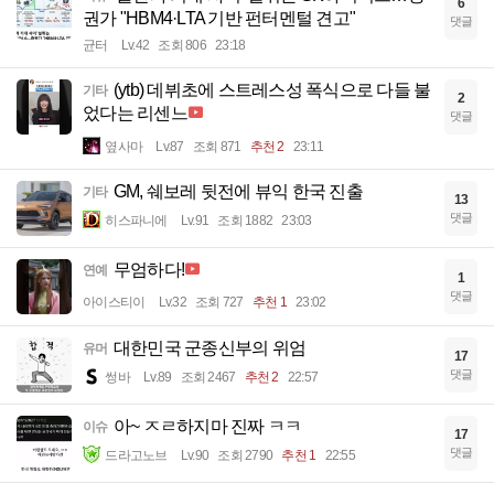
6
권가 "HBM4·LTA 기반 펀터멘털 견고"
댓글
균터
Lv.42
조회 806
23:18
(ytb) 데뷔초에 스트레스성 폭식으로 다들 불
기타
2
었다는 리센느
댓글
옆사마
Lv.87
조회 871
추천 2
23:11
GM, 쉐보레 뒷전에 뷰익 한국 진출
기타
13
댓글
히스파니에
Lv.91
조회 1882
23:03
무엄하다!
연예
1
댓글
아이스티이
Lv.32
조회 727
추천 1
23:02
대한민국 군종신부의 위엄
유머
17
댓글
썽바
Lv.89
조회 2467
추천 2
22:57
아~ ㅈㄹ하지마 진짜 ㅋㅋ
이슈
17
댓글
드라고노브
Lv.90
조회 2790
추천 1
22:55