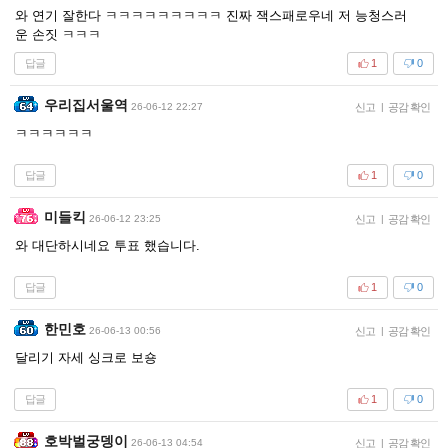
와 연기 잘한다 ㅋㅋㅋㅋㅋㅋㅋㅋㅋ 진짜 잭스패로우네 저 능청스러
운 손짓 ㅋㅋㅋ
답글
1
0
우리집서울역
26-06-12 22:27
신고
|
공감 확인
ㅋㅋㅋㅋㅋㅋ
답글
1
0
미들킥
26-06-12 23:25
신고
|
공감 확인
와 대단하시네요 투표 했습니다.
답글
1
0
한민호
26-06-13 00:56
신고
|
공감 확인
달리기 자세 싱크로 보숑
답글
1
0
호박벌궁뎅이
26-06-13 04:54
신고
|
공감 확인