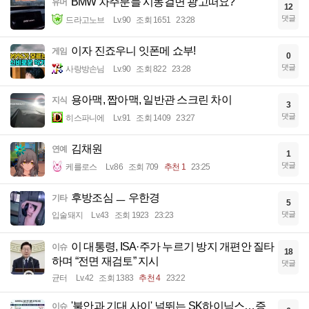
BMW 차주분들 시동걸면 광고떠요?
유머
12
댓글
드라고노브
Lv.90
조회 1651
23:28
이자 진죠우니 잇폰메 쇼부!
게임
0
댓글
사랑방손님
Lv.90
조회 822
23:28
용아맥, 짭아맥, 일반관 스크린 차이
지식
3
댓글
히스파니에
Lv.91
조회 1409
23:27
김채원
연예
1
댓글
케를로스
Lv.86
조회 709
추천 1
23:25
후방조심 ㅡ 우한경
기타
5
댓글
입술돼지
Lv.43
조회 1923
23:23
이 대통령, ISA·주가 누르기 방지 개편안 질타
이슈
18
하며 “전면 재검토” 지시
댓글
균터
Lv.42
조회 1383
추천 4
23:22
'불안과 기대 사이' 널뛰는 SK하이닉스…증
이슈