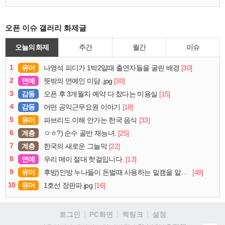
오픈 이슈 갤러리 화제글
오늘의 화제
주간
월간
이슈
1
유머
[30]
나영석 피디가 1박2일때 출연자들을 굴린 배경
2
연예
[30]
뜻밖의 연예인 미담..jpg
3
감동
[15]
오픈 후 3개월치 예약 다 찼다는 미용실
4
감동
[18]
어떤 공익근무요원 이야기
5
유머
[33]
파브리도 이해 안가는 한국 음식
6
계층
[25]
ㅇㅎ?) 순수 골반 재능녀.
7
계층
[22]
한국의 새로운 그늘막
8
연예
[13]
우리 메이 절대 핫걸입니다.
9
유머
[48]
후방)인방 누나들이 돈벌때 사용하는 밑캠을 알아보자
10
유머
[16]
1호선 장판파.jpg
로그인
PC화면
퀵링크
설정