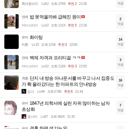
댓글
특대형피자
Lv.62
조회 2799
추천 2
22:28
밥 못먹을까봐 급해진 원이
연예
2
댓글
아이스티이
Lv.32
조회 1154
추천 5
22:18
화이팅
유머
14
댓글
히롣
Lv.15
조회 1256
추천 3
22:08
백제 자객과 프리티걸 ㅋㅋ
연예
3
댓글
아이스티이
Lv.32
조회 1189
추천 3
22:03
단지 내 방송 아나운서를 바꾸고 나서 집중도
계층
16
가 확 올라갔다는 한 아파트의 안내방송
댓글
입사
Lv.94
조회 5786
추천 6
21:44
1847년 의학서에 실린 자위 많이하는 남자
유머
7
초상화
댓글
옆사마
Lv.87
조회 4824
21:42
결혼 하면 생기는 일
유머