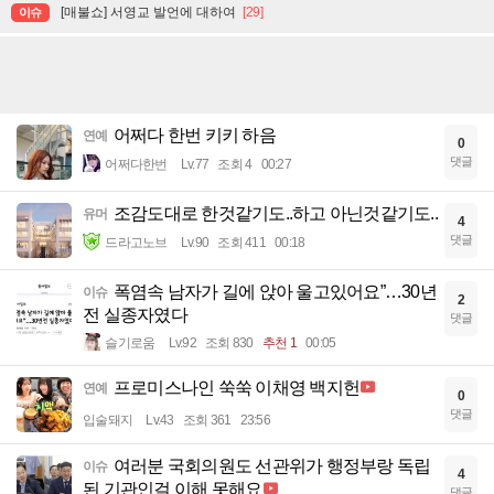
[매불쇼] 서영교 발언에 대하여
[29]
이슈
어쩌다 한번 키키 하음
연예
0
댓글
어쩌다한번
Lv.77
조회 4
00:27
조감도대로 한것같기도..하고 아닌것같기도..
유머
4
댓글
드라고노브
Lv.90
조회 411
00:18
폭염속 남자가 길에 앉아 울고있어요”…30년
이슈
2
전 실종자였다
댓글
슬기로움
Lv.92
조회 830
추천 1
00:05
프로미스나인 쑥쑥 이채영 백지헌
연예
0
댓글
입술돼지
Lv.43
조회 361
23:56
여러분 국회의원도 선관위가 행정부랑 독립
이슈
4
된 기관인걸 이해 못해요
댓글