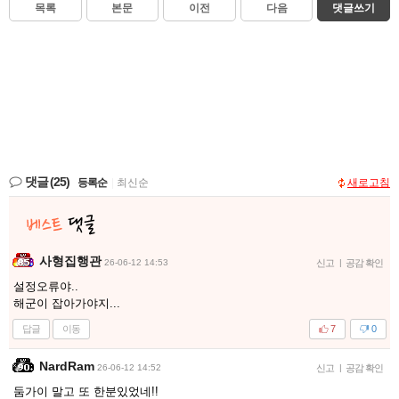
목록
본문
이전
다음
댓글쓰기
댓글
(25)
등록순
|
최신순
새로고침
사형집행관
26-06-12 14:53
신고
|
공감 확인
설정오류야..
해군이 잡아가야지...
답글
이동
7
0
NardRam
26-06-12 14:52
신고
|
공감 확인
둠가이 말고 또 한분있었네!!