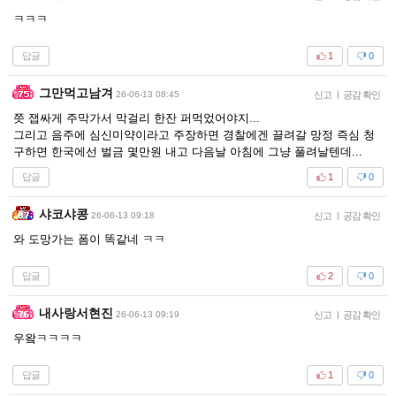
ㅋㅋㅋ
답글
1
0
그만먹고남겨
26-06-13 08:45
신고
|
공감 확인
쯧 잽싸게 주막가서 막걸리 한잔 퍼먹었어야지...
그리고 음주에 심신미약이라고 주장하면 경찰에겐 끌려갈 망정 즉심 청
구하면 한국에선 벌금 몇만원 내고 다음날 아침에 그냥 풀려날텐데...
답글
1
0
샤코샤콩
26-06-13 09:18
신고
|
공감 확인
와 도망가는 폼이 똑같네 ㅋㅋ
답글
2
0
내사랑서현진
26-06-13 09:19
신고
|
공감 확인
우왘ㅋㅋㅋㅋ
답글
1
0