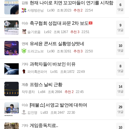
현재 나이로 치면 꼬꼬마들이 연기를 시작함
감동
6
댓글
사랑방손님
Lv.90
조회 2023
추천 2
22:54
축구협회 성접대 파문 2차 보도
이슈
9
댓글
슬기로움
Lv.92
조회 1267
추천 3
22:51
유세윤 콘서트 실황영상떳네
연예
10
댓글
드라고노브
Lv.90
조회 3261
추천 3
22:50
과학자들이 바보인 이유
기타
8
댓글
파이혹은파어
Lv.91
조회 1872
22:49
프랑스 날씨 근황
계층
14
댓글
작두콩차
Lv.84
조회 2694
추천 2
22:45
[매불쇼] 서영교 발언에 대하여
이슈
29
댓글
김인영
Lv.83
조회 2447
22:30
게임중독치료..
기타
10