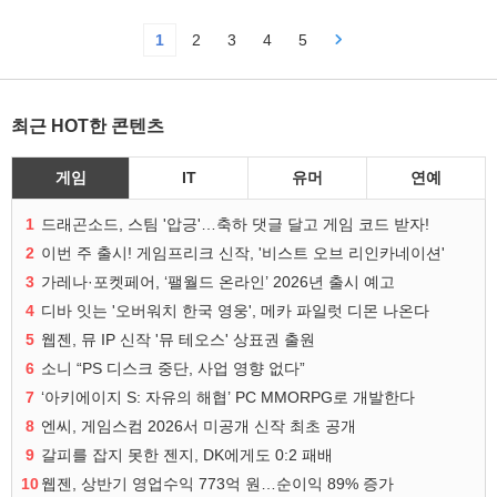
1
2
3
4
5
최근 HOT한 콘텐츠
게임
IT
유머
연예
1
드래곤소드, 스팀 '압긍'…축하 댓글 달고 게임 코드 받자!
2
이번 주 출시! 게임프리크 신작, '비스트 오브 리인카네이션'
3
가레나·포켓페어, ‘팰월드 온라인’ 2026년 출시 예고
4
디바 잇는 '오버워치 한국 영웅', 메카 파일럿 디몬 나온다
5
웹젠, 뮤 IP 신작 '뮤 테오스' 상표권 출원
6
소니 “PS 디스크 중단, 사업 영향 없다”
7
‘아키에이지 S: 자유의 해협’ PC MMORPG로 개발한다
8
엔씨, 게임스컴 2026서 미공개 신작 최초 공개
9
갈피를 잡지 못한 젠지, DK에게도 0:2 패배
10
웹젠, 상반기 영업수익 773억 원…순이익 89% 증가