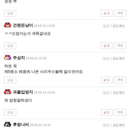
정성 추
답글
1
0
건랜든냥이
26-06-12 15:05
신고
|
공감 확인
ㅋㅋ도망가는거 개똑같네요
답글
2
0
주성치
26-06-12 15:32
신고
|
공감 확인
하트 꾹
제5원소 레옹에 나온 시리우스블랙 닮으셧어요
답글
1
0
과몰입방지
26-06-12 16:44
신고
|
공감 확인
와 엄청잘하셨다
답글
1
0
후랑나비
26-06-12 16:45
신고
|
공감 확인