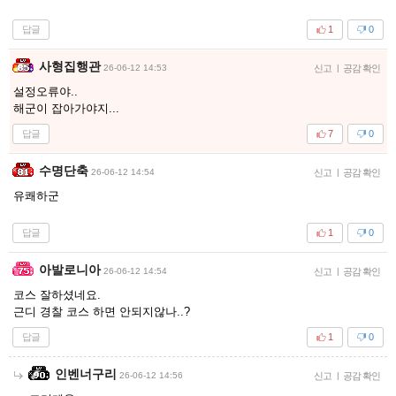
답글
1
0
사형집행관
26-06-12 14:53
신고
|
공감 확인
설정오류야..
해군이 잡아가야지...
답글
7
0
수명단축
26-06-12 14:54
신고
|
공감 확인
유쾌하군
답글
1
0
아발로니아
26-06-12 14:54
신고
|
공감 확인
코스 잘하셨네요.
근디 경찰 코스 하면 안되지않나..?
답글
1
0
인벤너구리
26-06-12 14:56
신고
|
공감 확인