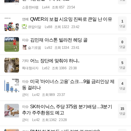
소중한바램
Lv.44
조회 657
23:54
QWER의 보컬 시요밍 진짜로 큰일 난 이유
연예
1
댓글
큐땁이알
Lv.88
조회 1322
23:42
김민재 아스톤 빌라전 헤딩 골
이슈
0
댓글
슬기로움
Lv.92
조회 1334
23:41
어느 장단에 맞춰야 하냐..
기타
5
댓글
특대형피자
Lv.62
조회 1086
23:38
미국 '마이너스 고용' 쇼크…9월 금리인상 제
이슈
4
동 걸리나
댓글
균터
Lv.42
조회 989
23:37
SK하이닉스, 주당 375원 분기배당…3분기
이슈
15
추가 주주환원도 예고
댓글
균터
Lv.42
조회 1362
23:28