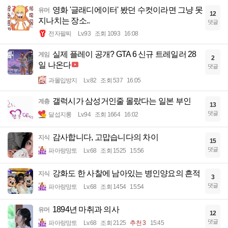
영화 '글래디에이터' 봤던 수컷이라면 그냥 못
유머
12
지나치는 장소..
댓글
전자팔찌
Lv.93
조회 1093
16:08
실제 플레이 공개? GTA 6 신규 트레일러 28
게임
2
일 나온다
댓글
과몰입방지
Lv.82
조회 537
16:05
갤럭시가 삼성거인줄 몰랐다는 일본 부인
계층
13
댓글
달섭지롱
Lv.94
조회 1664
16:02
감사합니다, 고맙습니다의 차이
지식
15
댓글
파아랑망토
Lv.68
조회 1525
15:56
강화도 한 사찰에 남아있는 병인양요의 흔적
지식
3
댓글
파아랑망토
Lv.68
조회 1454
15:54
1894년 마취과 의사
유머
12
댓글
파아랑망토
Lv.68
조회 2125
추천 3
15:45