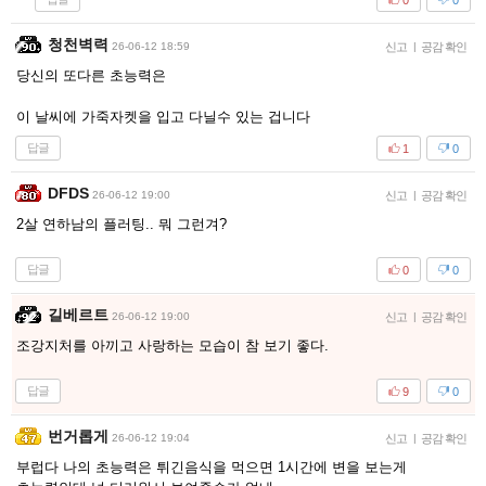
청천벽력
26-06-12 18:59
신고
|
공감 확인
당신의 또다른 초능력은
이 날씨에 가죽자켓을 입고 다닐수 있는 겁니다
답글
1
0
DFDS
26-06-12 19:00
신고
|
공감 확인
2살 연하남의 플러팅.. 뭐 그런겨?
답글
0
0
길베르트
26-06-12 19:00
신고
|
공감 확인
조강지처를 아끼고 사랑하는 모습이 참 보기 좋다.
답글
9
0
번거롭게
26-06-12 19:04
신고
|
공감 확인
부럽다 나의 초능력은 튀긴음식을 먹으면 1시간에 변을 보는게