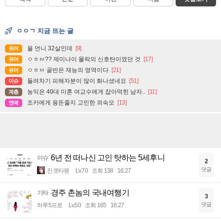
ㅇㅇㄱ 지금 뜨는 글
울 언니 32살인데
[9]
유머
ㅇㅎㅂ?? 제미나이 몰락의 신호탄이였던 것
[17]
유머
ㅇㅎㅂ 골반은 재능의 영역이다
[21]
유머
돌려차기 피해자분이 많이 화나셨네요
[51]
이슈
농익은 40대 미혼 여교수에게 잡아먹힌 남자..
[11]
계층
조카에게 용돈줄지 고민한 외숙모
[13]
연예
6년 전 떠나신 고인 탓하는 5세후니
이슈
2
댓글
진겟타원
Lv.70
조회 138
16:27
경주 촌놈의 국내여행기
기타
3
댓글
하루5프로
Lv.50
조회 165
16:27