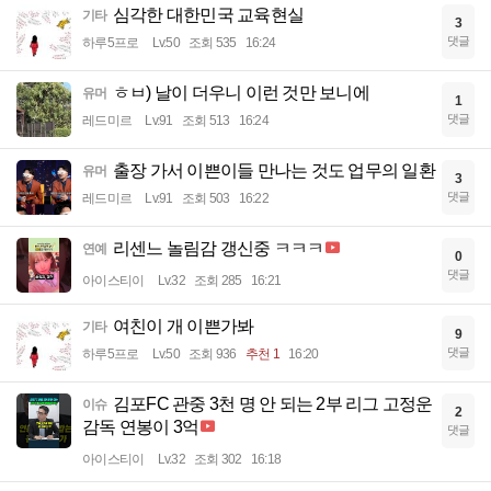
심각한 대한민국 교육현실
기타
3
댓글
하루5프로
Lv.50
조회 535
16:24
ㅎㅂ) 날이 더우니 이런 것만 보니에
유머
1
댓글
레드미르
Lv.91
조회 513
16:24
출장 가서 이쁜이들 만나는 것도 업무의 일환
유머
3
댓글
레드미르
Lv.91
조회 503
16:22
리센느 놀림감 갱신중 ㅋㅋㅋ
연예
0
댓글
아이스티이
Lv.32
조회 285
16:21
여친이 개 이쁜가봐
기타
9
댓글
하루5프로
Lv.50
조회 936
추천 1
16:20
김포FC 관중 3천 명 안 되는 2부 리그 고정운
이슈
2
감독 연봉이 3억
댓글
아이스티이
Lv.32
조회 302
16:18