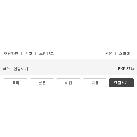
추천확인
신고
스팸신고
공유
스크랩
메뉴
인장보기
EXP 37%
목록
본문
이전
다음
댓글쓰기