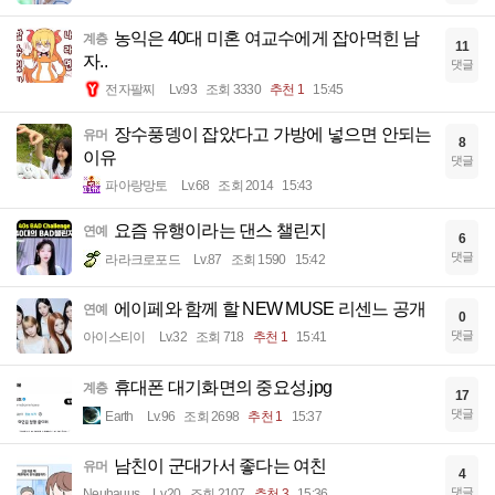
농익은 40대 미혼 여교수에게 잡아먹힌 남
계층
11
자..
댓글
전자팔찌
Lv.93
조회 3330
추천 1
15:45
장수풍뎅이 잡았다고 가방에 넣으면 안되는
유머
8
이유
댓글
파아랑망토
Lv.68
조회 2014
15:43
요즘 유행이라는 댄스 챌린지
연예
6
댓글
라라크로포드
Lv.87
조회 1590
15:42
에이페와 함께 할 NEW MUSE 리센느 공개
연예
0
댓글
아이스티이
Lv.32
조회 718
추천 1
15:41
휴대폰 대기화면의 중요성.jpg
계층
17
댓글
Earth
Lv.96
조회 2698
추천 1
15:37
남친이 군대가서 좋다는 여친
유머
4
댓글
Neuhauus
Lv.20
조회 2107
추천 3
15:36