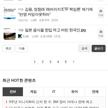
김용, 정청래 '레버리지 ETF 책임론' 제기에
이슈
21
"반명 커밍아웃하라"
댓글
파인더1
Lv.80
조회 974
15:33
일본 음식을 한입 먹고 버린 한국인.jpg
계층
15
댓글
Earth
Lv.96
조회 2480
15:31
최근
다음
검색
글쓰기
1
2
3
4
5
최근 HOT한 콘텐츠
린M
게임
IT
유머
연예
1
9주년 리니지M의 신의 한 수, BM 장비 아데나 판매 예고