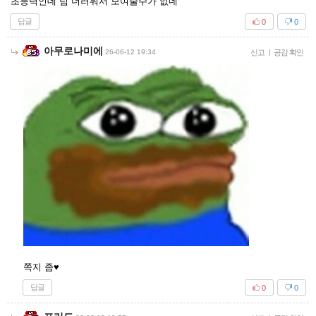
초능력인데 넘 더러워서 보여줄수가 없네
답글
0
0
아무로나미에
26-06-12 19:34
신고
|
공감 확인
쪽지 좀♥
답글
0
0