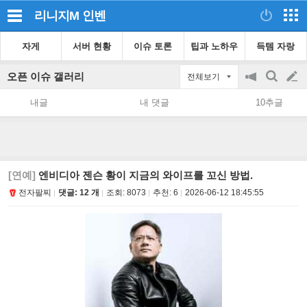
리니지M
인벤
자게
서버 현황
이슈 토론
팁과 노하우
득템 자랑
오픈 이슈 갤러리
전체보기
공
검
글
지
색
내글
내 댓글
10추글
on/off
쓰
기
[연예]
엔비디아 젠슨 황이 지금의 와이프를 꼬신 방법.
전자팔찌
댓글: 12 개
조회:
8073
추천:
6
2026-06-12 18:45:55