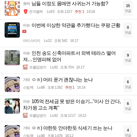
님들 이정도 몸매면 사귀는거 가능함?
유머
15
댓글
전자팔찌
Lv.93
조회 1157
추천 1
16:18
이번에 이상한 약관을 추가했다는 쿠팡 근황
이슈
0
댓글
아이스티이
Lv.32
조회 542
16:17
인천 송도 신축아파트서 외벽 테라스 떨어
이슈
9
져…인명피해 없어
댓글
과몰입방지
Lv.82
조회 704
16:17
ㅇㅎ) 머리 푼거 괜찮냐는 눈나
기타
6
댓글
스팀팩
Lv.88
조회 1262
추천 1
16:14
105억 전세금 못 받은 이승기..."이사 안 간다,
이슈
6
차가원 고소 계획"
댓글
과몰입방지
Lv.82
조회 1217
16:12
ㅇㅎ) 야한듯 안야한듯 식세기 쓰는 눈나
기타
4
댓글
스팀팩
Lv.88
조회 1476
16:12