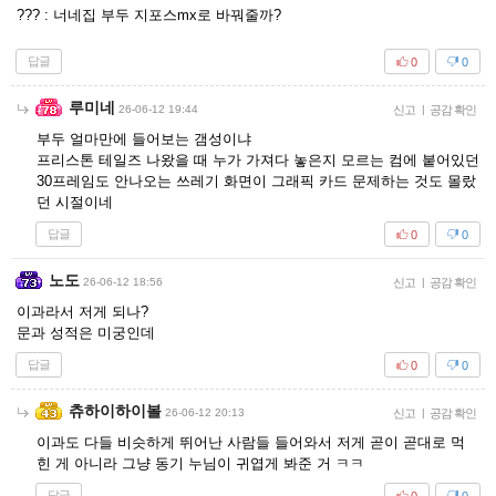
??? : 너네집 부두 지포스mx로 바꿔줄까?
답글
0
0
루미네
26-06-12 19:44
신고
|
공감 확인
부두 얼마만에 들어보는 갬성이냐
프리스톤 테일즈 나왔을 때 누가 가져다 놓은지 모르는 컴에 붙어있던
30프레임도 안나오는 쓰레기 화면이 그래픽 카드 문제하는 것도 몰랐
던 시절이네
답글
0
0
노도
26-06-12 18:56
신고
|
공감 확인
이과라서 저게 되나?
문과 성적은 미궁인데
답글
0
0
츄하이하이볼
26-06-12 20:13
신고
|
공감 확인
이과도 다들 비슷하게 뛰어난 사람들 들어와서 저게 곧이 곧대로 먹
힌 게 아니라 그냥 동기 누님이 귀엽게 봐준 거 ㅋㅋ
답글
0
0