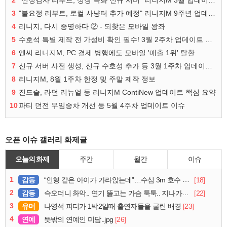
2
"신성검사 리부트, 성장 특화 신규 서버" 리니지M 3월 업데이트 예고
3
"불요정 리부트, 로컬 사냥터 추가 예정" 리니지M 9주년 업데이트 예고
4
리니지, 다시 증명하다 ② - 되찾은 모바일 왕좌
5
수호석 특별 제작 전 가성비 확인 필수! 3월 2주차 업데이트 이슈
6
엔씨 리니지M, PC 결제 병행에도 모바일 '매출 1위' 탈환
7
신규 서버 사전 생성, 신규 수호성 추가 등 3월 1주차 업데이트 이슈
8
리니지M, 8월 1주차 한정 및 주말 제작 정보
9
진드슬, 라던 리뉴얼 등 리니지M ContiNew 업데이트 핵심 요약
10
파티 던전 무임승차 개선 등 5월 4주차 업데이트 이슈
오픈 이슈 갤러리 화제글
오늘의 화제
주간
월간
이슈
1
감동
[18]
“인형 같은 아이가 가라앉는데”…수심 3m 호수 뛰어든 60대 의인
2
감동
[22]
슥오더니 촤악.. 연기 뚫고는 가슴 툭툭.. 지나가던 아재의 정체
3
유머
[23]
나영석 피디가 1박2일때 출연자들을 굴린 배경
4
연예
[26]
뜻밖의 연예인 미담..jpg