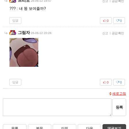
프리도
26-06-12 19:57
신고
|
공감 확인
??? : 내 똥 보여줄까?
답글
0
0
그림자
26-06-12 20:26
신고
|
공감 확인
답글
0
0
새로고침
등록
목록
본문
이전
다음
댓글보기