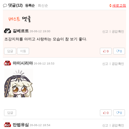
댓글
(12)
등록순
|
최신순
새로고침
길베르트
26-06-12 19:00
신고
|
공감 확인
조강지처를 아끼고 사랑하는 모습이 참 보기 좋다.
답글
이동
9
0
아이시리아
26-06-12 18:53
신고
|
공감 확인
답글
0
0
만법유심
26-06-12 18:54
신고
|
공감 확인