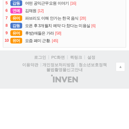
5
감동
[16]
어떤 공익근무요원 이야기
6
연예
[12]
김채원
7
유머
[28]
파브리도 이해 안가는 한국 음식
8
감동
[6]
오픈 후 3개월치 예약 다 찼다는 미용실
9
유머
[58]
후방)애들은 가라
10
유머
[45]
요즘 폐미 근황.
로그인
PC화면
퀵링크
설정
청소년보호정책
이용약관
개인정보처리방침
▲
불법촬영물신고안내
(주)
인
벤