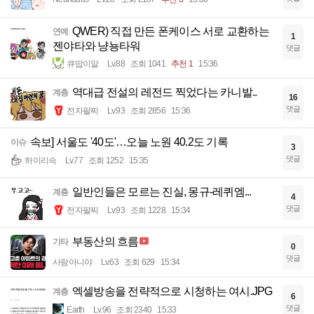
QWER) 직접 만든 폰케이스 서로 교환하는
연예
1
젠야타와 냥뇽타워
댓글
큐땁이알
Lv.88
조회 1041
추천 1
15:36
역대급 전설의 레전드 찍었다는 카니발..
계층
16
댓글
전자팔찌
Lv.93
조회 2856
15:36
속보] 서울도 '40도'…오늘 노원 40.2도 기록
이슈
3
댓글
하이리슥
Lv.77
조회 1252
15:35
일반인들은 모르는 진실, 몽규-레퀴엠...
계층
4
댓글
전자팔찌
Lv.93
조회 1228
15:34
부동산의 흐름
기타
0
댓글
사람아니야
Lv.63
조회 629
15:34
엑셀방송을 전략적으로 시청하는 여시.JPG
계층
6
댓글
Earth
Lv.96
조회 2340
15:33