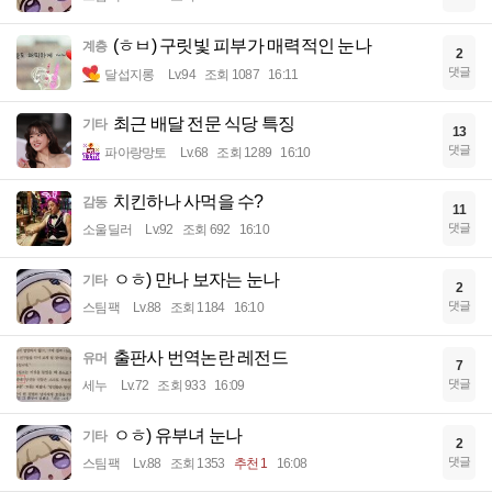
(ㅎㅂ) 구릿빛 피부가 매력적인 눈나
계층
2
댓글
달섭지롱
Lv.94
조회 1087
16:11
최근 배달 전문 식당 특징
기타
13
댓글
파아랑망토
Lv.68
조회 1289
16:10
치킨하나 사먹을 수?
감동
11
댓글
소울딜러
Lv.92
조회 692
16:10
ㅇㅎ) 만나 보자는 눈나
기타
2
댓글
스팀팩
Lv.88
조회 1184
16:10
출판사 번역논란 레전드
유머
7
댓글
세누
Lv.72
조회 933
16:09
ㅇㅎ) 유부녀 눈나
기타
2
댓글
스팀팩
Lv.88
조회 1353
추천 1
16:08