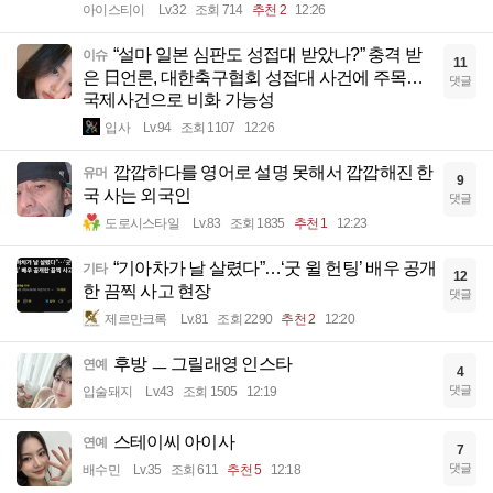
아이스티이
Lv.32
조회 714
추천 2
12:26
“설마 일본 심판도 성접대 받았나?” 충격 받
이슈
11
은 日언론, 대한축구협회 성접대 사건에 주목…
댓글
국제사건으로 비화 가능성
입사
Lv.94
조회 1107
12:26
깝깝하다를 영어로 설명 못해서 깝깝해진 한
유머
9
국 사는 외국인
댓글
도로시스타일
Lv.83
조회 1835
추천 1
12:23
“기아차가 날 살렸다”…‘굿 윌 헌팅’ 배우 공개
기타
12
한 끔찍 사고 현장
댓글
제르만크록
Lv.81
조회 2290
추천 2
12:20
후방 ㅡ 그릴래영 인스타
연예
4
댓글
입술돼지
Lv.43
조회 1505
12:19
스테이씨 아이사
연예
7
댓글
배수민
Lv.35
조회 611
추천 5
12:18