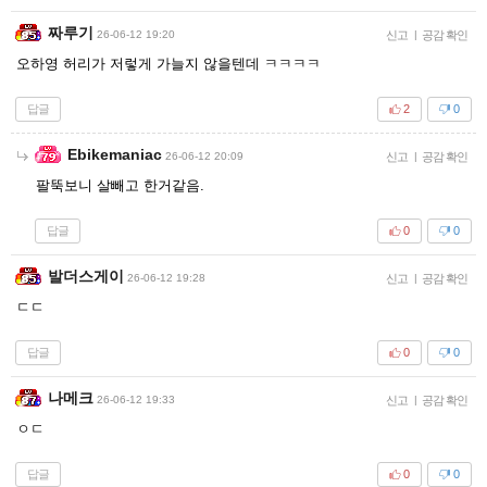
짜루기
26-06-12 19:20
신고
|
공감 확인
오하영 허리가 저렇게 가늘지 않을텐데 ㅋㅋㅋㅋ
답글
2
0
Ebikemaniac
26-06-12 20:09
신고
|
공감 확인
팔뚝보니 살빼고 한거같음.
답글
0
0
발더스게이
26-06-12 19:28
신고
|
공감 확인
ㄷㄷ
답글
0
0
나메크
26-06-12 19:33
신고
|
공감 확인
ㅇㄷ
답글
0
0