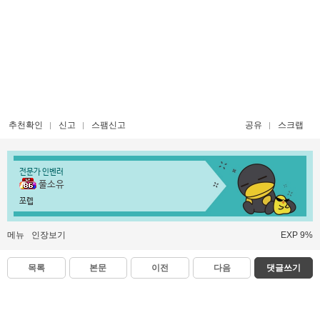
추천확인
신고
스팸신고
공유
스크랩
전문가 인벤러
풀소유
쪼렙
메뉴
인장보기
EXP 9%
목록
본문
이전
다음
댓글쓰기