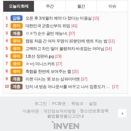
오늘의 화제
주간
월간
이슈
1
감동
[15]
오픈 후 3개월치 예약 다 찼다는 미용실
2
유머
[41]
대한민국 군종신부의 위엄
3
계층
[37]
ㅇㅎ?) 순수 골반 재능녀.
4
유머
[11]
캠핑 처음 간 여자 두명이 10분만에 텐트 치는 법
5
유머
[14]
고백하고 차인 딸이 불평하자 바로잡는 어머님
6
유머
[19]
1호선 장판파.jpg
7
유머
[27]
ㅎㅂ) 미니스커트
8
유머
[15]
축협을 한번에 보여주는 짤
9
계층
[17]
이젠 다시는 못 보는 삼파이더맨
10
계층
[17]
단지 내 방송 아나운서를 바꾸고 나서 집중도가 확 올라갔다는 한 아파트의 안내방송
로그인
PC화면
퀵링크
설정
청소년보호정책
이용약관
개인정보처리방침
▲
불법촬영물신고안내
(주)
인