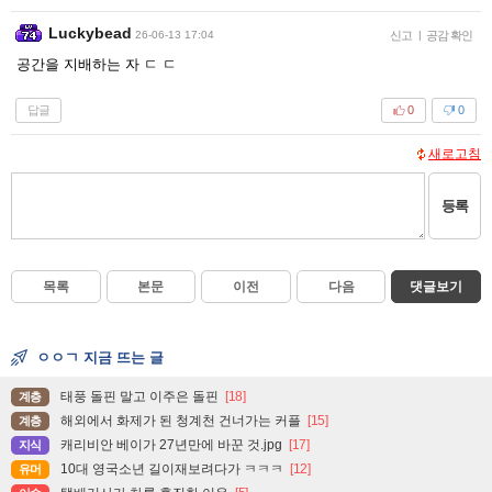
Luckybead
26-06-13 17:04
신고
|
공감 확인
공간을 지배하는 자 ㄷ ㄷ
답글
0
0
새로고침
등록
목록
본문
이전
다음
댓글보기
ㅇㅇㄱ 지금 뜨는 글
태풍 돌핀 말고 이주은 돌핀
[18]
계층
해외에서 화제가 된 청계천 건너가는 커플
[15]
계층
캐리비안 베이가 27년만에 바꾼 것.jpg
[17]
지식
10대 영국소년 길이재보려다가 ㅋㅋㅋ
[12]
유머