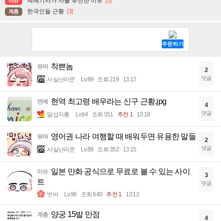
택배기사가 차를 후진한 이유
[5]
이슈
한국인들 근황
[3]
계층
착쁜놈
유머
2
댓글
사실난라쿤
Lv.89
조회 219
13:17
현역 최고령 배우라는 신구 근황.jpg
연예
4
댓글
달섭지롱
Lv.94
조회 551
추천 1
13:16
영어권 나라 여행할 때 배워두면 유용한 말들
유머
2
댓글
사실난라쿤
Lv.89
조회 352
13:15
일본 만화 공식으로 무료로 볼 수 있는 사이
이슈
3
트
댓글
벗바
Lv.96
조회 640
추천 1
13:12
양궁 15발 만점
계층
4