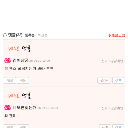
댓글
(32)
등록순
|
최신순
새로고침
김이상궁
26-06-12 19:09
신고
|
공감 확인
뒤 펜스 굴곡지는거 봐라 ㅋㅋ
답글
이동
14
0
너보면짖는개
26-06-12 19:02
신고
|
공감 확인
와 팬티..
답글
이동
5
0