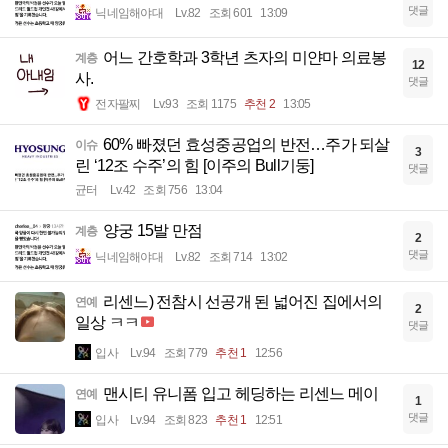
댓글
닉네임해야대
Lv.82
조회 601
13:09
어느 간호학과 3학년 츠자의 미얀마 의료봉
계층
12
사.
댓글
전자팔찌
Lv.93
조회 1175
추천 2
13:05
60% 빠졌던 효성중공업의 반전…주가 되살
이슈
3
린 ‘12조 수주’의 힘 [이주의 Bull기둥]
댓글
균터
Lv.42
조회 756
13:04
양궁 15발 만점
계층
2
댓글
닉네임해야대
Lv.82
조회 714
13:02
리센느) 전참시 선공개 된 넓어진 집에서의
연예
2
일상 ㅋㅋ
댓글
입사
Lv.94
조회 779
추천 1
12:56
맨시티 유니폼 입고 헤딩하는 리센느 메이
연예
1
댓글
입사
Lv.94
조회 823
추천 1
12:51