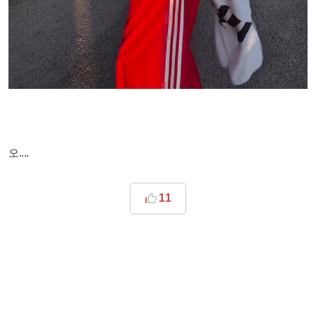
오....
11