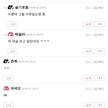
슬기로움
26-06-12 20:53
신고
|
공감 확인
이쁜데 그럴 이유없는뎅 힝
답글
0
0
떼낄라
26-06-15 10:00
신고
|
공감 확인
와 댓글 보고 알았네요 ㅋㅋㅋ
답글
0
0
존윅
26-06-12 19:14
신고
|
공감 확인
ㅇㄷ
답글
0
0
쉬세요
26-06-12 19:17
신고
|
공감 확인
de
답글
0
0