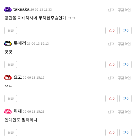
taksaka
26-06-13 11:33
신고
|
공감 확인
공간을 지배하시네 무하한주술인가 ㅋㅋ
답글
0
0
롯데검
26-06-13 15:13
신고
|
공감 확인
굿굿
답글
0
0
요고
26-06-13 15:17
신고
|
공감 확인
ㅇㄷ
답글
0
0
처제
26-06-13 15:23
신고
|
공감 확인
연예인도 필터라니..
답글
0
0