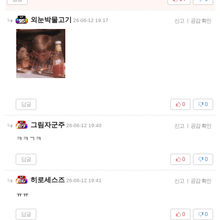
외눈박물고기
26-06-12 19:17
신고
|
공감 확인
답글
0
0
그림자군주
26-06-12 19:40
신고
|
공감 확인
ㅋㅋㄱㅋ
답글
0
0
히로세스즈
26-06-12 19:41
신고
|
공감 확인
ㅠㅠ
답글
0
0