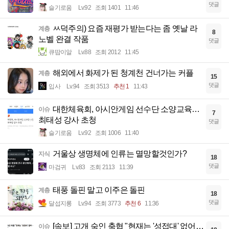
댓글
슬기로움
Lv.92
조회 1401
11:46
ㅆ덕주의) 요즘 재평가 받는다는 좀 옛날 라
계층
8
노벨 완결 작품
댓글
큐땁이알
Lv.88
조회 2012
11:45
해외에서 화제가 된 청계천 건너가는 커플
계층
15
댓글
입사
Lv.94
조회 3513
추천 1
11:43
대한체육회, 아시안게임 선수단 소양교육…
이슈
7
최태성 강사 초청
댓글
슬기로움
Lv.92
조회 1006
11:40
거울상 생명체에 인류는 멸망할것인가?
지식
18
댓글
마검귀
Lv.83
조회 2113
11:39
태풍 돌핀 말고 이주은 돌핀
계층
18
댓글
달섭지롱
Lv.94
조회 3773
추천 6
11:36
[속보] 고개 숙인 축협 "현재는 '성접대' 없어…
이슈