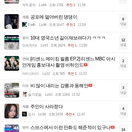
작두콩차
Lv.84
조회 1791
추천 2
11:59
공포에 얼어버린 댕댕이
계층
6
댓글
Earth
Lv.96
조회 1647
추천 2
11:59
10대 영국소년 길이재보려다가 ㅋㅋㅋ
유머
12
댓글
슈퍼차지z
Lv.45
조회 2624
추천 1
11:59
[리센느 메이킹 필름 EP.2] 리센느 MBC 아시
연예
2
안게임 홍보대사 촬영 비하인드
댓글
아이스티이
Lv.32
조회 565
추천 1
11:57
비 많이 내리는 강릉과 동해안
이슈
3
댓글
슬기로움
Lv.92
조회 1244
11:52
주인이 사라졌다
계층
4
댓글
입사
Lv.94
조회 1678
추천 4
11:47
스브스에서 이런 만화도 해준적이 있구나
유머
14