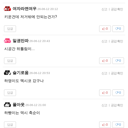
여자라면여우
26-06-12 20:12
신고
|
공감 확인
키운건데 저거밖에 안되는건가?
답글
0
0
일권만파
26-06-12 20:43
신고
|
공감 확인
시공간 뒤틀림이...
답글
0
0
슬기로움
26-06-12 20:53
신고
|
공감 확인
하영이도 멕시코 갔구나
답글
0
0
폴아웃
26-06-12 21:00
신고
|
공감 확인
하빵이는 역시 축순이
답글
0
0