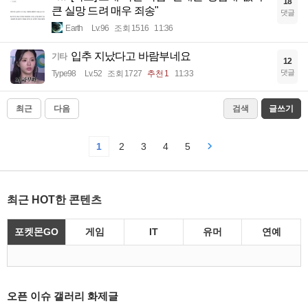
18
큰 실망 드려 매우 죄송"
댓글
Earth
Lv.96
조회 1516
11:36
입추 지났다고 바람부네요
기타
12
댓글
Type98
Lv.52
조회 1727
추천 1
11:33
최근
다음
검색
글쓰기
1
2
3
4
5
최근 HOT한 콘텐츠
포켓몬GO
게임
IT
유머
연예
오픈 이슈 갤러리 화제글