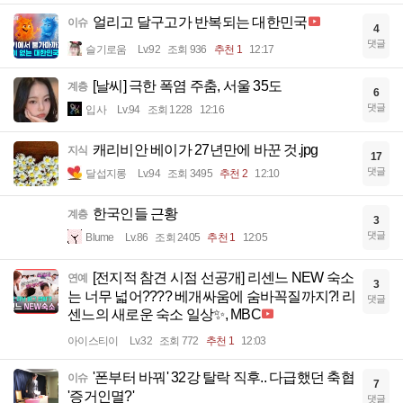
얼리고 달구고가 반복되는 대한민국
이슈
4
댓글
슬기로움
Lv.92
조회 936
추천 1
12:17
[날씨] 극한 폭염 주춤, 서울 35도
계층
6
댓글
입사
Lv.94
조회 1228
12:16
캐리비안 베이가 27년만에 바꾼 것.jpg
지식
17
댓글
달섭지롱
Lv.94
조회 3495
추천 2
12:10
한국인들 근황
계층
3
댓글
Blume
Lv.86
조회 2405
추천 1
12:05
[전지적 참견 시점 선공개] 리센느 NEW 숙소
연예
3
는 너무 넓어???? 베개싸움에 숨바꼭질까지?! 리
댓글
센느의 새로운 숙소 일상✨, MBC
아이스티이
Lv.32
조회 772
추천 1
12:03
'폰부터 바꿔' 32강 탈락 직후.. 다급했던 축협
이슈
7
'증거인멸?'
댓글