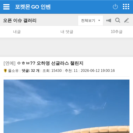
포켓몬 GO
인벤
오픈 이슈 갤러리
전체보기
공
검
글
지
색
내글
내 댓글
10추글
on/off
쓰
기
[연예]
ㅇㅎㅂ?? 오하영 선글라스 챌린지
풀소유
댓글: 32 개
조회:
15430
추천:
11
2026-06-12 19:00:16