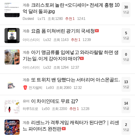
크리스토퍼 놀란 <오디세이> 전세계 흥행 10
계층
30
억 달러 돌파.jpg
댓글
Dusked
Lv.71
조회 1280
추천 1
12:41
요즘 폼 미쳐버린 광기의 국세청
계층
5
댓글
아이스티이
Lv.32
조회 1143
추천 1
12:39
아기 맹금류를 입에넣고 와라라랄랄 하면 생
계층
0
기는일. 이게 강아지야 매야?
댓글
아이스티이
Lv.32
조회 1294
12:37
또 트위치 밴 당했다는 서터리머 아스몬골드.
계층
13
댓글
전자팔찌
Lv.93
조회 2080
12:32
이 차이인데도 무료 감?
유머
14
댓글
하루5프로
Lv.50
조회 2200
추천 1
12:28
리센느가 격투게임 캐릭터가 된다면?｜리센
계층
2
느 파이터즈 완전판
댓글