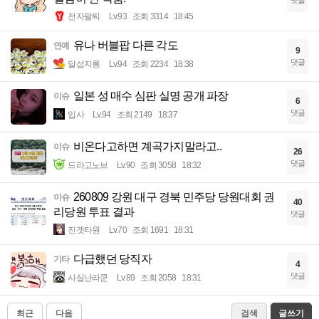
전자팔찌
Lv.93
조회 3314
18:45
유나 버블팝 다른 각도
연예
9
댓글
달섭지롱
Lv.94
조회 2234
18:38
일본 성 매수 심판 실명 공개 파장
이슈
6
댓글
입사
Lv.94
조회 2149
18:37
비온다고하면 계곡가지말라고..
이슈
26
댓글
드라고노브
Lv.90
조회 3058
18:32
260809 강원 대구 경북 민주당 당원대회 권
이슈
40
리당원 투표 결과
댓글
진겟타원
Lv.70
조회 1691
18:31
다급했던 당직자
기타
4
댓글
사실난라쿤
Lv.89
조회 2058
18:31
최근
다음
검색
글쓰기