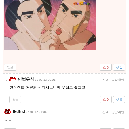
답글
8
1
만법유심
26-06-13 00:51
신고
|
공감 확인
핸더랜드 어른되서 다시보니까 무섭고 슬프고
답글
0
0
tkdhsl
26-06-12 21:04
신고
|
공감 확인
ㅇㄷ