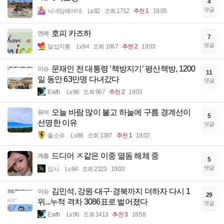
4
댓글
닉네임해야대
Lv.82
조회 1712
추천 1
19:05
호피 카즈하
연예
7
댓글
달섭지롱
Lv.94
조회 1067
추천 2
19:03
문재인 전 대통령 ‘책방지기’ 평산책방, 1200
이슈
11
일 동안 63만명 다녀갔다
댓글
Earth
Lv.96
조회 967
추천 2
19:03
오늘 바람 많이 불고 하늘에 구름 경계선이
유머
5
선명한 이유
댓글
풀소유
Lv.86
조회 1387
추천 1
19:02
드디어 ㅈ같은 이중 열돔 해체 중
계층
5
댓글
입사
Lv.94
조회 2323
19:00
김민석, 강원·대구·경북까지 더하자 다시 1
이슈
29
위...누적 격차 3086표로 벌어졌다
댓글
Earth
Lv.96
조회 1413
추천 3
18:58