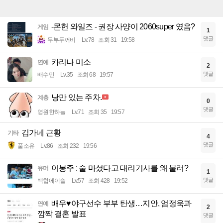
-몬헌 와일즈 - 권장 사양이 2060super 였음?
게임
1
댓글
두부두꺼비
Lv.78
조회 31
19:58
카리나 미소
연예
2
댓글
배수민
Lv.35
조회 68
19:57
낭만 있는 주차.
계층
0
댓글
영원한하늘
Lv.71
조회 35
19:57
김가네 근황
기타
4
댓글
풀소유
Lv.86
조회 232
19:56
이봉주 : 술 마셨다고 대리기사를 왜 불러?
유머
1
댓글
백합에이슬
Lv.57
조회 428
19:52
배우♥야구선수 부부 탄생…지안, 엄정욱과
연예
2
깜짝 결혼 발표
댓글