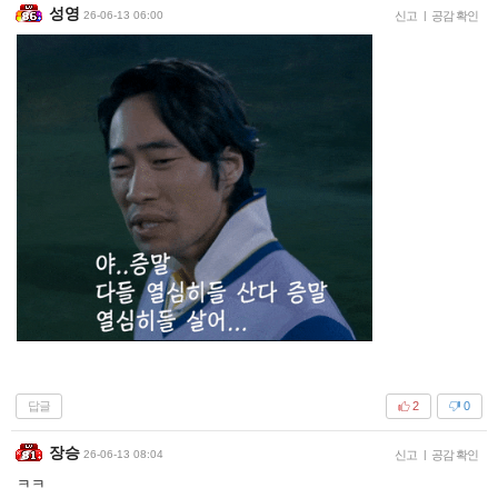
성영
26-06-13 06:00
신고
|
공감 확인
답글
2
0
장승
26-06-13 08:04
신고
|
공감 확인
ㅋㅋ