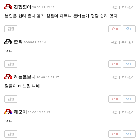
김꺙꺙이
26-06-12 22:12
신고
|
공감 확인
본인은 현타 존나 올거 같은데 아무나 돈버는거 정말 쉽리 않다
답글
0
0
존윅
26-06-12 22:14
신고
|
공감 확인
ㅇㄷ
답글
0
0
하늘을보니
26-06-12 22:17
신고
|
공감 확인
얼굴이 ai 느낌 나네
답글
0
0
해군이
26-06-12 22:17
신고
|
공감 확인
ㅇㄷ
답글
0
0