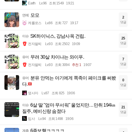
Earth
Lv.96
조회 1549
19:21
모모
연예
2
댓글
케를로스
Lv.86
조회 727
19:17
SK하이닉스, 강남사옥 건립.
이슈
25
댓글
전자팔찌
Lv.93
조회 2502
19:09
무려 30살 차이나는 와이푸.
유머
7
댓글
전자팔찌
Lv.93
조회 3094
추천 1
19:07
분유 안먹는 아기에게 쪽족이 페이크를 써봤
유머
0
다.
댓글
옆사마
Lv.87
조회 825
19:06
6살 딸 "엄마 무서워" 울었지만…만취 194㎞
이슈
21
질주, 예비신랑 숨졌다
댓글
입사
Lv.94
조회 1498
19:06
6족보행ㅋㅋㅋㅋ
계층