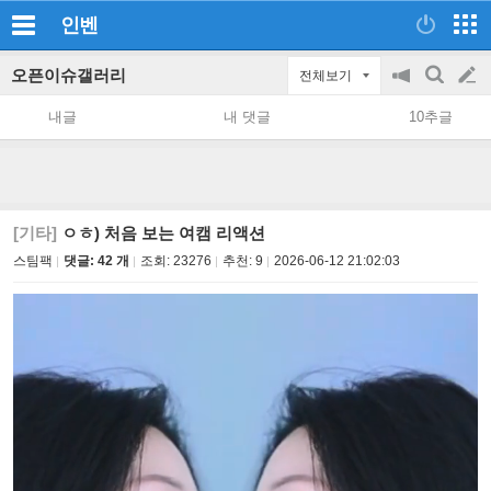
인벤
오픈이슈갤러리
전체보기
공
검
글
지
색
내글
내 댓글
10추글
on/off
쓰
기
[기타]
ㅇㅎ) 처음 보는 여캠 리액션
스팀팩
댓글: 42 개
조회:
23276
추천:
9
2026-06-12 21:02:03