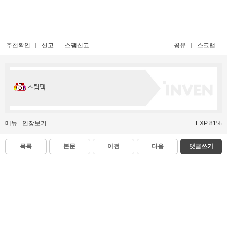
추천확인
신고
스팸신고
공유
스크랩
스팀팩
메뉴
인장보기
EXP 81%
목록
본문
이전
다음
댓글쓰기