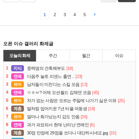
1
2
3
4
5
오픈 이슈 갤러리 화제글
오늘의 화제
주간
월간
이슈
1
지식
[18]
중력댐의 건축해부도
2
연예
[23]
다음주 놀토 리센느 출연...
3
유머
[13]
남자들이 미친다는 스킬 모음
4
연예
[45]
ㅇㅎㅂ? 어제 오션월드 김채연 모음
5
유머
[25]
차가 없는 사람은 모르는 주말에 나가기 싫은 이유
6
계층
[18]
딸처럼 업어키운 7년 터울 여동생
7
유머
[26]
얼마나 화가났는지 감도 안옴
8
연예
[6]
과거 파묘되서 현재 난리난 연예인
9
계층
[15]
30점 만점에 29점을 쏘다니 대단하시네요.jpg