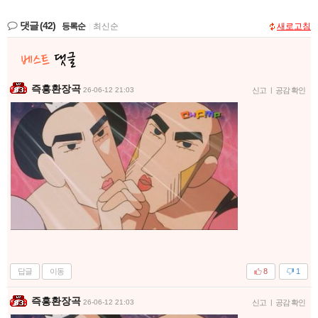
댓글
(42)
등록순
|
최신순
새로고침
즉흥환장곡
26-06-12 21:03
신고
|
공감 확인
답글
이동
8
1
즉흥환장곡
26-06-12 21:03
신고
|
공감 확인