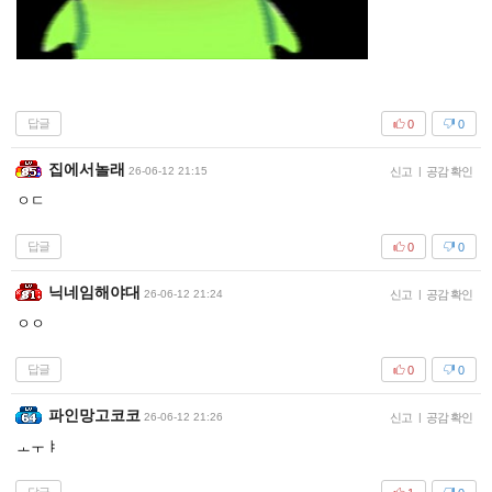
답글
0
0
집에서놀래
26-06-12 21:15
신고
|
공감 확인
ㅇㄷ
답글
0
0
닉네임해야대
26-06-12 21:24
신고
|
공감 확인
ㅇㅇ
답글
0
0
파인망고코코
26-06-12 21:26
신고
|
공감 확인
ㅗㅜㅑ