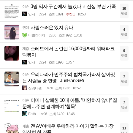
3명 익사 구간에서 놀겠다고 진상 부린 가족
이슈
10
댓글
입사
Lv.94
조회 1891
추천 1
18:58
사랑스러운 있지 유나
연예
4
댓글
너빨갱이지
Lv.86
조회 992
18:58
스레드에서 논란된 16,000원짜리 워터파크
계층
9
떡볶이
댓글
입사
Lv.94
조회 1990
18:57
우리나라가 민주주의 법치국가라서 살아있
이슈
7
는 사람들 중 한명 - JunHanGiRi
댓글
진겟타원
Lv.70
조회 1226
18:52
어머니 살해한 10대 아들, “미안하지 않냐” 질
이슈
7
문에…주변 경계하며 ‘침묵’
댓글
Earth
Lv.96
조회 1430
18:46
전 AV여배우 우에하라 아이가 말하는 가장
계층
13
열심히 한 작품.
댓글