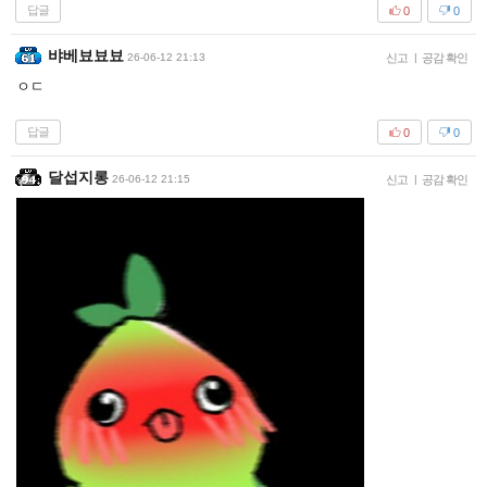
답글
0
0
뱌베뵤뵤뵤
26-06-12 21:13
신고
|
공감 확인
ㅇㄷ
답글
0
0
달섭지롱
26-06-12 21:15
신고
|
공감 확인