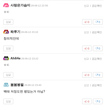
사랑은가슴이
26-06-12 22:50
신고
|
공감 확인
ㅇㄷ
답글
0
0
짜루기
26-06-12 23:10
신고
|
공감 확인
창의적인데
답글
0
0
Ah64e
26-06-12 23:22
신고
|
공감 확인
ㅇㄷ
답글
0
0
봄봄봉필
26-06-12 23:43
신고
|
공감 확인
백태 저정도면 병있는거 아님?
답글
0
0