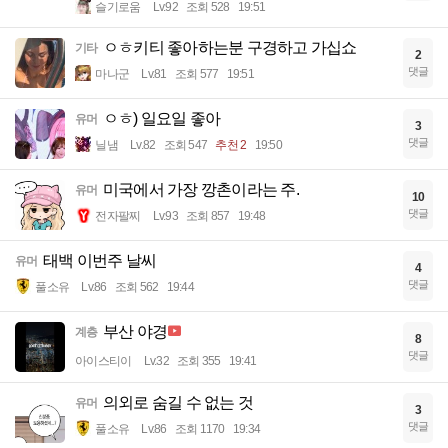
슬기로움
Lv.92
조회 528
19:51
ㅇㅎ키티 좋아하는분 구경하고 가십쇼
기타
2
댓글
마나군
Lv.81
조회 577
19:51
ㅇㅎ) 일요일 좋아
유머
3
댓글
닐냄
Lv.82
조회 547
추천 2
19:50
미국에서 가장 깡촌이라는 주.
유머
10
댓글
전자팔찌
Lv.93
조회 857
19:48
태백 이번주 날씨
유머
4
댓글
풀소유
Lv.86
조회 562
19:44
부산 야경
계층
8
댓글
아이스티이
Lv.32
조회 355
19:41
의외로 숨길 수 없는 것
유머
3
댓글
풀소유
Lv.86
조회 1170
19:34