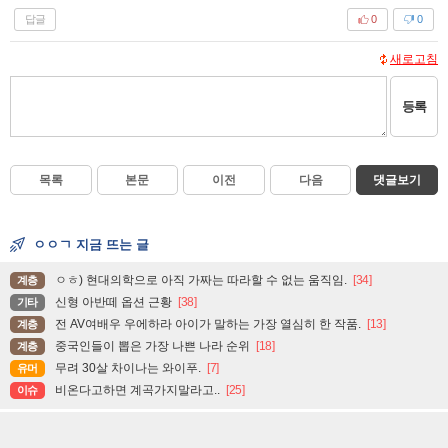
답글
0
0
새로고침
등록
목록
본문
이전
다음
댓글보기
ㅇㅇㄱ 지금 뜨는 글
ㅇㅎ) 현대의학으로 아직 가짜는 따라할 수 없는 움직임.
[34]
계층
신형 아반떼 옵션 근황
[38]
기타
전 AV여배우 우에하라 아이가 말하는 가장 열심히 한 작품.
[13]
계층
중국인들이 뽑은 가장 나쁜 나라 순위
[18]
계층
무려 30살 차이나는 와이푸.
[7]
유머
비온다고하면 계곡가지말라고..
[25]
이슈