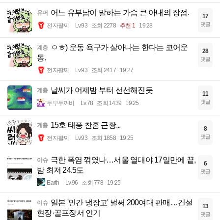
어느 유부남이 말하는 가슴 큰 아내의 장점.
유머
17
댓글
전자팔찌
Lv.93
조회 2278
추천 1
19:28
ㅇㅎ) 운동 욕구가 살아나는 한다는 코어운
계층
28
동.
댓글
전자팔찌
Lv.93
조회 2417
19:27
날씨가 어제밤 부터 선선해진듯
계층
11
댓글
두부두꺼비
Lv.78
조회 1439
19:25
15호 태풍 찬홈 근황...
계층
8
댓글
전자팔찌
Lv.93
조회 1858
19:25
극한 폭염 꺾였나…서울 열대야 17일만에 끝,
이슈
6
밤 최저 24.5도
댓글
Earth
Lv.96
조회 778
19:25
일본 '인간 냉장고' 벌써 200여대 판매…건설
이슈
13
현장·골프장서 인기
댓글