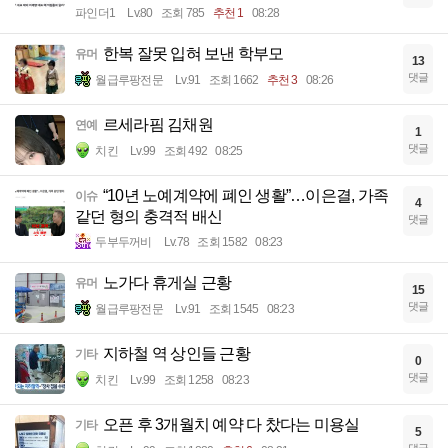
파인더1
Lv.80
조회 785
추천 1
08:28
한복 잘못 입혀 보낸 학부모
유머
13
댓글
월급루팡전문
Lv.91
조회 1662
추천 3
08:26
르세라핌 김채원
연예
1
댓글
치킨
Lv.99
조회 492
08:25
“10년 노예계약에 폐인 생활”…이은결, 가족
이슈
4
같던 형의 충격적 배신
댓글
두부두꺼비
Lv.78
조회 1582
08:23
노가다 휴게실 근황
유머
15
댓글
월급루팡전문
Lv.91
조회 1545
08:23
지하철 역 상인들 근황
기타
0
댓글
치킨
Lv.99
조회 1258
08:23
오픈 후 3개월치 예약 다 찼다는 미용실
기타
5