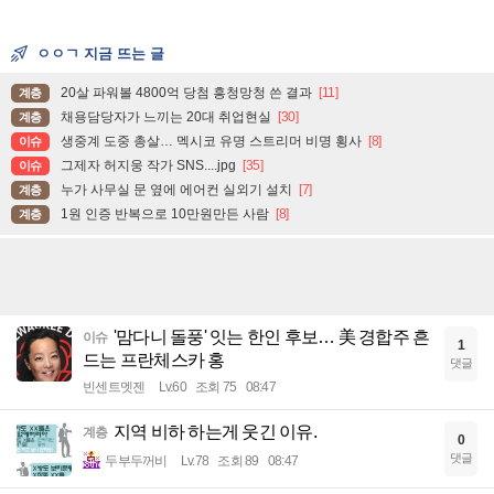
ㅇㅇㄱ 지금 뜨는 글
20살 파워볼 4800억 당첨 흥청망청 쓴 결과
[11]
계층
채용담당자가 느끼는 20대 취업현실
[30]
계층
생중계 도중 총살… 멕시코 유명 스트리머 비명 횡사
[8]
이슈
그제자 허지웅 작가 SNS....jpg
[35]
이슈
누가 사무실 문 옆에 에어컨 실외기 설치
[7]
계층
1원 인증 반복으로 10만원만든 사람
[8]
계층
'맘다니 돌풍' 잇는 한인 후보… 美 경합주 흔
이슈
1
드는 프란체스카 홍
댓글
빈센트멧젠
Lv.60
조회 75
08:47
지역 비하 하는게 웃긴 이유.
계층
0
댓글
두부두꺼비
Lv.78
조회 89
08:47