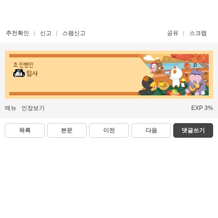
추천확인
신고
스팸신고
공유
스크랩
초 인벤인
입사
메뉴
인장보기
EXP 3%
목록
본문
이전
다음
댓글쓰기