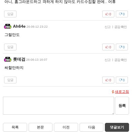
아니, 홈그라운드하고 격하게 하지 않아도 카드수집할 판에.. 어휴
답글
0
0
Ah64e
26-06-12 23:22
신고
|
공감 확인
그럴만도
답글
0
0
롯데검
26-06-13 16:07
신고
|
공감 확인
싸할만하지
답글
0
0
새로고침
등록
목록
본문
이전
다음
댓글보기