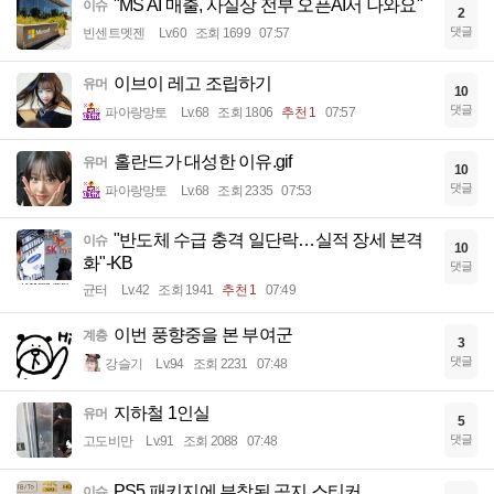
"MS AI 매출, 사실상 전부 오픈AI서 나와요"
이슈
2
댓글
빈센트멧젠
Lv.60
조회 1699
07:57
이브이 레고 조립하기
유머
10
댓글
파아랑망토
Lv.68
조회 1806
추천 1
07:57
홀란드가 대성한 이유.gif
유머
10
댓글
파아랑망토
Lv.68
조회 2335
07:53
"반도체 수급 충격 일단락…실적 장세 본격
이슈
10
화"-KB
댓글
균터
Lv.42
조회 1941
추천 1
07:49
이번 풍향중을 본 부여군
계층
3
댓글
강슬기
Lv.94
조회 2231
07:48
지하철 1인실
유머
5
댓글
고도비만
Lv.91
조회 2088
07:48
PS5 패키지에 부착된 공지 스티커
이슈