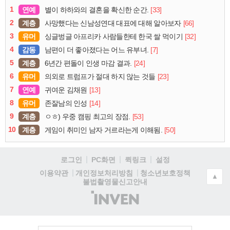
1
연예
[33]
별이 하하와의 결혼을 확신한 순간.
2
계층
[66]
사망했다는 신남성연대 대표에 대해 알아보자
3
유머
[32]
싱글벙글 아프리카 사람들한테 한국 쌀 먹이기
4
감동
[7]
남편이 더 좋아졌다는 어느 유부녀.
5
계층
[24]
6년간 편돌이 인생 마감 결과.
6
유머
[23]
의외로 트럼프가 절대 하지 않는 것들
7
연예
[13]
귀여운 김채원
8
유머
[14]
존잘남의 인성
9
계층
[53]
ㅇㅎ) 우중 캠핑 최고의 장점.
10
계층
[50]
게임이 취미인 남자 거르라는게 이해됨.
로그인
PC화면
퀵링크
설정
청소년보호정책
이용약관
개인정보처리방침
▲
불법촬영물신고안내
(주)
인
벤