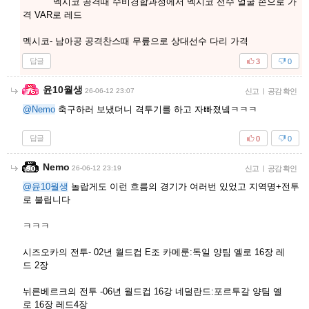
멕시코 공격때 수비경합과정에서 멕시코 선수 얼굴 손으로 가
격 VAR로 레드
멕시코- 남아공 공격찬스때 무릎으로 상대선수 다리 가격
답글
3
0
윤10월생
26-06-12 23:07
신고
|
공감 확인
@Nemo
축구하러 보냈더니 격투기를 하고 자빠졌넼ㅋㅋㅋ
답글
0
0
Nemo
26-06-12 23:19
신고
|
공감 확인
@윤10월생
놀랍게도 이런 흐름의 경기가 여러번 있었고 지역명+전투
로 불립니다
ㅋㅋㅋ
시즈오카의 전투- 02년 월드컵 E조 카메룬:독일 양팀 옐로 16장 레
드 2장
뉘른베르크의 전투 -06년 월드컵 16강 네덜란드:포르투갈 양팀 옐
로 16장 레드4장