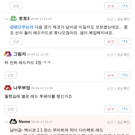
답글
0
0
토토3
26-06-12 21:47
신고
|
공감 확인
@병신무는개
다음 경기 체코가 남아공 이길지도 모르겠는데요... 중
요 선수 둘이 레드카드로 못나오잖아요. 셈이 복잡해지네요.
답글
0
0
그림자
26-06-12 21:39
신고
|
공감 확인
하 진짜 레드카드 2장 ㅋㅋ
답글
0
0
나무부엉
26-06-12 21:39
신고
|
공감 확인
뭘했길레 옐로 레드 투페어를 챙긴거죠
답글
0
0
Nemo
26-06-12 22:17
신고
|
공감 확인
남아공- 멕시코 1:1 찬스 무리하게 막다 다이렉트 레드