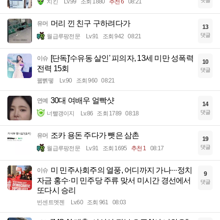
댓글
치킨
Lv.99
조회 1880
추천 6
08:21
머리 낀 친구 구하려다가
유머
13
댓글
월급루팡전문
Lv.91
조회 942
08:21
[단독]'수유동 살인' 피의자, 13세 미만 성폭력
이슈
10
전력 15회
댓글
꿻뻵뗗
Lv.90
조회 960
08:21
30대 여배우 얼빡샷
연예
14
댓글
너빨갱이지
Lv.86
조회 1789
08:18
조카 용돈 주다가 뺏은 삼촌
유머
19
댓글
월급루팡전문
Lv.91
조회 1695
추천 1
08:17
미 민주사회주의 열풍, 어디까지 가나···정치
이슈
9
자금 홍수·미 민주당 주류 맞서 미시간 경선에서
댓글
또다시 승리
빈센트멧젠
Lv.60
조회 961
08:03