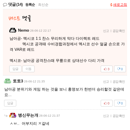
댓글
(14)
등록순
|
최신순
새로고침
Nemo
26-06-12 22:17
신고
|
공감 확인
남아공- 멕시코 1:1 찬스 무리하게 막다 다이렉트 레드
멕시코 공격때 수비경합과정에서 멕시코 선수 얼굴 손으로 가
격 VAR로 레드
멕시코- 남아공 공격찬스때 무릎으로 상대선수 다리 가격
답글
이동
3
0
토토3
26-06-12 21:35
신고
|
공감 확인
남아공 분위기와 게임 하는 것을 보니 홍명보가 한번더 승리할것 같은데
요...
답글
0
0
병신무는개
26-06-12 21:37
신고
|
공감 확인
ㅅㅂ.. 어부지리 ㅈ같네