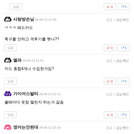
답글
0
0
사랑방손님
26-06-12 21:50
신고
|
공감 확인
ㅋㅋㅋ 레드카드
축구를 안하고 격투기를 햇나??
답글
0
0
엘파
26-06-12 21:51
신고
|
공감 확인
카드 총합4개나 수집한거임?
답글
0
0
가이어스발타
26-06-12 22:11
신고
|
공감 확인
볼때마다 웃참 챌린지 하는거 같음
답글
0
0
영어는안된대
26-06-12 23:10
신고
|
공감 확인