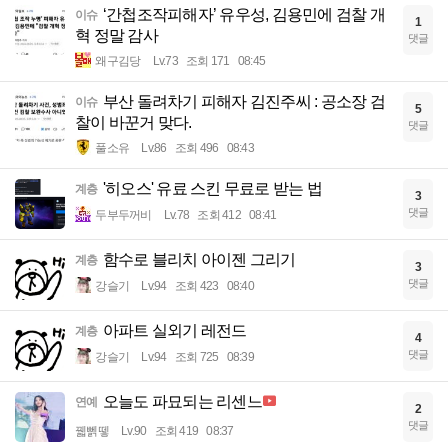
‘간첩조작피해자’ 유우성, 김용민에 검찰 개
이슈
1
혁 정말 감사
댓글
왜구김당
Lv.73
조회 171
08:45
부산 돌려차기 피해자 김진주씨 : 공소장 검
이슈
5
찰이 바꾼거 맞다.
댓글
풀소유
Lv.86
조회 496
08:43
'히오스' 유료 스킨 무료로 받는 법
계층
3
댓글
두부두꺼비
Lv.78
조회 412
08:41
함수로 블리치 아이젠 그리기
계층
3
댓글
강슬기
Lv.94
조회 423
08:40
아파트 실외기 레전드
계층
4
댓글
강슬기
Lv.94
조회 725
08:39
오늘도 파묘되는 리센느
연예
2
댓글
꿻뻵뗗
Lv.90
조회 419
08:37