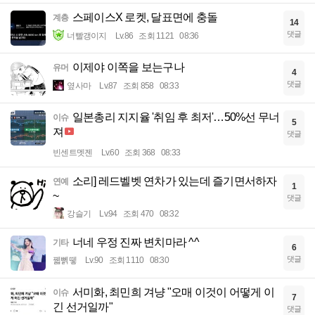
스페이스X 로켓, 달표면에 충돌
계층
14
댓글
너빨갱이지
Lv.86
조회 1121
08:36
이제야 이쪽을 보는구나
유머
4
댓글
옆사마
Lv.87
조회 858
08:33
일본총리 지지율 '취임 후 최저'…50%선 무너
이슈
5
져
댓글
빈센트멧젠
Lv.60
조회 368
08:33
소리] 레드벨벳 연차가 있는데 즐기면서하자
연예
1
~
댓글
강슬기
Lv.94
조회 470
08:32
너네 우정 진짜 변치마라 ^^
기타
6
댓글
꿻뻵뗗
Lv.90
조회 1110
08:30
서미화, 최민희 겨냥 "오매 이것이 어떻게 이
이슈
7
긴 선거일까"
댓글