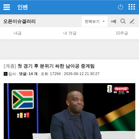
인벤
오픈이슈갤러리
전체보기
공
검
글
지
색
내글
내 댓글
10추글
on/off
쓰
기
[계층]
첫 경기 후 분위기 싸한 남아공 중계팀
입사
댓글: 14 개
조회:
17294
2026-06-12 21:30:27