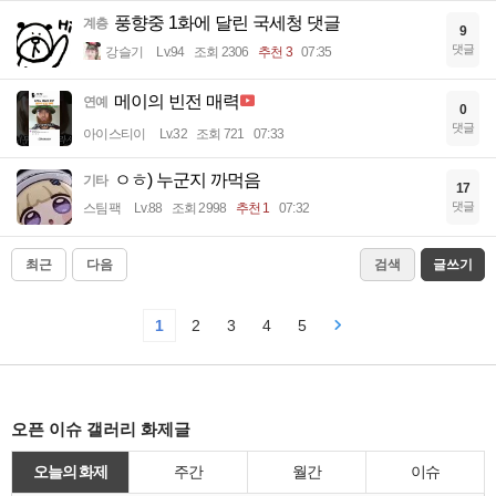
풍향중 1화에 달린 국세청 댓글
계층
9
댓글
강슬기
Lv.94
조회 2306
추천 3
07:35
메이의 빈전 매력
연예
0
댓글
아이스티이
Lv.32
조회 721
07:33
ㅇㅎ) 누군지 까먹음
기타
17
댓글
스팀팩
Lv.88
조회 2998
추천 1
07:32
최근
다음
검색
글쓰기
1
2
3
4
5
오픈 이슈 갤러리 화제글
오늘의 화제
주간
월간
이슈