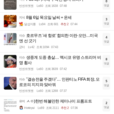
0
댓글
빈센트멧젠
Lv.60
조회 1638
07:48
8월 6일 목요일 날씨 + 운세
지식
3
댓글
달섭지롱
Lv.94
조회 601
추천 2
07:44
호르무즈 '새 항로' 합의한 이란·오만…미국
이슈
4
엔 선 긋기
댓글
균터
Lv.42
조회 1094
07:43
생중계 도중 총살… 멕시코 유명 스트리머 비
이슈
8
명 횡사
댓글
빈센트멧젠
Lv.60
조회 3639
07:42
"결승전을 주겠다"… 인판티노 FIFA 회장, 모
이슈
5
로코의 지지와 맞바꿔
댓글
빈센트멧젠
Lv.60
조회 1288
07:37
ㅅㅇ)한번 해볼만한 제미나이 프롬프트
유머
2
댓글
Horieyui
Lv.89
조회 2111
추천 2
07:36