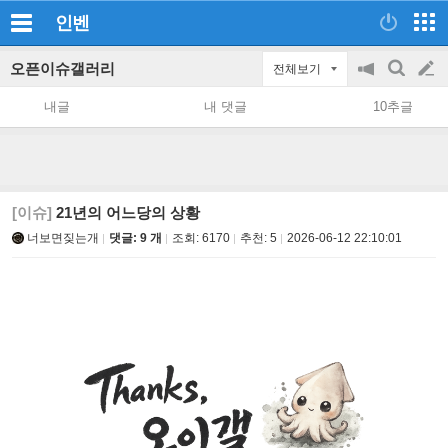
인벤
오픈이슈갤러리
전체보기
공
검
글
지
색
내글
내 댓글
10추글
on/off
쓰
기
[이슈]
21년의 어느당의 상황
너보면짖는개
댓글: 9 개
조회:
6170
추천:
5
2026-06-12 22:10:01