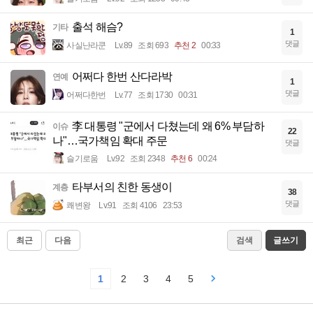
출석 해슴?
기타
1
댓글
사실난라쿤
Lv.89
조회 693
추천 2
00:33
어쩌다 한번 산다라박
연예
1
댓글
어쩌다한번
Lv.77
조회 1730
00:31
李 대통령 "군에서 다쳤는데 왜 6% 부담하
이슈
22
나"…국가책임 확대 주문
댓글
슬기로움
Lv.92
조회 2348
추천 6
00:24
타부서의 친한 동생이
계층
38
댓글
쾌변왕
Lv.91
조회 4106
23:53
최근
다음
검색
글쓰기
1
2
3
4
5