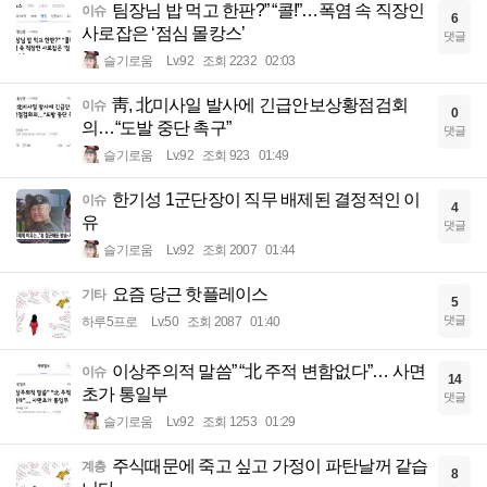
팀장님 밥 먹고 한판?” “콜!”…폭염 속 직장인
이슈
6
사로잡은 ‘점심 몰캉스’
댓글
슬기로움
Lv.92
조회 2232
02:03
靑, 北미사일 발사에 긴급안보상황점검회
이슈
0
의…“도발 중단 촉구”
댓글
슬기로움
Lv.92
조회 923
01:49
한기성 1군단장이 직무 배제된 결정적인 이
이슈
4
유
댓글
슬기로움
Lv.92
조회 2007
01:44
요즘 당근 핫플레이스
기타
5
댓글
하루5프로
Lv.50
조회 2087
01:40
이상주의적 말씀” “北 주적 변함없다”… 사면
이슈
14
초가 통일부
댓글
슬기로움
Lv.92
조회 1253
01:29
주식때문에 죽고 싶고 가정이 파탄날꺼 같습
계층
8