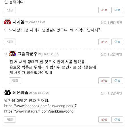
면 능력이다
답글
0
0
니네임
26-06-12 22:48
신고
|
공감 확인
아 낙지랑 이잼 사이가 송영길이었구나. 왜 기억이 안나지?
답글
2
0
그림자군주
26-06-12 23:15
신고
|
공감 확인
전 저 새끼 당대표 한 것도 이번에 처음 알았음
윤호중 박홍근 두새끼가 법사위 넘긴거로 생각했는데
저 새끼가 최종빌런이었네
답글
0
0
레몬과즙
26-06-13 00:29
신고
|
공감 확인
박건웅 화백은 진짜 천재임.
https://www.facebook.com/kunwoong.park.7
https://www.instagram.com/parkkunwoong
답글
0
0