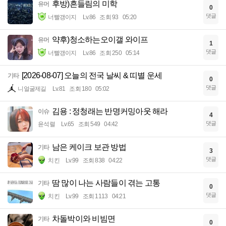
후방)흔들림의 미학
유머
0
댓글
너빨갱이지
Lv.86
조회 93
05:20
약후)청소하는오이갤 와이프
유머
1
댓글
너빨갱이지
Lv.86
조회 250
05:14
[2026-08-07] 오늘의 전국 날씨 & 띠별 운세
기타
0
댓글
니얼굴제길
Lv.81
조회 180
05:02
김용 : 정청래는 반명커밍아웃 해라
이슈
4
댓글
윤석렬
Lv.65
조회 549
04:42
남은 케이크 보관 방법
기타
3
댓글
치킨
Lv.99
조회 838
04:22
땀 많이 나는 사람들이 겪는 고통
기타
0
댓글
치킨
Lv.99
조회 1113
04:21
차돌박이와 비빔면
기타
0