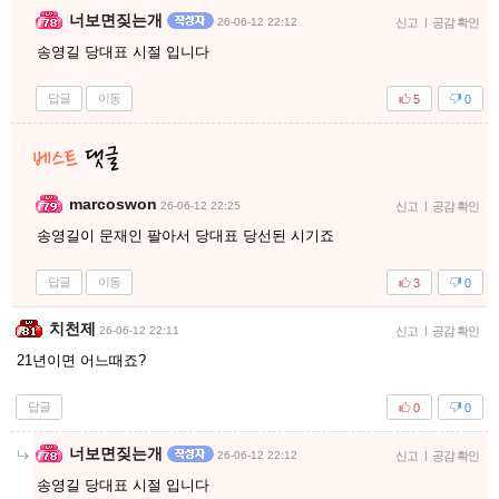
너보면짖는개
26-06-12 22:12
신고
|
공감 확인
송영길 당대표 시절 입니다
답글
이동
5
0
marcoswon
26-06-12 22:25
신고
|
공감 확인
송영길이 문재인 팔아서 당대표 당선된 시기죠
답글
이동
3
0
치천제
26-06-12 22:11
신고
|
공감 확인
21년이면 어느때죠?
답글
0
0
너보면짖는개
26-06-12 22:12
신고
|
공감 확인
송영길 당대표 시절 입니다