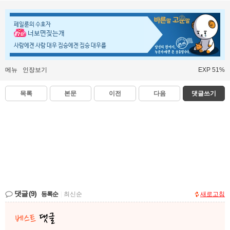
페일룬의 수호자
너보면짖는개
사람에겐 사람 대우 짐승에겐 짐승 대우를
메뉴
인장보기
EXP 51%
목록
본문
이전
다음
댓글쓰기
댓글
(9)
등록순
|
최신순
새로고침