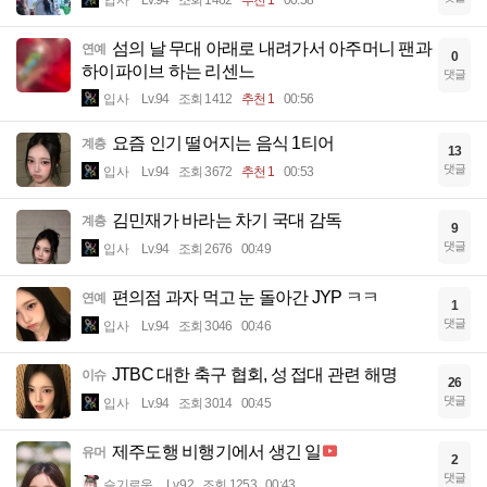
입사
Lv.94
조회 1462
추천 1
00:58
섬의 날 무대 아래로 내려가서 아주머니 팬과
연예
0
하이파이브 하는 리센느
댓글
입사
Lv.94
조회 1412
추천 1
00:56
요즘 인기 떨어지는 음식 1티어
계층
13
댓글
입사
Lv.94
조회 3672
추천 1
00:53
김민재가 바라는 차기 국대 감독
계층
9
댓글
입사
Lv.94
조회 2676
00:49
편의점 과자 먹고 눈 돌아간 JYP ㅋㅋ
연예
1
댓글
입사
Lv.94
조회 3046
00:46
JTBC 대한 축구 협회, 성 접대 관련 해명
이슈
26
댓글
입사
Lv.94
조회 3014
00:45
제주도행 비행기에서 생긴 일
유머
2
댓글
슬기로움
Lv.92
조회 1253
00:43