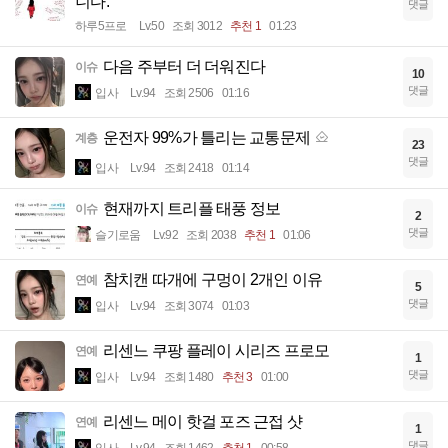
니다.
댓글
하루5프로
Lv.50
조회 3012
추천 1
01:23
다음 주부터 더 더워진다
이슈
10
댓글
입사
Lv.94
조회 2506
01:16
운전자 99%가 틀리는 교통문제
계층
23
댓글
입사
Lv.94
조회 2418
01:14
현재까지 트리플 태풍 정보
이슈
2
댓글
슬기로움
Lv.92
조회 2038
추천 1
01:06
참치캔 따개에 구멍이 2개인 이유
연예
5
댓글
입사
Lv.94
조회 3074
01:03
리센느 쿠팡 플레이 시리즈 프로모
연예
1
댓글
입사
Lv.94
조회 1480
추천 3
01:00
리센느 메이 핫걸 포즈 근접 샷
연예
1
댓글