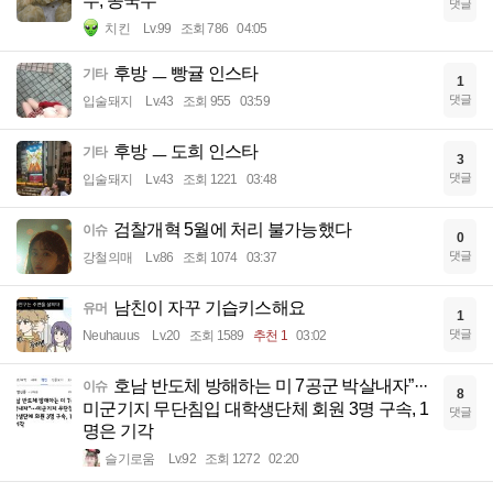
수, 콩국수
댓글
치킨
Lv.99
조회 786
04:05
후방 ㅡ 빵귤 인스타
기타
1
댓글
입술돼지
Lv.43
조회 955
03:59
후방 ㅡ 도희 인스타
기타
3
댓글
입술돼지
Lv.43
조회 1221
03:48
검찰개혁 5월에 처리 불가능했다
이슈
0
댓글
강철의매
Lv.86
조회 1074
03:37
남친이 자꾸 기습키스해요
유머
1
댓글
Neuhauus
Lv.20
조회 1589
추천 1
03:02
호남 반도체 방해하는 미 7공군 박살내자”···
이슈
8
미군기지 무단침입 대학생단체 회원 3명 구속, 1
댓글
명은 기각
슬기로움
Lv.92
조회 1272
02:20