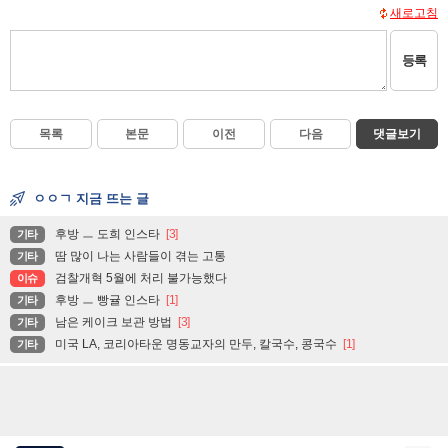
새로고침
등록
목록
본문
이전
다음
댓글보기
ㅇㅇㄱ 지금 뜨는 글
후방 ㅡ 도희 인스타
[3]
기타
땀 많이 나는 사람들이 겪는 고통
기타
검찰개혁 5월에 처리 불가능했다
이슈
후방 ㅡ 빵귤 인스타
[1]
기타
남은 케이크 보관 방법
[3]
기타
미국 LA, 코리아타운 명동교자의 만두, 칼국수, 콩국수
[1]
기타