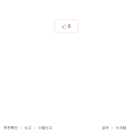
5
추천확인
신고
스팸신고
공유
스크랩