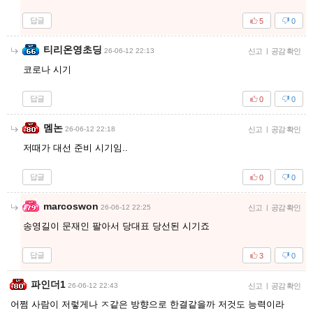
답글
5
0
티리온영초딩
26-06-12 22:13
신고
|
공감 확인
코로나 시기
답글
0
0
멤논
26-06-12 22:18
신고
|
공감 확인
저때가 대선 준비 시기임..
답글
0
0
marcoswon
26-06-12 22:25
신고
|
공감 확인
송영길이 문재인 팔아서 당대표 당선된 시기죠
답글
3
0
파인더1
26-06-12 22:43
신고
|
공감 확인
어쩜 사람이 저렇게나 ㅈ같은 방향으로 한결같을까 저것도 능력이라