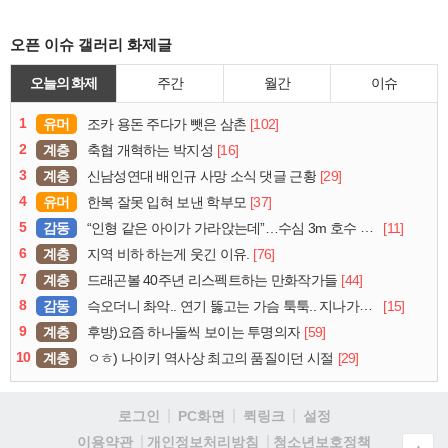
오픈 이슈 갤러리 화제글
오늘의 화제
주간
월간
이슈
1
유머
[102]
조카 용돈 주다가 뺏은 삼촌
2
계층
[16]
축협 개혁하는 박지성
3
계층
[29]
신남성연대 배인규 사망 소식 댓글 근황
4
유머
[37]
한복 잘못 입혀 보낸 학부모
5
감동
[11]
“인형 같은 아이가 가라앉는데”…수심 3m 호수 뛰어든 60대 의인
6
계층
[76]
지역 비하 하는게 웃긴 이유.
7
계층
[44]
드래곤볼 40주년 리스펙트하는 만화작가들
8
감동
[15]
슥오더니 촤악.. 연기 뚫고는 가슴 툭툭.. 지나가던 아재의 정체
9
계층
[59]
후방)요즘 하나둘씩 보이는 투명의자
10
계층
[29]
ㅇㅎ) 나이키 역사상 최고의 품질이던 시절
로그인
PC화면
퀵링크
설정
청소년보호정책
이용약관
개인정보처리방침