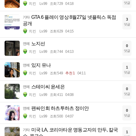
댓글
치킨
Lv.99
조회 729
04:18
GTA 6 플레이 영상 8월27일 넷플릭스 독점
기타
3
공개
댓글
치킨
Lv.99
조회 629
04:15
노지선
연예
0
댓글
치킨
Lv.99
조회 744
04:13
있지 유나
연예
1
댓글
치킨
Lv.99
조회 549
추천 1
04:11
스테이씨 윤세은
연예
0
댓글
치킨
Lv.99
조회 411
04:08
팬싸인회 하츠투하츠 정이안
연예
0
댓글
치킨
Lv.99
조회 500
04:07
미국 LA, 코리아타운 명동교자의 만두, 칼국
기타
1