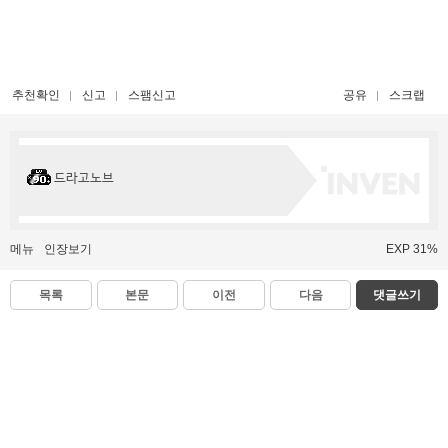
추천확인
신고
스팸신고
공유
스크랩
드라고노브
메뉴
인장보기
EXP 31%
목록
본문
이전
다음
댓글쓰기