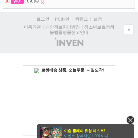
10
연예
[8]
아이유
로그인
PC화면
퀵링크
설정
청소년보호정책
이용약관
개인정보처리방침
▲
불법촬영물신고안내
(주)
인
벤
이환 플레이 유형 테스트!
이벤트 참여하면 1,000 이니