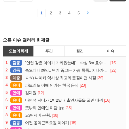
1
2
3
4
5
오픈 이슈 갤러리 화제글
오늘의 화제
주간
월간
이슈
1
감동
[16]
“인형 같은 아이가 가라앉는데”…수심 3m 호수 뛰어든 60대 의인
2
감동
[22]
슥오더니 촤악.. 연기 뚫고는 가슴 툭툭.. 지나가던 아재의 정체
3
계층
[39]
ㅇㅎ) 나이키 역사상 최고의 품질이던 시절
4
유머
[23]
파브리도 이해 안가는 한국 음식
5
연예
[12]
김채원
6
유머
[16]
나영석 피디가 1박2일때 출연자들을 굴린 배경
7
연예
[23]
뜻밖의 연예인 미담..jpg
8
유머
[38]
요즘 폐미 근황.
9
감동
[15]
어떤 공익근무요원 이야기