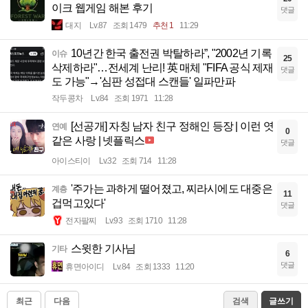
이크 웹게임 해본 후기
댓글
대지
Lv.87
조회 1479
추천 1
11:29
10년간 한국 출전권 박탈하라”, "2002년 기록
이슈
25
삭제하라"…전세계 난리! 英 매체 "FIFA 공식 제재
댓글
도 가능"→'심판 성접대 스캔들' 일파만파
작두콩차
Lv.84
조회 1971
11:28
[선공개] 자칭 남자 친구 정해인 등장 | 이런 엿
연예
0
같은 사랑 | 넷플릭스
댓글
아이스티이
Lv.32
조회 714
11:28
'주가는 과하게 떨어졌고, 찌라시에도 대중은
계층
11
겁먹고있다'
댓글
전자팔찌
Lv.93
조회 1710
11:28
스윗한 기사님
기타
6
댓글
휴면아이디
Lv.84
조회 1333
11:20
최근
다음
검색
글쓰기