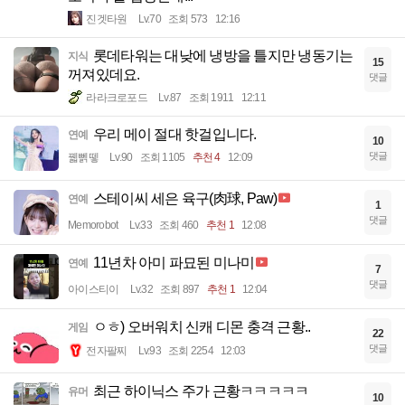
진겟타원
Lv.70
조회 573
12:16
롯데타워는 대낮에 냉방을 틀지만 냉동기는
지식
15
꺼져있데요.
댓글
라라크로포드
Lv.87
조회 1911
12:11
우리 메이 절대 핫걸입니다.
연예
10
댓글
꿻뻵뗗
Lv.90
조회 1105
추천 4
12:09
스테이씨 세은 육구(肉球, Paw)
연예
1
댓글
Memorobot
Lv.33
조회 460
추천 1
12:08
11년차 아미 파묘된 미나미
연예
7
댓글
아이스티이
Lv.32
조회 897
추천 1
12:04
ㅇㅎ) 오버워치 신캐 디몬 충격 근황..
게임
22
댓글
전자팔찌
Lv.93
조회 2254
12:03
최근 하이닉스 주가 근황ㅋㅋㅋㅋㅋ
유머
10