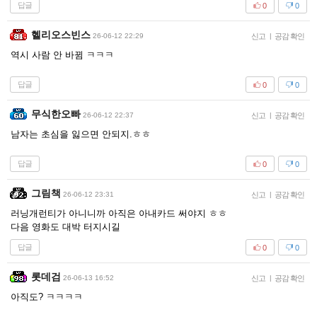
답글
0
0
헬리오스빈스
26-06-12 22:29
신고
|
공감 확인
역시 사람 안 바뀜 ㅋㅋㅋ
답글
0
0
무식한오빠
26-06-12 22:37
신고
|
공감 확인
남자는 초심을 잃으면 안되지.ㅎㅎ
답글
0
0
그림책
26-06-12 23:31
신고
|
공감 확인
러닝개런티가 아니니까 아직은 아내카드 써야지 ㅎㅎ
다음 영화도 대박 터지시길
답글
0
0
롯데검
26-06-13 16:52
신고
|
공감 확인
아직도? ㅋㅋㅋㅋ