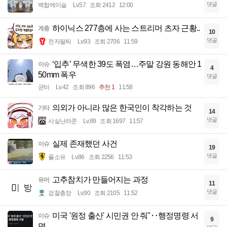
댓글
백합에이슬
Lv.57
조회 2412
12:00
하이닉스 277층에 사는 스트리머 츠자 근황..
계층
10
댓글
전자팔찌
Lv.93
조회 2706
11:59
‘입추’ 무색한 39도 폭염…주말 강원 동해안 1
이슈
4
50mm 폭우
댓글
균터
Lv.42
조회 896
추천 1
11:58
의외가 아니라 많은 한국인이 착각하는 것
기타
14
댓글
사실난라쿤
Lv.89
조회 1697
11:57
실제 존재했던 사건
이슈
19
댓글
풀소유
Lv.86
조회 2256
11:53
고추참치가 만들어지는 과정
유머
11
댓글
검찰총장
Lv.90
조회 2105
11:52
미국 '원정 출산' 시민권 안 줘"‥행정명령 서
이슈
9
명