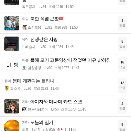
댓글
작두콩차
Lv.84
조회 1219
11:50
북한 폭염 근황
이슈
1
댓글
슬기로움
Lv.92
조회 999
11:50
전쟁같은 사랑
유머
5
댓글
드레술사
Lv.30
조회 1034
11:48
올해 모기 고문영상이 적었던 이유 밝혀짐
이슈
16
댓글
검찰총장
Lv.90
조회 1977
11:47
몸매 개쩐다는 블라녀
유머
12
댓글
풀소유
Lv.86
조회 3183
11:46
아이자와 미나미 카드 스탯
기타
4
댓글
안동시남훈이
Lv.56
조회 1173
11:45
오늘의 일기
기타
9
댓글
히롣
Lv.15
조회 830
추천 1
11:44