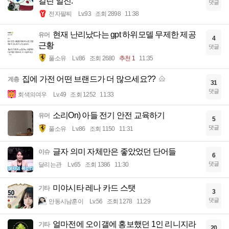
걸린 일진.
댓글
전자팔찌
Lv.93
조회 2898
11:38
현재 난리났다는 gpt 하위모델 무제한 제공
유머
4
근황
댓글
풀소유
Lv.86
조회 2680
추천 1
11:35
집에 가전 어떤 브랜드가 더 많으세요??
계층
31
댓글
회색의여우
Lv.49
조회 1252
11:33
소리On) 아들 전기 안전 교육하기
유머
5
댓글
풀소유
Lv.86
조회 1150
11:31
글자 의미 자체만은 좋았었던 단어들
이슈
6
댓글
달리는관
Lv.65
조회 1386
11:30
미야시타 레나 카드 스탯
기타
3
댓글
안동시남훈이
Lv.56
조회 1278
11:29
얼마전에 오이갤에 홍보했던 1인 리니지라
기타
20