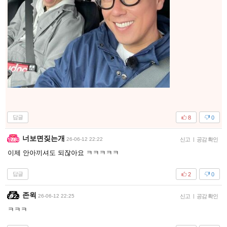
답글
8
0
너보면짖는개
26-06-12 22:22
신고
|
공감 확인
이제 안아끼셔도 되잖아요 ㅋㅋㅋㅋㅋ
답글
2
0
존윅
26-06-12 22:25
신고
|
공감 확인
ㅋㅋㅋ