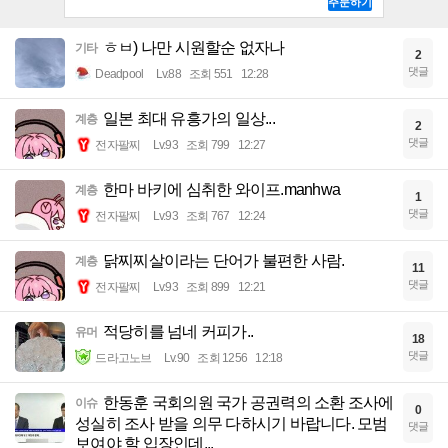
ㅎㅂ) 나만 시원할순 없자나
기타
2
댓글
Deadpool
Lv.88
조회 551
12:28
일본 최대 유흥가의 일상...
계층
2
댓글
전자팔찌
Lv.93
조회 799
12:27
한마 바키에 심취한 와이프.manhwa
계층
1
댓글
전자팔찌
Lv.93
조회 767
12:24
닭찌찌살이라는 단어가 불편한 사람.
계층
11
댓글
전자팔찌
Lv.93
조회 899
12:21
적당히를 넘네 커피가..
유머
18
댓글
드라고노브
Lv.90
조회 1256
12:18
한동훈 국회의원 국가 공권력의 소환 조사에
이슈
0
성실히 조사 받을 의무 다하시기 바랍니다. 모범
댓글
보여야 할 입장인데...