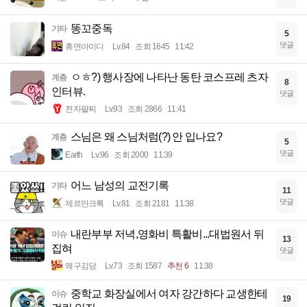
똥꼬중독
기타
5
댓글
휴면아이디
Lv.84
조회 1645
11:42
ㅇㅎ?) 행사장에 나타난 동탄 코스프레 츠자
계층
8
인터뷰.
댓글
전자팔찌
Lv.93
조회 2866
11:41
스님은 왜 스님처럼(?) 안 입나요?
계층
5
댓글
Earth
Lv.96
조회 2000
11:39
어느 남성의 교전기록
기타
11
댓글
제르만크록
Lv.81
조회 2181
11:38
내란부부 저녁,영화비 특활비...대법원서 뒤
이슈
13
집혀
댓글
왜구김당
Lv.73
조회 1587
추천 6
11:38
중학교 화장실에서 여자 강간하다 교생한테
이슈
19