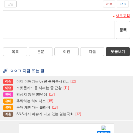
답글
0
0
새로고침
등록
목록
본문
이전
다음
댓글보기
ㅇㅇㄱ 지금 뜨는 글
이제 이해되는 07년 룸싸롱사건...
[12]
이슈
포켓몬카드를 사려는 줄 근황
[11]
이슈
범상치 않은 00년생
[17]
연예
추락하는 하이닉스
[15]
유머
몸매 개쩐다는 블라녀
[13]
유머
SNS에서 이슈가 되고 있는 일본국회
[12]
계층