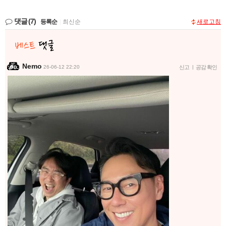
댓글
(7)
등록순
|
최신순
새로고침
Nemo
26-06-12 22:20
신고
|
공감 확인