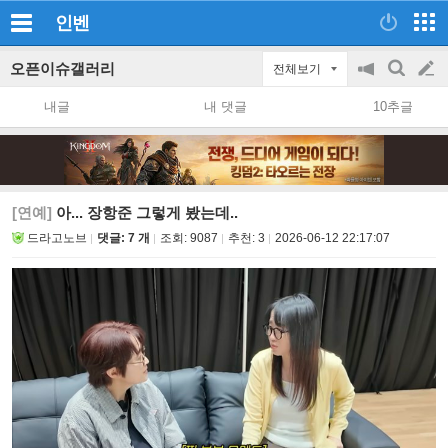
인벤
오픈이슈갤러리
전체보기
공
검
글
지
색
내글
내 댓글
10추글
on/off
쓰
기
[연예]
아... 장항준 그렇게 봤는데..
드라고노브
댓글: 7 개
조회:
9087
추천:
3
2026-06-12 22:17:07