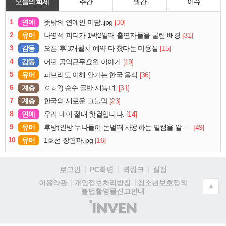
오늘의 화제
주간
월간
이슈
1
연예
[30]
뜻밖의 연예인 미담..jpg
2
유머
[31]
나영석 피디가 1박2일때 출연자들을 굴린 배경
3
감동
[15]
오픈 후 3개월치 예약 다 찼다는 미용실
4
감동
[19]
어떤 공익근무요원 이야기
5
유머
[36]
파브리도 이해 안가는 한국 음식
6
계층
[31]
ㅇㅎ?) 순수 골반 재능녀.
7
계층
[23]
한국의 새로운 그늘막
8
연예
[14]
우리 메이 절대 핫걸입니다.
9
유머
[49]
후방)인방 누나들이 돈벌때 사용하는 밑캠을 알아보자
10
유머
[16]
1호선 장판파.jpg
로그인
PC화면
퀵링크
설정
청소년보호정책
이용약관
개인정보처리방침
▲
불법촬영물신고안내
(주)
인
벤