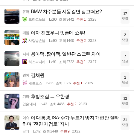
BMW 차주분들 시동걸면 광고떠요?
유머
17
댓글
드라고노브
Lv.90
조회 3442
추천 1
23:28
이자 진죠우니 잇폰메 쇼부!
게임
2
댓글
사랑방손님
Lv.90
조회 1460
추천 2
23:28
용아맥, 짭아맥, 일반관 스크린 차이
지식
7
댓글
히스파니에
Lv.91
조회 2722
추천 1
23:27
김채원
연예
1
댓글
케를로스
Lv.86
조회 1176
추천 1
23:25
후방조심 ㅡ 우한경
기타
13
댓글
입술돼지
Lv.43
조회 4465
추천 2
23:23
이 대통령, ISA·주가 누르기 방지 개편안 질타
이슈
21
하며 “전면 재검토” 지시
댓글
균터
Lv.42
조회 2448
추천 9
23:22