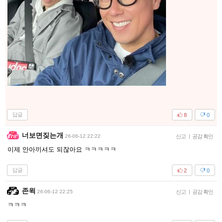
답글
8
0
너보면짖는개
26-06-12 22:22
신고
|
공감 확인
이제 안아끼셔도 되잖아요 ㅋㅋㅋㅋㅋ
답글
2
0
존윅
26-06-12 22:25
신고
|
공감 확인
ㅋㅋㅋ