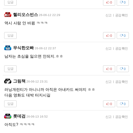
답글
0
0
헬리오스빈스
26-06-12 22:29
신고
|
공감 확인
역시 사람 안 바뀜 ㅋㅋㅋ
답글
0
0
무식한오빠
26-06-12 22:37
신고
|
공감 확인
남자는 초심을 잃으면 안되지.ㅎㅎ
답글
0
0
그림책
26-06-12 23:31
신고
|
공감 확인
러닝개런티가 아니니까 아직은 아내카드 써야지 ㅎㅎ
다음 영화도 대박 터지시길
답글
0
0
롯데검
26-06-13 16:52
신고
|
공감 확인
아직도? ㅋㅋㅋㅋ