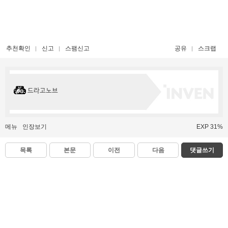
추천확인
신고
스팸신고
공유
스크랩
드라고노브
메뉴
인장보기
EXP 31%
목록
본문
이전
다음
댓글쓰기