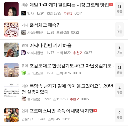
매일 1500개가 팔린다는 시장 고로케 맛집
계층
11
댓글
입사
Lv.94
조회 1795
추천 1
00:44
출석체크 해슴?
기타
0
댓글
사실난라쿤
Lv.89
조회 658
00:32
어쩌다 한번 키키 하음
연예
2
댓글
어쩌다한번
Lv.77
조회 1622
추천 2
00:27
조감도대로 한것같기도..하고 아닌것같기도..
유머
11
댓글
드라고노브
Lv.90
조회 2876
00:18
폭염속 남자가 길에 앉아 울고있어요”…30년
이슈
4
전 실종자였다
댓글
슬기로움
Lv.92
조회 2758
추천 2
00:05
프로미스나인 쑥쑥 이채영 백지헌
연예
0
댓글
입술돼지
Lv.43
조회 845
23:56