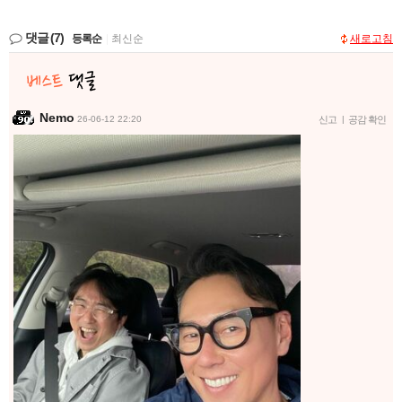
댓글
(7)
등록순
|
최신순
새로고침
Nemo
26-06-12 22:20
신고
|
공감 확인