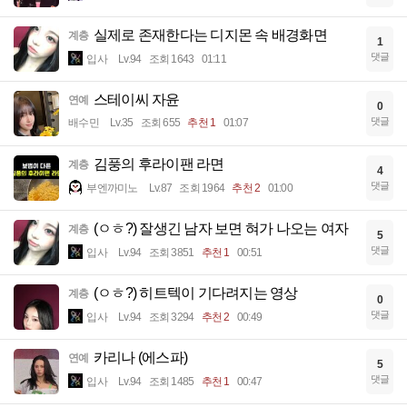
실제로 존재한다는 디지몬 속 배경화면
계층
1
댓글
입사
Lv.94
조회 1643
01:11
스테이씨 자윤
연예
0
댓글
배수민
Lv.35
조회 655
추천 1
01:07
김풍의 후라이팬 라면
계층
4
댓글
부엔까미노
Lv.87
조회 1964
추천 2
01:00
(ㅇㅎ?) 잘생긴 남자 보면 혀가 나오는 여자
계층
5
댓글
입사
Lv.94
조회 3851
추천 1
00:51
(ㅇㅎ?) 히트텍이 기다려지는 영상
계층
0
댓글
입사
Lv.94
조회 3294
추천 2
00:49
카리나 (에스파)
연예
5
댓글
입사
Lv.94
조회 1485
추천 1
00:47