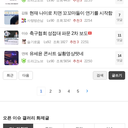
드라고노브
Lv.90
조회 4437
추천 3
22:55
현재 나이로 치면 꼬꼬마들이 연기를 시작함
감동
7
댓글
사랑방손님
Lv.90
조회 3247
추천 3
22:54
축구협회 성접대 파문 2차 보도
이슈
11
댓글
슬기로움
Lv.92
조회 1827
추천 3
22:51
유세윤 콘서트 실황영상떳네
연예
14
댓글
드라고노브
Lv.90
조회 5654
추천 4
22:50
최근
다음
검색
글쓰기
1
2
3
4
5
오픈 이슈 갤러리 화제글