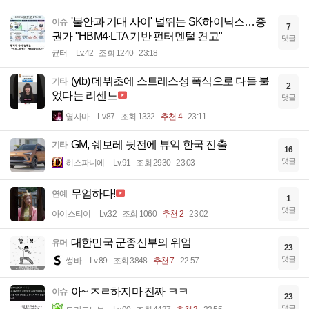
'불안과 기대 사이' 널뛰는 SK하이닉스…증
이슈
7
권가 "HBM4·LTA 기반 펀터멘털 견고"
댓글
균터
Lv.42
조회 1240
23:18
(ytb) 데뷔초에 스트레스성 폭식으로 다들 불
기타
2
었다는 리센느
댓글
옆사마
Lv.87
조회 1332
추천 4
23:11
GM, 쉐보레 뒷전에 뷰익 한국 진출
기타
16
댓글
히스파니에
Lv.91
조회 2930
23:03
무엄하다!
연예
1
댓글
아이스티이
Lv.32
조회 1060
추천 2
23:02
대한민국 군종신부의 위엄
유머
23
댓글
썽바
Lv.89
조회 3848
추천 7
22:57
아~ ㅈㄹ하지마 진짜 ㅋㅋ
이슈
23
댓글