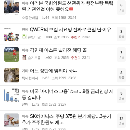
여러분 국회의원도 선관위가 행정부랑 독립
이슈
6
된 기관인걸 이해 못해요
댓글
소중한바램
Lv.44
조회 1498
23:54
QWER의 보컬 시요밍 진짜로 큰일 난 이유
연예
3
댓글
큐땁이알
Lv.88
조회 2986
추천 2
23:42
김민재 아스톤 빌라전 헤딩 골
이슈
1
댓글
슬기로움
Lv.92
조회 2865
추천 1
23:41
어느 장단에 맞춰야 하냐..
기타
8
댓글
특대형피자
Lv.62
조회 1999
23:38
미국 '마이너스 고용' 쇼크…9월 금리인상 제
이슈
5
동 걸리나
댓글
균터
Lv.42
조회 1882
23:37
SK하이닉스, 주당 375원 분기배당…3분기
이슈
17
추가 주주환원도 예고
댓글
균터
Lv.42
조회 2371
23:28