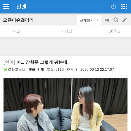
인벤
오픈이슈갤러리
전체보기
공
검
글
지
색
내글
내 댓글
10추글
on/off
쓰
기
[연예]
아... 장항준 그렇게 봤는데..
드라고노브
댓글: 7 개
조회:
9110
추천:
3
2026-06-12 22:17:07