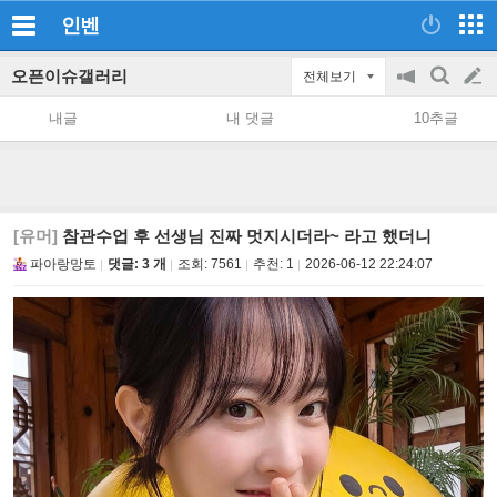
인벤
오픈이슈갤러리
전체보기
공
검
글
지
색
내글
내 댓글
10추글
on/off
쓰
기
[유머]
참관수업 후 선생님 진짜 멋지시더라~ 라고 했더니
파아랑망토
댓글: 3 개
조회:
7561
추천:
1
2026-06-12 22:24:07