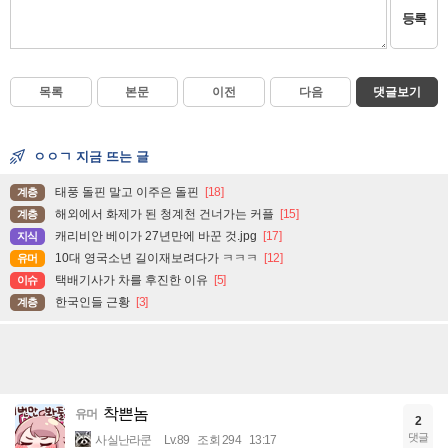
등록
목록
본문
이전
다음
댓글보기
ㅇㅇㄱ 지금 뜨는 글
태풍 돌핀 말고 이주은 돌핀
[18]
계층
해외에서 화제가 된 청계천 건너가는 커플
[15]
계층
캐리비안 베이가 27년만에 바꾼 것.jpg
[17]
지식
10대 영국소년 길이재보려다가 ㅋㅋㅋ
[12]
유머
택배기사가 차를 후진한 이유
[5]
이슈
한국인들 근황
[3]
계층
착쁜놈
유머
2
댓글
사실난라쿤
Lv.89
조회 294
13:17