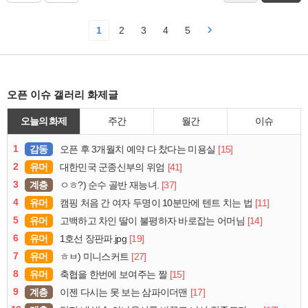
1
2
3
4
5
오픈 이슈 갤러리 화제글
오늘의 화제
주간
월간
이슈
1
감동
[15]
오픈 후 3개월치 예약 다 찼다는 미용실
2
유머
[41]
대한민국 군종신부의 위엄
3
계층
[37]
ㅇㅎ?) 순수 골반 재능녀.
4
유머
[11]
캠핑 처음 간 여자 두명이 10분만에 텐트 치는 법
5
유머
[14]
고백하고 차인 딸이 불평하자 바로잡는 어머님
6
유머
[19]
1호선 장판파.jpg
7
유머
[27]
ㅎㅂ) 미니스커트
8
유머
[15]
축협을 한번에 보여주는 짤
9
계층
[17]
이젠 다시는 못 보는 삼파이더맨