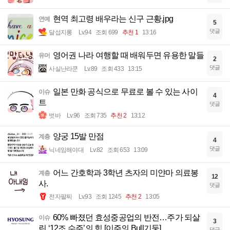
현역 최고령 배우라는 신구 근황.jpg
연예
5
댓글
달섭지롱
Lv.94
조회 699
추천 1
13:16
영어권 나라 여행할 때 배워두면 유용한 말들
유머
2
댓글
사실난라쿤
Lv.89
조회 433
13:15
일본 만화 공식으로 무료로 볼 수 있는 사이
이슈
4
트
댓글
벗바
Lv.96
조회 735
추천 2
13:12
양궁 15발 만점
계층
4
댓글
닉네임해야대
Lv.82
조회 653
13:09
어느 간호학과 3학년 츠자의 미얀마 의료봉
계층
12
사.
댓글
전자팔찌
Lv.93
조회 1245
추천 2
13:05
60% 빠졌던 효성중공업의 반전…주가 되살
이슈
3
린 ‘12조 수주’의 힘 [이주의 Bull기둥]
댓글