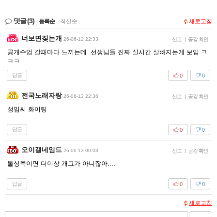
댓글
(3)
등록순
|
최신순
새로고침
너보면짖는개
26-06-12 22:33
신고
|
공감 확인
공개수업 갈때마다 느끼는데 선생님들 진짜 실시간 살빠지는게 보임 ㅋ
ㅋㅋ
답글
0
0
전국노래자랑
26-06-12 22:36
신고
|
공감 확인
성임씨 화이팅
답글
0
0
오이갤네임드
26-06-13 00:03
신고
|
공감 확인
돌싱쪽이면 더이상 개그가 아니잖아....
답글
0
0
새로고침