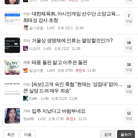
입사
Lv.94
조회 3543
추천 1
11:43
대한체육회, 아시안게임 선수단 소양교육…
이슈
7
최태성 강사 초청
댓글
슬기로움
Lv.92
조회 1011
11:40
거울상 생명체에 인류는 멸망할것인가?
지식
18
댓글
마검귀
Lv.83
조회 2122
11:39
태풍 돌핀 말고 이주은 돌핀
계층
18
댓글
달섭지롱
Lv.94
조회 3799
추천 6
11:36
[속보] 고개 숙인 축협 "현재는 '성접대' 없어…
이슈
18
큰 실망 드려 매우 죄송"
댓글
Earth
Lv.96
조회 1523
11:36
입추 지났다고 바람부네요
기타
12
댓글
Type98
Lv.52
조회 1738
추천 1
11:33
최근
다음
검색
글쓰기