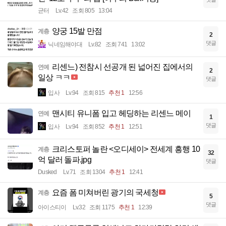
균터
Lv.42
조회 805
13:04
양궁 15발 만점
계층
2
댓글
닉네임해야대
Lv.82
조회 741
13:02
리센느) 전참시 선공개 된 넓어진 집에서의
연예
2
일상 ㅋㅋ
댓글
입사
Lv.94
조회 815
추천 1
12:56
맨시티 유니폼 입고 헤딩하는 리센느 메이
연예
1
댓글
입사
Lv.94
조회 852
추천 1
12:51
크리스토퍼 놀란 <오디세이> 전세계 흥행 10
계층
32
억 달러 돌파.jpg
댓글
Dusked
Lv.71
조회 1304
추천 1
12:41
요즘 폼 미쳐버린 광기의 국세청
계층
5
댓글
아이스티이
Lv.32
조회 1175
추천 1
12:39