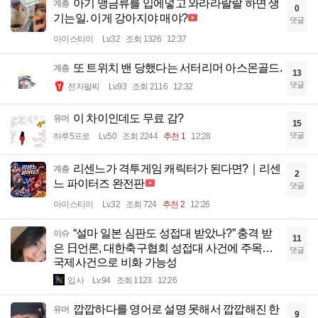
아기 맹금류를 입에넣고 와라라랄랄 하면 생
계층
0
기는일. 이게 강아지야 매야?
댓글
아이스티이
Lv.32
조회 1326
12:37
또 트위치 밴 당했다는 서터리머 아스몬골드.
계층
13
댓글
전자팔찌
Lv.93
조회 2116
12:32
이 차이인데도 무료 감?
유머
15
댓글
하루5프로
Lv.50
조회 2244
추천 1
12:28
리센느가 격투게임 캐릭터가 된다면?｜리센
계층
2
느 파이터즈 완전판
댓글
아이스티이
Lv.32
조회 724
추천 2
12:26
“설마 일본 심판도 성접대 받았나?” 충격 받
이슈
11
은 日언론, 대한축구협회 성접대 사건에 주목…
댓글
국제사건으로 비화 가능성
입사
Lv.94
조회 1123
12:26
깝깝하다를 영어로 설명 못해서 깝깝해진 한
유머
9