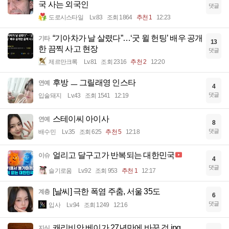
국 사는 외국인
댓글
도로시스타일
Lv.83
조회 1864
추천 1
12:23
“기아차가 날 살렸다”…‘굿 윌 헌팅’ 배우 공개
기타
13
한 끔찍 사고 현장
댓글
제르만크록
Lv.81
조회 2316
추천 2
12:20
후방 ㅡ 그릴래영 인스타
연예
4
댓글
입술돼지
Lv.43
조회 1541
12:19
스테이씨 아이사
연예
8
댓글
배수민
Lv.35
조회 625
추천 5
12:18
얼리고 달구고가 반복되는 대한민국
이슈
4
댓글
슬기로움
Lv.92
조회 953
추천 1
12:17
[날씨] 극한 폭염 주춤, 서울 35도
계층
6
댓글
입사
Lv.94
조회 1249
12:16
캐리비안 베이가 27년만에 바꾼 것.jpg
지식