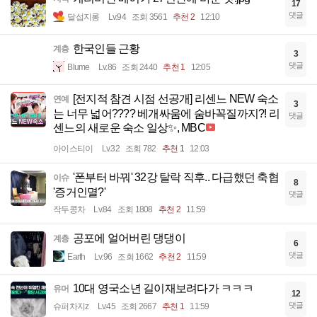
17
댓글
달섭지롱
Lv.94
조회 3561
추천 2
12:10
한국인들 근황
계층
3
댓글
Blume
Lv.86
조회 2440
추천 1
12:05
[전지적 참견 시점 선공개] 리센느 NEW 숙소
연예
3
는 너무 넓어???? 베개싸움에 숨바꼭질까지?! 리
댓글
센느의 새로운 숙소 일상✨, MBC
아이스티이
Lv.32
조회 782
추천 1
12:03
'폰부터 바꿔' 32강 탈락 직후.. 다급했던 축협
이슈
8
'증거인멸?'
댓글
작두콩차
Lv.84
조회 1808
추천 2
11:59
공포에 얼어버린 댕댕이
계층
6
댓글
Earth
Lv.96
조회 1662
추천 2
11:59
10대 영국소년 길이재보려다가 ㅋㅋㅋ
유머
12
댓글
슈퍼차지z
Lv.45
조회 2667
추천 1
11:59