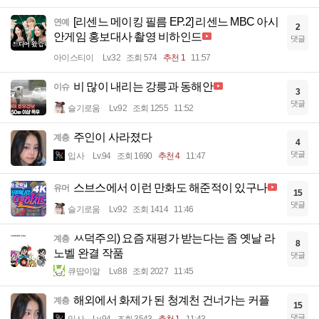
[리센느 메이킹 필름 EP.2] 리센느 MBC 아시
연예
2
안게임 홍보대사 촬영 비하인드
댓글
아이스티이
Lv.32
조회 574
추천 1
11:57
비 많이 내리는 강릉과 동해안
이슈
3
댓글
슬기로움
Lv.92
조회 1255
11:52
주인이 사라졌다
계층
4
댓글
입사
Lv.94
조회 1690
추천 4
11:47
스브스에서 이런 만화도 해준적이 있구나
유머
15
댓글
슬기로움
Lv.92
조회 1414
11:46
ㅆ덕주의) 요즘 재평가 받는다는 좀 옛날 라
계층
8
노벨 완결 작품
댓글
큐땁이알
Lv.88
조회 2027
11:45
해외에서 화제가 된 청계천 건너가는 커플
계층
15
댓글