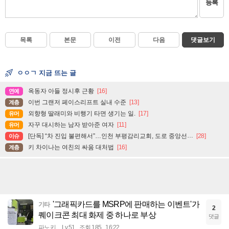
등록
목록
본문
이전
다음
댓글보기
ㅇㅇㄱ 지금 뜨는 글
옥동자 아들 정시후 근황
[16]
연예
이번 그랜저 페이스리프트 실내 수준
[13]
계층
외향형 딸래미와 비행기 타면 생기는 일.
[17]
유머
자꾸 대시하는 남자 받아준 여자
[11]
유머
[단독] “차 진입 불편해서”…인천 부평감리교회, 도로 중앙선 ‘검은 페인트’로 지워
[28]
이슈
키 차이나는 여친의 싸움 대처법
[16]
계층
'그래픽카드를 MSRP에 판매하는 이벤트'가
기타
2
퀘이크콘 최대 화제 중 하나로 부상
댓글
파노키
Lv.51
조회 185
16:22