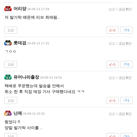
어리양
26-06-13 17:29
신고
|
공감 확인
저 발가락 떄문에 리브 최애됨..
답글
0
0
롯데검
26-06-13 17:31
신고
|
공감 확인
ㄱㅇㅇ
답글
0
0
유머나라출장
26-06-13 19:54
신고
|
공감 확인
택배로 주문했는데 발송을 안해서
취소 한 후 직접 매장 가서 구매했다네요 ㅋㅋ
답글
0
0
난제
26-06-13 20:52
신고
|
공감 확인
찢었다 !!
양말 발가락 사이를 ..
답글
0
0