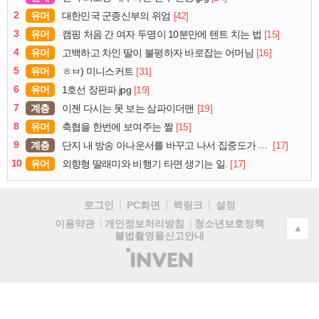
2
유머
[42]
대한민국 군종신부의 위엄
3
유머
[15]
캠핑 처음 간 여자 두명이 10분만에 텐트 치는 법
4
유머
[16]
고백하고 차인 딸이 불평하자 바로잡는 어머님
5
유머
[31]
ㅎㅂ) 미니스커트
6
유머
[19]
1호선 장판파.jpg
7
계층
[19]
이젠 다시는 못 보는 삼파이더맨
8
유머
[15]
축협을 한번에 보여주는 짤
9
계층
[17]
단지 내 방송 아나운서를 바꾸고 나서 집중도가 확 올라갔다는 한 아파트의 안내방송
10
유머
[17]
외향형 딸래미와 비행기 타면 생기는 일.
로그인
PC화면
퀵링크
설정
청소년보호정책
이용약관
개인정보처리방침
▲
불법촬영물신고안내
(주)
인
벤