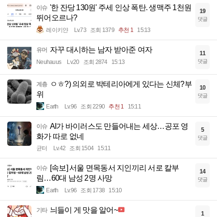
'한 잔당 130원' 주세 인상 폭탄. 생맥주 1천원
이슈
19
뛰어오르나?
댓글
레이키얀
Lv.73
조회 1379
추천 1
15:13
자꾸 대시하는 남자 받아준 여자
유머
11
댓글
Neuhauus
Lv.20
조회 2874
15:13
ㅇㅎ?) 의외로 박테리아에게 있다는 신체?부
계층
10
위
댓글
Earth
Lv.96
조회 2290
추천 1
15:11
AI가 바이러스도 만들어내는 세상…공포 영
이슈
5
화가 따로 없네
댓글
균터
Lv.42
조회 1504
15:11
[속보] 서울 면목동서 지인끼리 서로 칼부
이슈
14
림…60대 남성 2명 사망
댓글
Earth
Lv.96
조회 1738
15:10
늬들이 게 맛을 알어~
기타
1