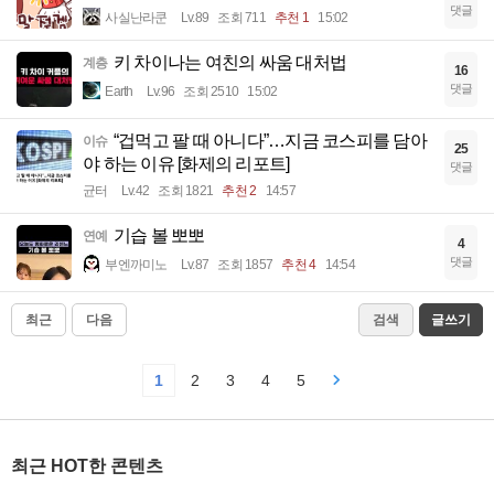
댓글
사실난라쿤
Lv.89
조회 711
추천 1
15:02
키 차이나는 여친의 싸움 대처법
계층
16
댓글
Earth
Lv.96
조회 2510
15:02
“겁먹고 팔 때 아니다”…지금 코스피를 담아
이슈
25
야 하는 이유 [화제의 리포트]
댓글
균터
Lv.42
조회 1821
추천 2
14:57
기습 볼 뽀뽀
연예
4
댓글
부엔까미노
Lv.87
조회 1857
추천 4
14:54
최근
다음
검색
글쓰기
1
2
3
4
5
최근 HOT한 콘텐츠