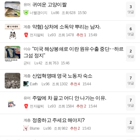
귀여운 고양이짤
유머
3
댓글
너빨갱이지
Lv.86
조회 628
15:50
약혐) 상처에 소독약 뿌리는 남자.
계층
6
댓글
전자팔찌
Lv.93
조회 1478
추천 1
15:49
"미국 해상봉쇄로 이란 원유수출 중단‥하르
이슈
2
그섬 정지"
댓글
균터
Lv.42
조회 763
15:46
산업혁명때 영국 노동자 숙소
계층
7
댓글
Earth
Lv.96
조회 1302
추천 4
15:44
주말에 차 끌고 어디 안 나가는 이유.
유머
7
댓글
전자팔찌
Lv.93
조회 1584
추천 2
15:44
정중하고 주세요 해야지?
계층
2
댓글
Blume
Lv.86
조회 982
추천 2
15:43