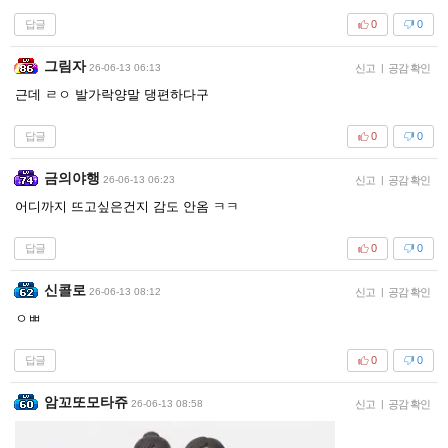
답글
0
0
그림자
26-06-13 06:13
신고
|
공감 확인
근데 ㄹㅇ 발가락양말 댕편하다구
답글
0
0
금의야행
26-06-13 06:23
신고
|
공감 확인
어디까지 뜨고싶은건지 감도 안옴 ㅋㅋ
답글
0
0
신콜로
26-06-13 08:12
신고
|
공감 확인
ㅇㅃ
답글
0
0
암꼬또모타쥬
26-06-13 08:58
신고
|
공감 확인