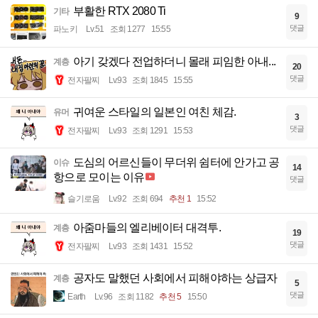
부활한 RTX 2080 Ti
기타
9
댓글
파노키
Lv.51
조회 1277
15:55
아기 갖겠다 전업하더니 몰래 피임한 아내...
계층
20
댓글
전자팔찌
Lv.93
조회 1845
15:55
귀여운 스타일의 일본인 여친 체감.
유머
3
댓글
전자팔찌
Lv.93
조회 1291
15:53
도심의 어르신들이 무더위 쉼터에 안가고 공
이슈
14
항으로 모이는 이유
댓글
슬기로움
Lv.92
조회 694
추천 1
15:52
아줌마들의 엘리베이터 대격투.
계층
19
댓글
전자팔찌
Lv.93
조회 1431
15:52
공자도 말했던 사회에서 피해야하는 상급자
계층
5
댓글
Earth
Lv.96
조회 1182
추천 5
15:50