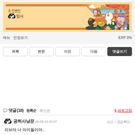
초 인벤인
입사
메뉴
인장보기
EXP 3%
목록
본문
이전
다음
댓글쓰기
댓글
(18)
등록순
|
최신순
새로고침
공허사냥꾼
26-06-13 02:07
신고
|
공감 확인
리브야 너 아이돌이야..