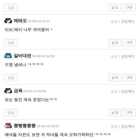
답글
1
0
메테오
26-06-13 02:12
신고
|
공감 확인
리브,메이 너무 귀여웠어 ~
답글
2
0
알바대란
26-06-13 04:50
신고
|
공감 확인
으앵 냄새나 ㅋㅋㅋㅋ
답글
0
0
금욕
26-06-13 05:48
신고
|
공감 확인
보는 동안 계속 웃었다는ㅋㅋ
답글
0
0
뿡빵뿡뿡뿡
26-06-13 05:52
신고
|
공감 확인
얘네들 자컨도 보면 저 막내들 계속 오락가락하던 ㅋㅋㅋㅋ