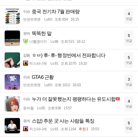
중국 전기차 7월 판매량
이슈
4
댓글
빈센트멧젠
Lv.60
조회 654
16:15
똑똑한 말
유머
5
댓글
너빨갱이지
Lv.86
조회 515
16:12
ㅎㅂ) 후- 후- 행정반에서 전파합니다
감동
5
댓글
히스파니에
Lv.91
조회 1070
16:10
GTA6 근황
이슈
3
댓글
빈센트멧젠
Lv.60
조회 1010
16:03
누가 더 잘못했는지 팽팽하다는 유도시합
이슈
4
댓글
윤석렬
Lv.65
조회 936
15:57
스압) 추운 곳 사는 사람들 특징
유머
5
댓글
히스파니에
Lv.91
조회 1164
추천 1
15:55