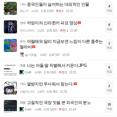
중국인들이 싫어하는 대표적인 인물
기타
4
댓글
파노키
Lv.51
조회 1626
추천 1
15:32
까엉이의 신라퀸카 파묘 영상
연예
0
댓글
아이스티이
Lv.32
조회 625
추천 1
15:30
어릴때와 달리 지금보면 느낌이 다른 춤추는
유머
1
젤라비
댓글
슬기로움
Lv.92
조회 557
15:29
나는 아들 딸 차별해서 키운다.JPG
계층
6
댓글
Earth
Lv.96
조회 1961
추천 3
15:25
열받지만 무서워서 참는다.
기타
2
댓글
사람아니야
Lv.63
조회 902
15:20
고질적인 국장 맛을 본 외국인의 분노
계층
10
댓글
Earth
Lv.96
조회 1824
추천 2
15:18