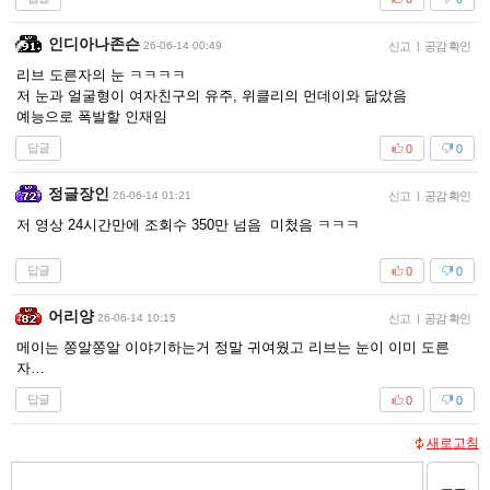
인디아나존슨
26-06-14 00:49
신고
|
공감 확인
리브 도른자의 눈 ㅋㅋㅋㅋ
저 눈과 얼굴형이 여자친구의 유주, 위클리의 먼데이와 닮았음
예능으로 폭발할 인재임
답글
0
0
정글장인
26-06-14 01:21
신고
|
공감 확인
저 영상 24시간만에 조회수 350만 넘음 미첬음 ㅋㅋㅋ
답글
0
0
어리양
26-06-14 10:15
신고
|
공감 확인
메이는 쫑알쫑알 이야기하는거 정말 귀여웠고 리브는 눈이 이미 도른
자…
답글
0
0
새로고침