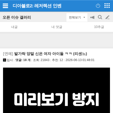
디아블로2: 레저렉션
인벤
오픈 이슈 갤러리
전체보기
공
검
글
지
색
내글
내 댓글
10추글
on/off
쓰
기
[연예]
발가락 양말 신은 여자 아이돌 ㅋㅋ (리센느)
입사
댓글: 18 개
조회:
21843
추천:
12
2026-06-13 01:48:01