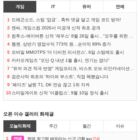
게임
IT
유머
연예
1
드래곤소드, 스팀 '압긍'…축하 댓글 달고 게임 코드 받자!
2
엔씨, 게임스컴 2026서 미공개 신작 최초 공개
3
컴투스-에이버튼 신작 '제우스' 8월 26일 출시…"모두를 위한 경쟁"
4
웹젠, 상반기 영업수익 773억 원…순이익 89% 증가
5
모바일 MMOTPS '더 디비전 리서전스', 6일 스팀에도 출시
6
카카오게임즈 "오딘 Q 내년 1월 출시, 연기는 없다"
7
"유저 의견 적극 반영" 게임프리크, 비스트 오브 리인카네이션 개선 나선다
8
검은사막 최초의 '하이퍼 부스트', 직접 해봤습니다
9
'페이즈' 날뛴 T1, DK 연승 끊고 1위 지켜
10
스마일게이트 신작 '이클립스', 9월 10일 정식 출시
오픈 이슈 갤러리 화제글
오늘의 화제
주간
월간
이슈
1
연예
[24]
현역 최고령 배우라는 신구 근황.jpg