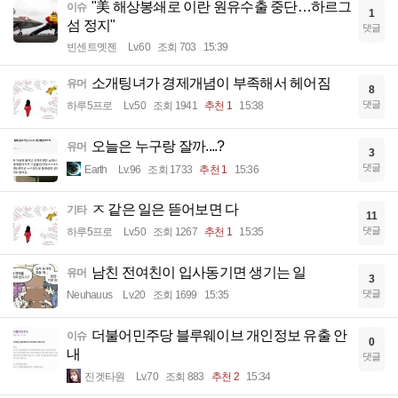
"美 해상봉쇄로 이란 원유수출 중단…하르그
이슈
1
섬 정지"
댓글
빈센트멧젠
Lv.60
조회 703
15:39
소개팅녀가 경제개념이 부족해서 헤어짐
유머
8
댓글
하루5프로
Lv.50
조회 1941
추천 1
15:38
오늘은 누구랑 잘까....?
유머
3
댓글
Earth
Lv.96
조회 1733
추천 1
15:36
ㅈ 같은 일은 뜯어보면 다
기타
11
댓글
하루5프로
Lv.50
조회 1267
추천 1
15:35
남친 전여친이 입사동기면 생기는 일
유머
3
댓글
Neuhauus
Lv.20
조회 1699
15:35
더불어민주당 블루웨이브 개인정보 유출 안
이슈
0
내
댓글
진겟타원
Lv.70
조회 883
추천 2
15:34