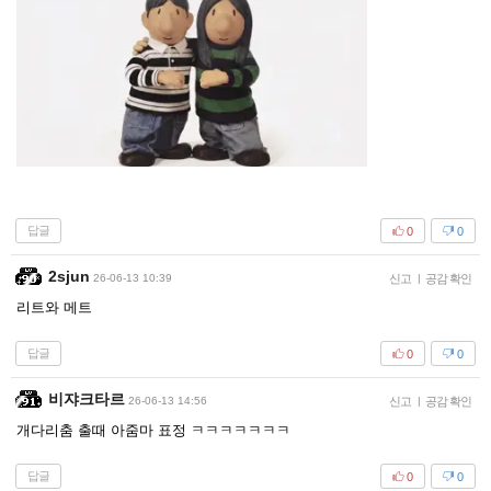
답글
0
0
2sjun
26-06-13 10:39
신고
|
공감 확인
리트와 메트
답글
0
0
비쟈크타르
26-06-13 14:56
신고
|
공감 확인
개다리춤 출때 아줌마 표정 ㅋㅋㅋㅋㅋㅋㅋ
답글
0
0