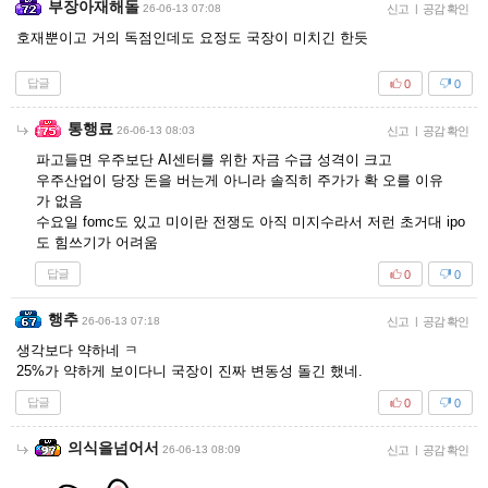
부장아재해돌
26-06-13 07:08
신고
|
공감 확인
호재뿐이고 거의 독점인데도 요정도 국장이 미치긴 한듯
답글
0
0
통행료
26-06-13 08:03
신고
|
공감 확인
파고들면 우주보단 AI센터를 위한 자금 수급 성격이 크고
우주산업이 당장 돈을 버는게 아니라 솔직히 주가가 확 오를 이유
가 없음
수요일 fomc도 있고 미이란 전쟁도 아직 미지수라서 저런 초거대 ipo
도 힘쓰기가 어려움
답글
0
0
행추
26-06-13 07:18
신고
|
공감 확인
생각보다 약하네 ㅋ
25%가 약하게 보이다니 국장이 진짜 변동성 돌긴 했네.
답글
0
0
의식을넘어서
26-06-13 08:09
신고
|
공감 확인