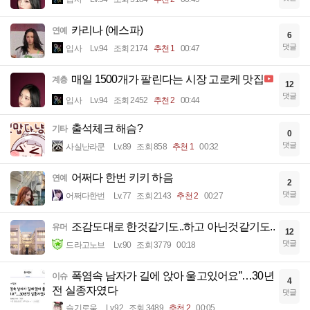
카리나 (에스파)
연예
6
댓글
입사
Lv.94
조회 2174
추천 1
00:47
매일 1500개가 팔린다는 시장 고로케 맛집
계층
12
댓글
입사
Lv.94
조회 2452
추천 2
00:44
출석체크 해슴?
기타
0
댓글
사실난라쿤
Lv.89
조회 858
추천 1
00:32
어쩌다 한번 키키 하음
연예
2
댓글
어쩌다한번
Lv.77
조회 2143
추천 2
00:27
조감도대로 한것같기도..하고 아닌것같기도..
유머
12
댓글
드라고노브
Lv.90
조회 3779
00:18
폭염속 남자가 길에 앉아 울고있어요”…30년
이슈
4
전 실종자였다
댓글
슬기로움
Lv.92
조회 3489
추천 2
00:05