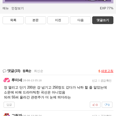
메뉴
인장보기
EXP 77%
목록
본문
이전
다음
댓글쓰기
댓글
(15)
등록순
|
최신순
새로고침
루미네
26-06-13 05:18
신고
|
공감 확인
장 열리고 단기 200은 걍 넘기고 250정도 갔다가 낙하 할 줄 알았는데
소문에 비해 드라마틱한 곡선은 아니었음
되려 55퍼 올라간 관련주가 더 눈에 띄더라는
답글
0
0
그림자
26-06-13 05:24
|