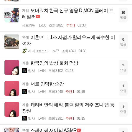
오버워치 한국 신규 영웅 D.MON 플레이 트
게임
10
레일러
댓글
세프라딘
Lv.85
조회 2028
추천 1
01:38
이혼녀 → 1조 사업가 할리우드에 복수한 이
연예
0
여자
댓글
라라크로포드
Lv.87
조회 4041
01:31
한국인의 밥상 물회 먹방
계층
5
댓글
입사
Lv.94
조회 3102
01:23
서로 민망한 순간
계층
1
댓글
입사
Lv.94
조회 3440
추천 1
01:19
캐리비안의 해적: 블랙 펄의 저주 조니 뎁 등
계층
1
장씬
댓글
입사
Lv.94
조회 3291
추천 1
01:15
스테이씨 재이의 ASMR
연예