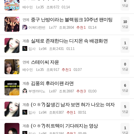
0
댓글
배수민
Lv.35
조회 672
01:14
중구 난방이라는 블랙핑크 10주년 팬미팅
연예
10
댓글
어쩌다한번
Lv.77
조회 2804
추천 1
01:14
실제로 존재한다는 디지몬 속 배경화면
계층
1
댓글
입사
Lv.94
조회 2431
01:11
스테이씨 자윤
연예
0
댓글
배수민
Lv.35
조회 917
추천 1
01:07
김풍의 후라이팬 라면
계층
6
댓글
부엔까미노
Lv.87
조회 2887
추천 3
01:00
(ㅇㅎ?) 잘생긴 남자 보면 혀가 나오는 여자
계층
5
댓글
입사
Lv.94
조회 6307
추천 1
00:51
(ㅇㅎ?) 히트텍이 기다려지는 영상
계층
1
댓글
입사
Lv.94
조회 5184
추천 2
00:49