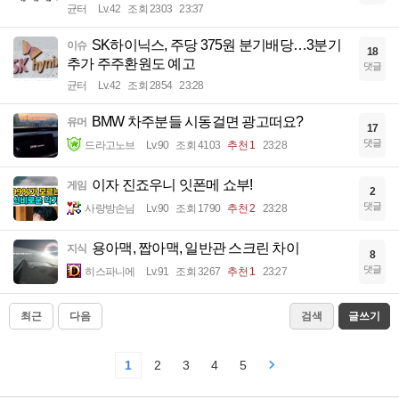
균터
Lv.42
조회 2303
23:37
SK하이닉스, 주당 375원 분기배당…3분기
이슈
18
추가 주주환원도 예고
댓글
균터
Lv.42
조회 2854
23:28
BMW 차주분들 시동걸면 광고떠요?
유머
17
댓글
드라고노브
Lv.90
조회 4103
추천 1
23:28
이자 진죠우니 잇폰메 쇼부!
게임
2
댓글
사랑방손님
Lv.90
조회 1790
추천 2
23:28
용아맥, 짭아맥, 일반관 스크린 차이
지식
8
댓글
히스파니에
Lv.91
조회 3267
추천 1
23:27
최근
다음
검색
글쓰기
1
2
3
4
5