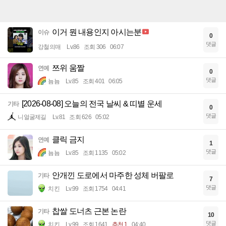
이거 뭔 내용인지 아시는분
이슈
0
댓글
강철의매
Lv.86
조회 306
06:07
쯔위 움짤
연예
0
댓글
뇸뇸
Lv.85
조회 401
06:05
[2026-08-08] 오늘의 전국 날씨 & 띠별 운세
기타
0
댓글
니얼굴제길
Lv.81
조회 626
05:02
클릭 금지
연예
1
댓글
뇸뇸
Lv.85
조회 1135
05:02
안개낀 도로에서 마주한 성체 버팔로
기타
7
댓글
치킨
Lv.99
조회 1754
04:41
찹쌀 도너츠 근본 논란
기타
10
댓글
치킨
Lv.99
조회 1641
추천 1
04:40