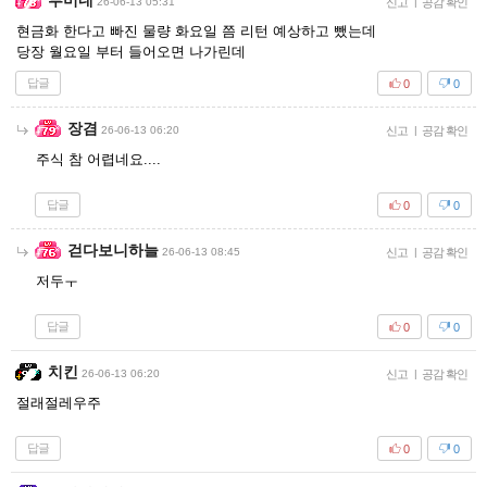
루미네
26-06-13 05:31
신고
|
공감 확인
현금화 한다고 빠진 물량 화요일 쯤 리턴 예상하고 뺐는데
당장 월요일 부터 들어오면 나가린데
답글
0
0
장겸
26-06-13 06:20
신고
|
공감 확인
주식 참 어렵네요....
답글
0
0
걷다보니하늘
26-06-13 08:45
신고
|
공감 확인
저두ㅜ
답글
0
0
치킨
26-06-13 06:20
신고
|
공감 확인
절래절레우주
답글
0
0