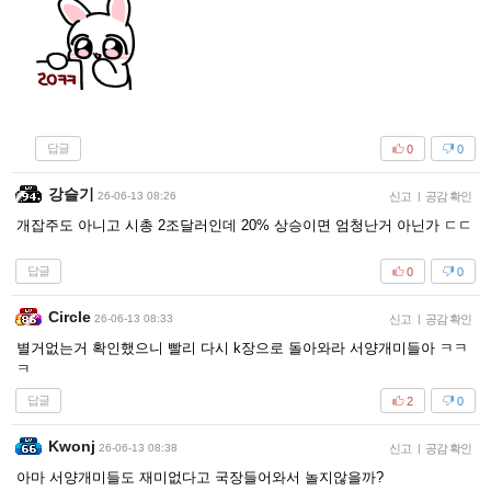
답글
0
0
강슬기
26-06-13 08:26
신고
|
공감 확인
개잡주도 아니고 시총 2조달러인데 20% 상승이면 엄청난거 아닌가 ㄷㄷ
답글
0
0
Circle
26-06-13 08:33
신고
|
공감 확인
별거없는거 확인했으니 빨리 다시 k장으로 돌아와라 서양개미들아 ㅋㅋ
ㅋ
답글
2
0
Kwonj
26-06-13 08:38
신고
|
공감 확인
아마 서양개미들도 재미없다고 국장들어와서 놀지않을까?