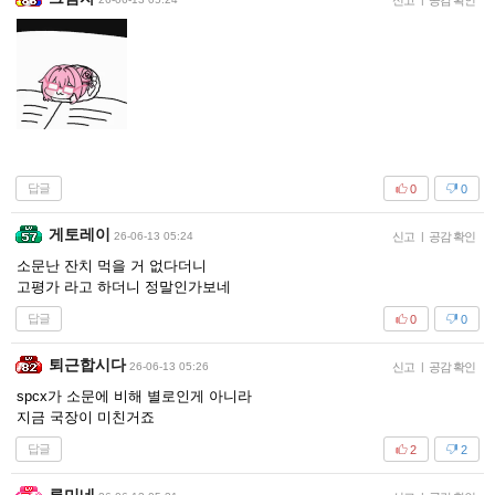
신고
공감 확인
답글
0
0
게토레이
26-06-13 05:24
신고
|
공감 확인
소문난 잔치 먹을 거 없다더니
고평가 라고 하더니 정말인가보네
답글
0
0
퇴근합시다
26-06-13 05:26
신고
|
공감 확인
spcx가 소문에 비해 별로인게 아니라
지금 국장이 미친거죠
답글
2
2