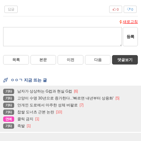
답글
0
0
새로고침
등록
목록
본문
이전
다음
댓글보기
ㅇㅇㄱ 지금 뜨는 글
남자가 상상하는 G컵과 현실 G컵
[6]
기타
고양이 수명 30년으로 증가한다...'빠르면 내년부터 상용화'
[5]
기타
안개낀 도로에서 마주한 성체 버팔로
[7]
기타
찹쌀 도너츠 근본 논란
[10]
기타
클릭 금지
[1]
연예
족발
[1]
기타