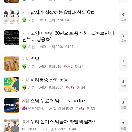
남자가 상상하는 G컵과 현실 G컵
기타
6
댓글
치킨
Lv.99
조회 3670
04:28
고양이 수명 30년으로 증가한다...'빠르면 내
기타
5
년부터 상용화'
댓글
치킨
Lv.99
조회 2296
04:27
족발
기타
1
댓글
치킨
Lv.99
조회 916
추천 1
04:27
허리통증 완화 운동
기타
8
댓글
치킨
Lv.99
조회 2017
추천 3
04:24
스팀 무료 게임 - Breathedge
게임
2
댓글
년만에가입
Lv.71
조회 1063
추천 2
04:03
우리 돈가스 먹을까 라멘 먹을까?
유머
7
댓글
Neuhauus
Lv.20
조회 2215
03:40