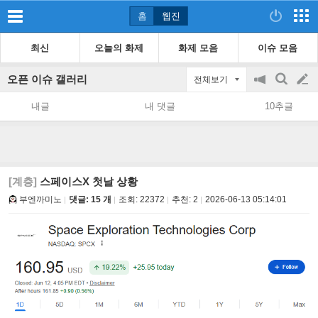
홈
웹진
최신
오늘의 화제
화제 모음
이슈 모음
오픈 이슈 갤러리
전체보기
공
검
글
지
색
내글
내 댓글
10추글
on/off
쓰
기
[계층]
스페이스X 첫날 상황
부엔까미노
댓글: 15 개
조회:
22372
추천:
2
2026-06-13 05:14:01