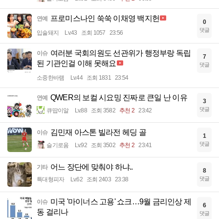
프로미스나인 쑥쑥 이채영 백지헌
연예
0
댓글
입술돼지
Lv.43
조회 1057
23:56
여러분 국회의원도 선관위가 행정부랑 독립
이슈
7
된 기관인걸 이해 못해요
댓글
소중한바램
Lv.44
조회 1831
23:54
QWER의 보컬 시요밍 진짜로 큰일 난 이유
연예
3
댓글
큐땁이알
Lv.88
조회 3582
추천 2
23:42
김민재 아스톤 빌라전 헤딩 골
이슈
1
댓글
슬기로움
Lv.92
조회 3502
추천 2
23:41
어느 장단에 맞춰야 하냐..
기타
8
댓글
특대형피자
Lv.62
조회 2403
23:38
미국 '마이너스 고용' 쇼크…9월 금리인상 제
이슈
6
동 걸리나
댓글