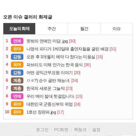
오픈 이슈 갤러리 화제글
오늘의 화제
주간
월간
이슈
1
연예
[30]
뜻밖의 연예인 미담..jpg
2
유머
[31]
나영석 피디가 1박2일때 출연자들을 굴린 배경
3
감동
[15]
오픈 후 3개월치 예약 다 찼다는 미용실
4
유머
[36]
파브리도 이해 안가는 한국 음식
5
감동
[20]
어떤 공익근무요원 이야기
6
계층
[34]
ㅇㅎ?) 순수 골반 재능녀.
7
계층
[23]
한국의 새로운 그늘막
8
연예
[15]
우리 메이 절대 핫걸입니다.
9
유머
[24]
대한민국 군종신부의 위엄
10
유머
[17]
1호선 장판파.jpg
로그인
PC화면
퀵링크
설정