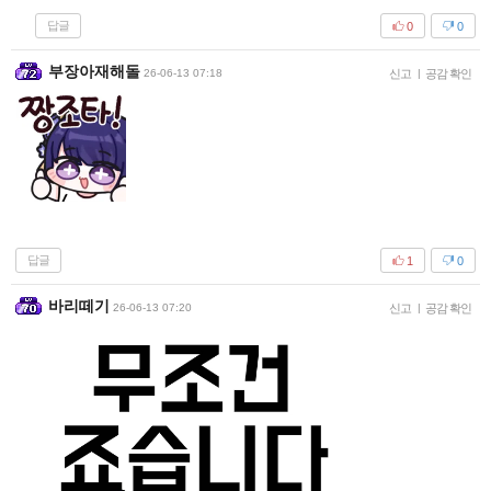
답글
0
0
부장아재해돌
26-06-13 07:18
신고
|
공감 확인
답글
1
0
바리떼기
26-06-13 07:20
신고
|
공감 확인