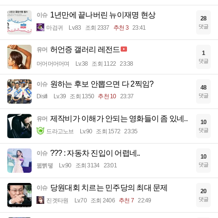
1년만에 끝나버린 뉴이재명 현상
이슈
28
댓글
마검귀
Lv.83
조회 2337
추천 3
23:41
허언증 갤러리 레전드
유머
1
댓글
머머머머머며
Lv.38
조회 1122
23:38
원하는 후보 안뽑으면 다 2찍임?
이슈
48
댓글
Disifi
Lv.39
조회 1350
추천 10
23:37
제작비가 이해가 안되는 영화들이 좀 있네..
유머
10
댓글
드라고노브
Lv.90
조회 1572
23:35
??? : 자동차 진입이 어렵네..
이슈
10
댓글
꿻뻵뗗
Lv.90
조회 3134
23:01
당원대회 치르는 민주당의 최대 문제
이슈
20
댓글
진겟타원
Lv.70
조회 2406
추천 7
22:49