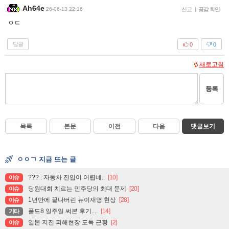
Ah64e
26-06-13 22:16
신고
|
공감 확인
ㅇㄷ
답글
0
0
새로고침
등록
목록
본문
이전
다음
댓글보기
ㅇㅇㄱ 지금 뜨는 글
??? : 자동차 진입이 어렵네..
[10]
이슈
당원대회 치르는 민주당의 최대 문제
[20]
이슈
1년만에 끝나버린 뉴이재명 현상
[28]
이슈
폴드8 일주일 써본 후기....
[14]
기타
일본 지진 피해현장 도독 근황
[2]
이슈