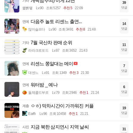
개빡침주의) 이게 12년
기타
39
댓글
꿻뻵뗗
Lv.90
조회 5257
추천 5
22:09
다음주 놀토 리센느 출연...
연예
14
댓글
많이슬프다
Lv.90
조회 3491
추천 8
21:48
7월 국산차 판매 순위
기타
11
댓글
라라크로포드
Lv.87
조회 3652
21:43
리센느 쫑알대는 메이
연예
7
댓글
대센느
Lv.91
조회 1349
추천 3
21:30
워터밤 _ 예나
연예
6
댓글
돌체콜드부르
Lv.79
조회 2946
추천 1
21:24
ㅇㅎ) 막차시간이 가까워진 커플
계층
19
댓글
Earth
Lv.96
조회 10458
추천 1
21:21
지금 북한 삼지연시 지역 날씨
사진
31