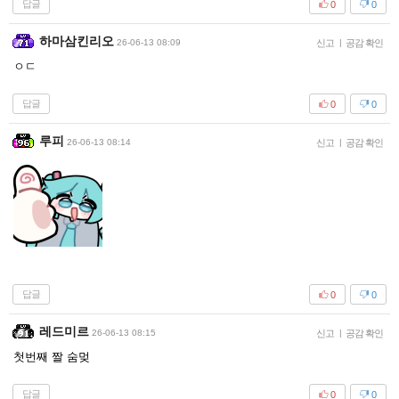
답글
0
0
하마삼킨리오
26-06-13 08:09
신고
|
공감 확인
ㅇㄷ
답글
0
0
루피
26-06-13 08:14
신고
|
공감 확인
답글
0
0
레드미르
26-06-13 08:15
신고
|
공감 확인
첫번째 짤 숨멎
답글
0
0