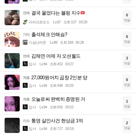
결국 울었다는 블핑 지수
연예
0
댓글
라라크로포드
Lv.87
조회 327
00:29
출석체크 안해슴?
기타
0
댓글
사실난라쿤
Lv.89
조회 188
00:28
김채연 어제 자 오션월드
연예
3
댓글
입사
Lv.94
조회 452
00:27
27,000원어치 곱창 2인분 양
계층
0
댓글
입사
Lv.94
조회 496
00:25
오늘로써 완벽히 증명된 거
계층
1
댓글
입사
Lv.94
조회 691
00:22
통영 살인사건 현상금 1억
이슈
2
댓글
입사
Lv.94
조회 727
00:19