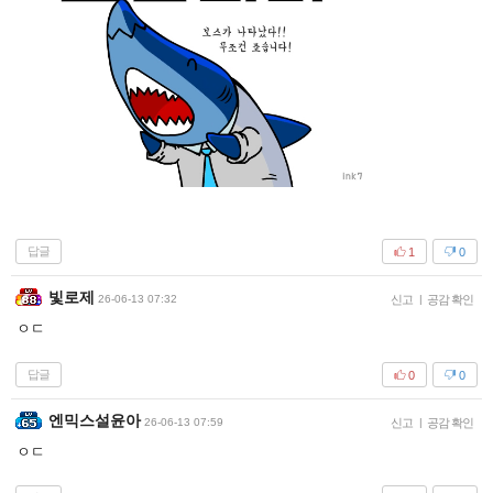
답글
1
0
빛로제
26-06-13 07:32
신고
|
공감 확인
ㅇㄷ
답글
0
0
엔믹스설윤아
26-06-13 07:59
신고
|
공감 확인
ㅇㄷ