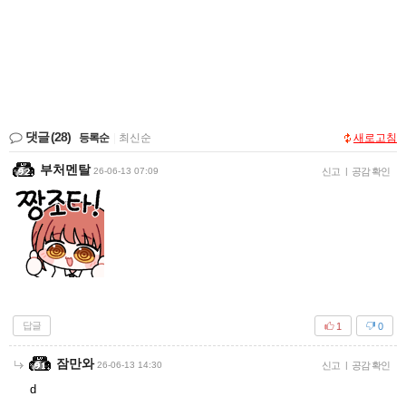
댓글
(28)
등록순
|
최신순
새로고침
부처멘탈
26-06-13 07:09
신고
|
공감 확인
답글
1
0
잠만와
26-06-13 14:30
신고
|
공감 확인
d