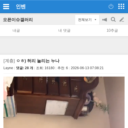
인벤
오픈이슈갤러리
전체보기
공
검
글
지
색
내글
내 댓글
10추글
on/off
쓰
기
[계층]
ㅇㅎ) 허리 놀리는 누나
Layne
댓글: 28 개
조회:
16180
추천:
6
2026-06-13 07:08:21