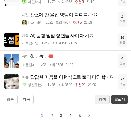
댓글
아인하샤드
Lv.70
조회 4988
추천 5
21:19
산소에 간 울집 댕댕이 ㄷㄷㄷ.JPG
사진
4
댓글
Inven서현
Lv.81
조회 4707
추천 5
21:18
AI) 왕겜 발암 장면들 사이다 치료.
계층
10
댓글
제로섬게임
Lv.57
조회 4061
21:15
참 나뻣다
유머
4
댓글
소울딜러
Lv.92
조회 1586
21:12
답답한 마음을 이런식으로 풀어 미안합니다
이슈
77
댓글
병신무는개
Lv.86
조회 3519
추천 21
21:09
최근
다음
검색
글쓰기
1
2
3
4
5