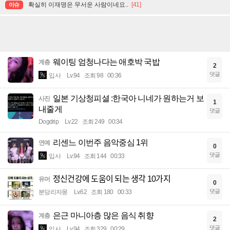
확실히 이재명은 무서운 사람이네요..
[41]
이슈
웨이팅 엄청나다는 애호박 국밥
계층
2
댓글
입사
Lv.94
조회 98
00:36
일본 기상청피셜 :한국아 니네가 원하는거 보
사진
1
내줄게
댓글
Dogdrip
Lv.22
조회 249
00:34
리센느 이번주 음악중심 1위
연예
0
댓글
입사
Lv.94
조회 144
00:33
정신건강에 도움이 되는 생각 10가지
유머
0
댓글
분당리자몽
Lv.62
조회 180
00:33
은근 마니아층 많은 음식 취향
계층
2
댓글
입사
Lv.94
조회 329
00:29