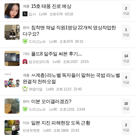
15호 태풍 진로 예상
계층
2
댓글
입사
Lv.94
조회 678
00:18
침착맨 채널 직원1명당 22개씩 영상작업한
유머
1
다구요?
댓글
드라고노브
Lv.90
조회 879
00:15
폴드8 일주일 써본 후기....
기타
14
댓글
암꼬또모타쥬
Lv.60
조회 2037
23:55
ㅆ계층) 라노벨 독자들이 말하는 국밥 라노벨
계층
4
완결작 천하오절
댓글
큐땁이알
Lv.88
조회 1110
23:45
이분 오이갤러겠죠?
유머
10
댓글
드라고노브
Lv.90
조회 1201
23:44
일본 지진 피해현장 도독 근황
이슈
2
댓글
빈센트멧젠
Lv.60
조회 1688
23:43