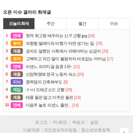
오픈 이슈 갤러리 화제글
오늘의 화제
주간
월간
이슈
1
연예
[26]
현역 최고령 배우라는 신구 근황.jpg
2
유머
[25]
외향형 딸래미와 비행기 타면 생기는 일.
3
계층
[20]
공자도 말했던 사회에서 피해야하는 상급자
4
유머
[17]
고백하고 차인 딸이 불평하자 바로잡는 어머님
5
연예
[11]
리센느 프리티걸 음중 1위~
6
계층
[20]
산업혁명때 영국 노동자 숙소
7
지식
[9]
중력댐의 건축해부도
8
게임
[29]
ㅎㅂ) 드래곤소드 근황
9
계층
[24]
태풍 돌핀 말고 이주은 돌핀
10
연예
[14]
다음주 놀토 리센느 출연...
로그인
PC화면
퀵링크
설정
청소년보호정책
이용약관
개인정보처리방침
▲