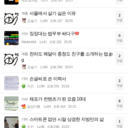
제로섬게임
Lv.57
조회 167
20:27
서울에서 살기 싫은 이유
계층
2
댓글
강슬기
Lv.94
조회 147
20:26
징징대는 법무부 싸다구
이슈
0
댓글
Warlock04
Lv.41
조회 152
20:25
전라도 해달이 충청도 친구를 소개하는 법.jp
계층
2
g
댓글
강슬기
Lv.94
조회 284
20:24
손글씨로 쓴 이력서
기타
2
댓글
치킨
Lv.99
조회 341
20:24
체포가 컨텐츠가 된 요즘 10대
이슈
8
댓글
달섭지롱
Lv.94
조회 414
20:23
스마트폰 없던 시절 상경한 지방민의 삶
기타
1
댓글
치킨
Lv.99
조회 290
20:23