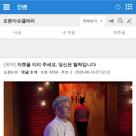
인벤
오픈이슈갤러리
전체보기
공
검
글
지
색
내글
내 댓글
10추글
on/off
쓰
기
[유머]
자켓을 이리 주세요, 당신은 탈락입니다
심쿵비트
댓글: 8 개
조회:
6334
추천:
2
2026-06-13 07:12:12