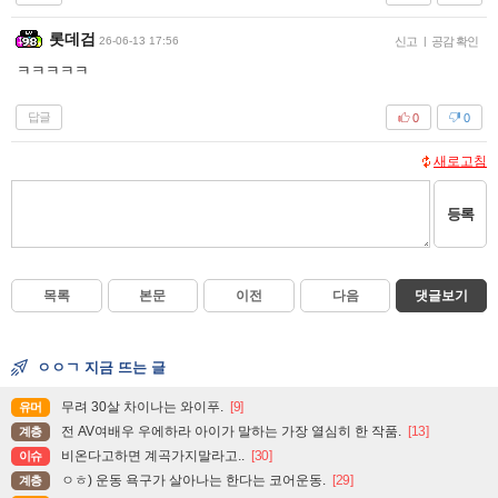
롯데검
26-06-13 17:56
신고
|
공감 확인
ㅋㅋㅋㅋㅋ
답글
0
0
새로고침
등록
목록
본문
이전
다음
댓글보기
ㅇㅇㄱ 지금 뜨는 글
무려 30살 차이나는 와이푸.
[9]
유머
전 AV여배우 우에하라 아이가 말하는 가장 열심히 한 작품.
[13]
계층
비온다고하면 계곡가지말라고..
[30]
이슈
ㅇㅎ) 운동 욕구가 살아나는 한다는 코어운동.
[29]
계층