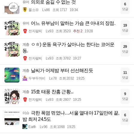
의외로 숨길 수 없는 것
유머
6
댓글
풀소유
Lv.86
조회 1717
19:34
어느 유부남이 말하는 가슴 큰 아내의 장점.
유머
19
댓글
전자팔찌
Lv.93
조회 3520
추천 2
19:28
ㅇㅎ) 운동 욕구가 살아나는 한다는 코어운
계층
29
동.
댓글
전자팔찌
Lv.93
조회 3782
19:27
날씨가 어제밤 부터 선선해진듯
계층
11
댓글
두부두꺼비
Lv.78
조회 2032
19:25
15호 태풍 찬홈 근황...
계층
9
댓글
전자팔찌
Lv.93
조회 2607
19:25
극한 폭염 꺾였나…서울 열대야 17일만에 끝,
이슈
6
밤 최저 24.5도
댓글
Earth
Lv.96
조회 1068
19:25