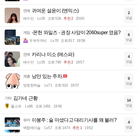
귀여운 설윤이 (엔믹스)
연예
2
댓글
배수민
Lv.35
조회 526
추천 2
20:00
-몬헌 와일즈 - 권장 사양이 2060super 였음?
게임
6
댓글
두부두꺼비
Lv.78
조회 817
19:58
카리나 미소 (에스파)
연예
4
댓글
배수민
Lv.35
조회 780
추천 2
19:57
낭만 있는 주차.
계층
0
댓글
영원한하늘
Lv.71
조회 610
19:57
김가네 근황
기타
14
댓글
풀소유
Lv.86
조회 1491
19:56
이봉주 : 술 마셨다고 대리기사를 왜 불러?
유머
4
댓글
백합에이슬
Lv.57
조회 1474
추천 1
19:52