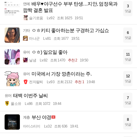
배우♥야구선수 부부 탄생…지안, 엄정욱과
연예
3
깜짝 결혼 발표
댓글
슬기로움
Lv.92
조회 1625
19:51
ㅇㅎ키티 좋아하는분 구경하고 가십쇼
기타
6
댓글
마나군
Lv.81
조회 1677
19:51
ㅇㅎ) 일요일 좋아
유머
11
댓글
닐냄
Lv.82
조회 1470
추천 2
19:50
미국에서 가장 깡촌이라는 주.
유머
12
댓글
전자팔찌
Lv.93
조회 2132
추천 1
19:48
태백 이번주 날씨
유머
7
댓글
풀소유
Lv.86
조회 1072
19:44
부산 야경
계층
8
댓글
아이스티이
Lv.32
조회 636
19:41