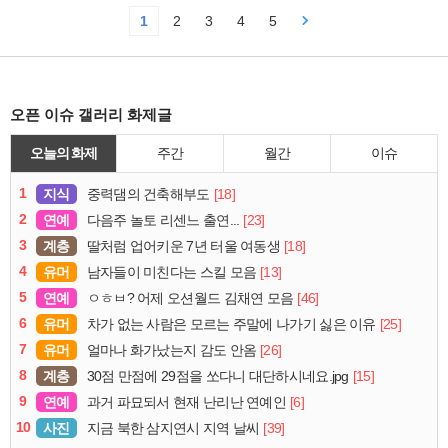
1
2
3
4
5
오픈 이슈 갤러리 화제글
오늘의 화제
주간
월간
이슈
1
지식
[18]
중력댐의 건축해부도
2
연예
[23]
다음주 놀토 리센느 출연...
3
계층
[18]
딸처럼 업어키운 7년 터울 여동생
4
유머
[13]
남자들이 미친다는 스킬 모음
5
연예
[46]
ㅇㅎㅂ? 어제 오션월드 김채연 모음
6
유머
[25]
차가 없는 사람은 모르는 주말에 나가기 싫은 이유
7
유머
[26]
얼마나 화가났는지 감도 안옴
8
계층
[15]
30점 만점에 29점을 쏘다니 대단하시네요.jpg
9
연예
[6]
과거 파묘되서 현재 난리난 연예인
10
사진
[39]
지금 북한 삼지연시 지역 날씨