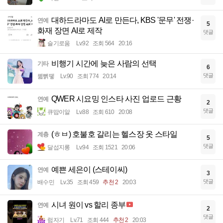
대하드라마도 AI로 만든다, KBS '문무' 전쟁·
연예
5
화재 장면 AI로 제작
댓글
슬기로움
Lv.92
조회 564
20:16
비행기 시간에 늦은 사람의 선택
기타
6
댓글
꿻뻵뗗
Lv.90
조회 774
20:14
QWER 시요밍 인스타 사진 업로드 근황
연예
2
댓글
큐땁이알
Lv.88
조회 610
20:08
(ㅎㅂ) 호불호 갈리는 헬스장 옷 스타일
계층
5
댓글
달섭지롱
Lv.94
조회 1521
20:06
예쁜 세은이 (스테이씨)
연예
3
댓글
배수민
Lv.35
조회 459
추천 2
20:03
시녀 원이 vs 할리 종부
연예
2
댓글
럼자기
Lv.71
조회 444
추천 2
20:03