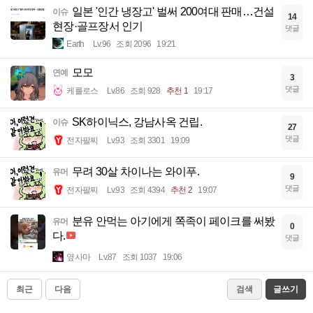
일본 '인간 냉장고' 벌써 200여대 판매…건설
이슈
14
현장·골프장서 인기
댓글
Earth
Lv.96
조회 2096
19:21
모모
연예
3
댓글
케를로스
Lv.86
조회 928
추천 1
19:17
SK하이닉스, 강남사옥 건립.
이슈
27
댓글
전자팔찌
Lv.93
조회 3301
19:09
무려 30살 차이나는 와이푸.
유머
9
댓글
전자팔찌
Lv.93
조회 4394
추천 2
19:07
분유 안먹는 아기에게 쪽족이 페이크를 써봤
유머
0
다.
댓글
옆사마
Lv.87
조회 1037
19:06
최근
다음
검색
글쓰기