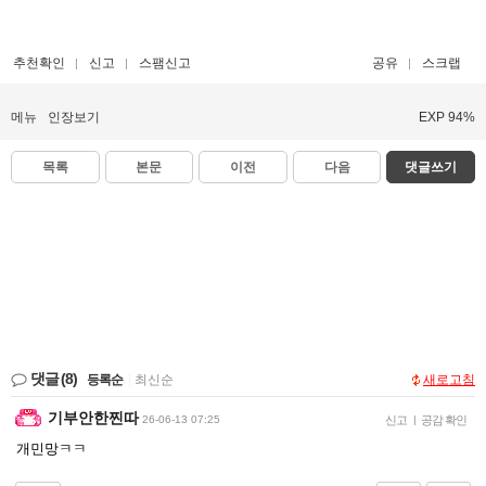
추천확인
신고
스팸신고
공유
스크랩
메뉴
인장보기
EXP 94%
목록
본문
이전
다음
댓글쓰기
댓글
(8)
등록순
|
최신순
새로고침
기부안한찐따
26-06-13 07:25
신고
|
공감 확인
개민망ㅋㅋ