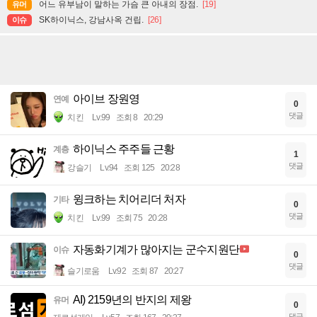
어느 유부남이 말하는 가슴 큰 아내의 장점.
[19]
유머
SK하이닉스, 강남사옥 건립.
[26]
이슈
아이브 장원영
연예
0
댓글
치킨
Lv.99
조회 8
20:29
하이닉스 주주들 근황
계층
1
댓글
강슬기
Lv.94
조회 125
20:28
윙크하는 치어리더 처자
기타
0
댓글
치킨
Lv.99
조회 75
20:28
자동화기계가 많아지는 군수지원단
이슈
0
댓글
슬기로움
Lv.92
조회 87
20:27
AI) 2159년의 반지의 제왕
유머
0
댓글