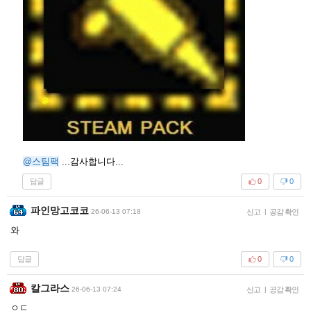
@스팀팩
...감사합니다...
답글
0
0
파인망고코코
26-06-13 07:18
신고
|
공감 확인
와
답글
0
0
칼그라스
26-06-13 07:24
신고
|
공감 확인
ㅇㄷ