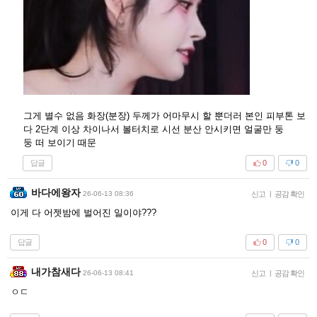
그게 별수 없음 화장(분장) 두께가 어마무시 할 뿐더러 본인 피부톤 보
다 2단계 이상 차이나서 볼터치로 시선 분산 안시키면 얼굴만 둥
둥 떠 보이기 때문
답글
0
0
바다에왕자
26-06-13 08:36
신고
|
공감 확인
이게 다 어젯밤에 벌어진 일이야???
답글
0
0
내가참새다
26-06-13 08:41
신고
|
공감 확인
ㅇㄷ