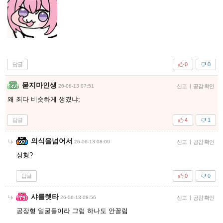
답글
0
0
묻지마인생
26-06-13 07:51
신고
|
공감 확인
왜 죄다 비슷하게 생겼냐;
답글
4
1
의식을넘어서
26-06-13 08:09
신고
|
공감 확인
성형?
답글
0
0
샤를렛타
26-06-13 08:56
신고
|
공감 확인
공장형 얼굴들이라 그럼 하나도 안꼴림