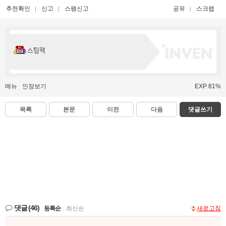
추천확인
신고
스팸신고
공유
스크랩
스팀팩
메뉴
인장보기
EXP 81%
목록
본문
이전
다음
댓글쓰기
댓글
(46)
등록순
|
최신순
새로고침