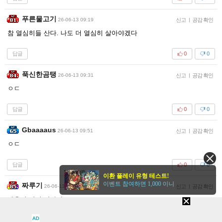
푸른물고기
26-06-13 09:19
신고
|
공감 확인
참 열심히들 산다. 나도 더 열심히 살아야겠다
답글
0
0
푹신한곰탱
26-06-13 09:31
신고
|
공감 확인
ㅇㄷ
답글
0
0
Gbaaaaus
26-06-13 09:51
신고
|
공감 확인
ㅇㄷ
답글
0
0
이환 플레이 유형 테스트!
이벤트 참여하면 1,000 이니
짜루기
26-06-13 10:30
신고
|
공감 확인
새옴이 여기 끼다니 ㅋㅋㅋㅋ
AD
답글
0
0