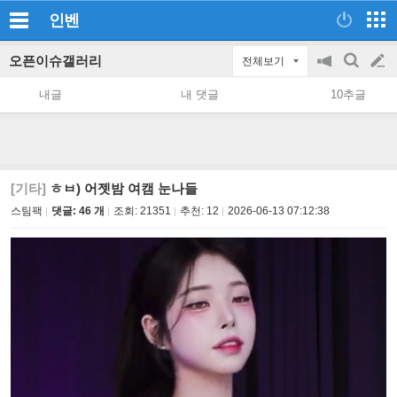
인벤
오픈이슈갤러리
전체보기
공
검
글
지
색
내글
내 댓글
10추글
on/off
쓰
기
[기타]
ㅎㅂ) 어젯밤 여캠 눈나들
스팀팩
댓글: 46 개
조회:
21351
추천:
12
2026-06-13 07:12:38