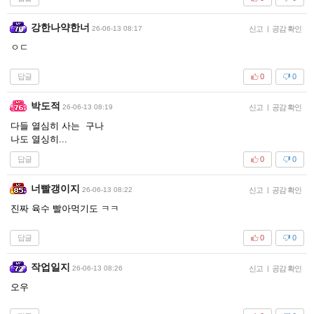
강한나약한너
26-06-13 08:17
신고
|
공감 확인
ㅇㄷ
답글
0
0
박도적
26-06-13 08:19
신고
|
공감 확인
다들 열심히 사는 구나
나도 열싱히...
답글
0
0
너빨갱이지
26-06-13 08:22
신고
|
공감 확인
진짜 육수 빨아먹기도 ㅋㅋ
답글
0
0
작업일지
26-06-13 08:26
신고
|
공감 확인
오우