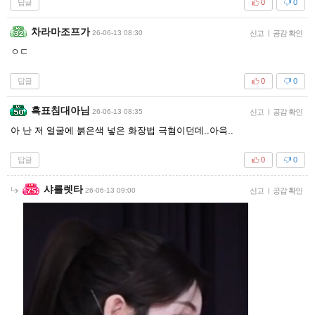
답글
0
0
차라마조프가
26-06-13 08:30
신고
|
공감 확인
ㅇㄷ
답글
0
0
흑표침대아님
26-06-13 08:35
신고
|
공감 확인
아 난 저 얼굴에 붉은색 넣은 화장법 극혐이던데..아윽..
답글
0
0
샤를렛타
26-06-13 09:00
신고
|
공감 확인