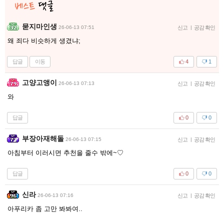
묻지마인생
26-06-13 07:51
신고
|
공감 확인
왜 죄다 비슷하게 생겼냐;
답글
이동
4
1
고양고앵이
26-06-13 07:13
신고
|
공감 확인
와
답글
0
0
부장아재해돌
26-06-13 07:15
신고
|
공감 확인
아침부터 이러시면 추천을 줄수 밖에~♡
답글
0
0
신라
26-06-13 07:16
신고
|
공감 확인
아푸리카 좀 고만 봐봐여..