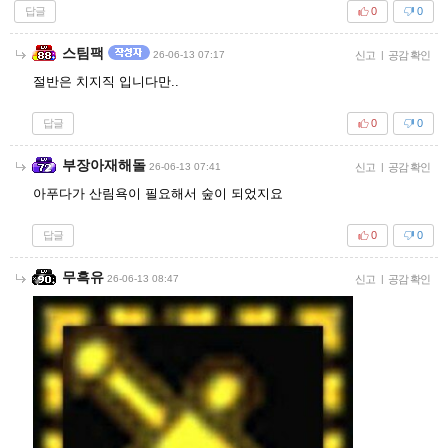
답글
0
0
스팀팩
26-06-13 07:17
신고
|
공감 확인
절반은 치지직 입니다만..
답글
0
0
부장아재해돌
26-06-13 07:41
신고
|
공감 확인
아푸다가 산림욕이 필요해서 숲이 되었지요
답글
0
0
무흑유
26-06-13 08:47
신고
|
공감 확인