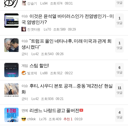
댓글
강슬기
Lv.94
조회 674
09:31
이것은 윤석열 바이러스인가 전염병인가 - 미
이슈
1
국 염병인가?
댓글
진겟타원
Lv.70
조회 589
09:29
"트럼프 올인 네타냐후, 미래 미국과 관계 희
이슈
1
생시켰다"
댓글
균터
Lv.42
조회 540
09:26
스팀 할인!
게임
6
댓글
빛로제
Lv.88
조회 912
09:22
후티, 사우디 본토 공격…중동 '제2전선' 현실
이슈
11
화
댓글
균터
Lv.42
조회 936
09:21
리센느 나랑드광고 풀버전
연예
4
댓글
ch9ok
Lv.76
조회 409
추천 1
09:19