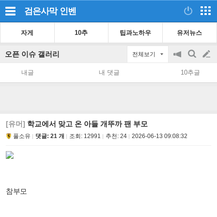
검은사막
인벤
자게
10추
팁과노하우
유저뉴스
오픈 이슈 갤러리
전체보기
공
검
글
지
색
내글
내 댓글
10추글
on/off
쓰
기
[유머]
학교에서 맞고 온 아들 개뚜까 팬 부모
풀소유
댓글: 21 개
조회:
12991
추천:
24
2026-06-13 09:08:32
참부모