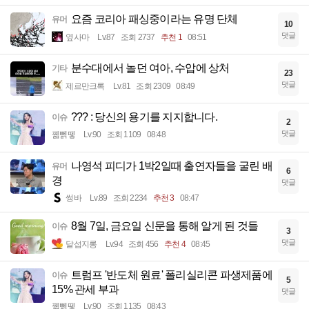
요즘 코리아 패싱중이라는 유명 단체
유머
10
댓글
옆사마
Lv.87
조회 2737
추천 1
08:51
분수대에서 놀던 여아, 수압에 상처
기타
23
댓글
제르만크록
Lv.81
조회 2309
08:49
??? : 당신의 용기를 지지합니다.
이슈
2
댓글
꿻뻵뗗
Lv.90
조회 1109
08:48
나영석 피디가 1박2일때 출연자들을 굴린 배
유머
6
경
댓글
썽바
Lv.89
조회 2234
추천 3
08:47
8월 7일, 금요일 신문을 통해 알게 된 것들
이슈
3
댓글
달섭지롱
Lv.94
조회 456
추천 4
08:45
트럼프 '반도체 원료' 폴리실리콘 파생제품에
이슈
5
15% 관세 부과
댓글
꿻뻵뗗
Lv.90
조회 1135
08:43