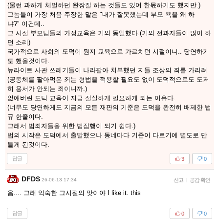
(물런 과하게 체벌하던 완장질 하는 것들도 있어 한몫하기도 했지만.)
그놈들이 가장 처음 주장한 말은 "내가 잘못했는데 부모 욕을 왜 하
냐?" 이건데..
그 시절 부모님들의 가정교육은 거의 동일했다.(거의 전과자들이 많이 하
던 소리)
국가적으로 사회의 도덕이 뭔지 교육으로 가르치던 시절이니.. 당연하기
도 했을것이다.
뉴라이트 사관 쓰레기들이 나라팔아 치부했던 지들 조상의 죄를 가리려
(공동체를 팔아먹은 죄는 형법을 적용할 필요도 없이 도덕적으로도 도저
히 용서가 안되는 죄이니까.)
없애버린 도덕 교육이 지금 절실하게 필요하게 되는 이유다.
(너무도 당연하게도 지금의 모든 재판의 기준은 도덕을 완전히 배제한 법
규 한줄이다.
그래서 범죄자들을 위한 법집행이 되기 쉽다.)
법의 시작은 도덕에서 출발했으나 동네마다 기준이 다르기에 별도로 만
들게 된것이다.
답글
3
0
DFDS
26-06-13 17:34
신고
|
공감 확인
음.... 그래 익숙한 그시절의 맛이야 I like it. this
답글
0
0