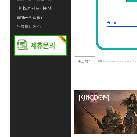
바이오하자드 레퀴엠
드래곤 퀘스트7
풋볼 매니저26
주소복사
https://www.inven.co.kr/b