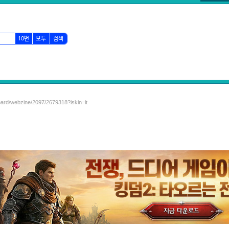
10번
모두
검색
oard/webzine/2097/2679318?iskin=it