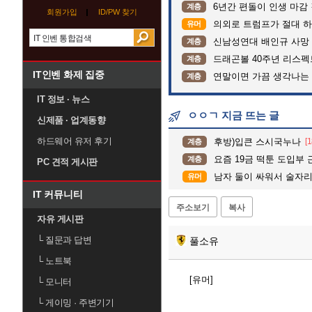
6년간 편돌이 인생 마감 
계층
회원가입
ID/PW 찾기
의외로 트럼프가 절대 하
유머
신남성연대 배인규 사망 
계층
드래곤볼 40주년 리스
계층
IT인벤 화제 집중
연말이면 가끔 생각나는
계층
IT 정보 · 뉴스
ㅇㅇㄱ 지금 뜨는 글
신제품 · 업계동향
하드웨어 유저 후기
후방)입큰 스시국누나
[1
계층
요즘 19금 떡툰 도입부 근
계층
PC 견적 게시판
남자 둘이 싸워서 술자
유머
IT 커뮤니티
주소보기
복사
자유 게시판
└
질문과 답변
풀소유
└
노트북
[유머]
└
모니터
└
게이밍 · 주변기기