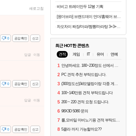
비비고 트레이만두 12봉 기획
새로고침
[원더브라] 브랜드데이 언더/홈웨어 브라탑/브라/팬티 상반기결산
차오차이 짜장/마파/짬뽕/마라탕 3+3+3 골라담기(+2개 증정)
감
0
공감 확인
신고
최근 HOT한 콘텐츠
견적
게임
IT
유머
연예
답글
이동
1
안녕하세요. 180~230정도 선에서 잡고싶습니다.
2
PC 견적 추천 부탁드립니다.
3
(300정도선)3d모델링이랑 각종 게임을 하는데 견적부탁드립니다!300정도선
감
0
공감 확인
신고
4
100~140만원 견적 부탁드립니다
답글
이동
5
200 ~ 220 견적 요청 드립니다.
6
98X3D 5080 문의
7
롤,모바일 마비노기용 견적 부탁드립니다(예산150으로 수정)
8
5클라 까지 가능할까요??
감
0
공감 확인
신고