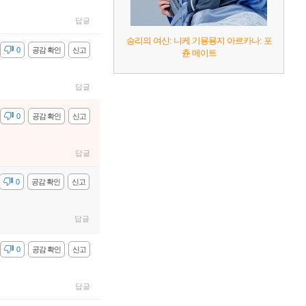
답글
승리의 여신: 니케 기묭묭지 아르카나: 포
감
0
공감 확인
신고
츈 메이트
답글
감
0
공감 확인
신고
답글
감
0
공감 확인
신고
답글
감
0
공감 확인
신고
답글