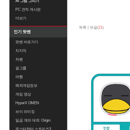
AI 그림 그리기
PC 견적 게시판
더보기
목록
|
댓글(
21
)
인기 팟벤
팟벤 바로가기
치지직
차벤
걸그룹
여행
해외게임정보
게임 영상
HyperX OMEN
브이 라이징
일곱 개의 대죄: Origin
인장
몬스터헌터 스토리즈3