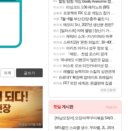
힐링 탐험 게임 Bearly Awesome 챕터 1 트레일러
PV
리싱크드 1.06 패치노트 (8/5)
리싱크드
프로젝트 RX 도쿄 게임쇼 참가 결정
섭컬겜
7월~8월 부산-단양-충주-울진 다녀왔어요~
여행
메모리 3사, 2027년 생산분 완판?
해외겜
[일러스트] 자매 앨범 | 장난기 가득한 오후의 공원 (리메이크판)
명조
캐릭터 소개 - 카가미하라 하루
아스오라
스위치2판 ‘몬헌 와일즈’, 30~40fps 목표 추정
해외겜
아키츠 아키나 성우 정보 및 주요 필모
아스오라
「에린」 컨셉 포스터 공개
아스오라
국내에도 이쁜곳이 많은것 같습니다
여행
비스트 오브 리인카네이션 정보/공략글 모음
비스트
레벨업 능력치와 스킬의 상관관계
비스트
목록
글쓰기
슈로대Y 확장팩 업데이트 트레일러
PV
FF7 외전 세계관, 완결편에 집결
해외겜
새로고침
핫딜
게시판
더보기+
[하남오징어] 오징어/쭈꾸미볶음 5팩/3팩 (보통맛/매운맛)(딜)
64%할인 스파클 생수, 무라벨, 2L, 24개