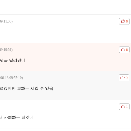
09:11:33)
공감
비공
0
09:19:51)
공감
비공
8
신댓글 달리겠네
-06-13 09:57:10)
공감
비공
0
르겠지만 교화는 시킬 수 있음
)
공감
비공
1
서 사회화는 되것네