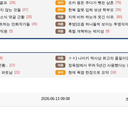
결과.
[29]
조카 용돈 주다가 뺏은 삼촌
[79]
유머
지 않는 것들
[37]
한복 잘못 입혀 보낸 학부모
[33]
유머
소식 댓글 근황
[25]
지역 비하 하는게 웃긴 이유.
[60]
계층
펙트하는 만화작가들
[36]
후방)요즘 하나둘씩 보이는 투명의
계층
 직원
[5]
축협 개혁하는 박지성
[9]
계층
8]
ㅇㅎ) 나이키 역사상 최고의 품질이
계층
황..
[22]
정육점에서 무려 5년간 사용했다는 칼
계층
리 파토남
[21]
현재 폭염 한장으로 요약
[18]
유머
2026-06-13 09:08