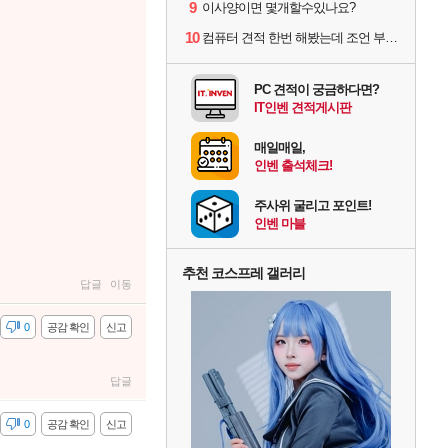
9
이사양이면 몇개할수있나요?
10
컴퓨터 견적 한번 해봤는데 조언 부탁드립니다
PC 견적이 궁금하다면?
IT인벤 견적게시판
매일매일,
인벤 출석체크!
주사위 굴리고 포인트!
인벤 마블
추천 코스프레 갤러리
답글
이동
감
0
공감 확인
신고
답글
감
0
공감 확인
신고