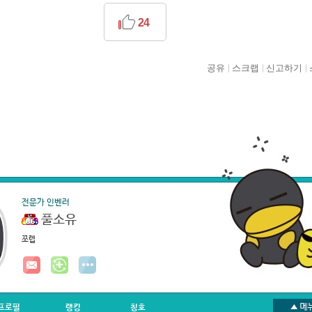
24
공유
스크랩
신고하기
전문가 인벤러
풀소유
쪼렙
프로필
랭킹
칭호