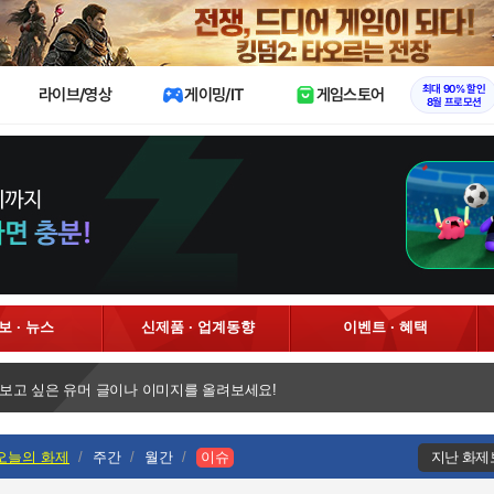
X
최대 90% 할인
라이브/영상
게이밍/IT
게임스토어
8월 프로모션
정보 · 뉴스
신제품 · 업계동향
이벤트 · 혜택
 보고 싶은 유머 글이나 이미지를 올려보세요!
오늘의 화제
주간
월간
이슈
지난 화제