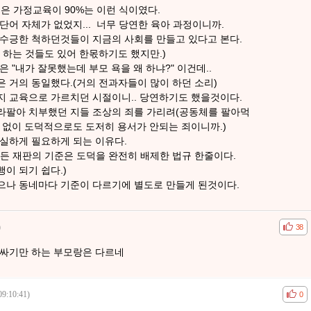
님은 가정교육이 90%는 이런 식이였다.
단어 자체가 없었지... 너무 당연한 육아 과정이니까.
 수긍한 척하던것들이 지금의 사회를 만들고 있다고 본다.
 하는 것들도 있어 한몫하기도 했지만.)
 "내가 잘못했는데 부모 욕을 왜 하냐?" 이건데..
 거의 동일했다.(거의 전과자들이 많이 하던 소리)
지 교육으로 가르치던 시절이니.. 당연하기도 했을것이다.
라팔아 치부했던 지들 조상의 죄를 가리려(공동체를 팔아먹
 없이 도덕적으로도 도저히 용서가 안되는 죄이니까.)
실하게 필요하게 되는 이유다.
든 재판의 기준은 도덕을 완전히 배제한 법규 한줄이다.
이 되기 쉽다.)
으나 동네마다 기준이 다르기에 별도로 만들게 된것이다.
)
공감
비공
38
감싸기만 하는 부모랑은 다르네
09:10:41)
공감
비공
0