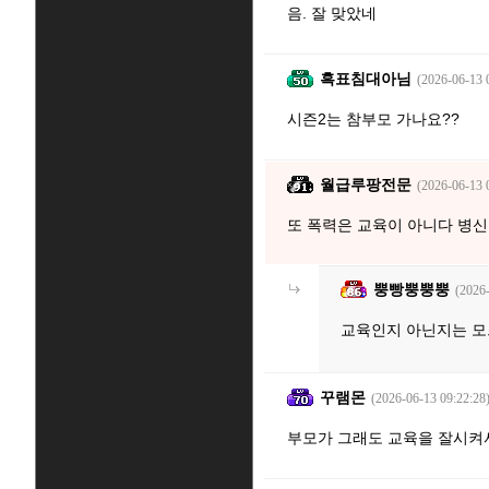
음. 잘 맞았네
흑표침대아님
(2026-06-13 
시즌2는 참부모 가나요??
월급루팡전문
(2026-06-13 
또 폭력은 교육이 아니다 병
뿡빵뿡뿡뿡
(2026
교육인지 아닌지는 모
꾸램몬
(2026-06-13 09:22:28
부모가 그래도 교육을 잘시켜