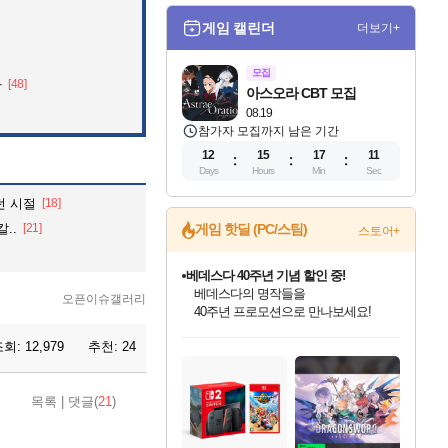
게임 캘린더
더보기+
모집
자
[48]
아스오라 CBT 모집
08.19
참가자 모집까지 남은 기간
12
15
17
10
Days
Hours
Min
Sec
던 시절
[18]
..
[21]
게임 핫딜 (PC/스팀)
스토어+
베데스다 40주년 기념 할인 중!
베데스다의 명작들을
오픈이슈갤러리
40주년 프로모션으로 만나보세요!
인벤게임즈 8월 특별 할인!
드래곤소드: 어웨이크닝 입점!
문명 7 특별 할인!
귀무자: 검의 길 예약 판매 중!
비스트 오브 리인카네이션 정식 출시!
커세어 코브 출시 기념 할인!
더 렐릭 퍼스트 가디언 정식 출시
마블 투혼 파이팅 소울즈 예약 판매 중!
캡콤 프렌차이즈 할인 진행 중!
캡콤 일부 상품 상시 할인
스타워즈 은하계 레이서
로블록스 기프트 카드 공식 입점
조회:
12,979
추천:
24
인기 퍼블리셔 모음!
스팀으로 만나는 드래곤소드!
조선&고려 DLC 출시 예정
10% 할인과
게임프릭 신작 IP
해적'섬'을 발전시키자!
설화x하드코어 액션!
마블 히어로 총 출동&화려한 격투!
몬헌, 바하 등 인기 IP를
몬헌 와일즈 & 드래곤즈 도그마2
인벤게임즈에서 10% 추가 적립
Robux를 가장 안전하고
최대 90% 할인가를 만나보세요!
네이버혜택과 함께 만나보세요!
50%할인&추가 적립까지!
이니&베니 혜택까지!
네이버 혜택가와 함께 예약하세요!
할인&네이버혜택으로 만나보세요!
네이버페이 혜택과 만나보세요!
네이버 포인트 혜택까지!
할인가에 만나보세요!
일부 에디션 상시 할인!
혜택으로 예약 판매 중
편안하게 충전하세요
목록
|
댓글(
21
)