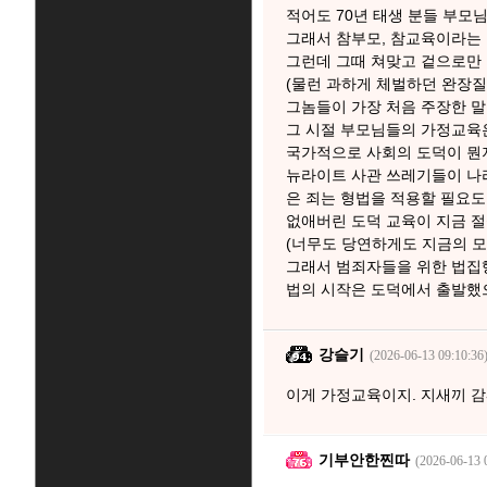
적어도 70년 태생 분들 부모
그래서 참부모, 참교육이라는 
그런데 그때 쳐맞고 겉으로만
(물런 과하게 체벌하던 완장질
그놈들이 가장 처음 주장한 말은
그 시절 부모님들의 가정교육은
국가적으로 사회의 도덕이 뭔
뉴라이트 사관 쓰레기들이 나
은 죄는 형법을 적용할 필요도
없애버린 도덕 교육이 지금 절
(너무도 당연하게도 지금의 모
그래서 범죄자들을 위한 법집행
법의 시작은 도덕에서 출발했
강슬기
(2026-06-13 09:10:36
이게 가정교육이지. 지새끼 
기부안한찐따
(2026-06-13 