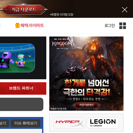
혜택.아이마트
로그인
인
벤
전
체
사
이
트
맵
브랜드 파트너
보기
이슈 화제보기