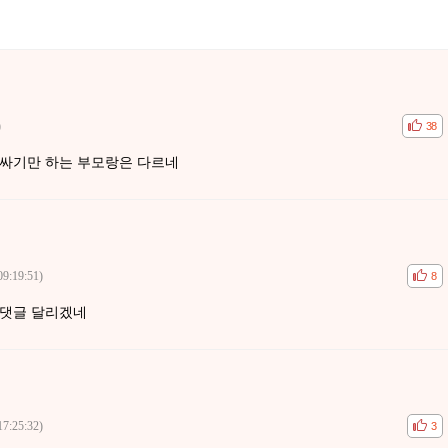
)
공감
비공
38
감싸기만 하는 부모랑은 다르네
09:19:51)
공감
비공
8
신댓글 달리겠네
17:25:32)
공감
비공
3