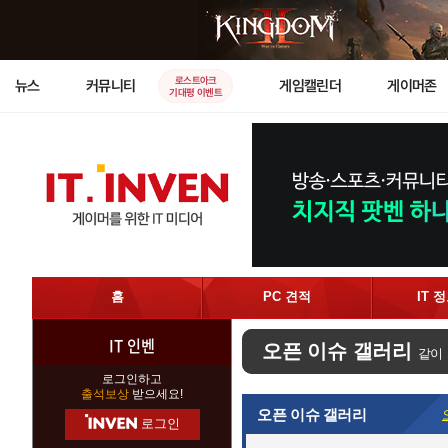
로스트아크
뉴스
커뮤니티
게임캘린더
게이머존
기대평 이벤트
홈
PC 견적
IT 
IT 인벤
오픈 이슈 갤러리
같이
로그인하고
출석보상
받으세요!
오픈 이슈 갤러리
로그인