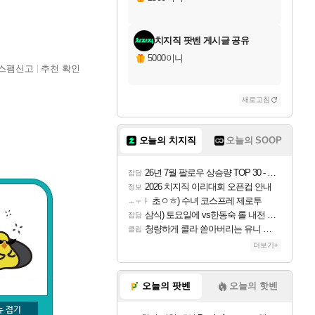
치지직 팟벤 게시글 공유
5000이니
스팸신고
추천 확인
새로고침
오늘의 치지직
오늘의 SOOP
26년 7월 팔로우 상승량 TOP 30 - 월간 치지직
잡담
2026 치지직 이리대회 오픈컵 안내
정보
초ㅇㅎ) 수녀 코스프레 제로투
ㅗㅜㅑ
삼식) 토요일에 vs한동숙 롤 내전 예정
잡담
청량하게 콜라 쏟아버리는 유니 ㅋㅋㅋ
클립
더보기+
오늘의 팟벤
오늘의 핫벤