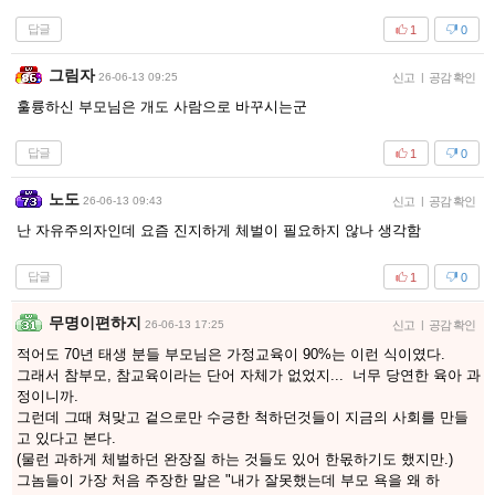
답글
1
0
그림자
26-06-13 09:25
신고
|
공감 확인
훌륭하신 부모님은 개도 사람으로 바꾸시는군
답글
1
0
노도
26-06-13 09:43
신고
|
공감 확인
난 자유주의자인데 요즘 진지하게 체벌이 필요하지 않나 생각함
답글
1
0
무명이편하지
26-06-13 17:25
신고
|
공감 확인
적어도 70년 태생 분들 부모님은 가정교육이 90%는 이런 식이였다.
그래서 참부모, 참교육이라는 단어 자체가 없었지... 너무 당연한 육아 과
정이니까.
그런데 그때 쳐맞고 겉으로만 수긍한 척하던것들이 지금의 사회를 만들
고 있다고 본다.
(물런 과하게 체벌하던 완장질 하는 것들도 있어 한몫하기도 했지만.)
그놈들이 가장 처음 주장한 말은 "내가 잘못했는데 부모 욕을 왜 하