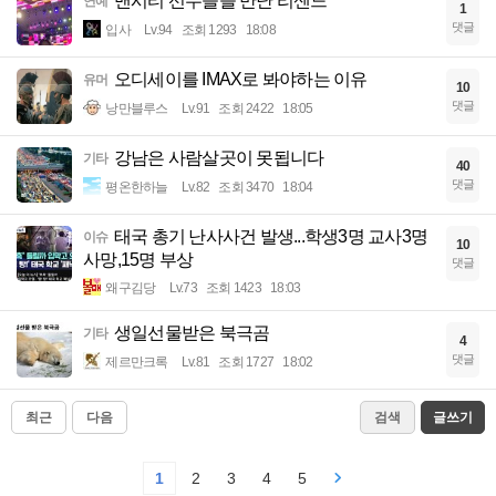
맨시티 선수들을 만난 리센느
연예
1
댓글
입사
Lv.94
조회 1293
18:08
오디세이를 IMAX로 봐야하는 이유
유머
10
댓글
낭만블루스
Lv.91
조회 2422
18:05
강남은 사람살곳이 못됩니다
기타
40
댓글
평온한하늘
Lv.82
조회 3470
18:04
태국 총기 난사사건 발생...학생3명 교사3명
이슈
10
사망,15명 부상
댓글
왜구김당
Lv.73
조회 1423
18:03
생일선물받은 북극곰
기타
4
댓글
제르만크록
Lv.81
조회 1727
18:02
최근
다음
검색
글쓰기
1
2
3
4
5