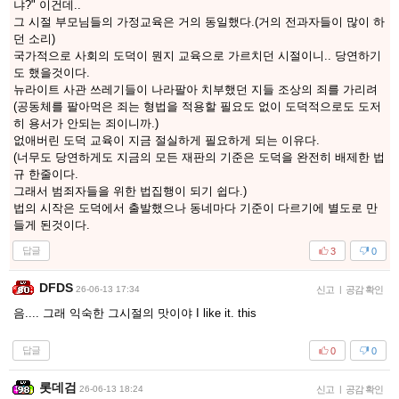
냐?" 이건데..
그 시절 부모님들의 가정교육은 거의 동일했다.(거의 전과자들이 많이 하
던 소리)
국가적으로 사회의 도덕이 뭔지 교육으로 가르치던 시절이니.. 당연하기
도 했을것이다.
뉴라이트 사관 쓰레기들이 나라팔아 치부했던 지들 조상의 죄를 가리려
(공동체를 팔아먹은 죄는 형법을 적용할 필요도 없이 도덕적으로도 도저
히 용서가 안되는 죄이니까.)
없애버린 도덕 교육이 지금 절실하게 필요하게 되는 이유다.
(너무도 당연하게도 지금의 모든 재판의 기준은 도덕을 완전히 배제한 법
규 한줄이다.
그래서 범죄자들을 위한 법집행이 되기 쉽다.)
법의 시작은 도덕에서 출발했으나 동네마다 기준이 다르기에 별도로 만
들게 된것이다.
답글
3
0
DFDS
26-06-13 17:34
신고
|
공감 확인
음.... 그래 익숙한 그시절의 맛이야 I like it. this
답글
0
0
롯데검
26-06-13 18:24
신고
|
공감 확인