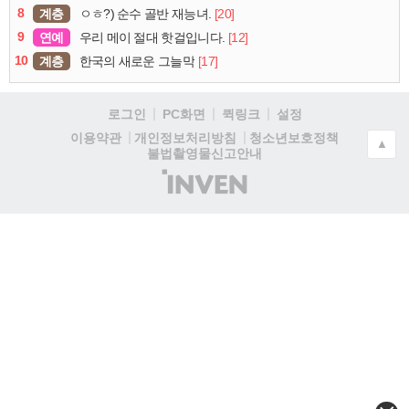
8
계층
[20]
ㅇㅎ?) 순수 골반 재능녀.
9
연예
[12]
우리 메이 절대 핫걸입니다.
10
계층
[17]
한국의 새로운 그늘막
로그인
PC화면
퀵링크
설정
청소년보호정책
이용약관
개인정보처리방침
▲
불법촬영물신고안내
(주)
인
벤