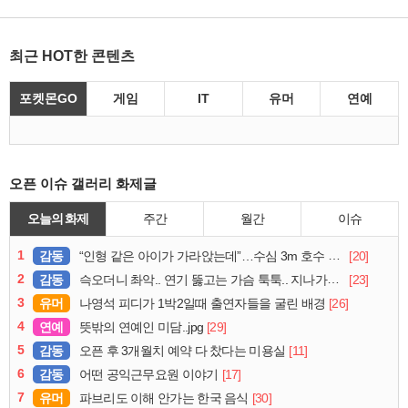
최근 HOT한 콘텐츠
포켓몬GO
게임
IT
유머
연예
오픈 이슈 갤러리 화제글
오늘의 화제
주간
월간
이슈
1
감동
[20]
“인형 같은 아이가 가라앉는데”…수심 3m 호수 뛰어든 60대 의인
2
감동
[23]
슥오더니 촤악.. 연기 뚫고는 가슴 툭툭.. 지나가던 아재의 정체
3
유머
[26]
나영석 피디가 1박2일때 출연자들을 굴린 배경
4
연예
[29]
뜻밖의 연예인 미담..jpg
5
감동
[11]
오픈 후 3개월치 예약 다 찼다는 미용실
6
감동
[17]
어떤 공익근무요원 이야기
7
유머
[30]
파브리도 이해 안가는 한국 음식