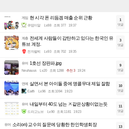
현 시각 폰 리듬겜 매출 순위 근황
게임
1
댓글
큐땁이알
Lv.88
조회 377
19:37
전세계 사람들이 감탄하고 있다는 한국인 유
계층
3
튜브 계정.
댓글
전자팔찌
Lv.93
조회 702
19:35
1호선 장판파.jpg
유머
9
댓글
Neuhauus
Lv.20
조회 1288
추천 3
19:24
살면서 본 아이돌 중에 앵콜무대 제일 잘함
연예
10
댓글
Earth
Lv.96
조회 1094
19:23
내일부터 40도 넘는 ㅈ같은상황이없는듯
유머
11
댓글
드라고노브
Lv.90
조회 1181
19:23
소리on) 교수의 질문에 당황한 한인학생회장
유머
13