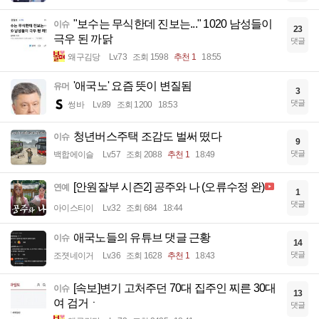
"보수는 무식한데 진보는..." 1020 남성들이
이슈
23
극우 된 까닭
댓글
왜구김당
Lv.73
조회 1598
추천 1
18:55
'애국노' 요즘 뜻이 변질됨
유머
3
댓글
썽바
Lv.89
조회 1200
18:53
청년버스주택 조감도 벌써 떴다
이슈
9
댓글
백합에이슬
Lv.57
조회 2088
추천 1
18:49
[안원잘부 시즌2] 공주와 나 (오류수정 완)
연예
1
댓글
아이스티이
Lv.32
조회 684
18:44
애국노들의 유튜브 댓글 근황
이슈
14
댓글
조졋네이거
Lv.36
조회 1628
추천 1
18:43
[속보]변기 고처주던 70대 집주인 찌른 30대
이슈
13
여 검거ㆍ
댓글