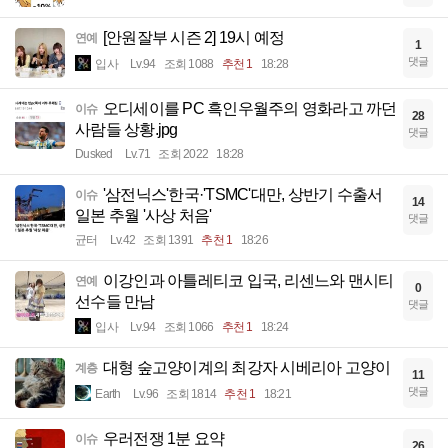
[안원잘부 시즌 2] 19시 예정
연예
1
댓글
입사
Lv.94
조회 1088
추천 1
18:28
오디세이를 PC 흑인우월주의 영화라고 까던
이슈
28
사람들 상황.jpg
댓글
Dusked
Lv.71
조회 2022
18:28
'삼전닉스'한국·'TSMC'대만, 상반기 수출서
이슈
14
일본 추월 '사상 처음'
댓글
균터
Lv.42
조회 1391
추천 1
18:26
이강인과 아틀레티코 입국, 리센느와 맨시티
연예
0
선수들 만남
댓글
입사
Lv.94
조회 1066
추천 1
18:24
대형 숲고양이계의 최강자 시베리아 고양이
계층
11
댓글
Earth
Lv.96
조회 1814
추천 1
18:21
우러전쟁 1분 요약
이슈
26