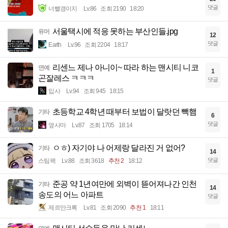
댓글
너빨갱이지
Lv.86
조회 2190
18:20
서울택시에 적응 못하는 부산인들.jpg
유머
12
댓글
Earth
Lv.96
조회 2204
18:17
리센느 제나 아니이~ 따라 하는 맨시티 니코
연예
1
곤잘레스 ㅋㅋㅋ
댓글
입사
Lv.94
조회 945
18:15
초등학교 4학년 때부터 보법이 달랏던 빽햄
기타
6
댓글
옆사마
Lv.87
조회 1705
18:14
ㅇㅎ) 자기야 나 어제랑 달라진 거 없어?
기타
14
댓글
스팀팩
Lv.88
조회 3618
추천 2
18:12
준공 약 1년여만에 외벽이 뜯어져나간 인천
기타
14
송도의 어느 아파트
댓글
제르만크록
Lv.81
조회 2090
추천 1
18:11