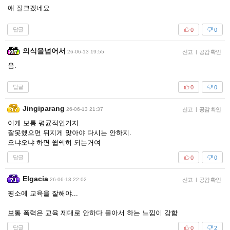
애 잘크겠네요
답글
0
0
의식을넘어서
26-06-13 19:55
신고
|
공감 확인
음.
답글
0
0
Jingiparang
26-06-13 21:37
신고
|
공감 확인
이게 보통 평균적인거지.
잘못했으면 뒤지게 맞아야 다시는 안하지.
오냐오냐 하면 쓉쉑히 되는거여
답글
0
0
Elgacia
26-06-13 22:02
신고
|
공감 확인
평소에 교육을 잘해야...
보통 폭력은 교육 제대로 안하다 몰아서 하는 느낌이 강함
답글
0
2