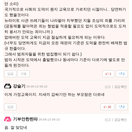
던 소리)
국가적으로 사회의 도덕이 뭔지 교육으로 가르치던 시절이니.. 당연하기
도 했을것이다.
뉴라이트 사관 쓰레기들이 나라팔아 치부했던 지들 조상의 죄를 가리려
(공동체를 팔아먹은 죄는 형법을 적용할 필요도 없이 도덕적으로도 도저
히 용서가 안되는 죄이니까.)
없애버린 도덕 교육이 지금 절실하게 필요하게 되는 이유다.
(너무도 당연하게도 지금의 모든 재판의 기준은 도덕을 완전히 배제한 법
규 한줄이다.
그래서 범죄자들을 위한 법집행이 되기 쉽다.)
법의 시작은 도덕에서 출발했으나 동네마다 기준이 다르기에 별도로 만
들게 된것이다.
답글
이동
3
0
강슬기
26-06-13 09:10
신고
|
공감 확인
이게 가정교육이지. 지새끼 감싸기만 하는 부모랑은 다르네
답글
38
0
기부안한찐따
26-06-13 09:10
신고
|
공감 확인
음. 잘 맞았네