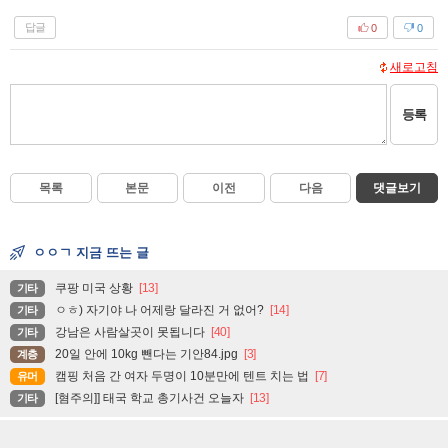
답글
0
0
새로고침
등록
목록
본문
이전
다음
댓글보기
ㅇㅇㄱ 지금 뜨는 글
쿠팡 미국 상황
[13]
기타
ㅇㅎ) 자기야 나 어제랑 달라진 거 없어?
[14]
기타
강남은 사람살곳이 못됩니다
[40]
기타
20일 안에 10kg 뺀다는 기안84.jpg
[3]
계층
캠핑 처음 간 여자 두명이 10분만에 텐트 치는 법
[7]
유머
[혐주의]] 태국 학교 총기사건 오늘자
[13]
기타