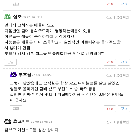
답글
0
0
삼조
26-06-14 01:11
신고
|
공감 확인
맞아서 고쳐지는 애들이 있고
다음번엔 좀더 용의주도하게 행동하는애들이 있음
어른들은 애들이 순진하다고 생각하지만
지능높은 애들은 이미 초등학교때 일반적인 어른따위는 용의주도함에
서 상대가 안됨
부모가 감시 감청 첩보물 방불케할만큼 제대로 관리해야함
답글
0
0
후후럴
26-06-14 06:39
신고
|
공감 확인
그렇게 맞았음에도 오락실은 항상 갔고 디아블로를 달고 살았죠.
형들로 올라가면 담배 뽄드 부탄가스 술 폭주 등등.
걸리면 진짜 뒤지게 맞으니 뒤질때까지해서 주변에 30넘은 양반들
이 읍네요.
답글
0
0
쵸코아빠
26-06-14 08:22
신고
|
공감 확인
참부모 이런부모들 칭찬 합니다.