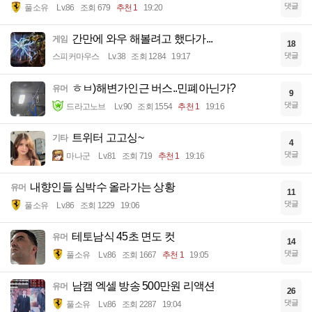
댓글
풀소유
Lv.86
조회 679
추천 1
19:20
간만에 와우 해볼려고 했다가...
게임
18
댓글
스피커마우스
Lv.38
조회 1284
19:17
ㅎㅂ)해변가인근 버스..민폐아닌가?
유머
9
댓글
드라고노브
Lv.90
조회 1554
추천 1
19:16
트위터 고고싱~
기타
4
댓글
마나군
Lv.81
조회 719
추천 1
19:16
내향인들 심박수 올라가는 상황
유머
11
댓글
풀소유
Lv.86
조회 1229
19:06
테토남식 45초 면도 컷
유머
14
댓글
풀소유
Lv.86
조회 1667
추천 1
19:05
남캠 엑셀 방송 500만원 리액션
유머
26
댓글
풀소유
Lv.86
조회 2287
19:04