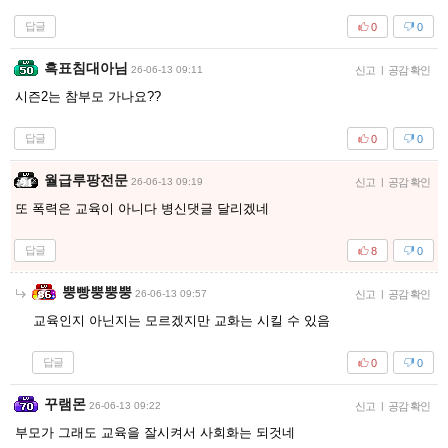
답글
0
0
흑표침대아님
26-06-13 09:11
신고
|
공감 확인
시즌2는 참부모 가나요??
답글
0
0
월급루팡전문
26-06-13 09:19
신고
|
공감 확인
또 폭력은 교육이 아니다 병신댓글 달리겠네
답글
8
0
뿡빵뿡뿡뿡
26-06-13 09:57
신고
|
공감 확인
교육인지 아닌지는 모르겠지만 교화는 시킬 수 있음
답글
0
0
꾸램몬
26-06-13 09:22
신고
|
공감 확인
부모가 그래도 교육을 잘시켜서 사회화는 되것네