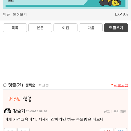
쪼렙
메뉴
인장보기
EXP 8%
목록
본문
이전
다음
댓글쓰기
댓글
(21)
등록순
|
최신순
새로고침
강슬기
26-06-13 09:10
신고
|
공감 확인
이게 가정교육이지. 지새끼 감싸기만 하는 부모랑은 다르네