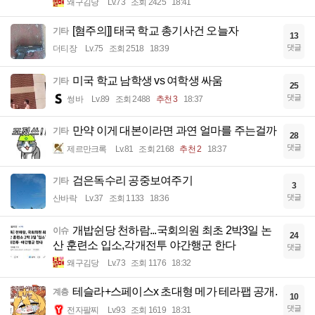
왜구김당
Lv.73
조회 2425
18:41
[혐주의]] 태국 학교 총기사건 오늘자
기타
13
댓글
더티장
Lv.75
조회 2518
18:39
미국 학교 남학생 vs 여학생 싸움
기타
25
댓글
썽바
Lv.89
조회 2488
추천 3
18:37
만약 이게 대본이라면 과연 얼마를 주는걸까
기타
28
댓글
제르만크록
Lv.81
조회 2168
추천 2
18:37
검은독수리 공중보여주기
기타
3
댓글
산바락
Lv.37
조회 1133
18:36
개밥쉰당 천하람...국회의원 최초 2박3일 논
이슈
24
산 훈련소 입소,각개전투 야간행군 한다
댓글
왜구김당
Lv.73
조회 1176
18:32
테슬라+스페이스x 초대형 메가 테라팹 공개.
계층
10
댓글
전자팔찌
Lv.93
조회 1619
18:31