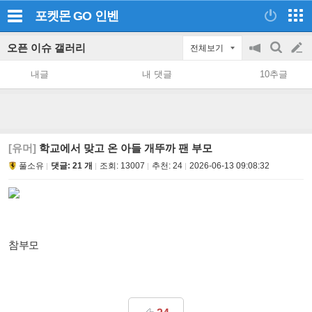
포켓몬 GO
인벤
오픈 이슈 갤러리
전체보기
공
검
글
지
색
내글
내 댓글
10추글
on/off
쓰
기
[유머]
학교에서 맞고 온 아들 개뚜까 팬 부모
풀소유
댓글: 21 개
조회:
13007
추천:
24
2026-06-13 09:08:32
참부모