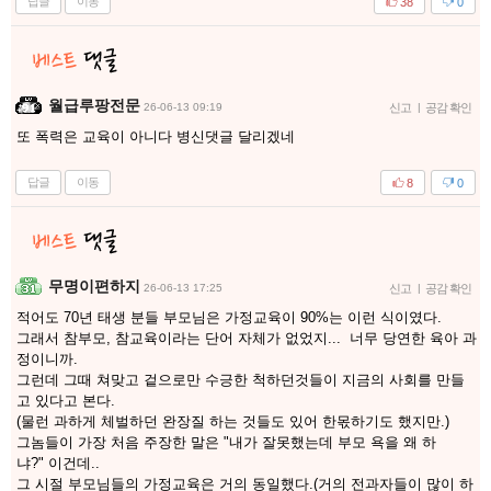
답글
이동
38
0
월급루팡전문
26-06-13 09:19
신고
|
공감 확인
또 폭력은 교육이 아니다 병신댓글 달리겠네
답글
이동
8
0
무명이편하지
26-06-13 17:25
신고
|
공감 확인
적어도 70년 태생 분들 부모님은 가정교육이 90%는 이런 식이였다.
그래서 참부모, 참교육이라는 단어 자체가 없었지... 너무 당연한 육아 과
정이니까.
그런데 그때 쳐맞고 겉으로만 수긍한 척하던것들이 지금의 사회를 만들
고 있다고 본다.
(물런 과하게 체벌하던 완장질 하는 것들도 있어 한몫하기도 했지만.)
그놈들이 가장 처음 주장한 말은 "내가 잘못했는데 부모 욕을 왜 하
냐?" 이건데..
그 시절 부모님들의 가정교육은 거의 동일했다.(거의 전과자들이 많이 하