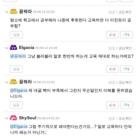
꿈꿔라
26-06-13 22:25
신고
|
공감 확인
평소에 학교에서 공부해라 나중에 후회한다 교육하면 다 미친듯이 공
부함?
답글
0
0
Elgacia
26-06-13 23:48
신고
|
공감 확인
@꿈꿔라
그냥 블라블라 말로 한번씩 하는게 교육 제대로 하는거에요?
답글
0
0
꿈꿔라
26-06-13 23:52
신고
|
공감 확인
@Elgacia
제 대굴.빡이 부족해서 그런지 무슨말인지 이해를 못하겠습
니드아.
답글
0
0
ShySoul
26-06-14 01:33
신고
|
공감 확인
@Elgacia
그럼 주기적으로 패야한다는건가요...? 말로 교육하다 안되
니까 패는거 아닌가;;