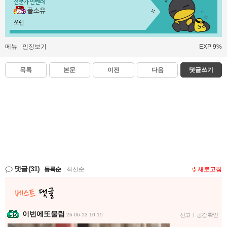
전문가 인벤러
풀소유
쪼렙
메뉴
인장보기
EXP 9%
목록
본문
이전
다음
댓글쓰기
댓글
(31)
등록순
|
최신순
새로고침
이번에또물림
26-06-13 10:15
신고
|
공감 확인