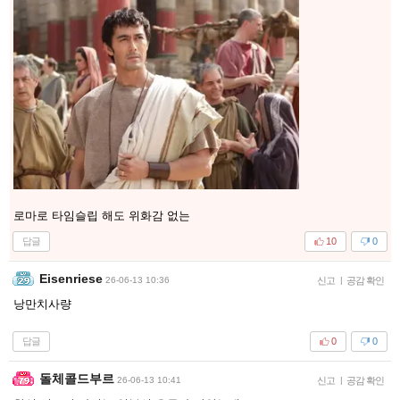
로마로 타임슬립 해도 위화감 없는
답글
10
0
Eisenriese
26-06-13 10:36
신고
|
공감 확인
낭만치사량
답글
0
0
돌체콜드부르
26-06-13 10:41
신고
|
공감 확인