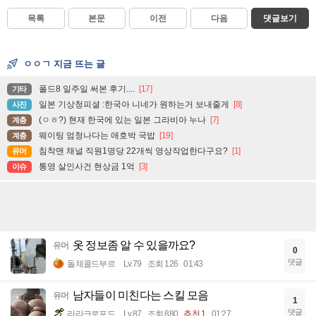
목록
본문
이전
다음
댓글보기
ㅇㅇㄱ 지금 뜨는 글
폴드8 일주일 써본 후기....
[17]
기타
일본 기상청피셜 :한국아 니네가 원하는거 보내줄게
[8]
사진
(ㅇㅎ?) 현재 한국에 있는 일본 그라비아 누나
[7]
계층
웨이팅 엄청나다는 애호박 국밥
[19]
계층
침착맨 채널 직원1명당 22개씩 영상작업한다구요?
[1]
유머
통영 살인사건 현상금 1억
[3]
이슈
옷 정보좀 알 수 있을까요?
유머
0
댓글
돌체콜드부르
Lv.79
조회 126
01:43
남자들이 미친다는 스킬 모음
유머
1
댓글
라라크로포드
Lv.87
조회 880
추천 1
01:27