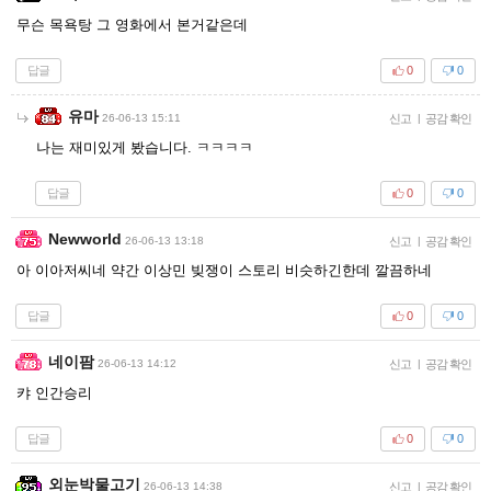
무슨 목욕탕 그 영화에서 본거같은데
답글
0
0
유마
26-06-13 15:11
신고
|
공감 확인
나는 재미있게 봤습니다. ㅋㅋㅋㅋ
답글
0
0
Newworld
26-06-13 13:18
신고
|
공감 확인
아 이아저씨네 약간 이상민 빚쟁이 스토리 비슷하긴한데 깔끔하네
답글
0
0
네이팜
26-06-13 14:12
신고
|
공감 확인
캬 인간승리
답글
0
0
외눈박물고기
26-06-13 14:38
신고
|
공감 확인