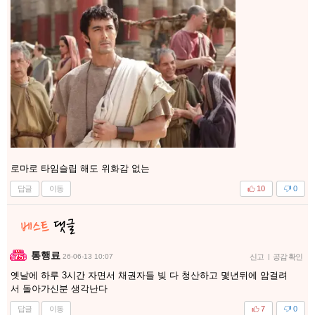
로마로 타임슬립 해도 위화감 없는
답글
이동
10
0
통행료
26-06-13 10:07
신고
|
공감 확인
옛날에 하루 3시간 자면서 채권자들 빚 다 청산하고 몇년뒤에 암걸려
서 돌아가신분 생각난다
답글
이동
7
0