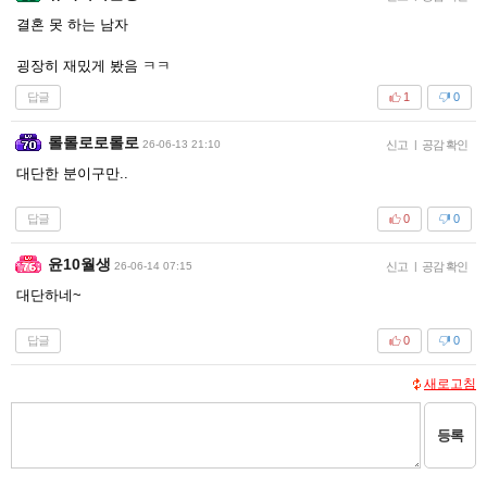
결혼 못 하는 남자
굉장히 재밌게 봤음 ㅋㅋ
답글
1
0
롤롤로로롤로
26-06-13 21:10
신고
|
공감 확인
대단한 분이구만..
답글
0
0
윤10월생
26-06-14 07:15
신고
|
공감 확인
대단하네~
답글
0
0
새로고침
등록