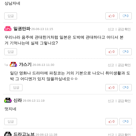
상남자네
답글
0
0
일권만파
26-06-13 11:15
신고
|
공감 확인
우리나라 음주에 관대한거처럼 일본은 도박에 관대하다고 어디서 본
거 기억나는데 실제 그렇나요?
답글
0
0
갸스기
26-06-13 11:30
신고
|
공감 확인
일단 영화나 드라마에 파칭코는 거의 기본으로 나오니 취미생활과 도
박 그 어디엔가 있지 않을까싶네요ㅇㅇ
답글
0
0
신라
26-06-13 11:19
신고
|
공감 확인
멋지네
답글
0
0
드라고노브
26-06-13 11:38
신고
|
공감 확인