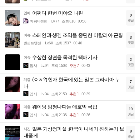
어쩌다 한번 미야오 나린
연예
0
댓글
어쩌다한번
Lv.77
조회 810
00:58
스페인과 솅겐 조약을 중단한 이탈리아 근황
이슈
3
댓글
빈센트멧젠
Lv.60
조회 1537
00:46
수상한 장면을 목격한 택배기사
이슈
2
댓글
입사
Lv.94
조회 1503
추천 7
00:43
(ㅇㅎ?) 현재 한국에 있는 일본 그라비아 누
계층
7
나
댓글
입사
Lv.94
조회 2159
추천 1
00:39
웨이팅 엄청나다는 애호박 국밥
계층
19
댓글
입사
Lv.94
조회 2136
추천 1
00:36
일본 기상청피셜 :한국아 니네가 원하는거 보
사진
8
내줄게
댓글