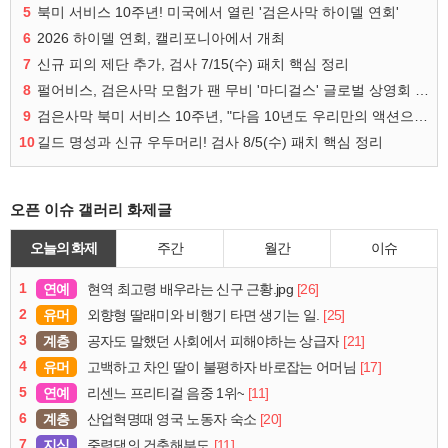
5
북미 서비스 10주년! 미국에서 열린 '검은사막 하이델 연회'
6
2026 하이델 연회, 캘리포니아에서 개최
7
신규 피의 제단 추가, 검사 7/15(수) 패치 핵심 정리
8
펄어비스, 검은사막 모험가 팬 무비 '마디걸스' 글로벌 상영회 개최
9
검은사막 북미 서비스 10주년, "다음 10년도 우리만의 액션으로"
10
길드 명성과 신규 우두머리! 검사 8/5(수) 패치 핵심 정리
오픈 이슈 갤러리 화제글
오늘의 화제
주간
월간
이슈
1
연예
[26]
현역 최고령 배우라는 신구 근황.jpg
2
유머
[25]
외향형 딸래미와 비행기 타면 생기는 일.
3
계층
[21]
공자도 말했던 사회에서 피해야하는 상급자
4
유머
[17]
고백하고 차인 딸이 불평하자 바로잡는 어머님
5
연예
[11]
리센느 프리티걸 음중 1위~
6
계층
[20]
산업혁명때 영국 노동자 숙소
7
지식
[11]
중력댐의 건축해부도