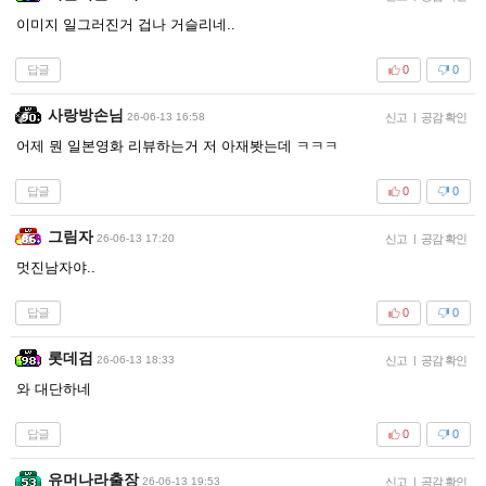
이미지 일그러진거 겁나 거슬리네..
답글
0
0
사랑방손님
26-06-13 16:58
신고
|
공감 확인
어제 뭔 일본영화 리뷰하는거 저 아재봣는데 ㅋㅋㅋ
답글
0
0
그림자
26-06-13 17:20
신고
|
공감 확인
멋진남자야..
답글
0
0
롯데검
26-06-13 18:33
신고
|
공감 확인
와 대단하네
답글
0
0
유머나라출장
26-06-13 19:53
신고
|
공감 확인