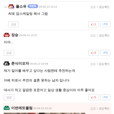
풀소유
26-06-13 10:12
신고
|
공감 확인
AI로 업스케일링 해서 그럼
답글
1
0
장승
26-06-13 10:07
신고
|
공감 확인
이야...
답글
0
0
춘식이모자
26-06-13 10:09
신고
|
공감 확인
제가 일어를 배우고 싶다는 사람한테 추천하는게
아베 히로시 주연의 결혼 못하는 남자 입니다
대사가 적고 깔끔한 표준어고 일상 생활 중심이라 아주 좋아요
답글
0
0
이번에또물림
26-06-13 10:15
신고
|
공감 확인