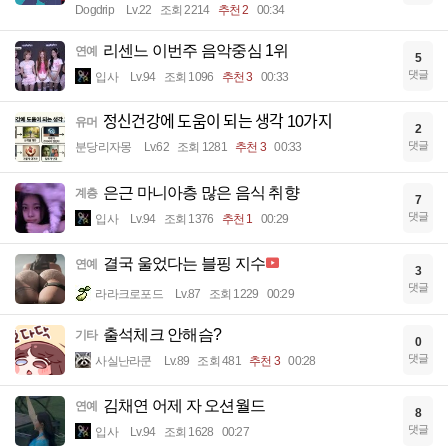
Dogdrip
Lv.22
조회 2214
추천 2
00:34
리센느 이번주 음악중심 1위
연예
5
댓글
입사
Lv.94
조회 1096
추천 3
00:33
정신건강에 도움이 되는 생각 10가지
유머
2
댓글
분당리자몽
Lv.62
조회 1281
추천 3
00:33
은근 마니아층 많은 음식 취향
계층
7
댓글
입사
Lv.94
조회 1376
추천 1
00:29
결국 울었다는 블핑 지수
연예
3
댓글
라라크로포드
Lv.87
조회 1229
00:29
출석체크 안해슴?
기타
0
댓글
사실난라쿤
Lv.89
조회 481
추천 3
00:28
김채연 어제 자 오션월드
연예
8
댓글
입사
Lv.94
조회 1628
00:27