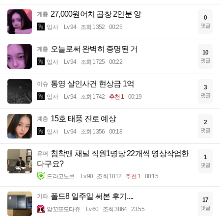
27,000원어치 곱창 2인분 양
계층
0
댓글
입사
Lv.94
조회 1352
00:25
오늘로써 완벽히 증명된 거
계층
10
댓글
입사
Lv.94
조회 1725
00:22
통영 살인사건 현상금 1억
이슈
3
댓글
입사
Lv.94
조회 1742
추천 1
00:19
15호 태풍 진로 예상
계층
2
댓글
입사
Lv.94
조회 1356
00:18
침착맨 채널 직원1명당 22개씩 영상작업한
유머
1
다구요?
댓글
드라고노브
Lv.90
조회 1812
추천 1
00:15
폴드8 일주일 써본 후기....
기타
17
댓글
암꼬또모타쥬
Lv.60
조회 3864
23:55