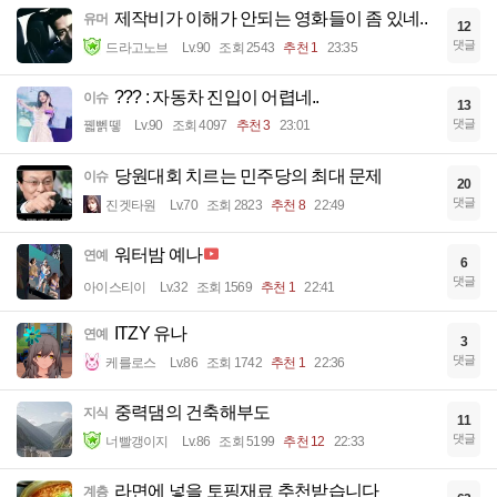
제작비가 이해가 안되는 영화들이 좀 있네..
유머
12
댓글
드라고노브
Lv.90
조회 2543
추천 1
23:35
??? : 자동차 진입이 어렵네..
이슈
13
댓글
꿻뻵뗗
Lv.90
조회 4097
추천 3
23:01
당원대회 치르는 민주당의 최대 문제
이슈
20
댓글
진겟타원
Lv.70
조회 2823
추천 8
22:49
워터밤 예나
연예
6
댓글
아이스티이
Lv.32
조회 1569
추천 1
22:41
ITZY 유나
연예
3
댓글
케를로스
Lv.86
조회 1742
추천 1
22:36
중력댐의 건축해부도
지식
11
댓글
너빨갱이지
Lv.86
조회 5199
추천 12
22:33
라면에 넣을 토핑재료 추천받습니다
계층