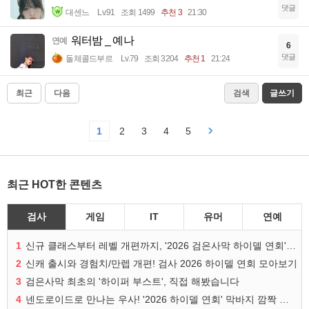
댓글
대센느
Lv.91
조회 1499
추천 3
21:30
워터밤 _ 예나
연예
6
댓글
돌체콜드부르
Lv.79
조회 3204
추천 1
21:24
최근
다음
검색
글쓰기
1
2
3
4
5
최근 HOT한 콘텐츠
검사
게임
IT
유머
연예
1
신규 클래스부터 레벨 개편까지, '2026 검은사막 하이델 연회' 총정리
2
신캐 출시와 경험치/만렙 개편! 검사 2026 하이델 연회 모아보기
3
검은사막 최초의 '하이퍼 부스트', 직접 해봤습니다
4
넨도로이드로 만나는 우사! '2026 하이델 연회' 막바지 깜짝 공개