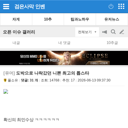
검은사막
인벤
자게
10추
팁과노하우
유저뉴스
오픈 이슈 갤러리
전체보기
공
검
글
지
색
내글
내 댓글
10추글
on/off
쓰
기
[유머]
도박으로 나락갔던 니뽄 최고의 톱스타
풀소유
댓글: 31 개
조회:
14768
추천:
17
2026-06-13 09:37:30
확신의 최민수상 ㅋㅋㅋㅋㅋㅋ