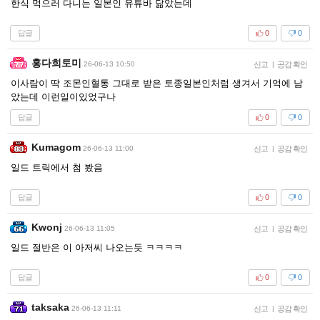
한식 먹으러 다니는 일본인 유튜바 닮았는데
답글
0
0
홍다희토미
26-06-13 10:50
신고
|
공감 확인
이사람이 딱 조몬인혈통 그대로 받은 토종일본인처럼 생겨서 기억에 남
았는데 이런일이있었구나
답글
0
0
Kumagom
26-06-13 11:00
신고
|
공감 확인
일드 트릭에서 첨 봤음
답글
0
0
Kwonj
26-06-13 11:05
신고
|
공감 확인
일드 절반은 이 아저씨 나오는듯 ㅋㅋㅋㅋ
답글
0
0
taksaka
26-06-13 11:11
신고
|
공감 확인