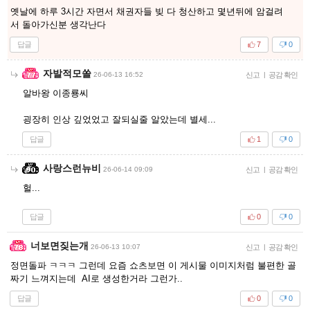
옛날에 하루 3시간 자면서 채권자들 빚 다 청산하고 몇년뒤에 암걸려
서 돌아가신분 생각난다
답글
7
0
자발적모쏠
26-06-13 16:52
신고
|
공감 확인
알바왕 이종룡씨
굉장히 인상 깊었었고 잘되실줄 알았는데 별세...
답글
1
0
사랑스런뉴비
26-06-14 09:09
신고
|
공감 확인
헐...
답글
0
0
너보면짖는개
26-06-13 10:07
신고
|
공감 확인
정면돌파 ㅋㅋㅋ 그런데 요즘 쇼츠보면 이 게시물 이미지처럼 불편한 골
짜기 느껴지는데 AI로 생성한거라 그런가..
답글
0
0