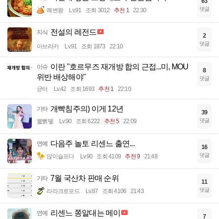
63
댓글
쾌변왕
Lv.91
조회 3012
추천 1
22:30
전설의 레전드
지식
2
댓글
아브라카
Lv.91
조회 1873
22:10
이란 "호르무즈 재개방 합의 근접...미, MOU
이슈
8
위반 배상해야"
댓글
균터
Lv.42
조회 1693
추천 1
22:10
개빡침주의) 이게 12년
기타
39
댓글
꿻뻵뗗
Lv.90
조회 6222
추천 5
22:09
다음주 놀토 리센느 출연...
연예
16
댓글
많이슬프다
Lv.90
조회 4109
추천 9
21:48
7월 국산차 판매 순위
기타
11
댓글
라라크로포드
Lv.87
조회 4106
21:43
리센느 쫑알대는 메이
연예
7