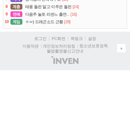
8
계층
[24]
태풍 돌핀 말고 이주은 돌핀
9
연예
[16]
다음주 놀토 리센느 출연...
10
게임
[29]
ㅎㅂ) 드래곤소드 근황
로그인
PC화면
퀵링크
설정
청소년보호정책
이용약관
개인정보처리방침
▲
불법촬영물신고안내
(주)
인
벤