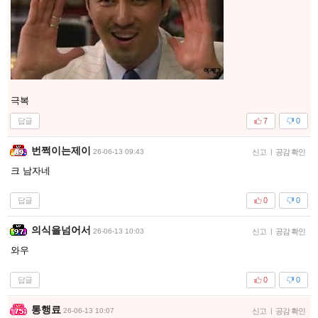
극복
답글
7
0
번쩍이는제이
26-06-13 09:43
신고
|
공감 확인
크 남자네
답글
0
0
의식을넘어서
26-06-13 10:03
신고
|
공감 확인
와우
답글
0
0
통행료
26-06-13 10:07
신고
|
공감 확인