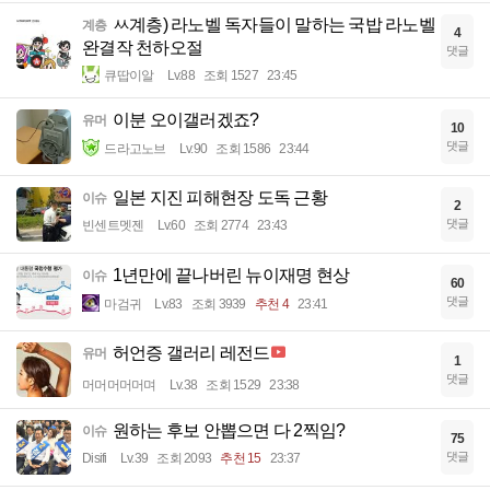
ㅆ계층) 라노벨 독자들이 말하는 국밥 라노벨
계층
4
완결작 천하오절
댓글
큐땁이알
Lv.88
조회 1527
23:45
이분 오이갤러겠죠?
유머
10
댓글
드라고노브
Lv.90
조회 1586
23:44
일본 지진 피해현장 도독 근황
이슈
2
댓글
빈센트멧젠
Lv.60
조회 2774
23:43
1년만에 끝나버린 뉴이재명 현상
이슈
60
댓글
마검귀
Lv.83
조회 3939
추천 4
23:41
허언증 갤러리 레전드
유머
1
댓글
머머머머머며
Lv.38
조회 1529
23:38
원하는 후보 안뽑으면 다 2찍임?
이슈
75
댓글
Disifi
Lv.39
조회 2093
추천 15
23:37