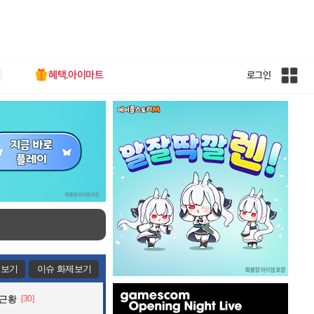
혜택.아이마트
로그인
인
벤
전
체
사
이
트
맵
제보기
이슈 화제보기
인
 근황
[30]
벤
배