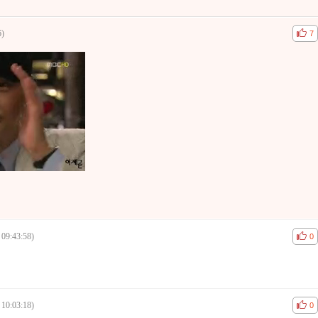
6)
공감
비공
7
 09:43:58)
공감
비공
0
 10:03:18)
공감
비공
0