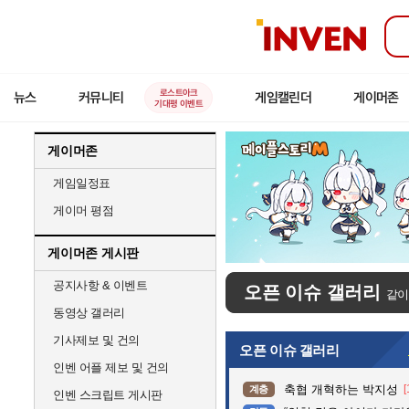
인
벤
로스트아크
뉴스
커뮤니티
게임캘린더
게이머존
기대평 이벤트
게이머존
게임일정표
게이머 평점
게이머존 게시판
공지사항 & 이벤트
오픈 이슈 갤러리
같이
동영상 갤러리
기사제보 및 건의
오픈 이슈 갤러리
인벤 어플 제보 및 건의
축협 개혁하는 박지성
[
계층
인벤 스크립트 게시판