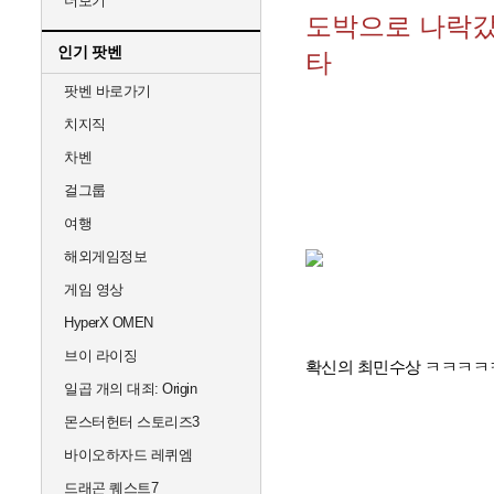
더보기
도박으로 나락갔
인기 팟벤
타
팟벤 바로가기
치지직
차벤
걸그룹
여행
해외게임정보
게임 영상
HyperX OMEN
브이 라이징
확신의 최민수상 ㅋㅋㅋㅋ
일곱 개의 대죄: Origin
몬스터헌터 스토리즈3
바이오하자드 레퀴엠
드래곤 퀘스트7