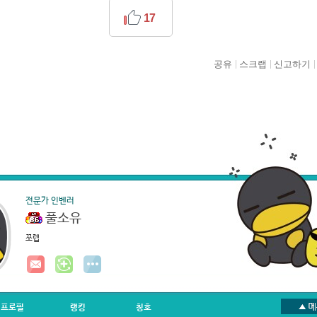
17
공유
스크랩
신고하기
전문가 인벤러
풀소유
쪼렙
프로필
랭킹
칭호