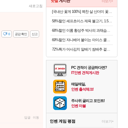
핫딜
게시판
더보기+
새로고침
[국내산 꽃게 100%] 꽉찬 살 산더미 꽃게탕
58%할인 셰프초이스 제육 불고기, 1.5kg, 1개
68%할인 이롬 황성주 박사의 과채습관 퍼플, 190ml, 16개
감
0
공감 확인
신고
69%할인 쟈니베어 붙이는 아이스 쿨패치 쿨링시트, 30개, 1팩
72%특가 어사김치 알배기 쌈배추 겉절이, 2kg, 1개
PC 견적이 궁금하다면?
IT인벤 견적게시판
매일매일,
인벤 출석체크!
주사위 굴리고 포인트!
인벤 마블
답글
이동
인벤 게임 평점
더보기+