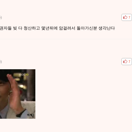
5)
공감
비공
7
채권자들 빚 다 청산하고 몇년뒤에 암걸려서 돌아가신분 생각난다
6)
공감
비공
7