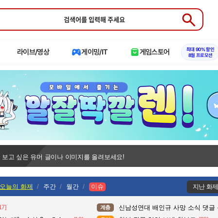
Submit
최대 90% 할인
라이브/영상
게이밍/IT
게임스토어
8월 프로모션
 보고 싶은 유머 글이나 이미지를 올려보세요!
오늘의 화제
주간
월간
이슈
지난 화
17]
신남성연대 배인규 사망 소식 댓글
계층