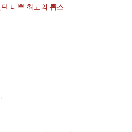
던 니뽄 최고의 톱스
ㅋㅋ