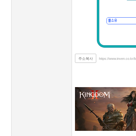
주소복사
https://www.inven.co.kr