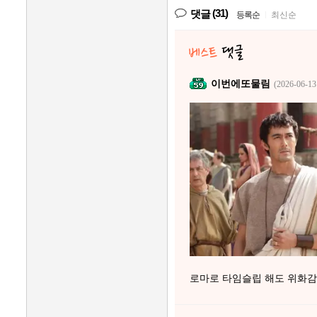
(31)
댓글
등록순
|
최신순
이번에또물림
(2026-06-13
로마로 타임슬립 해도 위화감