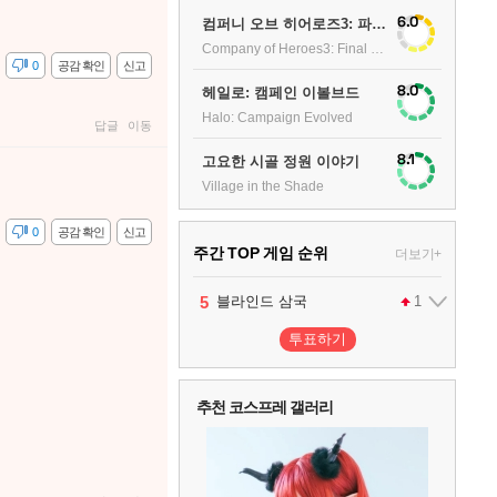
6.0
컴퍼니 오브 히어로즈3: 파이널 스탠드
Company of Heroes3: Final stand
감
0
공감 확인
신고
8.0
헤일로: 캠페인 이볼브드
Halo: Campaign Evolved
답글
이동
8.1
고요한 시골 정원 이야기
Village in the Shade
감
0
공감 확인
신고
주간 TOP 게임 순위
더보기+
1
2
3
4
5
팰월드
프로야구스피리츠2026
드래곤소드 : 어웨이크닝
블라인드 삼국
어쌔신 크리드: 블랙 플래그 리싱크드
1
2
2
1
투표하기
6
그랑블루 판타지 리링크 - 엔드리스 라그나로크
1
추천 코스프레 갤러리
7
리듬 천국 미라클 스타즈
2