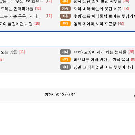
수심 3m 호수 뛰어든 60대 의인
[12]
한복 잘못 입혀 보낸 학부모
[38]
유머
펙트하는 만화작가들
[46]
지역 비하 하는게 웃긴 이유.
[79]
계층
슴 툭툭.. 지나가던 아재의 정체
[17]
후방)요즘 하나둘씩 보이는 투명의
계층
최고의 품질이던 시절
[29]
영화 미이라 시리즈 근황
[43]
유머
나오는 강함
[11]
ㅇㅎ) 고양이 자세 하는 눈나들
[25]
기타
[9]
파브리도 이해 안가는 한국 음식
[8]
유머
낭만 그 자체였던 어느 부부이야기
기타
2026-06-13 09:37