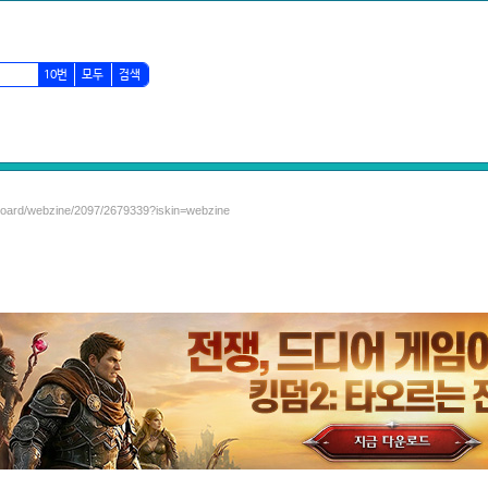
10번
모두
검색
/board/webzine/2097/2679339?iskin=webzine