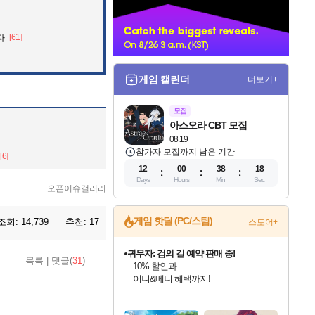
너
자
[61]
게임 캘린더
더보기+
모집
아스오라 CBT 모집
08.19
참가자 모집까지 남은 기간
[6]
12
00
38
17
Days
Hours
Min
Sec
오픈이슈갤러리
게임 핫딜 (PC/스팀)
조회:
14,739
추천:
17
스토어+
비스트 오브 리인카네이션 정식 출시!
목록
|
댓글(
31
)
게임프릭 신작 IP
네이버 혜택가와 함께 예약하세요!
인벤게임즈 8월 특별 할인!
드래곤소드: 어웨이크닝 입점!
문명 7 특별 할인!
귀무자: 검의 길 예약 판매 중!
커세어 코브 출시 기념 할인!
더 렐릭 퍼스트 가디언 정식 출시
베데스다 40주년 기념 할인 중!
마블 투혼 파이팅 소울즈 예약 판매 중!
캡콤 프렌차이즈 할인 진행 중!
캡콤 일부 상품 상시 할인
스타워즈 은하계 레이서
로블록스 기프트 카드 공식 입점
인기 퍼블리셔 모음!
스팀으로 만나는 드래곤소드!
조선&고려 DLC 출시 예정
10% 할인과
해적'섬'을 발전시키자!
설화x하드코어 액션!
베데스다의 명작들을
마블 히어로 총 출동&화려한 격투!
몬헌, 바하 등 인기 IP를
몬헌 와일즈 & 드래곤즈 도그마2
인벤게임즈에서 10% 추가 적립
Robux를 가장 안전하고