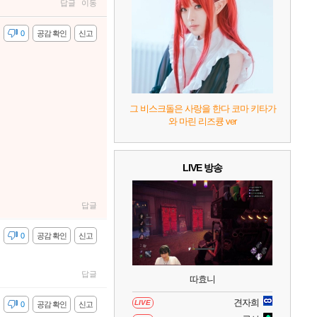
8
헤일로: 캠페인 이볼브드
2
답글
이동
감
0
공감 확인
신고
9
캡틴 츠바사 2 월드 파이터즈
10
레고 배트맨: 레거시 오브 더 다크 나이트
그 비스크돌은 사랑을 한다 코마 키타가
와 마린 리즈큥 ver
LIVE 방송
답글
감
0
공감 확인
신고
답글
따효니
견자희
LIVE
감
0
공감 확인
신고