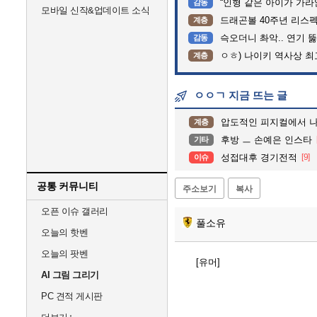
“인형 같은 아이가 가라앉는데”…
감동
모바일 신작&업데이트 소식
드래곤볼 40주년 리스
계층
슥오더니 촤악.. 연기 뚫고는 가
감동
ㅇㅎ) 나이키 역사상 
계층
ㅇㅇㄱ 지금 뜨는 글
압도적인 피지컬에서 
계층
후방 ㅡ 손예은 인스타
기타
성접대후 경기전적
[9]
이슈
공통 커뮤니티
주소보기
복사
오픈 이슈 갤러리
풀소유
오늘의 핫벤
오늘의 팟벤
[유머]
AI 그림 그리기
PC 견적 게시판