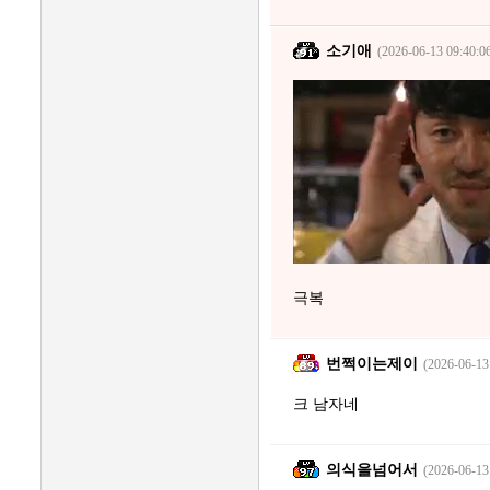
소기애
(2026-06-13 09:40:0
극복
번쩍이는제이
(2026-06-13
크 남자네
의식을넘어서
(2026-06-13