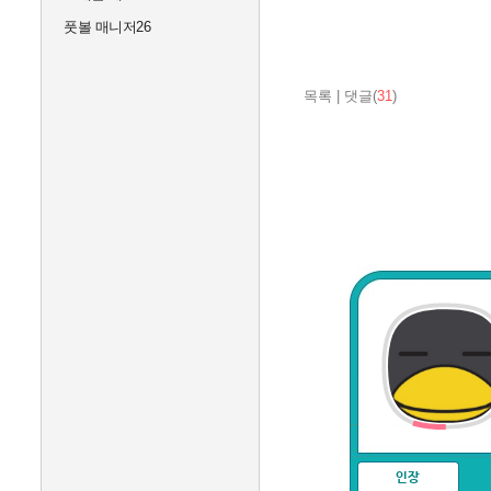
풋볼 매니저26
목록
|
댓글(
31
)
인장