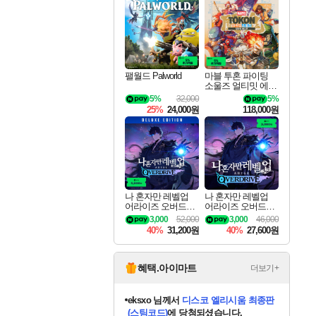
최대 90% 할인가를 만나보세요!
네이버혜택과 함께 만나보세요!
50%할인&추가 적립까지!
이니&베니 혜택까지!
할인&네이버혜택으로 만나보세요!
네이버페이 혜택과 만나보세요!
40주년 프로모션으로 만나보세요!
네이버 포인트 혜택까지!
할인가에 만나보세요!
일부 에디션 상시 할인!
혜택으로 예약 판매 중
편안하게 충전하세요
팰월드 Palworld
마블 투혼 파이팅
소울즈 얼티밋 에디
션 예약구매 MARV
5%
32,000
5%
EL Tokon Fighting S
25%
24,000원
118,000원
ouls Ultimate Edition
Pre-Purchase
나 혼자만 레벨업
나 혼자만 레벨업
어라이즈 오버드라
어라이즈 오버드라
이브 디럭스 에디션
이브 Solo Leveling A
3,000
52,000
3,000
46,000
Solo Leveling Arise
rise
40%
31,200원
40%
27,600원
Overdrive Deluxe Edi
tion
혜택.아이마트
더보기+
eksxo
님께서
디스코 엘리시움 최종판
(스팀코드)
에 당첨되셨습니다.