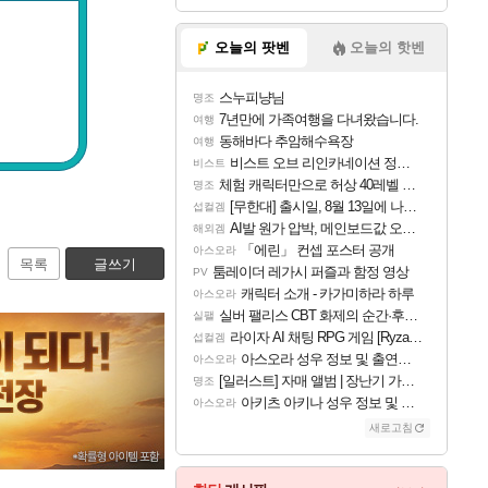
오늘의 팟벤
오늘의 핫벤
스누피냥님
명조
7년만에 가족여행을 다녀왔습니다.
여행
동해바다 추암해수욕장
여행
비스트 오브 리인카네이션 정보/공략글 모음
비스트
체험 캐릭터만으로 허상 40레벨 하이와티아 5분 컷!｜에이메스·린네·모니에 명함
명조
[무한대] 출시일, 8월 13일에 나오나
섭컬겜
AI발 원가 압박, 메인보드값 오르나
해외겜
「에린」 컨셉 포스터 공개
아스오라
목록
글쓰기
툼레이더 레가시 퍼즐과 함정 영상
PV
캐릭터 소개 - 카가미하라 하루
아스오라
실버 팰리스 CBT 화제의 순간·후기 모음
실팰
라이자 AI 채팅 RPG 게임 [RyzaChat: AI] 공개
섭컬겜
아스오라 성우 정보 및 출연작 모음
아스오라
[일러스트] 자매 앨범 | 장난기 가득한 오후의 공원 (리메이크판)
명조
아키츠 아키나 성우 정보 및 주요 필모
아스오라
새로고침