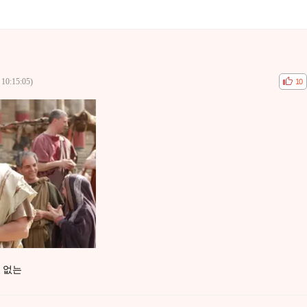
 10:15:05)
공감
비공
10
 없는