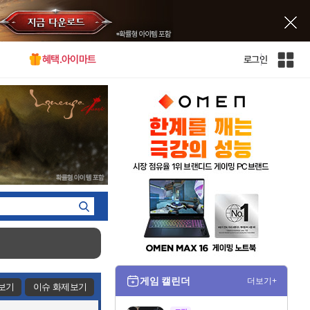
혜택.아이마트
로그인
인
벤
전
체
사
이
트
맵
게임 캘린더
더보기+
보기
이슈 화제보기