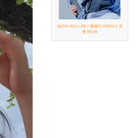
승리의 여신: 니케 기묭묭지 아르카나: 포
츈 메이트