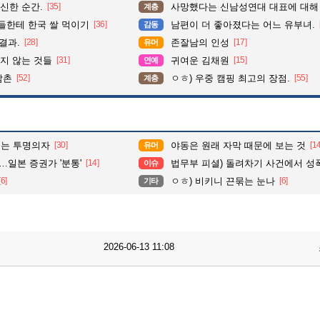
신한 순간.
[35]
사망했다는 신남성연대 대표에 대해
계층
들한테 한국 쌀 먹이기
[36]
남편이 더 좋아졌다는 어느 유부녀.
감동
결과.
[28]
존잘남의 인성
[17]
유머
지 않는 것들
[31]
귀여운 김채원
[15]
연예
삼촌
[52]
ㅇㅎ) 우중 캠핑 최고의 장점.
[55]
계층
이는 투명의자
[30]
야동은 원래 자막 때문에 보는 것
[1
유머
…일본 증권가 '분통'
[14]
법무부 피셜) 돌려차기 사건에서 성폭력 혐의를 제
이슈
[6]
ㅇㅎ) 비키니 끈묶는 눈나
[6]
기타
2026-06-13 11:08