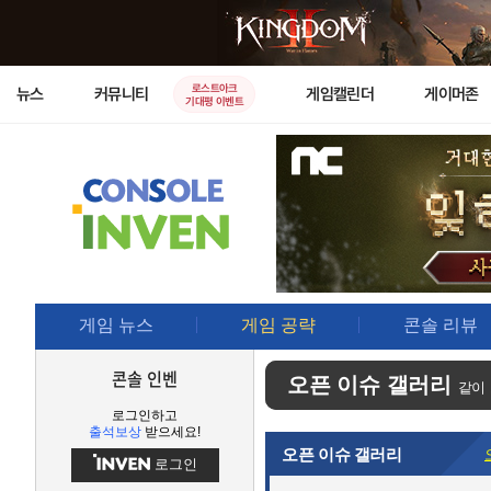
로스트아크
뉴스
커뮤니티
게임캘린더
게이머존
기대평 이벤트
게임 뉴스
게임 공략
콘솔 리뷰
콘솔 인벤
오픈 이슈 갤러리
같이
로그인하고
출석보상
받으세요!
오픈 이슈 갤러리
로그인