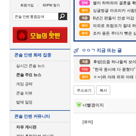
별이 하하와의 결혼을 확
연예
회원가입
ID/PW 찾기
싱글벙글 아프리카 사람
유머
6년간 편돌이 인생 마감 
계층
의외로 트럼프가 절대 하
유머
조카 용돈 주다가 뺏은 
유머
ㅇㅇㄱ 지금 뜨는 글
콘솔 인벤 화제 집중
후방)요즘 하나둘씩 보
계층
실시간 콘솔 뉴스
"한국 증시에 다 묻혔다"
이슈
콘솔 주요 뉴스
ㅎㅂ)위 아래 위위 아래
유머
게임 공략
주소보기
복사
콘솔 리뷰
발매 일정
너빨갱이지
콘솔 인벤 커뮤니티
[유머]
자유 게시판