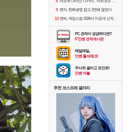
8
차조에 나타난 '니키타', "타르코프 PvE 프레스티지 연내 출시 목표"
9
젠지, 한화생명 잡고 2연패 끊었다
10
엔씨, 게임스컴 2026서 미공개 신작 최초 공개
PC 견적이 궁금하다면?
IT인벤 견적게시판
매일매일,
인벤 출석체크!
주사위 굴리고 포인트!
인벤 마블
추천 코스프레 갤러리