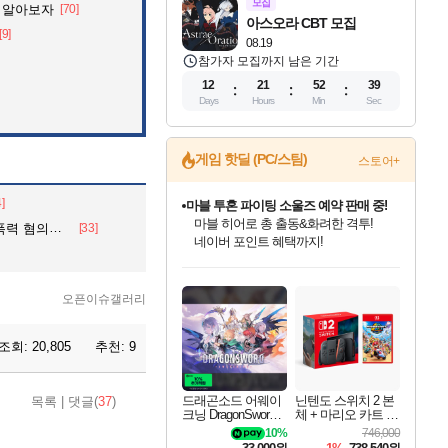
모집
 알아보자
[70]
아스오라 CBT 모집
[9]
08.19
참가자 모집까지 남은 기간
12
21
52
37
Days
Hours
Min
Sec
게임 핫딜 (PC/스팀)
스토어+
4]
캡콤 프렌차이즈 할인 진행 중!
몬헌, 바하 등 인기 IP를
외한 건 검찰
[33]
할인가에 만나보세요!
드래곤소드: 어웨이크닝 입점!
문명 7 특별 할인!
귀무자: 검의 길 예약 판매 중!
비스트 오브 리인카네이션 정식 출시!
커세어 코브 출시 기념 할인!
더 렐릭 퍼스트 가디언 정식 출시
베데스다 40주년 기념 할인 중!
마블 투혼 파이팅 소울즈 예약 판매 중!
캡콤 일부 상품 상시 할인
스타워즈 은하계 레이서
로블록스 기프트 카드 공식 입점
스팀으로 만나는 드래곤소드!
조선&고려 DLC 출시 예정
10% 할인과
게임프릭 신작 IP
해적'섬'을 발전시키자!
설화x하드코어 액션!
베데스다의 명작들을
마블 히어로 총 출동&화려한 격투!
몬헌 와일즈 & 드래곤즈 도그마2
인벤게임즈에서 10% 추가 적립
Robux를 가장 안전하고
네이버혜택과 함께 만나보세요!
50%할인&추가 적립까지!
이니&베니 혜택까지!
네이버 혜택가와 함께 예약하세요!
할인&네이버혜택으로 만나보세요!
네이버페이 혜택과 만나보세요!
40주년 프로모션으로 만나보세요!
네이버 포인트 혜택까지!
일부 에디션 상시 할인!
혜택으로 예약 판매 중
편안하게 충전하세요
오픈이슈갤러리
조회:
20,805
추천:
9
드래곤소드 어웨이
닌텐도 스위치 2 본
목록
|
댓글(
37
)
크닝 DragonSword A
체 + 마리오 카트 월
wakening
드
10%
746,000