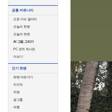
공통 커뮤니티
오픈 이슈 갤러리
오늘의 핫벤
오늘의 팟벤
AI 그림 그리기
PC 견적 게시판
더보기
인기 팟벤
팟벤 바로가기
치지직
차벤
걸그룹
여행