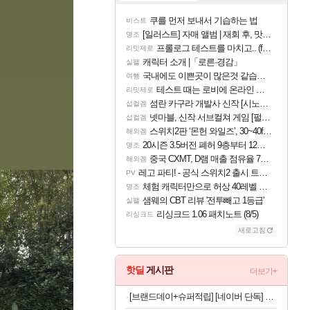
쿠를 먼저 보내서 기습하는 법
비스트
[일러스트] 자매 앨범 | 재회 후, 맛집에서
명조
프롤로그 테스트를 마치고.. (feat. 리아)
리밋제로
캐릭터 소개 |「로른·경감」
실팰
국내에도 이쁜곳이 많은것 같습니다
여행
테스트 때는 로비에 온라인 기능이 있는데
리밋제로
섬란 카구라 개발사 신작 [시노비 넥서스] 연내 출시 예정
섭컬겜
넷마블, 신작 서브컬쳐 게임 [펄 인 블루] 티저 사이트 오픈
섭컬겜
스위치2판 ‘몬헌 와일즈’, 30~40fps 목표 추정
해외겜
20시즌 3.5버전 폐허 9층부터 12층까지 클리어 조합 | 죽음의 노래와 바닷속 폐허 |
명조
중국 CXMT, D램 매출 점유율 7%…글로벌 4위로 부상
해외겜
레고 파티! - 공식 스위치2 출시 트레일러
PV
체험 캐릭터만으로 허상 40레벨 하이와티아 5분 컷!｜에이메스·린네·모니에 명함
명조
샘웨의 CBT 리뷰 '전투빼고 1등급'
실팰
리싱크드 1.06 패치노트 (8/5)
리싱크드
새로고침
핫딜
게시판
더보기+
[브랜드데이+슈퍼적립] [네이버 단독] 셀렉스 프로핏 버라이어티팩(총 8입)