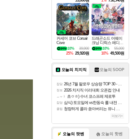
33,000원
1%
738,540원
커세어 코브 Corsair
드래곤소드 어웨이
Cove
크닝 디럭스 에디션
DragonSword Awake
10%
39,900
10%
55,000
ning Deluxe Edition
25%
29,920원
10%
49,500원
오늘의 치지직
오늘의 SOOP
26년 7월 팔로우 상승량 TOP 30 - 월간 치지직
잡담
2026 치지직 이리대회 오픈컵 안내
정보
초ㅇㅎ) 수녀 코스프레 제로투
ㅗㅜㅑ
삼식) 토요일에 vs한동숙 롤 내전 예정
잡담
청량하게 콜라 쏟아버리는 유니 ㅋㅋㅋ
클립
더보기+
오늘의 팟벤
오늘의 핫벤