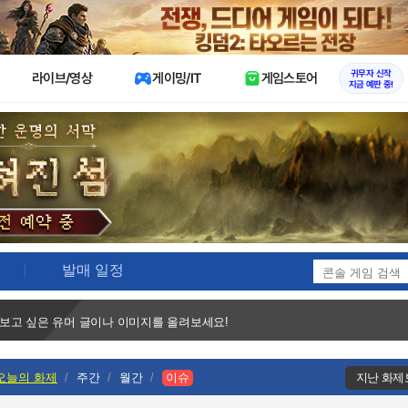
X
귀무자 신작
라이브/영상
게이밍/IT
게임스토어
지금 예판 중!
발매 일정
 보고 싶은 유머 글이나 이미지를 올려보세요!
오늘의 화제
주간
월간
이슈
지난 화제