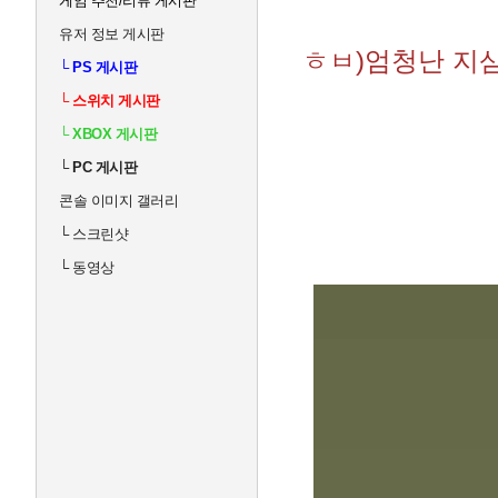
게임 추천/리뷰 게시판
유저 정보 게시판
ㅎㅂ)엄청난 지
└
PS 게시판
└
스위치 게시판
└
XBOX 게시판
└
PC 게시판
콘솔 이미지 갤러리
└
스크린샷
└
동영상