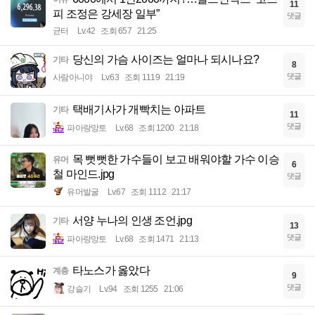
11
피 조정은 강세장 일부”
댓글
균터
Lv.42
조회 657
21:25
당신의 가슴 사이즈는 얼마나 되시나요?
기타
8
댓글
사람아니야
Lv.63
조회 1119
21:19
택배기사가 개빡치는 아파트
기타
11
댓글
파아랑망토
Lv.68
조회 1200
21:18
목 뻣뻣한 가수들이 보고 배워야할 가수 이승
유머
6
철 마인드.jpg
댓글
유머발굴
Lv.67
조회 1112
21:17
서양 누나의 인생 조언.jpg
기타
13
댓글
파아랑망토
Lv.68
조회 1471
21:13
타노스가 옳았다
계층
9
댓글
강슬기
Lv.94
조회 1255
21:06