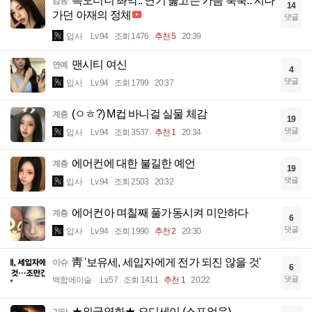
슥오더니 촤악.. 연기 뚫고는 가슴 툭툭.. 지나
감동
14
가던 아재의 정체
댓글
입사
Lv.94
조회 1476
추천 5
20:39
맨시티 여신
연예
4
댓글
입사
Lv.94
조회 1799
20:37
(ㅇㅎ?) M컵 바니걸 실물 체감
계층
19
댓글
입사
Lv.94
조회 3537
추천 1
20:34
에어컨에 대한 불길한 예언
계층
19
댓글
입사
Lv.94
조회 2503
20:32
에어컨아 며칠째 풀가동시켜 미안하다
계층
6
댓글
입사
Lv.94
조회 1990
추천 2
20:30
靑 '보유세, 세입자에게 전가 되진 않을 것'
이슈
6
댓글
백합에이슬
Lv.57
조회 1411
추천 1
20:22
★외국영화★ 오디세이 (스포없음)
기타