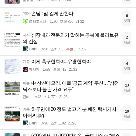
손님 : 말 길게 안한다.
유머
6
댓글
드라고노브
Lv.90
조회 756
21:32
심장내과 전문의가 말하는 공복에 올리브유
지식
2
의 진실
댓글
Earth
Lv.96
조회 711
추천 1
21:32
이게 축구협회야...유흥협회야
계층
4
댓글
옆사마
Lv.87
조회 412
21:32
中 창신메모리, 애플 '공급 계약' 무산…"삼전
이슈
13
닉스보다 높은 가격 요구"
댓글
균터
Lv.42
조회 771
21:28
하루만에 20 정도 벌고 기분 째진 택시기사
계층
10
아저씨.jpg
댓글
Earth
Lv.96
조회 1102
21:26
6000에서 1만2000까지?…골드만삭스 “코스
이슈