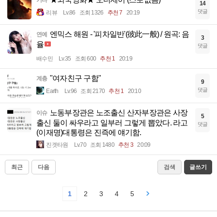
14
댓글
리뷰
Lv.86
조회 1326
추천 7
20:19
엔믹스 해원 - '피차일반'(彼此一般) / 원곡: 음
연예
3
율
댓글
배수민
Lv.35
조회 600
추천 1
20:19
"여자친구 구함"
계층
9
댓글
Earth
Lv.96
조회 2170
추천 1
20:10
노동부장관은 노조출신 산자부장관은 사장
이슈
5
출신 둘이 싸우라고 일부러 그렇게 뽑았다. 라고
댓글
(이재명)대통령은 진즉에 얘기함.
진겟타원
Lv.70
조회 1480
추천 3
20:09
최근
다음
검색
글쓰기
1
2
3
4
5