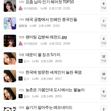
요즘 남자 인기 헤어컷 T0P10
기타
8
댓글
파아랑망토
Lv.68
조회 1720
21:03
태국 공항에서 민폐인 중국인들
기타
7
댓글
꿻뻵뗗
Lv.90
조회 1446
21:02
팬미팅 갑분싸 레전드.jpg
연예
4
댓글
파아랑망토
Lv.68
조회 1521
20:59
대운이 올 징조 5가지
계층
12
댓글
입사
Lv.94
조회 1292
20:59
한국에 방문한 세계인이 놀란 폭염
이슈
10
댓글
입사
Lv.94
조회 1664
20:57
농촌은 가뭄인데 도시에서는 물놀이
이슈
9
댓글
입사
Lv.94
조회 1408
20:55
슬기가 말아주는 레모네이드
연예
2