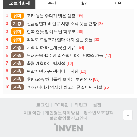
오늘의 화제
주간
월간
이슈
1
유머
[95]
조카 용돈 주다가 뺏은 삼촌
2
계층
[25]
신남성연대 배인규 사망 소식 댓글 근황
3
유머
[36]
한복 잘못 입혀 보낸 학부모
4
유머
[39]
의외로 트럼프가 절대 하지 않는 것들
5
계층
[64]
지역 비하 하는게 웃긴 이유.
6
계층
[42]
드래곤볼 40주년 리스펙트하는 만화작가들
7
계층
[12]
축협 개혁하는 박지성
8
계층
[10]
연말이면 가끔 생각나는 직원
9
계층
[53]
후방)요즘 하나둘씩 보이는 투명의자
10
계층
[25]
ㅇㅎ) 나이키 역사상 최고의 품질이던 시절
로그인
PC화면
퀵링크
설정
청소년보호정책
이용약관
개인정보처리방침
▲
불법촬영물신고안내
(주)
인