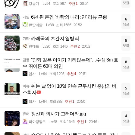
댓글
강슬기
Lv.94
조회 897
추천 1
20:54
6년 된 폰겜 '바람의 나라: 연' 리뷰 근황
게임
6
댓글
큐땁이알
Lv.88
조회 1586
20:52
카레국의 ㅈ간지 열병식
기타
5
댓글
언데드
Lv.90
조회 1446
추천 2
20:52
“인형 같은 아이가 가라앉는데”…수심 3m 호
감동
8
수 뛰어든 60대 의인
댓글
입사
Lv.94
조회 1295
추천 4
20:51
쉬는 날 없이 10일 연속 근무시킨 충남의 버
이슈
5
스회사
댓글
입사
Lv.94
조회 888
추천 1
20:50
정신과 의사가 그러더라.jpg
유머
4
댓글
파아랑망토
Lv.68
조회 1646
추천 1
20:46