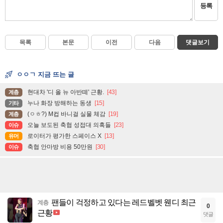
등록
목록
본문
이전
다음
댓글보기
ㅇㅇㄱ 지금 뜨는 글
현대차 '디 올 뉴 아반떼' 근황.
[43]
계층
누나 화장 방해하는 동생
[15]
기타
(ㅇㅎ?) M컵 바니걸 실물 체감
[19]
계층
오늘 보도된 축협 성접대 의혹들
[23]
이슈
로이터가 평가한 스페이스 X
[13]
유머
축협 안마방 비용 50만원
[30]
이슈
팬들이 걱정하고 있다는 레드벨벳 웬디 최근
계층
0
근황
댓글