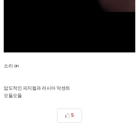
소리 on
​압도적인 피지컬과 러시아 악센트
오들오들
5