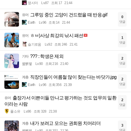
옆사마
Lv.87
조회 17
21:44
그루밍 중인 고양이 건드렸을 때 반응.gif
유머
0
댓글
Earth
Lv.96
조회 14
21:44
ㅎㅂ)사상 최강의 낚시 패션
유머
1
댓글
슬기로움
Lv.92
조회 246
21:41
??? : 학생은 제외
기타
2
댓글
꿻뻵뗗
Lv.90
조회 216
21:40
직장인들이 여름철 많이 찾는다는 바닷가.jpg
계층
2
댓글
Earth
Lv.96
조회 356
21:39
출장가서 이쁜이들 만나고 평가하는 것도 업무의 일환
유머
2
이라는 사람
댓글
풀소유
Lv.86
조회 328
21:38
내가 보려고 모으는 권희원 치어리더
계층
3
댓글
꿻뻵뗗
Lv.90
조회 351
21:36