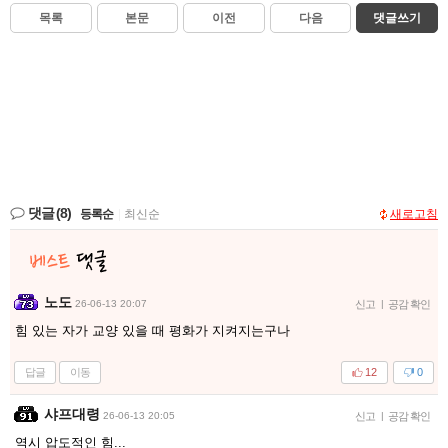
목록
본문
이전
다음
댓글쓰기
댓글
(8)
등록순
|
최신순
새로고침
노도
26-06-13 20:07
신고
|
공감 확인
힘 있는 자가 교양 있을 때 평화가 지켜지는구나
답글
이동
12
0
샤프대령
26-06-13 20:05
신고
|
공감 확인
역시 압도적인 힘...