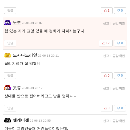
답글
1
0
노도
26-06-13 20:07
신고
|
공감 확인
힘 있는 자가 교양 있을 때 평화가 지켜지는구나
답글
12
0
노사나노라잎
26-06-13 20:11
신고
|
공감 확인
물리치료가 잘 먹혔네
답글
0
0
읏큐
26-06-13 20:17
신고
|
공감 확인
상대를 반으로 접어버리고도 남을 덩치ㄷㄷ
답글
0
0
엘레이젤
26-06-13 20:55
신고
|
공감 확인
미국이 교양있을때 저런느낌이었는데.