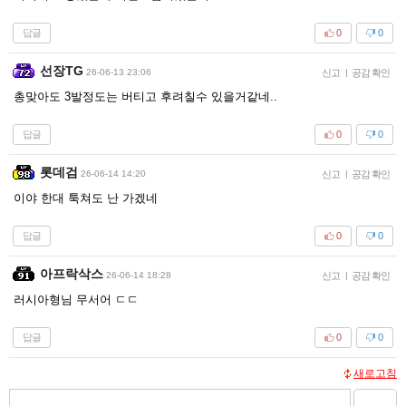
답글
0
0
선장TG
26-06-13 23:06
신고
|
공감 확인
총맞아도 3발정도는 버티고 후려칠수 있을거같네..
답글
0
0
롯데검
26-06-14 14:20
신고
|
공감 확인
이야 한대 툭쳐도 난 가겠네
답글
0
0
아프락삭스
26-06-14 18:28
신고
|
공감 확인
러시아형님 무서어 ㄷㄷ
답글
0
0
새로고침