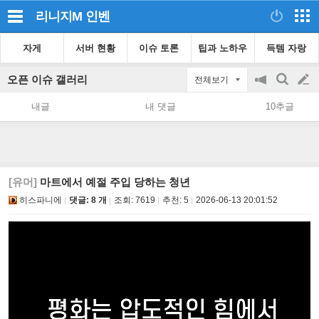
리니지M
인벤
자게
서버 현황
이슈 토론
팁과 노하우
득템 자랑
오픈 이슈 갤러리
전체보기
공
검
글
지
색
내글
내 댓글
10추글
on/off
쓰
기
[유머]
마트에서 예절 주입 당하는 청년
히스파니에
댓글: 8 개
조회:
7619
추천:
5
2026-06-13 20:01:52