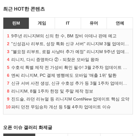
최근 HOT한 콘텐츠
린M
게임
IT
유머
연예
1
9주년 리니지M의 신의 한 수, BM 장비 아데나 판매 예고
2
"신성검사 리부트, 성장 특화 신규 서버" 리니지M 3월 업데이트 예고
3
"불요정 리부트, 로컬 사냥터 추가 예정" 리니지M 9주년 업데이트 예고
4
리니지, 다시 증명하다 ② - 되찾은 모바일 왕좌
5
수호석 특별 제작 전 가성비 확인 필수! 3월 2주차 업데이트 이슈
6
엔씨 리니지M, PC 결제 병행에도 모바일 '매출 1위' 탈환
7
신규 서버 사전 생성, 신규 수호성 추가 등 3월 1주차 업데이트 이슈
8
리니지M, 8월 1주차 한정 및 주말 제작 정보
9
진드슬, 라던 리뉴얼 등 리니지M ContiNew 업데이트 핵심 요약
10
파티 던전 무임승차 개선 등 5월 4주차 업데이트 이슈
오픈 이슈 갤러리 화제글