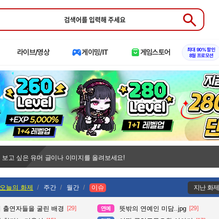
Submit
최대 90% 할인
라이브/영상
게이밍/IT
게임스토어
8월 프로모션
 보고 싶은 유머 글이나 이미지를 올려보세요!
오늘의 화제
주간
월간
이슈
지난 화
때 출연자들을 굴린 배경
[29]
뜻밖의 연예인 미담..jpg
[29]
연예