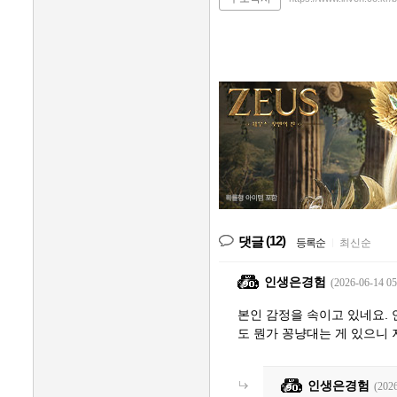
(12)
댓글
등록순
|
최신순
인생은경험
(2026-06-14 05
본인 감정을 속이고 있네요. 
도 뭔가 꽁냥대는 게 있으니 
인생은경험
(2026