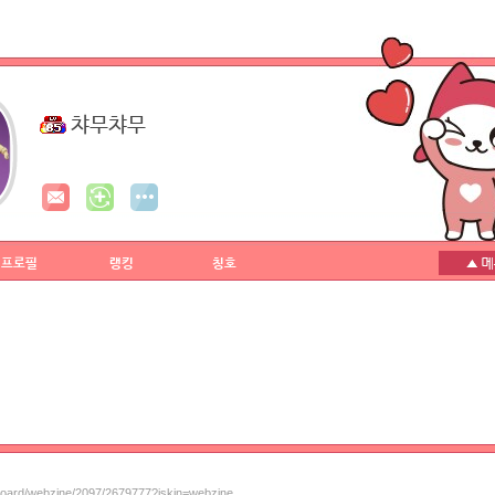
챠무챠무
프로필
랭킹
칭호
/board/webzine/2097/2679777?iskin=webzine