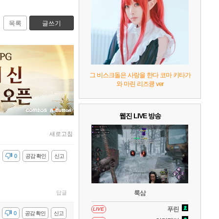
8
헤일로: 캠페인 이볼브드
2
목록
글쓰기
9
캡틴 츠바사 2 월드 파이터즈
10
레고 배트맨: 레거시 오브 더 다크 나이트
그 비스크돌은 사랑을 한다 코마 키타가
와 마린 리즈큥 ver
웹진 LIVE 방송
새로고침
감
0
공감 확인
신고
룩삼
답글
푸린
LIVE
감
0
공감 확인
신고