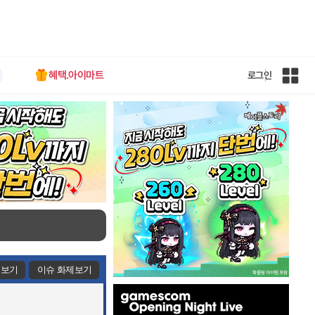
혜택.아이마트
로그인
인
벤
전
체
사
이
트
맵
제보기
이슈 화제보기
인
벤
배