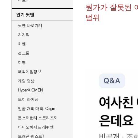
더보기
뭔가가 잘못된 
인기 팟벤
범위
팟벤 바로가기
치지직
차벤
걸그룹
여행
해외게임정보
게임 영상
HyperX OMEN
브이 라이징
일곱 개의 대죄: Origin
몬스터헌터 스토리즈3
바이오하자드 레퀴엠
드래곤 퀘스트7