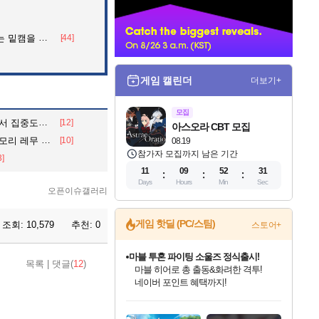
너
을 알아보자
[44]
게임 캘린더
더보기+
모집
 아파트의 안내방송
[12]
아스오라 CBT 모집
 레무 섭외
[10]
08.19
참가자 모집까지 남은 기간
3]
11
09
52
30
Days
Hours
Min
Sec
오픈이슈갤러리
게임 핫딜 (PC/스팀)
조회:
10,579
추천:
0
스토어+
마블 투혼 파이팅 소울즈 정식출시!
목록
|
댓글(
12
)
마블 히어로 총 출동&화려한 격투!
네이버 포인트 혜택까지!
인벤게임즈 8월 특별 할인!
드래곤소드: 어웨이크닝 입점!
문명 7 특별 할인!
귀무자: 검의 길 예약 판매 중!
비스트 오브 리인카네이션 정식 출시!
커세어 코브 출시 기념 할인!
더 렐릭 퍼스트 가디언 정식 출시
베데스다 40주년 기념 할인 중!
캡콤 프렌차이즈 할인 진행 중!
캡콤 일부 상품 상시 할인
스타워즈 은하계 레이서
로블록스 기프트 카드 공식 입점
인기 퍼블리셔 모음!
스팀으로 만나는 드래곤소드!
조선&고려 DLC 출시 예정
10% 할인과
게임프릭 신작 IP
해적'섬'을 발전시키자!
설화x하드코어 액션!
베데스다의 명작들을
몬헌, 바하 등 인기 IP를
몬헌 와일즈 & 드래곤즈 도그마2
인벤게임즈에서 10% 추가 적립
Robux를 가장 안전하고