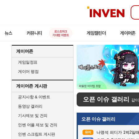
인
벤
로스트아크
뉴스
커뮤니티
게임캘린더
게이머존
기대평 이벤트
게이머존
게임일정표
게이머 평점
게이머존 게시판
공지사항 & 이벤트
오픈 이슈 갤러리
같이
동영상 갤러리
기사제보 및 건의
오픈 이슈 갤러리
인벤 어플 제보 및 건의
나영석 피디가 1박2일
유머
인벤 스크립트 게시판