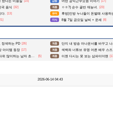
다 찼다는 미용실
[15]
어떤 공익근무요원 이야기
[17]
감동
한국 음식
[32]
ㅇㅎ?) 순수 골반 재능녀.
[23]
계층
니다.
[13]
후방)인방 누나들이 돈벌때 사용하는 밑캠
유머
21]
8월 7일 금요일 날씨 + 운세
[6]
지식
 정색하는 PD
[26]
단지 내 방송 아나운서를 바꾸고 나서 집중도가 확 올라갔다는 한
계층
방 아이템 등장
[17]
섹백좌 너튜브 유명 어른 배우 스즈모리
계층
자위 많이하는 남자 초상화
[5]
이젠 다시는 못 보는 삼파이더맨
[1
계층
2026-06-14 04:43