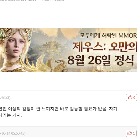
:48:33)
공감
비공
0
연인 이상의 감정이 안 느껴지면 바로 갈등할 필요가 없음. 자기
저러는 거지.
-06-14 05:50:45)
공감
비공
1