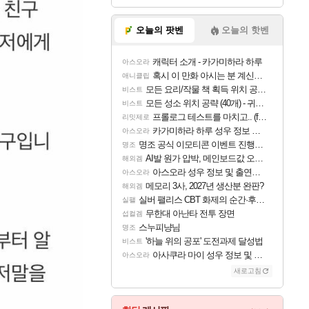
오늘의 팟벤
오늘의 핫벤
캐릭터 소개 - 카가미하라 하루
아스오라
혹시 이 만화 아시는 분 계신가요
애니클립
모든 요리/작물 책 획득 위치 공략 (36개) - 미식가 도전과제
비스트
모든 성소 위치 공략 (40개) - 귀환한 영혼 도전과제
비스트
프롤로그 테스트를 마치고.. (feat. 리아)
리밋제로
카가미하라 하루 성우 정보 및 주요 필모
아스오라
명조 공식 이모티콘 이벤트 진행해봤습니다! 참여부터 추첨까지????
명조
AI발 원가 압박, 메인보드값 오르나
해외겜
아스오라 성우 정보 및 출연작 모음
아스오라
메모리 3사, 2027년 생산분 완판?
해외겜
실버 팰리스 CBT 화제의 순간·후기 모음
실팰
무한대 아난타 전투 장면
섭컬겜
스누피냥님
명조
'하늘 위의 공포' 도전과제 달성법
비스트
아사쿠라 마이 성우 정보 및 주요 필모
아스오라
새로고침