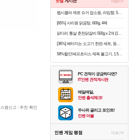
핫딜
게시판
더보기+
펩시콜라 제로 슈거 업소용, 라임향, 500ml, 20개
[65%] 사리원 닭곰탕, 600g, 4팩
닭다리 통살 춘천닭갈비 500g x 2개 (1개당 6,950원)
[36%] 배터지는 소고기 한판 세트, 등심살 300g + 살치살 200g + 부채살 200g + 갈비살 200g + 우삼겹 300g, 1.2kg, 1세트
58%할인!셰프초이스 제육 불고기, 1.5kg, 1개
PC 견적이 궁금하다면?
IT인벤 견적게시판
매일매일,
인벤 출석체크!
스팸신고
추천 확인
주사위 굴리고 포인트!
인벤 마블
인벤 게임 평점
더보기+