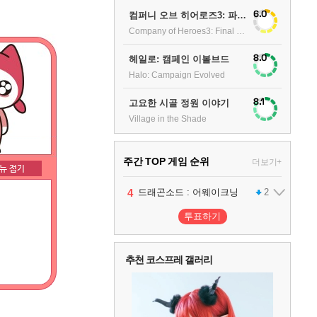
6.0
컴퍼니 오브 히어로즈3: 파이널 스탠드
Company of Heroes3: Final stand
8.0
헤일로: 캠페인 이볼브드
Halo: Campaign Evolved
8.1
고요한 시골 정원 이야기
Village in the Shade
주간 TOP 게임 순위
더보기+
1
2
3
4
팰월드
프로야구스피리츠2026
드래곤소드 : 어웨이크닝
어쌔신 크리드: 블랙 플래그 리싱크드
1
2
2
5
블라인드 삼국
1
투표하기
6
그랑블루 판타지 리링크 - 엔드리스 라그나로크
1
추천 코스프레 갤러리
7
리듬 천국 미라클 스타즈
2