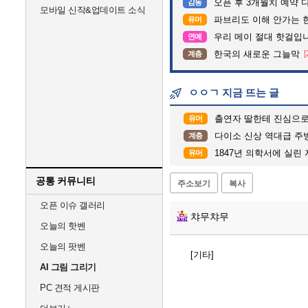
오픈 후 3개월치 예약 
감동
모바일 신작&업데이트 소식
파브리도 이해 안가는 
유머
우리 메이 절대 핫걸입
연예
한국의 새로운 그늘막
[
계층
ㅇㅇㄱ 지금 뜨는 글
출연자 딸한테 진심으로
유머
다이소 신상 역대급 주
계층
1847년 의학서에 실린 
유머
공통 커뮤니티
주소보기
복사
오픈 이슈 갤러리
챠무챠무
오늘의 핫벤
오늘의 팟벤
[기타]
AI 그림 그리기
PC 견적 게시판