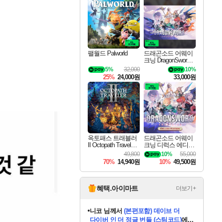
최대 90% 할인가를 만나보세요!
네이버혜택과 함께 만나보세요!
50%할인&추가 적립까지!
이니&베니 혜택까지!
네이버 혜택가와 함께 예약하세요!
할인&네이버혜택으로 만나보세요!
네이버페이 혜택과 만나보세요!
40주년 프로모션으로 만나보세요!
할인가에 만나보세요!
일부 에디션 상시 할인!
혜택으로 예약 판매 중
편안하게 충전하세요
팰월드 Palworld
드래곤소드 어웨이
크닝 DragonSword A
wakening
5%
32,000
10%
25%
24,000원
33,000원
옥토패스 트래블러
드래곤소드 어웨이
II Octopath Traveler I
크닝 디럭스 에디션
I
DragonSword Awake
49,800
10%
55,000
ning Deluxe Edition
70%
14,940원
10%
49,500원
혜택.아이마트
더보기+
니코
님께서
(본편포함) 데이브 더
다이버 인 더 정글 번들 (스팀코드)
에