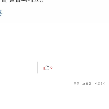
0
공유
스크랩
신고하기