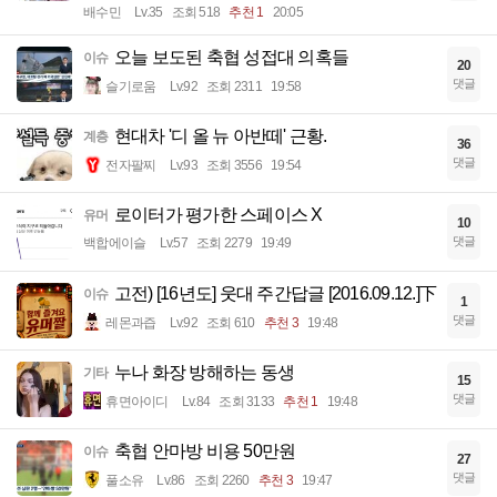
배수민
Lv.35
조회 518
추천 1
20:05
오늘 보도된 축협 성접대 의혹들
이슈
20
댓글
슬기로움
Lv.92
조회 2311
19:58
현대차 '디 올 뉴 아반떼' 근황.
계층
36
댓글
전자팔찌
Lv.93
조회 3556
19:54
로이터가 평가한 스페이스 X
유머
10
댓글
백합에이슬
Lv.57
조회 2279
19:49
고전) [16년도] 웃대 주간답글 [2016.09.12.]下
이슈
1
댓글
레몬과즙
Lv.92
조회 610
추천 3
19:48
누나 화장 방해하는 동생
기타
15
댓글
휴면아이디
Lv.84
조회 3133
추천 1
19:48
축협 안마방 비용 50만원
이슈
27
댓글
풀소유
Lv.86
조회 2260
추천 3
19:47