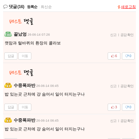
댓글
(16)
등록순
|
최신순
새로고침
끝났엉
26-06-14 07:26
신고
|
공감 확인
캣맘과 털바퀴의 환장의 콜라보
답글
이동
6
0
수중폭파반
26-06-14 06:45
신고
|
공감 확인
밥 있는곳 근처에 걍 숨어서 일이 터지는구나
답글
이동
3
0
수중폭파반
26-06-14 06:45
신고
|
공감 확인
밥 있는곳 근처에 걍 숨어서 일이 터지는구나