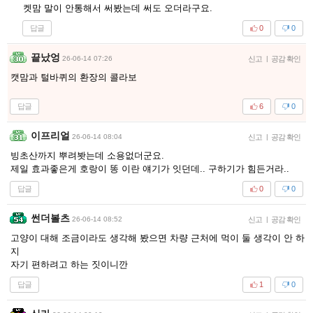
켓맘 말이 안통해서 써봤는데 써도 오더라구요.
답글
0
0
끝났엉
26-06-14 07:26
신고
|
공감 확인
캣맘과 털바퀴의 환장의 콜라보
답글
6
0
이프리얼
26-06-14 08:04
신고
|
공감 확인
빙초산까지 뿌려봣는데 소용없더군요.
제일 효과좋은게 호랑이 똥 이란 얘기가 잇던데.. 구하기가 힘든거라..
답글
0
0
썬더볼츠
26-06-14 08:52
신고
|
공감 확인
고양이 대해 조금이라도 생각해 봤으면 차량 근처에 먹이 둘 생각이 안 하
지
자기 편하려고 하는 짓이니깐
답글
1
0