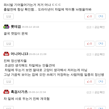
와시발 기어들어가는거 저거 머냐 ㄷㄷㄷ
출발전에 항상 확인함... 도라이년이 차밑에 먹이통 놔뒀을까봐
답글
0
0
롯데검
26-06-14 18:44
신고
|
공감 확인
결국 캣맘이 문제
답글
0
0
머니머니13
26-06-14 21:08
신고
|
공감 확인
진짜 정신병자들
조금만 생각해도 차밑에는 안둘건데
차밑에 두는거 보면 절대로 고양이 생각해서 저러는게 아님
그냥 가끔씩 보이는 집에 오만 쓰레기 저장하는 사람처럼 일종의 정신병
답글
0
0
흑검사가츠
26-06-14 22:34
신고
|
공감 확인
차 밑에 사료 두는거 진짜 개극혐
답글
0
0