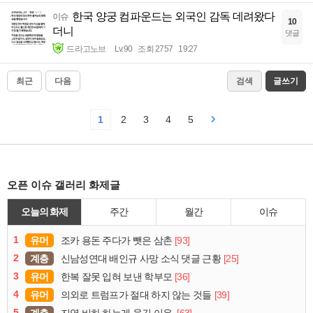
한국 양궁 컴파운드는 외국인 감독 데려왔다
이슈
10
더니
댓글
드라고노브
Lv.90
조회 2757
19:27
최근
다음
검색
글쓰기
1
2
3
4
5
오픈 이슈 갤러리 화제글
오늘의 화제
주간
월간
이슈
1
유머
[93]
조카 용돈 주다가 뺏은 삼촌
2
계층
[25]
신남성연대 배인규 사망 소식 댓글 근황
3
유머
[36]
한복 잘못 입혀 보낸 학부모
4
유머
[39]
의외로 트럼프가 절대 하지 않는 것들
5
계층
[63]