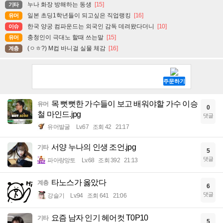
누나 화장 방해하는 동생
[15]
기타
일본 초딩1학년들이 되고싶은 직업랭킹
[16]
유머
한국 양궁 컴파운드는 외국인 감독 데려왔다더니
[10]
이슈
충청인이 극대노 할때 쓰는말
[15]
유머
(ㅇㅎ?) M컵 바니걸 실물 체감
[16]
계층
목 뻣뻣한 가수들이 보고 배워야할 가수 이승
유머
0
철 마인드.jpg
댓글
유머발굴
Lv.67
조회 42
21:17
서양 누나의 인생 조언.jpg
기타
5
댓글
파아랑망토
Lv.68
조회 392
21:13
타노스가 옳았다
계층
6
댓글
강슬기
Lv.94
조회 641
21:06
요즘 남자 인기 헤어컷 T0P10
기타
5