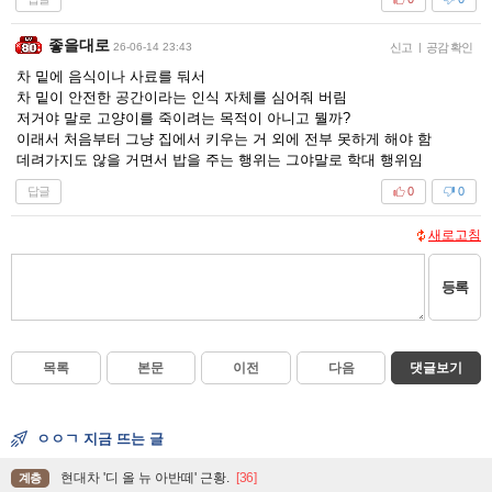
좋을대로
26-06-14 23:43
신고
|
공감 확인
차 밑에 음식이나 사료를 둬서
차 밑이 안전한 공간이라는 인식 자체를 심어줘 버림
저거야 말로 고양이를 죽이려는 목적이 아니고 뭘까?
이래서 처음부터 그냥 집에서 키우는 거 외에 전부 못하게 해야 함
데려가지도 않을 거면서 밥을 주는 행위는 그야말로 학대 행위임
답글
0
0
새로고침
등록
목록
본문
이전
다음
댓글보기
ㅇㅇㄱ 지금 뜨는 글
현대차 '디 올 뉴 아반떼' 근황.
[36]
계층