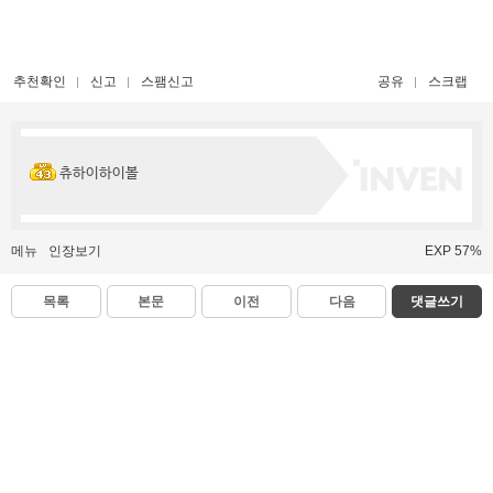
추천확인
신고
스팸신고
공유
스크랩
츄하이하이볼
메뉴
인장보기
EXP 57%
목록
본문
이전
다음
댓글쓰기