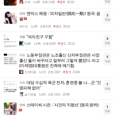
댓글
리뷰
Lv.86
조회 1145
추천 6
20:19
엔믹스 해원 - '피차일반'(彼此一般) / 원곡: 음
연예
3
율
댓글
배수민
Lv.35
조회 529
추천 1
20:19
"여자친구 구함"
계층
9
댓글
Earth
Lv.96
조회 1928
추천 1
20:10
노동부장관은 노조출신 산자부장관은 사장
이슈
5
출신 둘이 싸우라고 일부러 그렇게 뽑았다. 라고
댓글
(이재명)대통령은 진즉에 얘기함.
진겟타원
Lv.70
조회 1337
추천 3
20:09
대당 수십억 육군 전차, 훈련중 불 나…군 "인
이슈
7
명피해 없어"
댓글
슬기로움
Lv.92
조회 1161
20:08
스테이씨 시은 - '사건의 지평선' (원곡:윤하)
연예
1
댓글