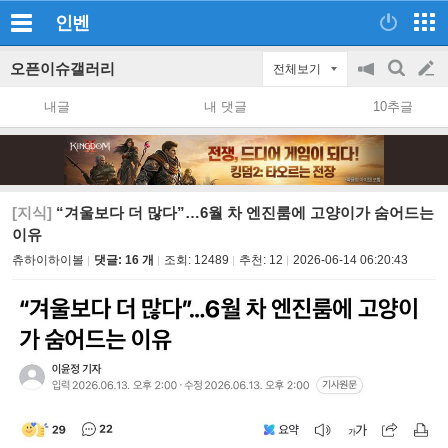
인벤
오픈이슈갤러리
전체보기
공
검
글
지
색
내글
내 댓글
10추글
on/off
쓰
기
[지식]
“겨울보다 더 많다”…6월 차 엔진룸에 고양이가 숨어드는
이유
츄하이하이볼
댓글: 16 개
조회:
12489
추천:
12
2026-06-14 06:20:43