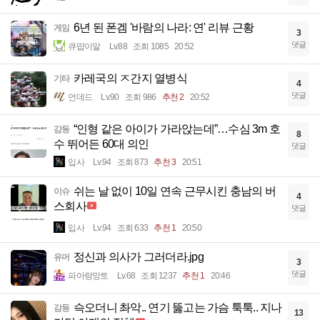
6년 된 폰겜 '바람의 나라: 연' 리뷰 근황
게임
3
댓글
큐땁이알
Lv.88
조회 1085
20:52
카레국의 ㅈ간지 열병식
기타
4
댓글
언데드
Lv.90
조회 986
추천 2
20:52
“인형 같은 아이가 가라앉는데”…수심 3m 호
감동
8
수 뛰어든 60대 의인
댓글
입사
Lv.94
조회 873
추천 3
20:51
쉬는 날 없이 10일 연속 근무시킨 충남의 버
이슈
4
스회사
댓글
입사
Lv.94
조회 633
추천 1
20:50
정신과 의사가 그러더라.jpg
유머
3
댓글
파아랑망토
Lv.68
조회 1237
추천 1
20:46
슥오더니 촤악.. 연기 뚫고는 가슴 툭툭.. 지나
감동
13