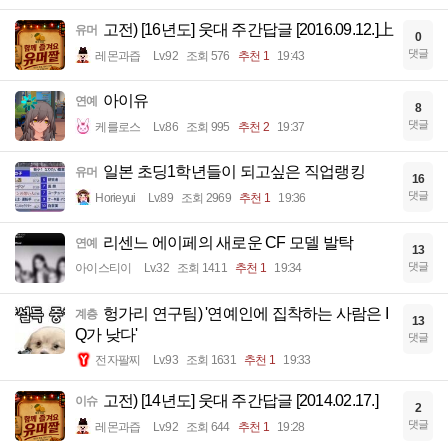
고전) [16년도] 웃대 주간답글 [2016.09.12.]上
유머
0
댓글
레몬과즙
Lv.92
조회 576
추천 1
19:43
아이유
연예
8
댓글
케를로스
Lv.86
조회 995
추천 2
19:37
일본 초딩1학년들이 되고싶은 직업랭킹
유머
16
댓글
Horieyui
Lv.89
조회 2969
추천 1
19:36
리센느 에이페의 새로운 CF 모델 발탁
연예
13
댓글
아이스티이
Lv.32
조회 1411
추천 1
19:34
헝가리 연구팀) '연예인에 집착하는 사람은 I
계층
13
Q가 낮다'
댓글
전자팔찌
Lv.93
조회 1631
추천 1
19:33
고전) [14년도] 웃대 주간답글 [2014.02.17.]
이슈
2
댓글
레몬과즙
Lv.92
조회 644
추천 1
19:28