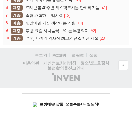
지역 비하 하는게 웃긴 이유.
6
계층
[41]
드래곤볼 40주년 리스펙트하는 만화작가들
7
계층
[12]
축협 개혁하는 박지성
8
계층
[10]
연말이면 가끔 생각나는 직원
9
계층
[52]
후방)요즘 하나둘씩 보이는 투명의자
10
계층
[23]
ㅇㅎ) 나이키 역사상 최고의 품질이던 시절
로그인
PC화면
퀵링크
설정
청소년보호정책
이용약관
개인정보처리방침
▲
불법촬영물신고안내
(주)
인
벤