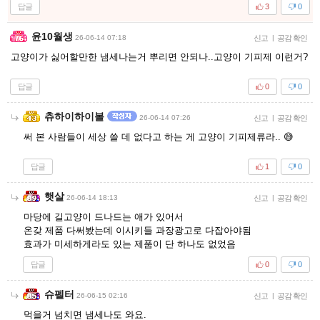
답글
3
0
윤10월생
26-06-14 07:18
신고
|
공감 확인
고양이가 싫어할만한 냄세나는거 뿌리면 안되나..고양이 기피제 이런거?
답글
0
0
츄하이하이볼
26-06-14 07:26
신고
|
공감 확인
써 본 사람들이 세상 쓸 데 없다고 하는 게 고양이 기피제류라.. 😅
답글
1
0
햇살
26-06-14 18:13
신고
|
공감 확인
마당에 길고양이 드나드는 애가 있어서
온갖 제품 다써봤는데 이시키들 과장광고로 다잡아야됨
효과가 미세하게라도 있는 제품이 단 하나도 없었음
답글
0
0
슈펠터
26-06-15 02:16
신고
|
공감 확인
먹을거 넘치면 냄세나도 와요.