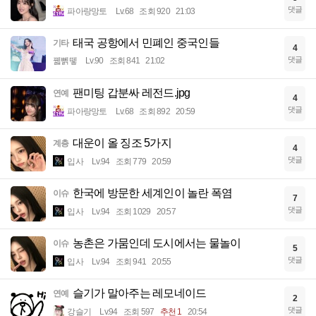
댓글
파아랑망토
Lv.68
조회 920
21:03
태국 공항에서 민폐인 중국인들
기타
4
댓글
꿻뻵뗗
Lv.90
조회 841
21:02
팬미팅 갑분싸 레전드.jpg
연예
4
댓글
파아랑망토
Lv.68
조회 892
20:59
대운이 올 징조 5가지
계층
4
댓글
입사
Lv.94
조회 779
20:59
한국에 방문한 세계인이 놀란 폭염
이슈
7
댓글
입사
Lv.94
조회 1029
20:57
농촌은 가뭄인데 도시에서는 물놀이
이슈
5
댓글
입사
Lv.94
조회 941
20:55
슬기가 말아주는 레모네이드
연예
2
댓글
강슬기
Lv.94
조회 597
추천 1
20:54