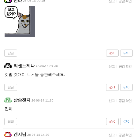
신라
26-06-14 09:19
신고
|
공감 확인
답글
0
0
리센느제나
26-06-14 09:49
신고
|
공감 확인
캣맘 캣대디 ㅂㅅ들 등판해주세요.
답글
1
0
삼송전자
26-06-14 11:36
신고
|
공감 확인
민폐
답글
0
0
겐지님
26-06-14 14:29
신고
|
공감 확인