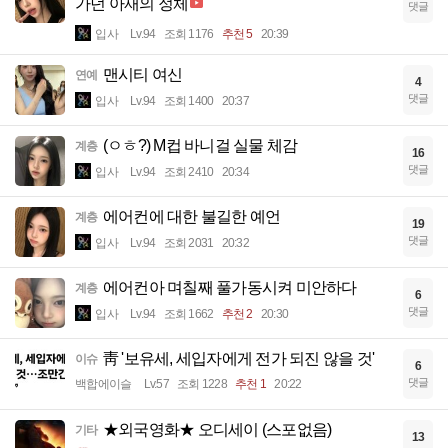
가던 아재의 정체
댓글
입사
Lv.94
조회 1176
추천 5
20:39
맨시티 여신
연예
4
댓글
입사
Lv.94
조회 1400
20:37
(ㅇㅎ?) M컵 바니걸 실물 체감
계층
16
댓글
입사
Lv.94
조회 2410
20:34
에어컨에 대한 불길한 예언
계층
19
댓글
입사
Lv.94
조회 2031
20:32
에어컨아 며칠째 풀가동시켜 미안하다
계층
6
댓글
입사
Lv.94
조회 1662
추천 2
20:30
靑 '보유세, 세입자에게 전가 되진 않을 것'
이슈
6
댓글
백합에이슬
Lv.57
조회 1228
추천 1
20:22
★외국영화★ 오디세이 (스포없음)
기타
13