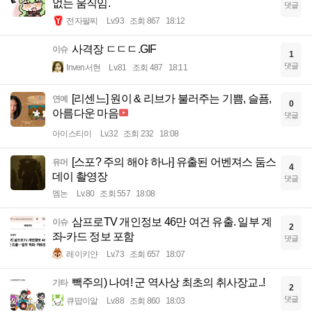
없는 움직임.
댓글
전자팔찌
Lv.93
조회 867
18:12
사격장 ㄷㄷㄷ.GIF
이슈
1
댓글
Inven서현
Lv.81
조회 487
18:11
[리센느] 원이 & 리브가 불러주는 기쁨, 슬픔,
연예
0
아름다운 마음
댓글
아이스티이
Lv.32
조회 232
18:08
[스포? 주의 해야 하나] 유출된 어벤져스 둠스
유머
4
데이 촬영장
댓글
멤논
Lv.80
조회 557
18:08
삼프로TV 개인정보 46만 여건 유출. 일부 계
이슈
2
좌-카드 정보 포함
댓글
레이키얀
Lv.73
조회 657
18:07
빽주의) 나여! 군 역사상 최초의 취사장교..!
기타
2
댓글
큐땁이알
Lv.88
조회 860
18:03