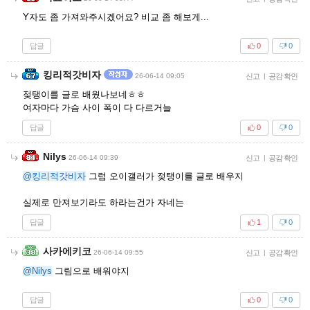
Y자도 좀 가져와주시겠어요? 비교 좀 해보게...
답글
0
0
킹리적갓비자
26-06-14 09:05
신고
|
공감 확인
젖탱이를 글로 배웠나보네ㅎㅎ
여자마다 가슴 사이 폭이 다 다르거늘
답글
0
0
Nilys
26-06-14 09:39
신고
|
공감 확인
@킹리적갓비자
그럼 오이갤러가 젖탱이를 글로 배우지
실제로 만져보기라도 하라는건가 자네는
답글
1
0
사카에키코
26-06-14 09:55
신고
|
공감 확인
@Nilys
그림으로 배워야지
답글
0
0