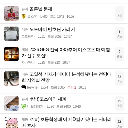
골든벨 문제
유머
9
댓글
풀소유
Lv.86
조회 1642
16:58
오토바이 번호판 가리기
이슈
9
댓글
고도비만
Lv.91
조회 2053
16:57
2026 GES 전국 아마추어 이스포츠 대회 참
게임
0
가 선수 모집!
댓글
자나깨나
Lv.35
조회 823
16:57
고일석 기자가 데이터 분석해봤다는 전당대
이슈
12
회 지역별 전망
댓글
Ieewrre
Lv.74
조회 1685
추천 2
16:51
후방)코스어의 세계
유머
19
댓글
너빨갱이지
Lv.86
조회 3400
16:46
ㅇㅎ) 초등학생때 이미 D컵이였다는 서터리
계층
12
머 츠자..
댓글