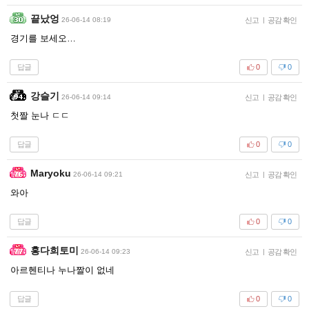
끝났엉
26-06-14 08:19
신고
|
공감 확인
경기를 보세오…
답글
0
0
강슬기
26-06-14 09:14
신고
|
공감 확인
첫짤 눈나 ㄷㄷ
답글
0
0
Maryoku
26-06-14 09:21
신고
|
공감 확인
와아
답글
0
0
홍다희토미
26-06-14 09:23
신고
|
공감 확인
아르헨티나 누나짤이 없네
답글
0
0