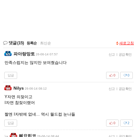
댓글
(15)
등록순
|
최신순
새로고침
파아랑망토
26-06-14 07:57
신고
|
공감 확인
만족스럽지는 않지만 보여줬습니다
답글
0
0
Nilys
26-06-14 08:12
신고
|
공감 확인
Y자면 의젖이고
I자면 참젖이랬어
짤엔 I자밖에 없네... 역시 월드컵 눈나들
답글
0
2
삐요히코
26-06-14 08:44
신고
|
공감 확인