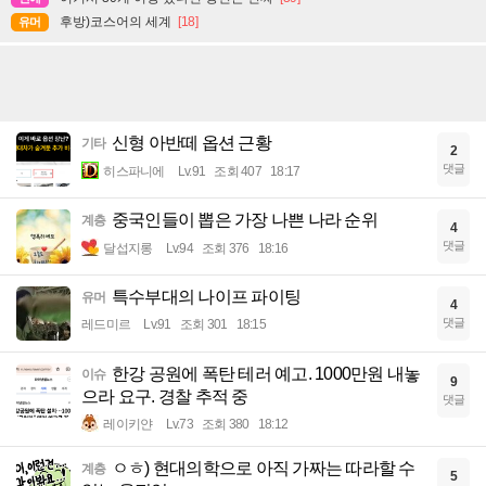
후방)코스어의 세계
[18]
유머
신형 아반떼 옵션 근황
기타
2
댓글
히스파니에
Lv.91
조회 407
18:17
중국인들이 뽑은 가장 나쁜 나라 순위
계층
4
댓글
달섭지롱
Lv.94
조회 376
18:16
특수부대의 나이프 파이팅
유머
4
댓글
레드미르
Lv.91
조회 301
18:15
한강 공원에 폭탄 테러 예고. 1000만원 내놓
이슈
9
으라 요구. 경찰 추적 중
댓글
레이키얀
Lv.73
조회 380
18:12
ㅇㅎ) 현대의학으로 아직 가짜는 따라할 수
계층
5