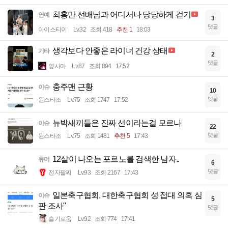
최홍만 선배님과 어디서나 당당하게 걷기
연예
3
댓글
아이스티이
Lv.32
조회 418
추천 1
18:03
생각보다 안좋은 라이너 건강 상태
기타
2
댓글
옆사마
Lv.87
조회 894
17:52
충주맨 근황
이슈
10
댓글
원스타조
Lv.75
조회 1747
17:52
뉴박새끼들은 진짜 선이라는걸 모르나
이슈
22
댓글
원스타조
Lv.75
조회 1481
추천 5
17:43
12살이 나오는 포르노를 검색한 남자..
유머
6
댓글
전자팔찌
Lv.93
조회 2167
17:43
일본축구협회, 대한축구협회 성 접대 의혹 심
이슈
5
판 조사"
댓글
슬기로움
Lv.92
조회 774
17:41