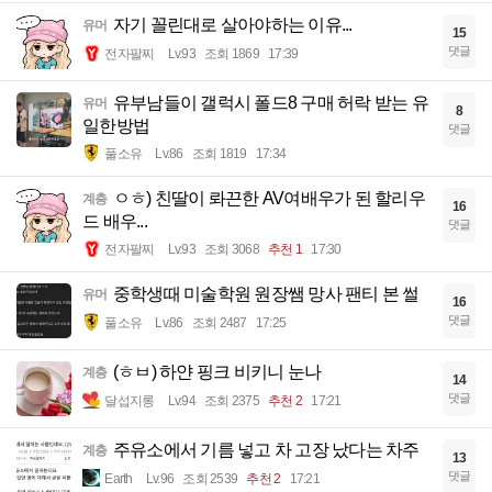
자기 꼴린대로 살아야하는 이유...
유머
15
댓글
전자팔찌
Lv.93
조회 1869
17:39
유부남들이 갤럭시 폴드8 구매 허락 받는 유
유머
8
일한방법
댓글
풀소유
Lv.86
조회 1819
17:34
ㅇㅎ) 친딸이 롸끈한 AV여배우가 된 할리우
계층
16
드 배우...
댓글
전자팔찌
Lv.93
조회 3068
추천 1
17:30
중학생때 미술학원 원장쌤 망사 팬티 본 썰
유머
16
댓글
풀소유
Lv.86
조회 2487
17:25
(ㅎㅂ) 하얀 핑크 비키니 눈나
계층
14
댓글
달섭지롱
Lv.94
조회 2375
추천 2
17:21
주유소에서 기름 넣고 차 고장 났다는 차주
계층
13
댓글
Earth
Lv.96
조회 2539
추천 2
17:21