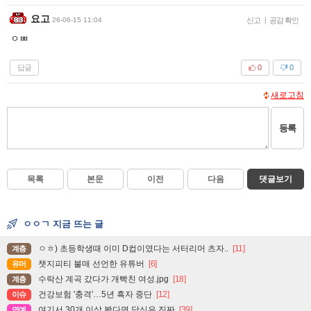
요고
26-06-15 11:04
신고
|
공감 확인
ㅇㅃ
답글
0
0
새로고침
등록
목록
본문
이전
다음
댓글보기
ㅇㅇㄱ 지금 뜨는 글
ㅇㅎ) 초등학생때 이미 D컵이였다는 서터리머 츠자..
[11]
계층
챗지피티 불매 선언한 유튜버
[6]
유머
수락산 계곡 갔다가 개빡친 여성.jpg
[18]
계층
건강보험 '충격'…5년 흑자 중단
[12]
이슈
여기서 30개 이상 봤다면 당신은 진짜
[39]
연예