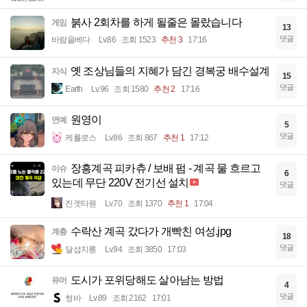
붉사 2회차를 하게 될줄은 몰랐습니다
게임
13
댓글
바람을베다
Lv.86
조회 1523
추천 3
17:16
옛 조상님들의 지혜가 담긴 경복궁 배수설계
지식
15
댓글
Earth
Lv.96
조회 1580
추천 2
17:16
원영이
연예
5
댓글
케를로스
Lv.86
조회 867
추천 1
17:12
장흥계곡 피카츄 / 보배 펌 - 계곡 물 흐르고
이슈
6
있는데 무단 220V 전기선 설치
댓글
진겟타원
Lv.70
조회 1370
추천 1
17:04
수락산 계곡 갔다가 개빡친 여성.jpg
계층
18
댓글
달섭지롱
Lv.94
조회 3850
17:03
도시가 포위당해도 살아남는 방법
유머
4
댓글
썽바
Lv.89
조회 2162
17:01