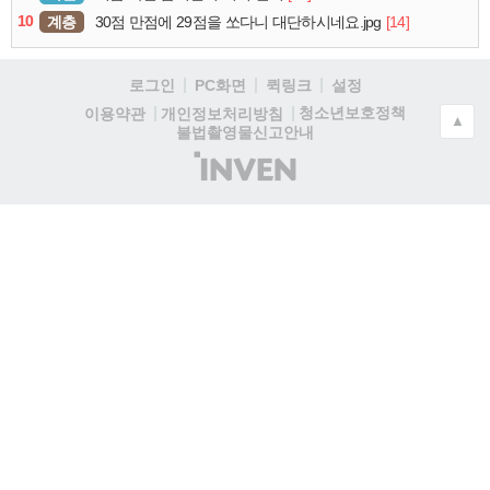
10
계층
[14]
30점 만점에 29점을 쏘다니 대단하시네요.jpg
로그인
PC화면
퀵링크
설정
청소년보호정책
이용약관
개인정보처리방침
▲
불법촬영물신고안내
(주)
인
벤