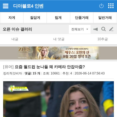
디아블로4
인벤
자게
질답게
팁게
단품거래
일반거래
오픈 이슈 갤러리
전체보기
공
검
글
지
색
내글
내 댓글
10추글
on/off
쓰
기
[유머]
요즘 월드컵 눈나들 왜 카메라 안잡아줌?
킹리적갓비자
댓글: 15 개
조회:
10661
추천:
4
2026-06-14 07:56:43