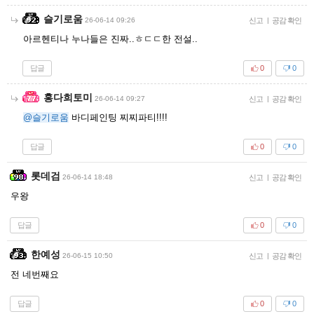
슬기로움
26-06-14 09:26
신고
|
공감 확인
아르헨티나 누나들은 진짜..ㅎㄷㄷ한 전설..
답글
0
0
홍다희토미
26-06-14 09:27
신고
|
공감 확인
@슬기로움
바디페인팅 찌찌파티!!!!
답글
0
0
롯데검
26-06-14 18:48
신고
|
공감 확인
우왕
답글
0
0
한예성
26-06-15 10:50
신고
|
공감 확인
전 네번째요
답글
0
0