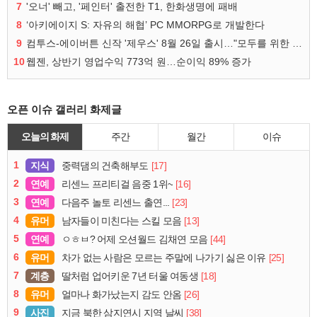
7
'오너' 빼고, '페인터' 출전한 T1, 한화생명에 패배
8
‘아키에이지 S: 자유의 해협’ PC MMORPG로 개발한다
9
컴투스-에이버튼 신작 '제우스' 8월 26일 출시…"모두를 위한 경쟁"
10
웹젠, 상반기 영업수익 773억 원…순이익 89% 증가
오픈 이슈 갤러리 화제글
오늘의 화제
주간
월간
이슈
1
지식
[17]
중력댐의 건축해부도
2
연예
[16]
리센느 프리티걸 음중 1위~
3
연예
[23]
다음주 놀토 리센느 출연...
4
유머
[13]
남자들이 미친다는 스킬 모음
5
연예
[44]
ㅇㅎㅂ? 어제 오션월드 김채연 모음
6
유머
[25]
차가 없는 사람은 모르는 주말에 나가기 싫은 이유
7
계층
[18]
딸처럼 업어키운 7년 터울 여동생
8
유머
[26]
얼마나 화가났는지 감도 안옴
9
사진
[38]
지금 북한 삼지연시 지역 날씨