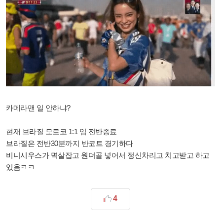
카메라맨 일 안하냐?
현재 브라질 모로코 1:1 임 전반종료
브라질은 전반30분까지 반코트 경기하다
비니시우스가 멱살잡고 원더골 넣어서 정신차리고 치고받고 하고
있음ㅋㅋ
4