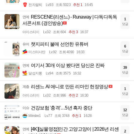
전자팔찌
Lv.93
조회 5023
추천 1
16:45
RESCENE(리센느) - Runaway | 다독다독독
연예
1
서콘서트 (경인방송)
댓글
아이스티이
Lv.32
조회 604
추천 3
16:37
챗지피티 불매 선언한 유튜버
유머
6
댓글
미스터사탄
Lv.92
조회 4090
16:33
여기서 30개 이상 봤다면 당신은 진짜
연예
39
댓글
달섭지롱
Lv.94
조회 3575
16:32
리센느 AI 애니로 만든 리마인 헌정영상
계층
1
댓글
아이스티이
Lv.32
조회 996
추천 2
16:30
건강보험 '충격'…5년 흑자 중단
이슈
12
댓글
Minstre1
Lv.77
조회 3748
추천 1
16:28
[4K][실물영접]인간 고양고양이 | 2026년 리센
연예
2