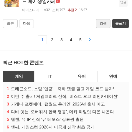
느 메이 생일카페
댓글
아이스티이
Lv.32
조회 797
추천 2
16:27
최근
다음
검색
글쓰기
1
2
3
4
5
최근 HOT한 콘텐츠
게임
IT
유머
연예
1
드래곤소드, 스팀 '압긍'…축하 댓글 달고 게임 코드 받자!
2
이번 주 출시! 게임프리크 신작, '비스트 오브 리인카네이션'
3
가레나·포켓페어, ‘팰월드 온라인’ 2026년 출시 예고
4
디바 잇는 '오버워치 한국 영웅', 메카 파일럿 디몬 나온다
5
웹젠, 뮤 IP 신작 '뮤 테오스' 상표권 출원
6
엔씨, 게임스컴 2026서 미공개 신작 최초 공개