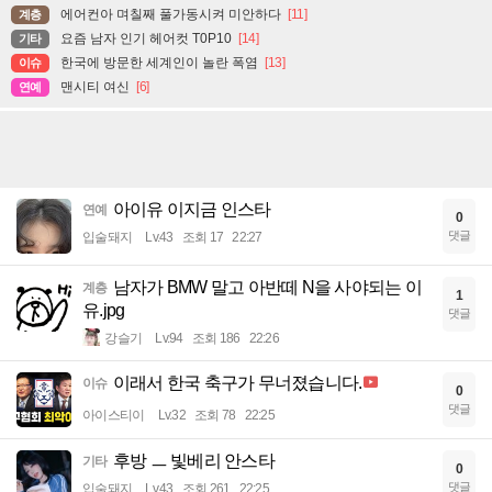
에어컨아 며칠째 풀가동시켜 미안하다
[11]
계층
요즘 남자 인기 헤어컷 T0P10
[14]
기타
한국에 방문한 세계인이 놀란 폭염
[13]
이슈
맨시티 여신
[6]
연예
아이유 이지금 인스타
연예
0
댓글
입술돼지
Lv.43
조회 17
22:27
남자가 BMW 말고 아반떼 N을 사야되는 이
계층
1
유.jpg
댓글
강슬기
Lv.94
조회 186
22:26
이래서 한국 축구가 무너졌습니다.
이슈
0
댓글
아이스티이
Lv.32
조회 78
22:25
후방 ㅡ 빛베리 안스타
기타
0
댓글
입술돼지
Lv.43
조회 261
22:25