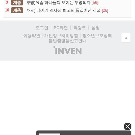
9
계층
[56]
후방)요즘 하나둘씩 보이는 투명의자
10
계층
[26]
ㅇㅎ) 나이키 역사상 최고의 품질이던 시절
로그인
PC화면
퀵링크
설정
청소년보호정책
이용약관
개인정보처리방침
▲
불법촬영물신고안내
(주)
인
벤