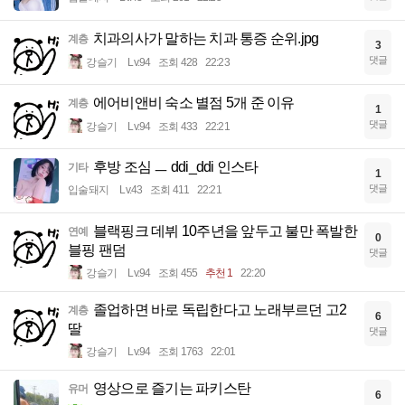
치과의사가 말하는 치과 통증 순위.jpg
계층
3
댓글
강슬기
Lv.94
조회 428
22:23
에어비앤비 숙소 별점 5개 준 이유
계층
1
댓글
강슬기
Lv.94
조회 433
22:21
후방 조심 ㅡ ddi_ddi 인스타
기타
1
댓글
입술돼지
Lv.43
조회 411
22:21
블랙핑크 데뷔 10주년을 앞두고 불만 폭발한
연예
0
블핑 팬덤
댓글
강슬기
Lv.94
조회 455
추천 1
22:20
졸업하면 바로 독립한다고 노래부르던 고2
계층
6
딸
댓글
강슬기
Lv.94
조회 1763
22:01
영상으로 즐기는 파키스탄
유머
6