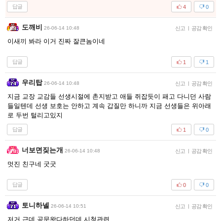
답글
4
0
도깨비
26-06-14 10:48
신고
|
공감 확인
이새끼 봐라 이거 진짜 잘큰놈이네
답글
1
1
우리탑
26-06-14 10:48
신고
|
공감 확인
지금 교장 교감들 선생시절에 촌지받고 애들 쥐잡듯이 패고 다니던 사람
들일텐데 선생 보호는 안하고 계속 갑질만 하니까 지금 선생들은 위아래
로 두번 털리고있지
답글
1
0
너보면짖는개
26-06-14 10:48
신고
|
공감 확인
멋진 친구네 굿굿
답글
0
0
토니하넬
26-06-14 10:51
신고
|
공감 확인
저거 근데 공문왓다하던데 시청관련