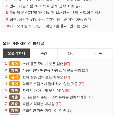
7
엔씨, 게임스컴 2026서 미공개 신작 최초 공개
8
모바일 MMOTPS '더 디비전 리서전스', 6일 스팀에도 출시
9
웹젠, 상반기 영업수익 773억 원…순이익 89% 증가
10
카카오게임즈 "오딘 Q 내년 1월 출시, 연기는 없다"
오픈 이슈 갤러리 화제글
오늘의 화제
주간
월간
이슈
1
유머
[97]
조카 용돈 주다가 뺏은 삼촌
2
계층
[27]
신남성연대 배인규 사망 소식 댓글 근황
3
유머
[37]
한복 잘못 입혀 보낸 학부모
4
유머
[39]
의외로 트럼프가 절대 하지 않는 것들
5
계층
[67]
지역 비하 하는게 웃긴 이유.
6
계층
[43]
드래곤볼 40주년 리스펙트하는 만화작가들
7
계층
[12]
축협 개혁하는 박지성
8
계층
[10]
연말이면 가끔 생각나는 직원