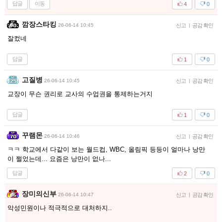
답글
이동
4
0
깜장스타킹
26-06-14 10:45
신고
|
공감 확인
잘컸네
답글
1
0
고질병
26-06-14 10:45
신고
|
공감 확인
교장이 무슨 권리로 교사의 수업권을 통제하는거지
답글
1
0
꾸램몬
26-06-14 10:46
신고
|
공감 확인
ㅋㅋ 학교에서 다같이 보는 월드컵, WBC, 올림픽 등등이 얼마나 낭만
이 쩔었는데... 요즘은 낭만이 없나...
답글
2
0
장미의신부
26-06-14 10:47
신고
|
공감 확인
악성민원이나 적극적으로 대처하지..