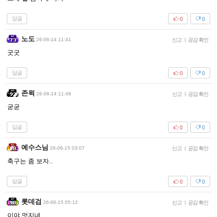
답글
0
0
노도
26-06-14 11:41
신고
|
공감 확인
굿굿
답글
0
0
존윅
26-06-14 11:49
신고
|
공감 확인
굳굳
답글
0
0
예수스님
26-06-15 03:07
신고
|
공감 확인
축구는 좀 보자..
답글
0
0
롯데검
26-06-15 05:12
신고
|
공감 확인
이야 멋지네