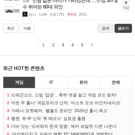
“인형 같은 아이가 가라앉는데”…수심 3m 호
감동
8
수 뛰어든 60대 의인
댓글
입사
Lv.94
조회 1751
추천 8
20:51
최근
다음
검색
글쓰기
1
2
3
4
5
최근 HOT한 콘텐츠
게임
IT
유머
연예
1
드래곤소드, 스팀 '압긍'…축하 댓글 달고 게임 코드 받자!
2
이번 주 출시! 게임프리크 신작, '비스트 오브 리인카네이션'
3
가레나·포켓페어, ‘팰월드 온라인’ 2026년 출시 예고
4
웹젠, 뮤 IP 신작 '뮤 테오스' 상표권 출원
5
디바 잇는 '오버워치 한국 영웅', 메카 파일럿 디몬 나온다
6
‘아키에이지 S: 자유의 해협’ PC MMORPG로 개발한다