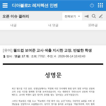
디아블로2: 레저렉션
인벤
오픈 이슈 갤러리
전체보기
공
검
글
지
색
내글
내 댓글
10추글
on/off
쓰
기
[유머]
월드컵 보여준 교사 색출 지시한 교장, 반발한 학생
썽바
댓글: 17 개
조회:
7702
추천:
4
2026-06-14 10:43:43