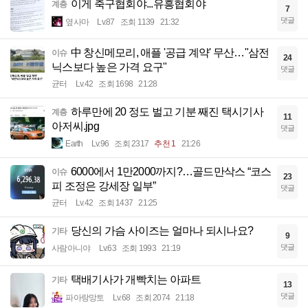
이게 축구협회야...유흥협회야
계층
7
댓글
옆사마
Lv.87
조회 1139
21:32
中 창신메모리, 애플 '공급 계약' 무산…"삼전
이슈
24
닉스보다 높은 가격 요구"
댓글
균터
Lv.42
조회 1698
21:28
하루만에 20 정도 벌고 기분 째진 택시기사
계층
11
아저씨.jpg
댓글
Earth
Lv.96
조회 2317
추천 1
21:26
6000에서 1만2000까지?…골드만삭스 “코스
이슈
23
피 조정은 강세장 일부”
댓글
균터
Lv.42
조회 1437
21:25
당신의 가슴 사이즈는 얼마나 되시나요?
기타
9
댓글
사람아니야
Lv.63
조회 1993
21:19
택배기사가 개빡치는 아파트
기타
13
댓글
파아랑망토
Lv.68
조회 2074
21:18