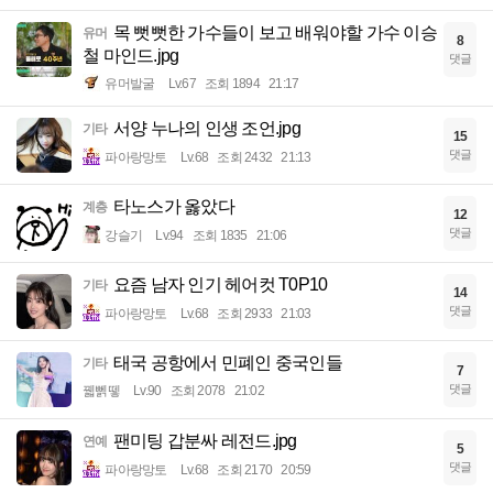
목 뻣뻣한 가수들이 보고 배워야할 가수 이승
유머
8
철 마인드.jpg
댓글
유머발굴
Lv.67
조회 1894
21:17
서양 누나의 인생 조언.jpg
기타
15
댓글
파아랑망토
Lv.68
조회 2432
21:13
타노스가 옳았다
계층
12
댓글
강슬기
Lv.94
조회 1835
21:06
요즘 남자 인기 헤어컷 T0P10
기타
14
댓글
파아랑망토
Lv.68
조회 2933
21:03
태국 공항에서 민폐인 중국인들
기타
7
댓글
꿻뻵뗗
Lv.90
조회 2078
21:02
팬미팅 갑분싸 레전드.jpg
연예
5
댓글
파아랑망토
Lv.68
조회 2170
20:59