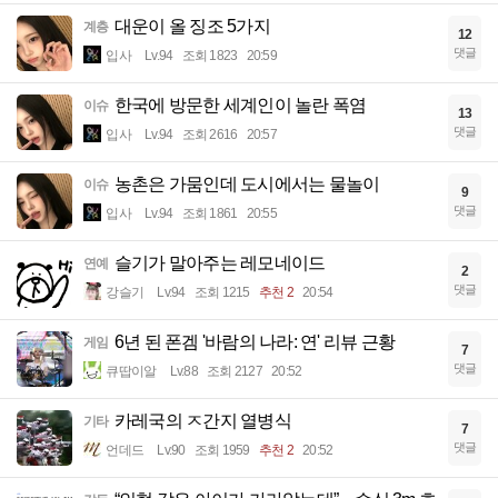
대운이 올 징조 5가지
계층
12
댓글
입사
Lv.94
조회 1823
20:59
한국에 방문한 세계인이 놀란 폭염
이슈
13
댓글
입사
Lv.94
조회 2616
20:57
농촌은 가뭄인데 도시에서는 물놀이
이슈
9
댓글
입사
Lv.94
조회 1861
20:55
슬기가 말아주는 레모네이드
연예
2
댓글
강슬기
Lv.94
조회 1215
추천 2
20:54
6년 된 폰겜 '바람의 나라: 연' 리뷰 근황
게임
7
댓글
큐땁이알
Lv.88
조회 2127
20:52
카레국의 ㅈ간지 열병식
기타
7
댓글
언데드
Lv.90
조회 1959
추천 2
20:52