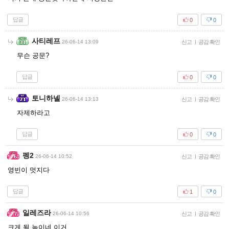
답글
0
0
사티레프
26-06-14 13:09
신고
|
공감 확인
무슨 공문?
답글
0
0
토니하넬
26-06-14 13:13
신고
|
공감 확인
자제하라고
답글
0
0
펭2
26-06-14 10:52
신고
|
공감 확인
영빈이 멋지다
답글
1
0
일레즈라
26-06-14 10:56
신고
|
공감 확인
크게 될 놈이네 이거