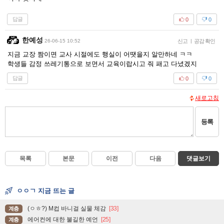
답글
0
0
한예성
26-06-15 10:52
신고
|
공감 확인
지금 교장 짬이면 교사 시절에도 행실이 어땟을지 알만하네 ㅋㅋ
학생들 감정 쓰레기통으로 보면서 교육이랍시고 줘 패고 다녔겠지
답글
0
0
새로고침
등록
목록
본문
이전
다음
댓글보기
ㅇㅇㄱ 지금 뜨는 글
(ㅇㅎ?) M컵 바니걸 실물 체감
[33]
계층
에어컨에 대한 불길한 예언
[25]
계층