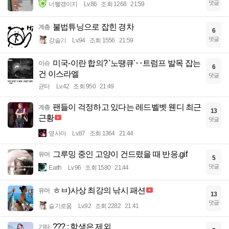
댓글
너빨갱이지
Lv.86
조회 1268
21:59
불법튜닝으로 잡힌 경차
계층
6
댓글
강슬기
Lv.94
조회 1556
21:59
미국-이란 합의? '노땡큐'‥트럼프 발목 잡는
이슈
6
건 이스라엘
댓글
균터
Lv.42
조회 950
21:49
팬들이 걱정하고 있다는 레드벨벳 웬디 최근
계층
13
근황
댓글
옆사마
Lv.87
조회 1364
21:44
그루밍 중인 고양이 건드렸을 때 반응.gif
유머
5
댓글
Earth
Lv.96
조회 1580
21:44
ㅎㅂ)사상 최강의 낚시 패션
유머
13
댓글
슬기로움
Lv.92
조회 2282
21:41
??? : 학생은 제외
기타