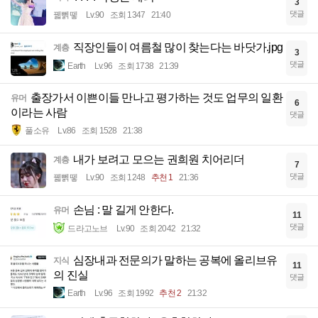
3
댓글
꿻뻵뗗
Lv.90
조회 1347
21:40
직장인들이 여름철 많이 찾는다는 바닷가.jpg
계층
3
댓글
Earth
Lv.96
조회 1738
21:39
출장가서 이쁜이들 만나고 평가하는 것도 업무의 일환
유머
6
이라는 사람
댓글
풀소유
Lv.86
조회 1528
21:38
내가 보려고 모으는 권희원 치어리더
계층
7
댓글
꿻뻵뗗
Lv.90
조회 1248
추천 1
21:36
손님 : 말 길게 안한다.
유머
11
댓글
드라고노브
Lv.90
조회 2042
21:32
심장내과 전문의가 말하는 공복에 올리브유
지식
11
의 진실
댓글
Earth
Lv.96
조회 1992
추천 2
21:32