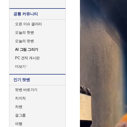
공통 커뮤니티
오픈 이슈 갤러리
오늘의 핫벤
오늘의 팟벤
AI 그림 그리기
PC 견적 게시판
더보기
인기 팟벤
팟벤 바로가기
치지직
차벤
걸그룹
여행