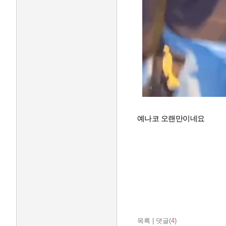
예나코 오랜만이네요
목록
|
댓글(
4
)