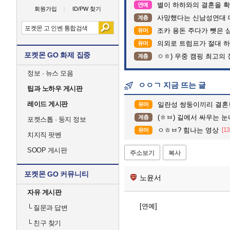
별이 하하와의 결혼을 확
연예
회원가입
ID/PW 찾기
사망했다는 신남성연대 
계층
조카 용돈 주다가 뺏은 
유머
의외로 트럼프가 절대 하
유머
포켓몬 GO 화제 집중
ㅇㅎ) 우중 캠핑 최고의 
계층
정보 · 뉴스 모음
ㅇㅇㄱ 지금 뜨는 글
팁과 노하우 게시판
레이드 게시판
일란성 쌍둥이끼리 결혼
유머
(ㅎㅂ) 길에서 싸우는 
계층
포켓스톱 · 둥지 정보
ㅇㅎㅂ? 힘나는 영상
[13
유머
치지직 팟벤
SOOP 게시판
주소보기
복사
포켓몬 GO 커뮤니티
노윤서
자유 게시판
[연예]
└
질문과 답변
└
친구 찾기