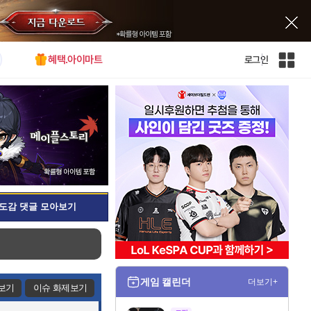
혜택.아이마트
로그인
인
벤
전
체
사
이
트
맵
도감 댓글 모아보기
게임 캘린더
더보기+
보기
이슈 화제보기