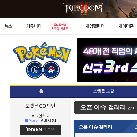
로스트아크
뉴스
커뮤니티
게임캘린더
게이머존
기대평 이벤트
홈
포켓몬 도감
포켓몬 GO 인벤
오픈 이슈 갤러리
같이
로그인하고
출석보상
받으세요!
오픈 이슈 갤러리
로그인