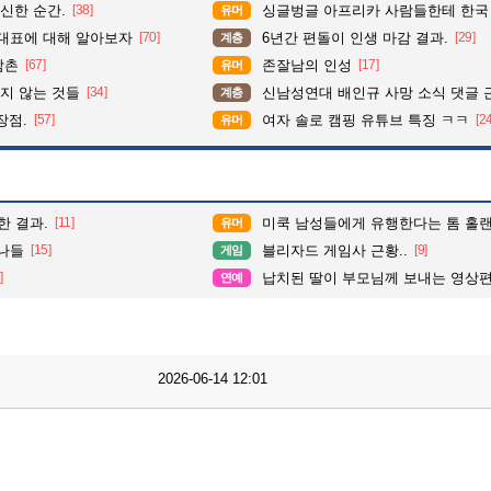
신한 순간.
[38]
싱글벙글 아프리카 사람들한테 한국
유머
대표에 대해 알아보자
[70]
6년간 편돌이 인생 마감 결과.
[29]
계층
삼촌
[67]
존잘남의 인성
[17]
유머
지 않는 것들
[34]
신남성연대 배인규 사망 소식 댓글 
계층
장점.
[57]
여자 솔로 캠핑 유튜브 특징 ㅋㅋ
[2
유머
한 결과.
[11]
미쿡 남성들에게 유행한다는 톰 홀
유머
눈나들
[15]
블리자드 게임사 근황..
[9]
게임
]
납치된 딸이 부모님께 보내는 영상편
연예
2026-06-14 12:01