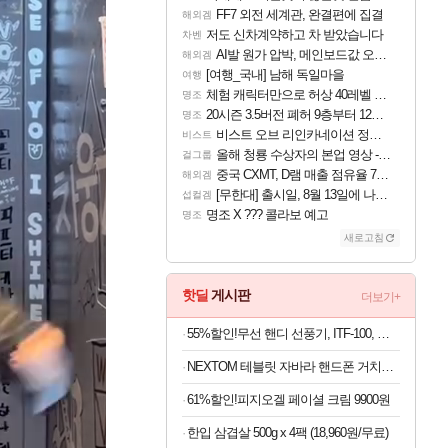
FF7 외전 세계관, 완결편에 집결
해외겜
저도 신차계약하고 차 받았습니다
차벤
AI발 원가 압박, 메인보드값 오르나
해외겜
[여행_국내] 남해 독일마을
여행
체험 캐릭터만으로 허상 40레벨 하이와티아 5분 컷!｜에이메스·린네·모니에 명함
명조
20시즌 3.5버전 폐허 9층부터 12층까지 클리어 조합 | 죽음의 노래와 바닷속 폐허 |
명조
비스트 오브 리인카네이션 정보/공략글 모음
비스트
올해 청룡 수상자의 본업 영상 - 스테이씨 윤
걸그룹
중국 CXMT, D램 매출 점유율 7%…글로벌 4위로 부상
해외겜
[무한대] 출시일, 8월 13일에 나오나
섭컬겜
명조 X ??? 콜라보 예고
명조
새로고침
핫딜
게시판
더보기+
55%할인!무선 핸디 선풍기, ITF-100, 화이트, 1개
NEXTOM 테블릿 자바라 핸드폰 거치대 침대 스탠드, NXT-700, 화이트, 1개
61%할인!피지오겔 페이셜 크림 9900원
한입 삼겹살 500g x 4팩 (18,960원/무료)