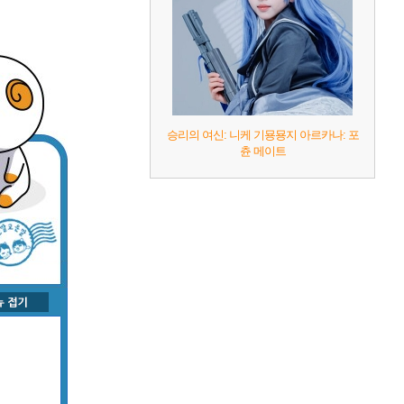
승리의 여신: 니케 기묭묭지 아르카나: 포
츈 메이트