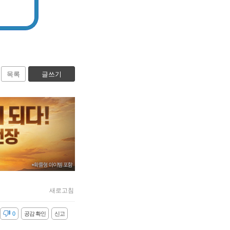
목록
글쓰기
새로고침
감
0
공감 확인
신고