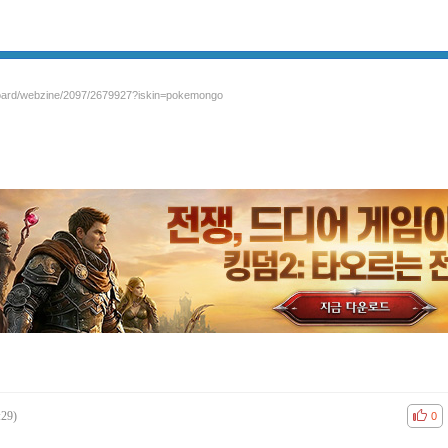
/board/webzine/2097/2679927?iskin=pokemongo
:29)
공감
비공
0