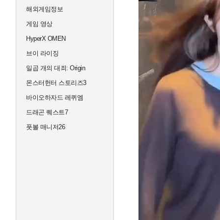
해외게임정보
게임 영상
HyperX OMEN
브이 라이징
일곱 개의 대죄: Origin
몬스터헌터 스토리즈3
바이오하자드 레퀴엠
드래곤 퀘스트7
풋볼 매니저26