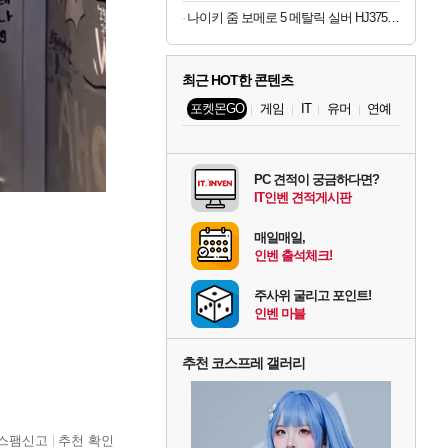
나이키 줌 보메로 5 메탈릭 실버 HJ3758-001 남자 운동화
최근 HOT한 콘텐츠
포켓몬GO
게임
IT
유머
연예
PC 견적이 궁금하다면?
IT인벤 견적게시판
매일매일,
인벤 출석체크!
주사위 굴리고 포인트!
인벤 마블
추천 코스프레 갤러리
스팸신고
추천 확인