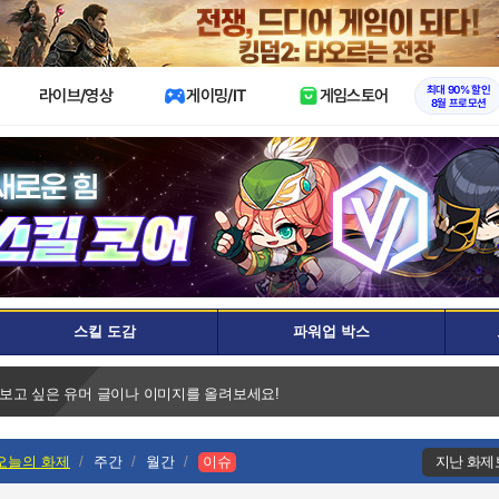
X
최대 90% 할인
라이브/영상
게이밍/IT
게임스토어
8월 프로모션
스킬 도감
파워업 박스
 보고 싶은 유머 글이나 이미지를 올려보세요!
오늘의 화제
주간
월간
이슈
지난 화제