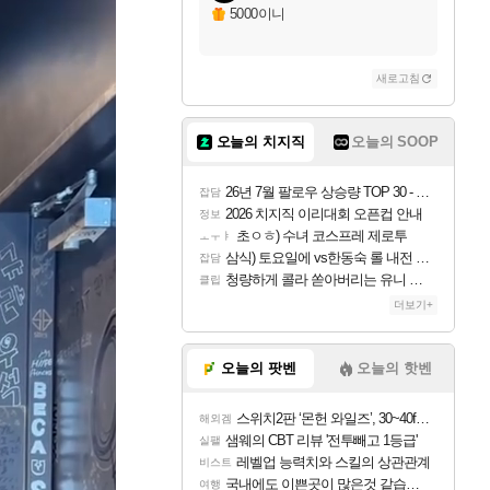
5000이니
새로고침
오늘의 치지직
오늘의 SOOP
26년 7월 팔로우 상승량 TOP 30 - 월간 치지직
잡담
2026 치지직 이리대회 오픈컵 안내
정보
초ㅇㅎ) 수녀 코스프레 제로투
ㅗㅜㅑ
삼식) 토요일에 vs한동숙 롤 내전 예정
잡담
청량하게 콜라 쏟아버리는 유니 ㅋㅋㅋ
클립
더보기+
오늘의 팟벤
오늘의 핫벤
스위치2판 ‘몬헌 와일즈’, 30~40fps 목표 추정
해외겜
샘웨의 CBT 리뷰 '전투빼고 1등급'
실팰
레벨업 능력치와 스킬의 상관관계
비스트
국내에도 이쁜곳이 많은것 같습니다
여행