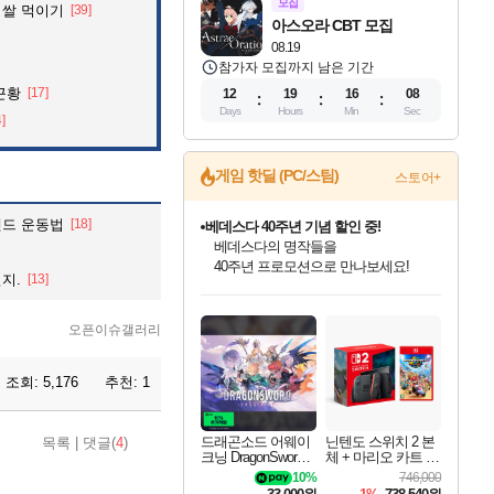
모집
 쌀 먹이기
[39]
아스오라 CBT 모집
08.19
참가자 모집까지 남은 기간
근황
[17]
12
19
16
07
Days
Hours
Min
Sec
4]
게임 핫딜 (PC/스팀)
스토어+
랜드 운동법
[18]
베데스다 40주년 기념 할인 중!
베데스다의 명작들을
40주년 프로모션으로 만나보세요!
지.
[13]
인벤게임즈 8월 특별 할인!
드래곤소드: 어웨이크닝 입점!
문명 7 특별 할인!
귀무자: 검의 길 예약 판매 중!
비스트 오브 리인카네이션 정식 출시!
커세어 코브 출시 기념 할인!
더 렐릭 퍼스트 가디언 정식 출시
마블 투혼 파이팅 소울즈 예약 판매 중!
캡콤 프렌차이즈 할인 진행 중!
캡콤 일부 상품 상시 할인
스타워즈 은하계 레이서
로블록스 기프트 카드 공식 입점
인기 퍼블리셔 모음!
스팀으로 만나는 드래곤소드!
조선&고려 DLC 출시 예정
10% 할인과
게임프릭 신작 IP
해적'섬'을 발전시키자!
설화x하드코어 액션!
마블 히어로 총 출동&화려한 격투!
몬헌, 바하 등 인기 IP를
몬헌 와일즈 & 드래곤즈 도그마2
인벤게임즈에서 10% 추가 적립
Robux를 가장 안전하고
최대 90% 할인가를 만나보세요!
네이버혜택과 함께 만나보세요!
50%할인&추가 적립까지!
이니&베니 혜택까지!
네이버 혜택가와 함께 예약하세요!
할인&네이버혜택으로 만나보세요!
네이버페이 혜택과 만나보세요!
네이버 포인트 혜택까지!
할인가에 만나보세요!
일부 에디션 상시 할인!
혜택으로 예약 판매 중
편안하게 충전하세요
오픈이슈갤러리
조회:
5,176
추천:
1
드래곤소드 어웨이
닌텐도 스위치 2 본
목록
|
댓글(
4
)
크닝 DragonSword A
체 + 마리오 카트 월
wakening
드
10%
746,000