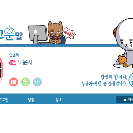
인벤러
노윤서
프로필
랭킹
칭호