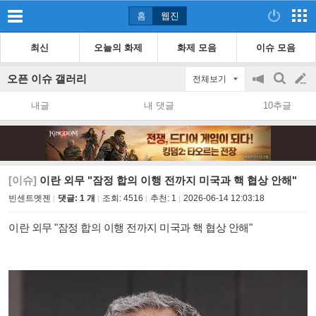
홈
웹진
최신
오늘의 화제
화제 모음
이슈 모음
오픈 이슈 갤러리
전체보기
공
검
글
지
색
내글
내 댓글
10추글
on/off
쓰
기
[이슈]
이란 외무 "잠정 합의 이행 전까지 미국과 핵 협상 안해"
빈센트멧젠
댓글: 1 개
조회:
4516
추천:
1
2026-06-14 12:03:18
이란 외무 "잠정 합의 이행 전까지 미국과 핵 협상 안해"