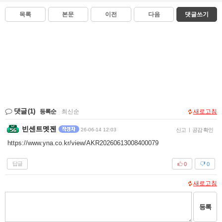
목록
본문
이전
다음
댓글쓰기
댓글
(1)
등록순
|
최신순
새로고침
빈센트멧젠
26-06-14 12:03
신고
|
공감 확인
https://www.yna.co.kr/view/AKR20260613008400079
답글
0
0
새로고침
등록