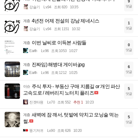
9
댓글
강슬기
Lv.94
조회 820
10:35
4년전 어제 전설의 강남 제네시스
계층
1
댓글
강슬기
Lv.94
조회 1151
10:32
이번 날씨로 이득본 사람들
계층
0
댓글
Earth
Lv.96
조회 1053
10:27
진짜임) 해병대 게이바.jpg
계층
6
댓글
Earth
Lv.96
조회 1212
10:25
주식 투자 - 부동산 구매 지름길 or 개인 파산
이슈
5
고속도로 / 레버리지 노터치 플리즈
댓글
진겟타원
Lv.70
조회 552
추천 1
10:23
새벽에 잠 깨서, 텃밭에 약치고 모닝술 먹는
계층
5
썰.
댓글
똥기저귀
Lv.90
조회 626
10:20