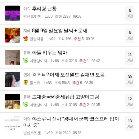
후리링 근황
이슈
6
댓글
빈센트멧젠
Lv.60
조회 2297
09:08
8월 9일 일요일 날씨 + 운세
지식
6
댓글
달섭지롱
Lv.94
조회 766
추천 3
09:03
아들 키우는 엄마
유머
11
댓글
너빨갱이지
Lv.86
조회 3216
추천 1
08:42
ㅇㅎㅂ? 어제 오션월드 김채연 모음
연예
30
댓글
풀소유
Lv.86
조회 5848
추천 9
08:38
고대중국vs중세유럽 고양이그림
유머
12
댓글
너빨갱이지
Lv.86
조회 3105
추천 2
08:35
야스쿠니 신사 “경내서 군복·코스프레 입지
이슈
13
마세요”
댓글
빈센트멧젠
Lv.60
조회 2342
08:35