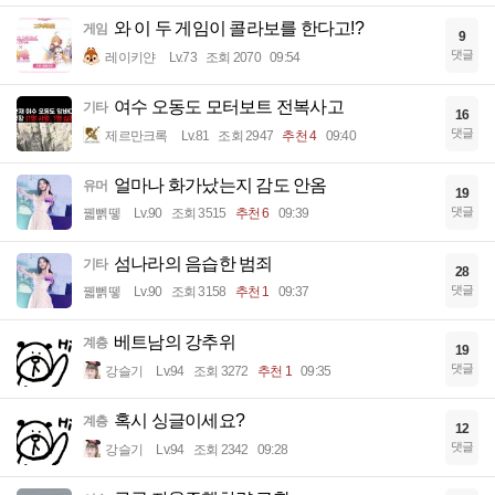
와 이 두 게임이 콜라보를 한다고!?
게임
9
댓글
레이키얀
Lv.73
조회 2070
09:54
여수 오동도 모터보트 전복사고
기타
16
댓글
제르만크록
Lv.81
조회 2947
추천 4
09:40
얼마나 화가났는지 감도 안옴
유머
19
댓글
꿻뻵뗗
Lv.90
조회 3515
추천 6
09:39
섬나라의 음습한 범죄
기타
28
댓글
꿻뻵뗗
Lv.90
조회 3158
추천 1
09:37
베트남의 강추위
계층
19
댓글
강슬기
Lv.94
조회 3272
추천 1
09:35
혹시 싱글이세요?
계층
12
댓글
강슬기
Lv.94
조회 2342
09:28