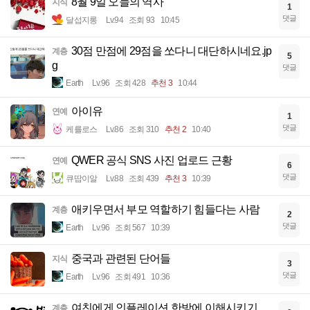
8월 9일 오늘의 역사
지식
1
댓글
달섭지롱
Lv.94
조회 93
10:45
30점 만점에 29점을 쏘다니 대단하시네요.jp
계층
5
g
댓글
Earth
Lv.96
조회 428
추천 3
10:44
아이유
연예
1
댓글
케를로스
Lv.86
조회 310
추천 2
10:40
QWER 공식 SNS 사진 업로드 근황
연예
6
댓글
큐땁이알
Lv.88
조회 439
추천 3
10:39
애키우면서 부모 역할하기 힘들다는 사람
계층
2
댓글
Earth
Lv.96
조회 567
10:39
중국과 관련된 단어들
지식
3
댓글
Earth
Lv.96
조회 491
10:36
여친에게 인플레이션 한방에 이해시키기
계층