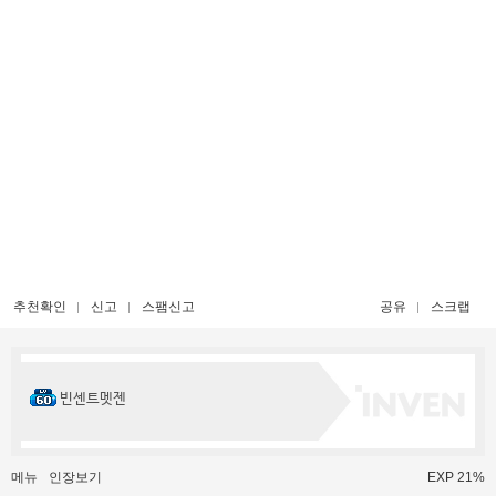
추천확인
신고
스팸신고
공유
스크랩
빈센트멧젠
메뉴
인장보기
EXP 21%