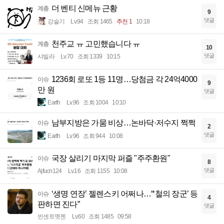
더 벤티 신메뉴 근황
계층
9
댓글
강슬기
Lv.94
조회 1465
추천 1
10:18
천주교 ㅠ 고민했습니다 ㅠ
계층
10
댓글
샤빌라
Lv.70
조회 1339
10:15
1236회 로또 1등 11명…당첨금 각 24억4000
이슈
9
만 원
댓글
Earth
Lv.96
조회 1004
10:10
남부지방은 가뭄 비상…논바닥·저수지 쩍쩍
이슈
2
댓글
Earth
Lv.96
조회 944
10:08
국장 살리기 마지막 퍼즐 "주주환원"
이슈
8
댓글
Ajfucn124
Lv.16
조회 1155
10:08
‘생명 연장’ 젤렌스키 어쩌나…“‘철의 장군’ 등
이슈
4
판하면 진다”
댓글
빈센트멧젠
Lv.60
조회 1485
09:58