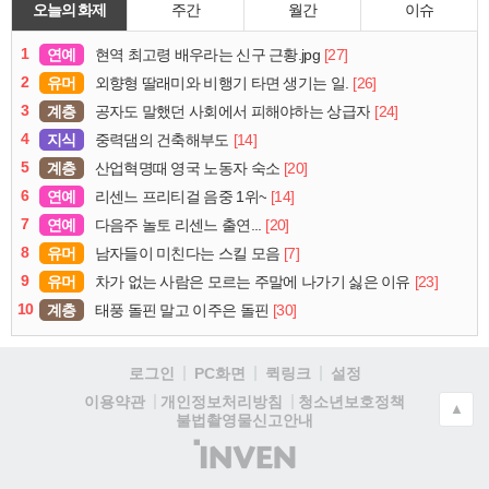
오늘의 화제
주간
월간
이슈
1
연예
[27]
현역 최고령 배우라는 신구 근황.jpg
2
유머
[26]
외향형 딸래미와 비행기 타면 생기는 일.
3
계층
[24]
공자도 말했던 사회에서 피해야하는 상급자
4
지식
[14]
중력댐의 건축해부도
5
계층
[20]
산업혁명때 영국 노동자 숙소
6
연예
[14]
리센느 프리티걸 음중 1위~
7
연예
[20]
다음주 놀토 리센느 출연...
8
유머
[7]
남자들이 미친다는 스킬 모음
9
유머
[23]
차가 없는 사람은 모르는 주말에 나가기 싫은 이유
10
계층
[30]
태풍 돌핀 말고 이주은 돌핀
로그인
PC화면
퀵링크
설정
청소년보호정책
이용약관
개인정보처리방침
▲
불법촬영물신고안내
(주)
인