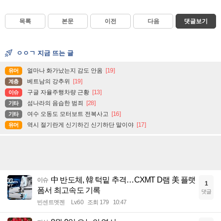
목록
본문
이전
다음
댓글보기
ㅇㅇㄱ 지금 뜨는 글
얼마나 화가났는지 감도 안옴
[19]
유머
베트남의 강추위
[19]
계층
구글 자율주행차량 근황
[13]
이슈
섬나라의 음습한 범죄
[28]
기타
여수 오동도 모터보트 전복사고
[16]
기타
역시 절기란게 신기하긴 신기하단 말이야
[17]
유머
中 반도체, 韓 턱밑 추격…CXMT D램 美 플랫
이슈
1
폼서 최고속도 기록
댓글
빈센트멧젠
Lv.60
조회 179
10:47