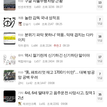
구글 자율주행차량 근황
이슈
13
댓글
빈센트멧젠
Lv.60
조회 3236
09:27
놀란 감독 국내 성적표
계층
7
댓글
강슬기
Lv.94
조회 2147
09:25
분위기 파악 못하나' 역풍.. 악재 겹치는 다카
이슈
16
이치
댓글
작두콩차
Lv.84
조회 2134
추천 2
09:19
역시 절기란게 신기하긴 신기하단 말이야
유머
17
댓글
백합에이슬
Lv.57
조회 2434
09:16
“美, 패트리엇 재고 1700기 미만”… 대북 방공
이슈
7
망 공백 우려
댓글
균터
Lv.42
조회 1447
09:08
4세, 6세 딸태우고 음주운전 사망사고, 징역 1
기타
35
2년
댓글
제르만크록
Lv.81
조회 2281
09:08