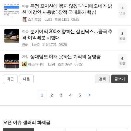
특정 포지션에 묶지 않겠다" 시메오네가 밝
이슈
3
힌 '이강인 사용법', 장점 극대화가 핵심
댓글
슬기로움
Lv.92
조회 1151
08:32
분기이익 200조 향하는 삼전닉스…중국 추
이슈
8
격·이익배분 시험대
댓글
균터
Lv.42
조회 1721
08:26
상대팀도 이해 못하는 기적의 용병술
게임
6
댓글
히스파니에
Lv.91
조회 3924
08:22
최근
다음
검색
글쓰기
1
2
3
4
5
오픈 이슈 갤러리 화제글